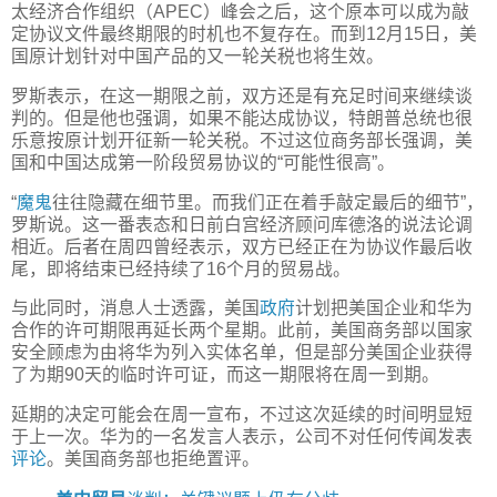
太经济合作组织（APEC）峰会之后，这个原本可以成为敲
定协议文件最终期限的时机也不复存在。而到12月15日，美
国原计划针对中国产品的又一轮关税也将生效。
罗斯表示，在这一期限之前，双方还是有充足时间来继续谈
判的。但是他也强调，如果不能达成协议，特朗普总统也很
乐意按原计划开征新一轮关税。不过这位商务部长强调，美
国和中国达成第一阶段贸易协议的“可能性很高”。
“
魔鬼
往往隐藏在细节里。而我们正在着手敲定最后的细节”，
罗斯说。这一番表态和日前白宫经济顾问库德洛的说法论调
相近。后者在周四曾经表示，双方已经正在为协议作最后收
尾，即将结束已经持续了16个月的贸易战。
与此同时，消息人士透露，美国
政府
计划把美国企业和华为
合作的许可期限再延长两个星期。此前，美国商务部以国家
安全顾虑为由将华为列入实体名单，但是部分美国企业获得
了为期90天的临时许可证，而这一期限将在周一到期。
延期的决定可能会在周一宣布，不过这次延续的时间明显短
于上一次。华为的一名发言人表示，公司不对任何传闻发表
评论
。美国商务部也拒绝置评。