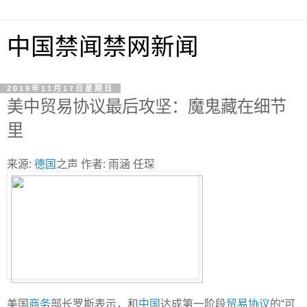
中国禁闻禁网新闻
2019年11月17日星期日
美中贸易协议最后攻坚：魔鬼藏在细节
里
来源:
德国
之声 作者: 雨涵 任琛
美国
商务
部长罗斯表示，和
中国
达成第一阶段
贸易协议
的“可