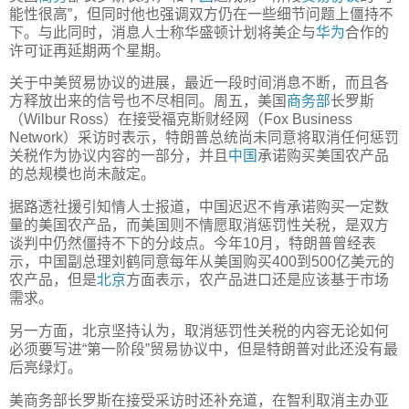
能性很高”，但同时他也强调双方仍在一些细节问题上僵持不
下。与此同时，消息人士称华盛顿计划将美企与
华为
合作的
许可证再延期两个星期。
关于中美贸易协议的进展，最近一段时间消息不断，而且各
方释放出来的信号也不尽相同。周五，美国
商务部
长罗斯
（Wilbur Ross）在接受福克斯财经网（Fox Business
Network）采访时表示，特朗普总统尚未同意将取消任何惩罚
关税作为协议内容的一部分，并且
中国
承诺购买美国农产品
的总规模也尚未敲定。
据路透社援引知情人士报道，中国迟迟不肯承诺购买一定数
量的美国农产品，而美国则不情愿取消惩罚性关税，是双方
谈判中仍然僵持不下的分歧点。今年10月，特朗普曾经表
示，中国副总理刘鹤同意每年从美国购买400到500亿美元的
农产品，但是
北京
方面表示，农产品进口还是应该基于市场
需求。
另一方面，北京坚持认为，取消惩罚性关税的内容无论如何
必须要写进“第一阶段”贸易协议中，但是特朗普对此还没有最
后亮绿灯。
美商务部长罗斯在接受采访时还补充道，在智利取消主办亚