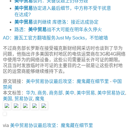
美中贸易
谈判：关键议题上仍存分歧
美中贸易
协定进入最后细节，中方称不受干扰意
在达成?
美中贸易
谈判继续 库德洛：接近达成协定
路透：
美中贸易
战不大可能在明年永久停火
AD：搬瓦工官方翻墙服务Just My Socks，不怕被墙
不过商务部长罗斯在接受福克斯财经网采访时也谈到了华为
问题，他指出许多美国农村地区的电信运营商在3G和4G网络
中使用华为的网络设备，这些公司需要延长许可证的期限。
况且当时发放临时许可证的主要目的之一就是让这些农村地
区的运营商能够继续维持下去。
原文链接：
美中贸易协议最后攻坚：魔鬼藏在细节里
-
中国
禁闻
本文标签：
华为
,
商务
,
商务部
,
美中
,
美中贸易
,
美中贸易协议
,
美国
,
贸易协议
,
魔鬼
via
美中贸易协议最后攻坚：魔鬼藏在细节里