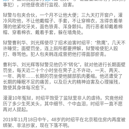
事犯），对他昼夜进行监视、迫害。
狱警与包夹合伙，一个月不让他大便；三九天打开窗户，灌
冷风吹他，不让他戴帽子、手套，不让穿棉衣，冻得衣着单
薄的他紧咬牙关，面色铁青、浑身颤抖。而行恶者却戴着棉
帽、穿着棉衣、戴着手套，躲在墙角处。
狱警曹利华、刘光辉使尽了招术迫害时绍平：“熬鹰”，几天不
许睡觉；面壁罚坐，连上厕所都要押解，狱警唆使犯人殴
打、辱骂他。犯人包夹韩连成曾把他打得面部瘀青。
曹利华、刘光辉等狱警见他仍不“转化”，就对他进行长期面壁
罚坐，每天近二十个小时坐在凳子上不许动，一天、两天、
一年、两年……长期的罚坐使他腿部肌肉萎缩。他还遭受了
长期的睡眠不足的痛苦，以及巨大的精神迫害及心理摧残，
致使其身体每况愈下。
漫漫10年冤狱，时绍平饱受了监狱里非人的虐待。究竟他经
历了多少生死关头，其中细节、个中血泪，时绍平一直不愿
再对人提起。
2019年11月18日中午，48岁的时绍平在北京租住房内再度被
绑架、非法抄家，现在下落不明。