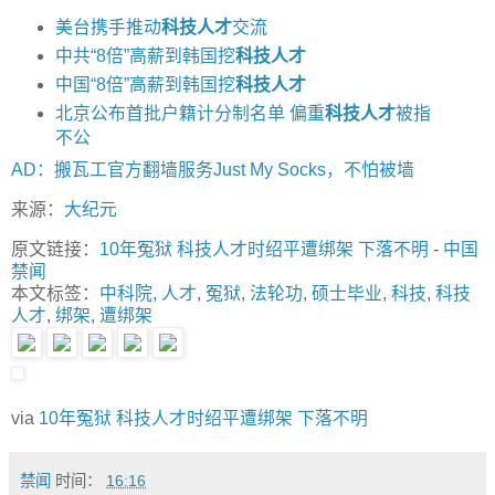
美台携手推动
科技人才
交流
中共“8倍”高薪到韩国挖
科技人才
中国“8倍”高薪到韩国挖
科技人才
北京公布首批户籍计分制名单 偏重
科技人才
被指
不公
AD：搬瓦工官方翻墙服务Just My Socks，不怕被墙
来源：
大纪元
原文链接：
10年冤狱 科技人才时绍平遭绑架 下落不明
-
中国
禁闻
本文标签：
中科院
,
人才
,
冤狱
,
法轮功
,
硕士毕业
,
科技
,
科技
人才
,
绑架
,
遭绑架
via
10年冤狱 科技人才时绍平遭绑架 下落不明
禁闻
时间：
16:16