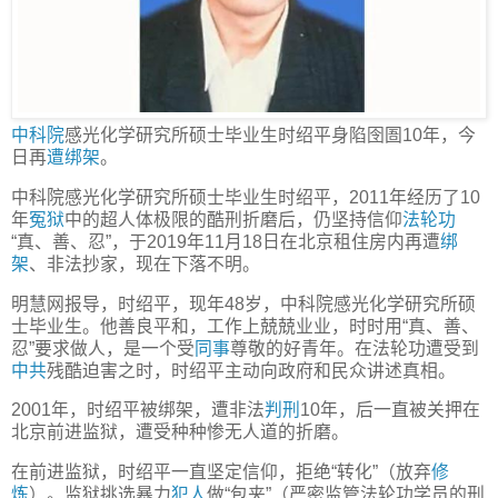
中科院
感光化学研究所硕士毕业生时绍平身陷囹圄10年，今
日再
遭绑架
。
中科院感光化学研究所硕士毕业生时绍平，2011年经历了10
年
冤狱
中的超人体极限的酷刑折磨后，仍坚持信仰
法轮功
“真、善、忍”，于2019年11月18日在北京租住房内再遭
绑
架
、非法抄家，现在下落不明。
明慧网报导，时绍平，现年48岁，中科院感光化学研究所硕
士毕业生。他善良平和，工作上兢兢业业，时时用“真、善、
忍”要求做人，是一个受
同事
尊敬的好青年。在法轮功遭受到
中共
残酷迫害之时，时绍平主动向政府和民众讲述真相。
2001年，时绍平被绑架，遭非法
判刑
10年，后一直被关押在
北京前进监狱，遭受种种惨无人道的折磨。
在前进监狱，时绍平一直坚定信仰，拒绝“转化”（放弃
修
炼
）。监狱挑选暴力
犯人
做“包夹”（严密监管法轮功学员的刑