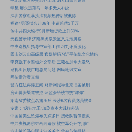
中纪委军方外交部齐上阵 刘云山四面楚歌
罕见 廖永远落马一年多无人补缺
深圳警察粗暴执法视频热传后被删除
福建4男冤狱合计86年 申请赔偿3千万
传中共四大银行5月新增贷款上升50%
无视警示牌 济南黑虎泉景区又见泡脚客
中央巡视组指导中宣部工作 习刘矛盾激化
回击刘云山高级黑 官媒解码习近平传统文化情结
李克强下令整顿外交部后 王毅在加拿大发怒
巡视组反馈广电总局问题 网民嘲讽文宣
网传雷洋案真相
警方枉法再爆丑闻 财新网报导北京旧案被删
房企募资渠道被控 证监会给楼市扔“炸弹”
湖南省委被点名施压后 长沙6名官员党员被查
专家：“疯狂地王”加剧资本大规模外逃
中国留美生坠瀑布失踪多日 搜救队暂停搜救
中共央视两秒钟画面造假 被空军公开“打脸”
方志敏长孙自曝未沾爷爷光 曾被苏荣排挤