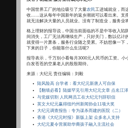
中国世界工厂的地位吸引了大量
农民
工进城就业，而
收……这从每年中国新年的返乡潮就可以看出来。支
就无法解决大量的人员就业。没有了制造业，服务业
格上理财的报导说，中国当前面临的不是中等收入陷
间消失，工厂无法再继续生产，只好关门，数以亿计
就变得一片萧条，服务行业随之受累。不妨想像一下
下来的日子，你能靠什么生活呢?
报导表示，千万别小看每月3000元人民币的工资。
白发苍苍的空巢老人的殷殷期待。
来源：大纪元 责任编辑：刘毅
陆风险高 台学者：看大纪元新唐人可自保
【翻墙必看】陆媒罕见引用大纪元文章 点名江
与党媒切割 人民网员工在大纪元刊辞职信
英文大纪元赢得纽约州新闻协会11项大奖
大纪元调查报告：专为谋杀而建的医院（二）
香港《大纪元时报》新版上架 众多名人支持
大纪元夏令营展助华裔孩子融入主流社会