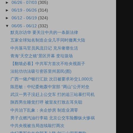
►
06/26 - 07/03
(305)
►
06/19 - 06/26
(314)
►
06/12 - 06/19
(324)
▼
06/05 - 06/12
(332)
默克尔访华 要关注中共的一条新法律
五家全球知名制造企业几乎同时撤离大陆
中共落马官员风流日记 充斥奢靡生活
青海“天空之镜”景区开幕 变垃圾场
【翻墙必看】中共军方首次不给央视面子
法轮功功法吸引密苏里州居民(图)
广西一储户银行汇款 次日被要求补交1,000元
陈思敏：中纪委炮轰中宣部 “两山”公开对垒
武汉一男子没赶上公交车 打的追三站暴打司机
陕西男生睡觉打呼 被室友打致左耳失聪
中共治下乱象：央企炒房 制造业凋零
男子点燃汽油行李箱 北京公交车险酿纵火惨祸
中共央视被当局连续敲打两次