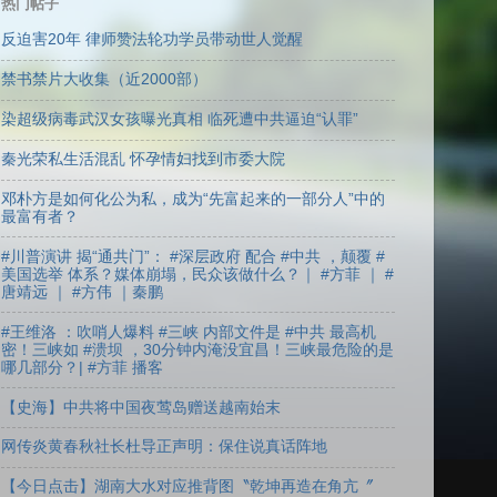
热门帖子
反迫害20年 律师赞法轮功学员带动世人觉醒
禁书禁片大收集（近2000部）
染超级病毒武汉女孩曝光真相 临死遭中共逼迫“认罪”
秦光荣私生活混乱 怀孕情妇找到市委大院
邓朴方是如何化公为私，成为“先富起来的一部分人”中的
最富有者？
#川普演讲 揭“通共门”： #深层政府 配合 #中共 ，颠覆 #
美国选举 体系？媒体崩塌，民众该做什么？｜ #方菲 ｜ #
唐靖远 ｜ #方伟 ｜秦鹏
#王维洛 ：吹哨人爆料 #三峡 内部文件是 #中共 最高机
密！三峡如 #溃坝 ，30分钟内淹没宜昌！三峡最危险的是
哪几部分？| #方菲 播客
【史海】中共将中国夜莺岛赠送越南始末
网传炎黄春秋社长杜导正声明：保住说真话阵地
【今日点击】湖南大水对应推背图〝乾坤再造在角亢〞