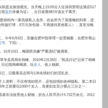
实则是去旅游观光。当天晚上23:05分入住深圳景明达酒店517
宾馆
监控
录像为证），次日凌晨6时许该女子离开。
香蜜湖度假村内一家高级私人会所。此会所为了迎接梅的到来，进
业吃饭打球，8万元加包场，不再接待其他客人），直至当晚
。今年6月6日，安徽合肥中院审理一起受贿案，合肥市蜀山
民币
、下同）。
10月10日，梅国胜涉嫌“严重违纪”被调查。
专卖局局长韩峰。2010年2月28日，“风流日记”记录了韩峰
。日记指韩峰喝酒、玩
女人
、收人钱财。
记，记载着吴志明与136名情妇们的淫乱史。
情妇个人资料；不仅有情妇照片，还包括情妇各种隐私。第二本日
5年之前要玩1000个女人，良家妇女至少要占三分之一。
或者非法收受他人财物，折合人民币共计4,732万余元。2012