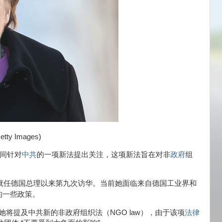
y Images)
期间针对
中共
的
一项
新法提出关注，这项新法旨在对非
政府
组
年就任德国总理以来第九次访华。
当前
她面临来自德国工业界和
的一些政策。
，她将提及中共新的非政府组织法（NGO law），由于该项
法律