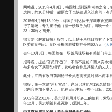
网帖说，2015年4月8日，梅国胜以到深圳考察之名，
房间，约10分钟后一靓丽女子也快速进入该房间（有
2015年4月9日18:40分，梅国胜到达位于深圳市
行了清场，专为接待他（据一楼服务员讲，当晚一企
23：30许才离开。
据大陆《解放日报》报导，以上帖子所指目前有了下文
区委前副书记、副区长梅国胜被指控受贿60万元（
人
去年10月3日，梅国胜在一场饭局现场被有关部门带走。
报导说，提起“官员日记门”，不能不提前广西来宾市烟草
与多名女下属淫乱细节，发帖者自称是其情人的丈夫
此外，江西省政府前副秘书长吴志明被抓时搜出两本日
据报，第一本是“淫乱实录”：详细记述他的136名
记内容更加不堪入目。他在日记中写下奋斗目标：201
2002年至2011年，吴志明利用其职务上的便利，索取
年12月，吴志明被判处死刑，缓刑二年。
中共腐败淫乱的最大源头应归咎于江泽民