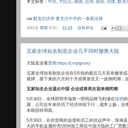
本文标签：
中共
,
大纪元
,
德国
,
总理
,
政府
,
法律
,
默克
via
默克尔访华 要关注中共的一条新法律
发帖者
禁闻
时间：
23:29
没有评论:
五家全球知名制造企业几乎同时撤离大陆
大陆直连看
禁闻
:
https://j.mp/jproxy
五家全球知名制造企业在5月份的最后几天宣布撤资
规律，接下来的六月到十月或将发生又一波倒闭潮，
五家知名企业退出中国 企业或将再次迎来倒闭潮
5月30日，全球照明市场第一照明品牌飞利浦在
深圳
的
露，公司近年来经历了经济持续下行，成本上扬，业
未能扭转局面。
5月30日，在供货商的追债和员工的抗议声中，珠海
大的手机金属外壳OEM加工商在中国大陆的工厂悉数