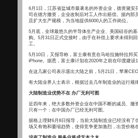
6月1日，江苏省盐城市最著名的外资企业，德资黛安
司在德方撤资，企业改制后对工人作出赔偿。据内部
且扩大生产规模，为当地提供6000人的工作岗位。
5月底，全球最悠久的半导体生产企业、美国硅谷的基石快
购。5月31日正式交接时，由于在补偿上要求未得到
工。
5月10日，又报导称，富士康有意在马哈拉施特拉邦买
iPhone。据悉，富士康计划在2020年之前在印度建
在这几家公司表示退出大陆之前，5月21日，苹果C
有大陆业界人士表示，根据过去几年制造业的运行规
大陆制造业优势不在 办厂无利可图
近四年来，绝大多数外资企业在中国不断的减员、撤
只有一个：在中国办厂已经无利可图。
据格上理财6月8日报导，当前大陆制造业已经没有了
场又有饱和萎缩趋势，使得竞争更加激烈，出货价格
没有了制造业 服务业将成无本之木