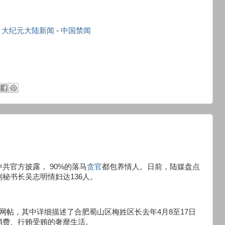
-
大纪元大陆新闻
-
中国禁闻
共官方披露， 90%的落马
贪官
都包养情人。日前，陆媒盘点
秘书长吴志明情妇达136人。
网帖，其中详细描述了合肥蜀山区梅姓区长去年4月8至17日
消费、行贿受贿的奢靡生活。