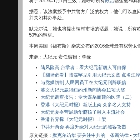
将于2017年1月1日生效，她呼吁所有
政治
基金会和其他
据悉，该法案授予中共警方广泛的权力，他们可以盘
并关闭其办事处。
默克尔说，她也将提出钢材市场的话题，她说，所有欧
50%的钢材。
本周美国《福布斯》杂志公布的2016全球最有权势
来源：大纪元 责任编辑：李缘
陆风险高 台学者：看大纪元新唐人可自保
【翻墙必看】陆媒罕见引用大纪元文章 点名江
与党媒切割 人民网员工在大纪元刊辞职信
英文大纪元赢得纽约州新闻协会11项大奖
大纪元调查报告：专为谋杀而建的医院（二）
香港《大纪元时报》新版上架 众多名人支持
大纪元夏令营展助华裔孩子融入主流社会
香港各界撑《大纪元时报》上架
中共开两会 再度升级对大纪元的黑客攻击
原文链接：
默克尔访华 要关注中共的一条新法律
-
大