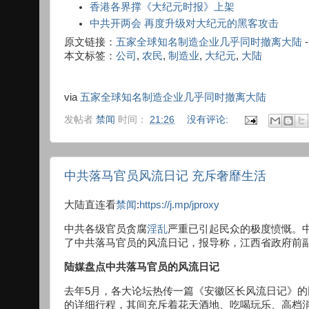
香港各界撑《大纪元时报》上架
中共开两会 再度升级对大纪元的黑客攻击
原文链接：
五家全球知名制造企业几乎同时撤离大陆
本文标签：
公司
,
农民
,
制造业
,
大纪元
,
大陆
via
五家全球知名制造企业几乎同时撤离大陆
发帖者
禁闻
时间：
21:26
没有评论:
中共落马官员风流日记 充斥奢靡生活
大陆直连看
禁闻
:
https://j.mp/jproxy
中共各级官员贪腐
淫乱
严重已引起民众的极度愤慨。中
了中共落马官员的风流日记，报导称，江西省政府前副
陆媒盘点中共落马官员的风流日记
去年5月，各大论坛热传一篇《安徽区长风流日记》的
的详细行程，其间充斥着花天酒地、吃喝玩乐、高档