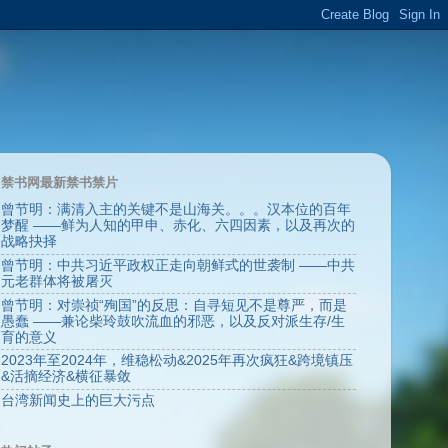
禁书网最新禁书禁片
曾节明：满清入主的关键不是山海关。。。汉本位的百年
梦醒 ——鲜为人知的甲申、赤化、六四因素，以及再次的
战略抉择
曾节明：中共习近平政权正走向朝鲜式的世袭制 ——中共
元老群体将被屠灭
曾节明：对崇祯“殉国”的反思：自寻短见不是尊严，而是
愚蠢 ——兼论柴玲鼓吹流血的邪恶，以及反对派生存/生
育的意义
2023年至2024年，维稳松动&2025年再次疯狂&跨境镇压
&活摘经济&横征暴敛
台湾新闻史上的巨大污点