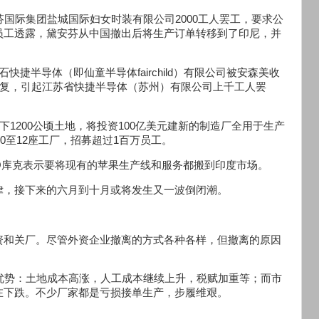
芬国际集团盐城国际妇女时装有限公司2000工人罢工，要求公
员工透露，黛安芬从中国撤出后将生产订单转移到了印尼，并
捷半导体（即仙童半导体fairchild）有限公司被安森美收
回复，引起江苏省快捷半导体（苏州）有限公司上千工人罢
下1200公顷土地，将投资100亿美元建新的制造厂全用于生产
设10至12座工厂，招募超过1百万员工。
EO库克表示要将现有的苹果生产线和服务都搬到印度市场。
律，接下来的六月到十月或将发生又一波倒闭潮。
资和关厂。尽管外资企业撤离的方式各种各样，但撤离的原因
优势：土地成本高涨，人工成本继续上升，税赋加重等；而市
在下跌。不少厂家都是亏损接单生产，步履维艰。