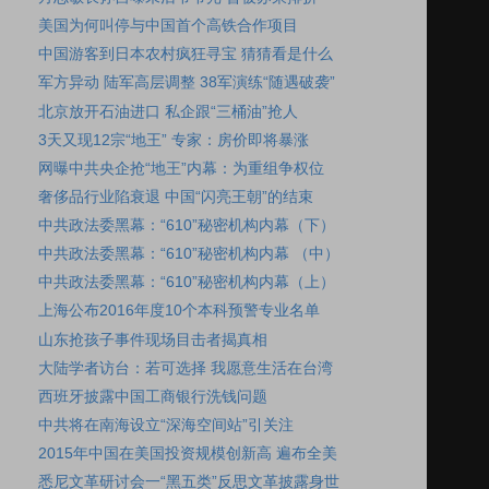
美国为何叫停与中国首个高铁合作项目
中国游客到日本农村疯狂寻宝 猜猜看是什么
军方异动 陆军高层调整 38军演练“随遇破袭”
北京放开石油进口 私企跟“三桶油”抢人
3天又现12宗“地王” 专家：房价即将暴涨
网曝中共央企抢“地王”内幕：为重组争权位
奢侈品行业陷衰退 中国“闪亮王朝”的结束
中共政法委黑幕：“610”秘密机构内幕（下）
中共政法委黑幕：“610”秘密机构内幕 （中）
中共政法委黑幕：“610”秘密机构内幕（上）
上海公布2016年度10个本科预警专业名单
山东抢孩子事件现场目击者揭真相
大陆学者访台：若可选择 我愿意生活在台湾
西班牙披露中国工商银行洗钱问题
中共将在南海设立“深海空间站”引关注
2015年中国在美国投资规模创新高 遍布全美
悉尼文革研讨会一“黑五类”反思文革披露身世