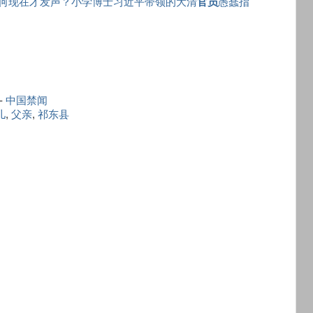
何现在才发声？小学博士习近平带领的大清
官员
愚蠢指
-
中国禁闻
儿
,
父亲
,
祁东县