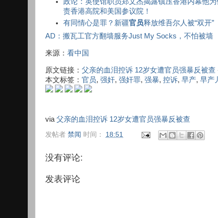
政论：英使馆职员郑文杰揭露镇压香港内幕他为
责香港高院和美国参议院！
有同情心是罪？新疆
官员
释放维吾尔人被“双开”
AD：搬瓦工官方翻墙服务Just My Socks，不怕被墙
来源：
看中国
原文链接：
父亲的血泪控诉 12岁女遭官员强暴反被查
本文标签：
官员
,
强奸
,
强奸罪
,
强暴
,
控诉
,
早产
,
早产
via
父亲的血泪控诉 12岁女遭官员强暴反被查
发帖者
禁闻
时间：
18:51
没有评论:
发表评论