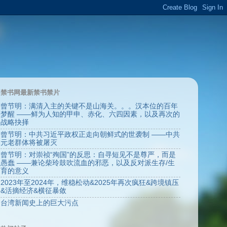
禁书网最新禁书禁片
曾节明：满清入主的关键不是山海关。。。汉本位的百年
梦醒 ——鲜为人知的甲申、赤化、六四因素，以及再次的
战略抉择
曾节明：中共习近平政权正走向朝鲜式的世袭制 ——中共
元老群体将被屠灭
曾节明：对崇祯“殉国”的反思：自寻短见不是尊严，而是
愚蠢 ——兼论柴玲鼓吹流血的邪恶，以及反对派生存/生
育的意义
2023年至2024年，维稳松动&2025年再次疯狂&跨境镇压
&活摘经济&横征暴敛
台湾新闻史上的巨大污点