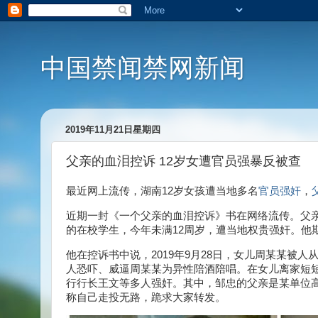
中国禁闻禁网新闻
2019年11月21日星期四
父亲的血泪控诉 12岁女遭官员强暴反被查
最近网上流传，湖南12岁女孩遭当地多名
官员
强奸
，
近期一封《一个父亲的血泪控诉》书在网络流传。父
的在校学生，今年未满12周岁，遭当地权贵强奸。他
他在控诉书中说，2019年9月28日，女儿周某某被人从
人恐吓、威逼周某某为异性陪酒陪唱。在女儿离家短
行行长王文等多人强奸。其中，邹忠的父亲是某单位
称自己走投无路，跪求大家转发。