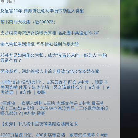
热门帖子
反迫害20年 律师赞法轮功学员带动世人觉醒
禁书禁片大收集（近2000部）
染超级病毒武汉女孩曝光真相 临死遭中共逼迫“认罪”
秦光荣私生活混乱 怀孕情妇找到市委大院
邓朴方是如何化公为私，成为“先富起来的一部分人”中的
最富有者？
两会期间，河北维权人士徐义顺被当地公安软禁在家
#川普演讲 揭“通共门”： #深层政府 配合 #中共 ，颠覆 #
美国选举 体系？媒体崩塌，民众该做什么？｜ #方菲 ｜ #
唐靖远 ｜ #方伟 ｜秦鹏
#王维洛 ：吹哨人爆料 #三峡 内部文件是 #中共 最高机
密！三峡如 #溃坝 ，30分钟内淹没宜昌！三峡最危险的是
哪几部分？| #方菲 播客
【史海】中共将中国夜莺岛赠送越南始末
1000页福西日记、400页病毒密档，藏着怎样黑幕？ #新