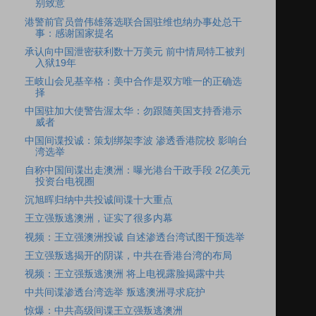
别致意
港警前官员曾伟雄落选联合国驻维也纳办事处总干
事：感谢国家提名
承认向中国泄密获利数十万美元 前中情局特工被判
入狱19年
王岐山会见基辛格：美中合作是双方唯一的正确选
择
中国驻加大使警告渥太华：勿跟随美国支持香港示
威者
中国间谍投诚：策划绑架李波 渗透香港院校 影响台
湾选举
自称中国间谍出走澳洲：曝光港台干政手段 2亿美元
投资台电视圈
沉旭晖归纳中共投诚间谍十大重点
王立强叛逃澳洲，证实了很多内幕
视频：王立强澳洲投诚 自述渗透台湾试图干预选举
王立强叛逃揭开的阴谋，中共在香港台湾的布局
视频：王立强叛逃澳洲 将上电视露脸揭露中共
中共间谍渗透台湾选举 叛逃澳洲寻求庇护
惊爆：中共高级间谍王立强叛逃澳洲