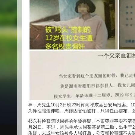
导，周先生10月3日晚23时许向祁东县公安局报案。1
为异性陪酒伴唱。周婷因害怕被打，只得任由摆布。
祁东县检察院以周婷的年龄存疑、本案犯罪事实不清等
月24日。不过，周先生承认周某某是第二胎，出生于20
质疑，未成年女孩被多人强奸后，公安和检察院不去