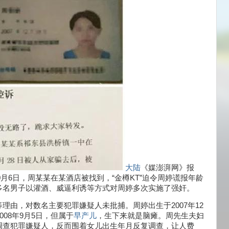
大陆
《媒澎湃网》报
0月6日，周某某在某酒店被找到，“金樽KT”迫令周婷谎报年龄
多名男子以灌酒、威逼利诱等方式对周婷多次实施了强奸。
理由，对数名主要犯罪嫌疑人未批捕。周婷出生于2007年12
08年9月5日，但属于
早产儿
，生下来就是脑瘫。周先生夫妇
调查犯罪嫌疑人，反而围着女儿出生年月反复调查，让人费