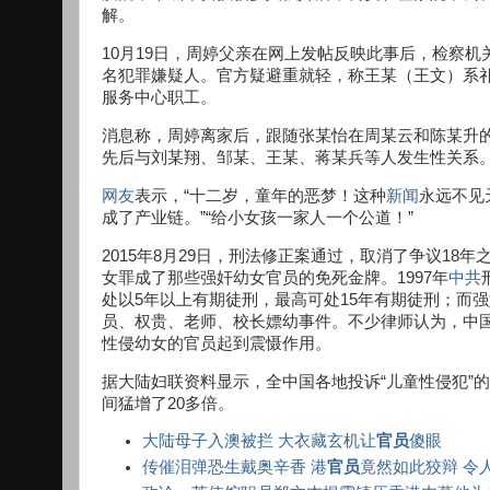
解。
10月19日，周婷父亲在网上发帖反映此事后，检察
名犯罪嫌疑人。官方疑避重就轻，称王某（王文）系
服务中心职工。
消息称，周婷离家后，跟随张某怡在周某云和陈某升的
先后与刘某翔、邹某、王某、蒋某兵等人发生性关系
网友
表示，“十二岁，童年的恶梦！这种
新闻
永远不见
成了产业链。”“给小女孩一家人一个公道！”
2015年8月29日，刑法修正案通过，取消了争议1
女罪成了那些强奸幼女官员的免死金牌。1997年
中共
处以5年以上有期徒刑，最高可处15年有期徒刑；而
员、权贵、老师、校长嫖幼事件。不少律师认为，中
性侵幼女的官员起到震慑作用。
据大陆妇联资料显示，全中国各地投诉“儿童性侵犯”的个案
间猛增了20多倍。
大陆母子入澳被拦 大衣藏玄机让
官员
傻眼
传催泪弹恐生戴奥辛香 港
官员
竟然如此狡辩 令