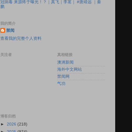
冠病毒 来源终于曝光！？｜真飞｜李茗｜ #唐靖远 ｜秦
鹏
我的简介
禁闻
查看我的完整个人资料
关注者
真相链接
澳洲新闻
海外中文网站
禁闻网
气功
博客归档
►
2026
(218)
►
2025
(974)