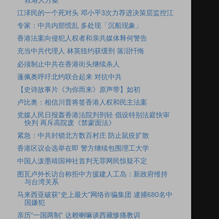
救港人方案
江泽民的一个死对头 邓小平3次力荐进决策层监控江
专家：中共内部慌乱 多处现「沉船现象」
香港法案向侵犯人权者和亲共媒体释何警告
充当中共代理人 林英纽约获缓刑 落泪忏悔
必须制止中共在香港街头继续杀人
蓬佩奥呼吁北约联合起来 对抗中共
【史诗故事片《为你而来》原声带】如初
卢比奥：相信川普将签香港人权和民主法案
党媒人民日报轰香港法院判刑轻 倡设特别法庭快审
快判 再斥高院废《禁蒙面法》
紧急：中共封锁北方数百村庄 防止鼠疫扩散
香港区议会选举在即 警方继续包围理工大学
中国人泼墨靖国神社首判无罪网民惊疑不定
图瓦卢外长访台称拒中方援建人工岛：新政府维持
与台湾关系
马来西亚破获“史上最大”网络诈骗集团 逮捕680名中
国嫌犯
亲历“一国两制” 达赖喇嘛谈西藏惨痛教训