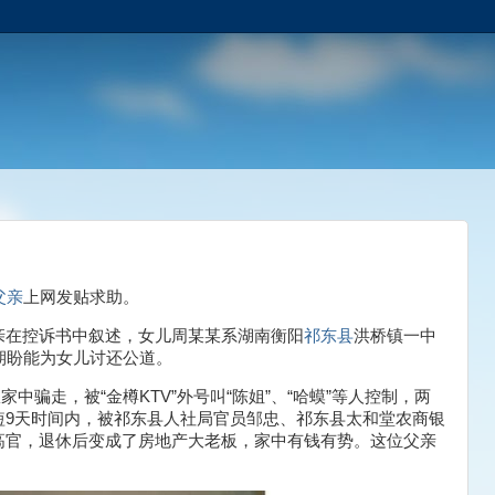
父亲
上网发贴求助。
亲在控诉书中叙述，女儿周某某系湖南衡阳
祁东县
洪桥镇一中
期盼能为女儿讨还公道。
家中骗走，被“金樽KTV”外号叫“陈姐”、“哈蟆”等人控制，两
短9天时间内，被祁东县人社局官员邹忠、祁东县太和堂农商银
高官，退休后变成了房地产大老板，家中有钱有势。这位父亲