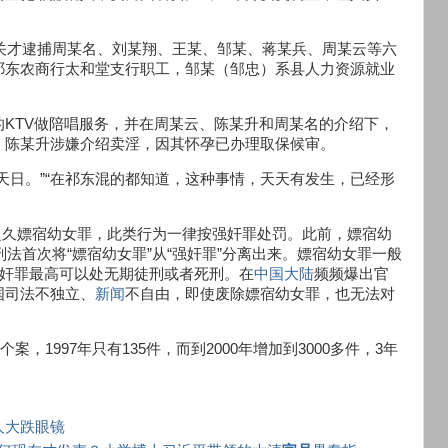
机关才逮捕周某名、刘某翔、王某、邹某、蒋某兵、周某云等六
祁东农商行太和堂支行职工，邹某（邹忠）系县人力资源就业
KTV做陪唱服务，并在周某云、陈某升和周某名的介绍下，
。陈某升涉嫌介绍卖淫，因其怀孕已办理取保候审。
天日。”“在祁东混的都知道，这种事情，天天有发生，已经形
8年之久嫖宿幼女罪，此类行为一律按强奸罪处罚。此前，嫖宿幼
刑法首次将“嫖宿幼女罪”从“强奸罪”分离出来。嫖宿幼女罪一般
强奸罪最高可以处无期徒刑或者死刑。在
中国
大陆
频频爆出官
国司法不独立、
新闻
不自由，即使废除嫖宿幼女罪，也无法对
，1997年只有135件，而到2000年增加到3000多件，3年
人大跌眼镜