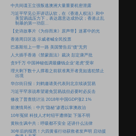
中共间谍王立强叛逃澳洲大量重要机密泄露
习近平罕见公开讲话认软，在《香港人权法》和中
美贸易战压力下，表达愿意达成协议；香港止乱
制暴的第一功臣...
【史诗故事片《为你而来》原声带】迷雾中的光
香港周日区选 示威者喊全民投票
巴基斯坦上一带一路 美国警告后"债"无穷
人大插手香港《禁蒙面法》裁决 彭定康严批
贪9千万 中国神秘低调最赚钱企业“老虎”受审
理大剩下数十人撑着之前获准离开者竟如逃犯禁止
出境
华尔街日报：刘鹤邀请美代表到北京续谈贸易
习近平罕亲说希望避免贸易战但必要时必反击
修改了普查统计法 2018年中国GDP涨2.1%
前澳情局长：中共“隐秘”渗透以掌澳政治
10年冤狱 科技人才时绍平遭绑架 下落不明
黄秋生讽中共：呼吸都不安全 还讲什么法律
30年后的报恩！六四黄雀行动获救者发声明 启动援