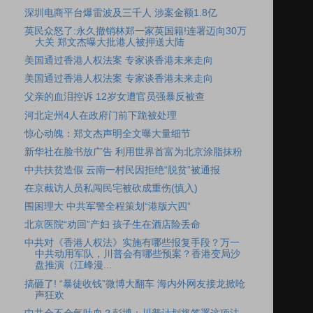
深圳电商平台爆雷波及三千人 涉案金额1.8亿
英民众怒了:永久撤销林郑一家英国籍!连署迈向30万
大关 郑文杰曝大批港人被押送大陆
美国通过香港人权法案 专家谈香港未来走向
美国通过香港人权法案 专家谈香港未来走向
父亲的血泪控诉 12岁女遭官员强暴反被查
河北定州4人在政府门前下跪被处理
惊心动魄：郑文杰声明全文曝大量细节
新华社在脸书放广告 利用世界首富为北京涂脂抹粉
中共扶贫造假 云南一村民因拒绝“脱贫”被通报
在京截访人员私闯民宅被砍成重伤(慎入)
围困理大 中共军警全程策划“港版六四”
北京医院“劝回”产妇 孩子生在酒店险丢命
中共对《香港人权法》实施有哪些报复手段？万一
中共动用军队，川普会有哪些预案？香港变局沙
盘推演（江峰漫...
搞砸了! “暴徒收钱”微博大翻车 海内外网友接龙掀呛
声狂欢