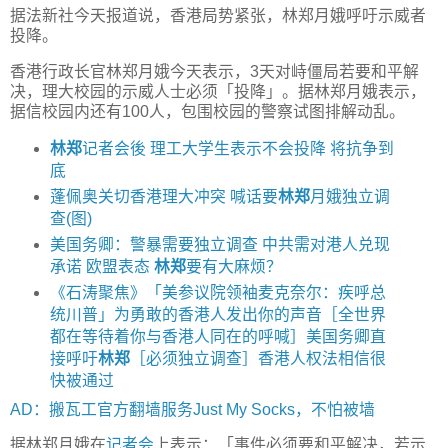
据法新社今天报道说，香港局势紧张，林郑月娥呼吁示威者
投降。
香港行政长官林郑月娥今天表示，3天对峙僵局若要和平解
决，理大校园的示威人士必须「投降」。据林郑月娥表示，
据信校园内还有100人，包围校园的警察试图排解动乱。
林郑
记者会後 理工大学生表示不会投降 将抗争到
底
蓬佩奥关切香港理大冲突 喊话要
林郑
月娥独立调
查(图)
美国务卿：警暴需要独立调查 中共需对港人兑现
承诺 欧盟表态
林郑
要有大麻烦？
《石涛聚焦》「美参议院领袖麦克奈尔：疾呼总
统川普」为勇敢的香港人发出你的声音［全世界
都在等待着你与香港人同在的呼喊］美国务卿直
接呼吁
林郑
［必须独立调查］香港人权法相信很
快被通过
AD：搬瓦工官方翻墙服务Just My Socks，不怕被墙
据林郑月娥在
记者会
上表示：「事件必须要和平解决，若示