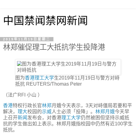
中国禁闻禁网新闻
2019年11月19日星期二
林郑催促理工大抵抗学生投降港
图为
香港理工大学
生2019年11月19日与警方对峙
抵抗
REUTERS/Thomas Peter
（法广RFI 小山 ）
香港
特权行政长官
林郑
月娥今天表示，3天对峙僵局若要和平
解决，
理大
校园的
示威
人士必须「投降」。
林郑月娥
今天早
上召开
新闻
发布会，对香港
理工大学
仍然被困但坚持示威抵
抗的学生做出如上表示。林郑月娥指校园中仍然有近100学生
抵抗。