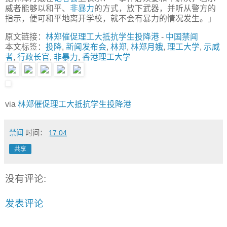
威者能够以和平、
非暴力
的方式，放下武器，并听从警方的
指示，便可和平地离开学校，就不会有暴力的情况发生。」
原文链接：
林郑催促理工大抵抗学生投降港
-
中国禁闻
本文标签：
投降
,
新闻发布会
,
林郑
,
林郑月娥
,
理工大学
,
示威
者
,
行政长官
,
非暴力
,
香港理工大学
via
林郑催促理工大抵抗学生投降港
禁闻
时间：
17:04
共享
没有评论:
发表评论