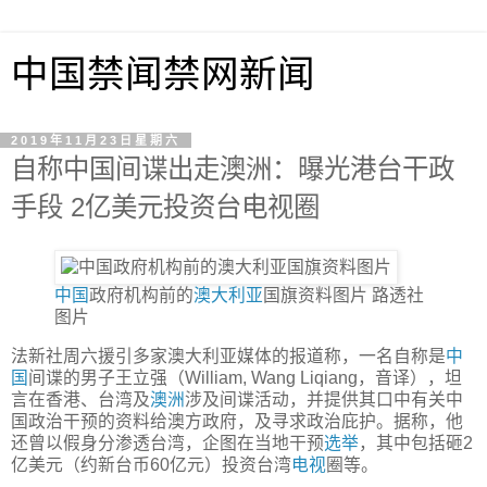
中国禁闻禁网新闻
2019年11月23日星期六
自称中国间谍出走澳洲：曝光港台干政
手段 2亿美元投资台电视圈
中国
政府机构前的
澳大利亚
国旗资料图片
路透社
图片
法新社周六援引多家澳大利亚媒体的报道称，一名自称是
中
国
间谍的男子王立强（William, Wang Liqiang，音译），坦
言在香港、台湾及
澳洲
涉及间谍活动，并提供其口中有关中
国政治干预的资料给澳方政府，及寻求政治庇护。据称，他
还曾以假身分渗透台湾，企图在当地干预
选举
，其中包括砸2
亿美元（约新台币60亿元）投资台湾
电视
圈等。