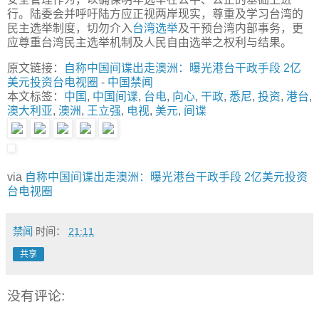
行。陆委会并呼吁陆方应正视两岸现实，尊重及学习台湾的
民主选举制度，切勿介入
台湾选举
及干预台湾内部事务，更
应尊重台湾民主选举机制及人民自由选举之权利与结果。
原文链接：
自称中国间谍出走澳洲：曝光港台干政手段 2亿
美元投资台电视圈
-
中国禁闻
本文标签：
中国
,
中国间谍
,
台电
,
向心
,
干政
,
悉尼
,
投资
,
港台
,
澳大利亚
,
澳洲
,
王立强
,
电视
,
美元
,
间谍
via
自称中国间谍出走澳洲：曝光港台干政手段 2亿美元投资
台电视圈
禁闻
时间：
21:11
共享
没有评论: