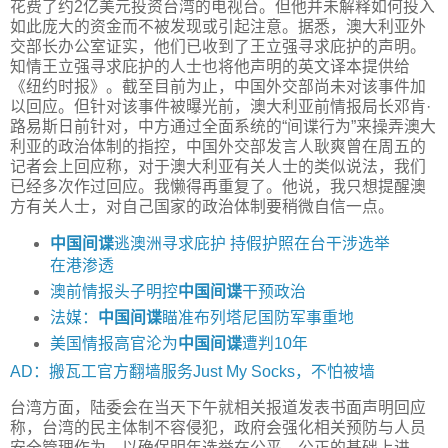
花费了约2亿美元投资台湾的电视台。但他并未解释如何投入
如此庞大的资金而不被发现或引起注意。据悉，澳大利亚外
交部长办公室证实，他们已收到了王立强寻求庇护的声明。
知情王立强寻求庇护的人士也将他声明的英文译本提供给
《纽约时报》。截至目前为止，中国外交部尚未对该事件加
以回应。但针对该事件被曝光前，澳大利亚前情报局长邓肯·
路易斯日前针对，中方通过全面系统的“间谍行为”来操弄澳大
利亚的政治体制的指控，中国外交部发言人耿爽曾在周五的
记者会上回应称，对于澳大利亚有关人士的类似说法，我们
已经多次作过回应。我懒得再重复了。他说，我只想提醒澳
方有关人士，对自己国家的政治体制要稍微自信一点。
中国间谍
逃澳洲寻求庇护 持假护照在台干涉选举
在港渗透
澳前情报头子明控
中国间谍
干预政治
法媒：
中国间谍
瞄准布列塔尼国防军事重地
美国情报高官沦为
中国间谍
遭判10年
AD：搬瓦工官方翻墙服务Just My Socks，不怕被墙
台湾方面，陆委会在当天下午就相关报道发表书面声明回应
称，台湾的民主体制不容侵犯，政府会强化相关预防与人员
安全管理作为，以确保明年选举在公平、公正的基础上进