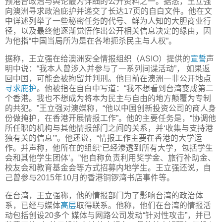
预港台政治与舆论最为详细的公开资料之一。据悉，王立强
向澳洲寻求政治庇护并递交了长达17页的自白文件。他在文
中详述列举了一些秘密任务的代号、鲜为人知的大胆商业行
径，以及最终他逐渐觉悟作出公开相关信息决定的缘由，因
为他指“中国当局所为是在各地扼杀民主与人权”。
据称，王立强在给澳洲安全情报组织（ASIO）提供的
宣誓
声
明中说：“我本人曾涉入并参与了一系列间谍活动”， 如果返
回中国，可能会被拘留并判刑。他目前在澳洲一非公开地点
寻求庇护
。他被指在自白中写道：“我不想看到台湾变成第二
个香港。我也不想成为将本为民主与自由的地方颠覆为专制
的共犯。”王立强对澳媒称，“他以中国创新投资公司的商人身
份做掩护，在香港开展情报工作”。他的主要任务是，“协调他
所任职的机构与其他情报部门之间的关系，并‘收集与支持港
独有关的信息’”。他还说，“情报工作主要在香港的大学运
作。并声称，他所在的组织‘已经渗透到所有大学，包括学生
会和其他学生团体’。”他自称负责利用奖学金、旅行补助金、
校友会和教育基金会等方式招募内地学生。王立强还说，自
己曾参与2015年10月的香港铜锣湾书店事件等。
在台湾，王立强称，他的情报部门为了影响台湾的政治体
系，已经与媒体
高层
取得联系。他称，他们在台湾的情报活
动包括创设20多个 媒体与网路公司发动“针对性攻击”，并已