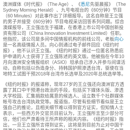
澳洲媒体《时代报》（The Age）、《
悉尼
先驱晨报》（The
Sydney Morning Herald）、九号电视台的《60分钟》节目
（60 Minutes）对此事作出了详细报导。这名自称是王立强
的男子并接受《60分钟》节目电视采访回答系列问题。综合
澳媒报导，王立强出生于福建，在香港上市公司中国创新投
资有限公司（China Innovation Investment Limited）任职。
他指控，该公司是多间中国情报机构的前线公司，老板
向心
是一名高级情报人员。向心则通过电子邮件回应《纽约时
报》，他不认识王立强。《纽约时报》通过一位匿名熟悉庇
护申请的人士获得了王立强陈述的英文版。他被指在今年10
月向澳洲安全情报组织（ASIO）坦承自己涉入并参与间谍活
动，自称包括以伪造身分、持韩国护照渗透台湾，驱使在当
地特工试图干预2018年台湾市长选举及2020年总统选举等。
《纽约时报》的报道称，现年27岁的王立强还向澳洲官方透
露了其口中干预港台政治的手段，包括买下媒体头版、渗透
大学校园、汇集捐款给属意的候选人、设立数千个社群媒体
帐号攻击台湾执政党等。报道指，尽管有些细节看似是王立
强自己的推论，且相关细节难以得到官方证实，但知情人士
表示，一些西方外交官员目前认为，王立强所言至少部分可
信，他们也严肃看待王所声称的相关内容。《纽约时报》指
出，一旦王立强所言得到证实，这将是到目前为止对中国干