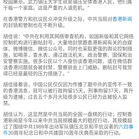
校园屠杀。武力镇压大学生就是镇压全体香港人民，他们属
于每一个家庭。这是严重的人道危机。”
在香港警方和抗议民众冲突升级之际，中共当局对
香港新闻
的封锁和管制也在不断升级。
胡佳说：“中共在利用其网络审查机构，如国新版和其它网络
控制机构进行删帖封号，大量地封禁跟香港新闻有关的自媒
体、微博微信、微信公众号。同时也采取更强的舆论控制措
施，如喝茶，查水表，通过政法机关、政治警察、国保和治
安警察实施。很多公民以个人身份谈香港问题，或在微信群
谈香港问题就会被封禁，警察就会上门威胁。删帖封号我觉
得已经是最轻的压力措施了。”
胡佳接着说，中国公民仅仅因为传播了跟中共的宣传不一致
的香港消息，就可以被行政拘留15天，刑事拘留37天，再升
级为逮捕；过去五个多月大陆很多公民已经为此被投入监
禁。
胡佳认为，这显然是中共当局的全国一盘棋的行动；控制香
港新闻是今年以来中共当局规模最大的稳控行动，其规模超
过了围绕中共1989年出动军队镇压北京和平抗议者的
六四事
件
30周年纪念日和中共建国70周年庆典而采取的行动。