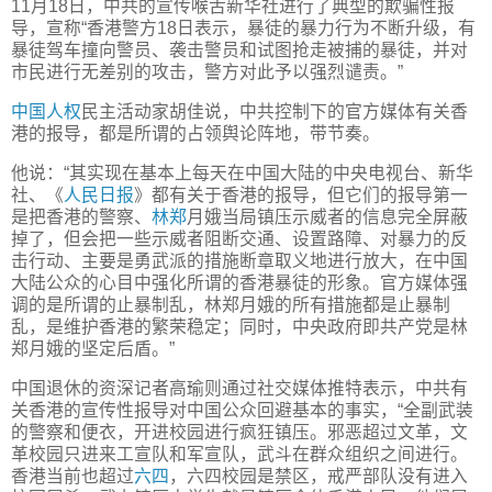
11月18日，中共的宣传喉舌新华社进行了典型的欺骗性报
导，宣称“香港警方18日表示，暴徒的暴力行为不断升级，有
暴徒驾车撞向警员、袭击警员和试图抢走被捕的暴徒，并对
市民进行无差别的攻击，警方对此予以强烈谴责。”
中国人权
民主活动家胡佳说，中共控制下的官方媒体有关香
港的报导，都是所谓的占领舆论阵地，带节奏。
他说：“其实现在基本上每天在中国大陆的中央电视台、新华
社、《
人民日报
》都有关于香港的报导，但它们的报导第一
是把香港的警察、
林郑
月娥当局镇压示威者的信息完全屏蔽
掉了，但会把一些示威者阻断交通、设置路障、对暴力的反
击行动、主要是勇武派的措施断章取义地进行放大，在中国
大陆公众的心目中强化所谓的香港暴徒的形象。官方媒体强
调的是所谓的止暴制乱，林郑月娥的所有措施都是止暴制
乱，是维护香港的繁荣稳定；同时，中央政府即共产党是林
郑月娥的坚定后盾。”
中国退休的资深记者高瑜则通过社交媒体推特表示，中共有
关香港的宣传性报导对中国公众回避基本的事实，“全副武装
的警察和便衣，开进校园进行疯狂镇压。邪恶超过文革，文
革校园只进来工宣队和军宣队，武斗在群众组织之间进行。
香港当前也超过
六四
，六四校园是禁区，戒严部队没有进入