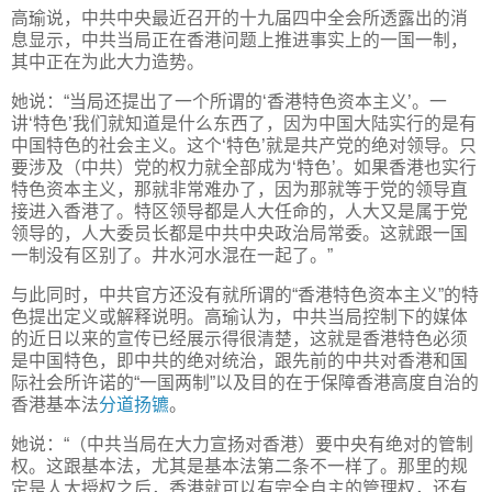
高瑜说，中共中央最近召开的十九届四中全会所透露出的消
息显示，中共当局正在香港问题上推进事实上的一国一制，
其中正在为此大力造势。
她说：“当局还提出了一个所谓的‘香港特色资本主义’。一
讲‘特色’我们就知道是什么东西了，因为中国大陆实行的是有
中国特色的社会主义。这个‘特色’就是共产党的绝对领导。只
要涉及（中共）党的权力就全部成为‘特色’。如果香港也实行
特色资本主义，那就非常难办了，因为那就等于党的领导直
接进入香港了。特区领导都是人大任命的，人大又是属于党
领导的，人大委员长都是中共中央政治局常委。这就跟一国
一制没有区别了。井水河水混在一起了。”
与此同时，中共官方还没有就所谓的“香港特色资本主义”的特
色提出定义或解释说明。高瑜认为，中共当局控制下的媒体
的近日以来的宣传已经展示得很清楚，这就是香港特色必须
是中国特色，即中共的绝对统治，跟先前的中共对香港和国
际社会所许诺的“一国两制”以及目的在于保障香港高度自治的
香港基本法
分道扬镳
。
她说：“（中共当局在大力宣扬对香港）要中央有绝对的管制
权。这跟基本法，尤其是基本法第二条不一样了。那里的规
定是人大授权之后，香港就可以有完全自主的管理权，还有