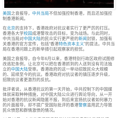
美国
之音报导，
中共当局
不但加强控制香港，而且还加强控
制香港新闻。
在
北京
的支持下，香港政府对抗议者实行了更严厉的打压。
香港各大学
校园
成港警攻击的目标，变为战场。与此同时，
中共当局对
中国
大陆
的民众实行更严密的
新闻
封锁，加强有
关香港的官方宣传，包括“香港
特色
资本主义
”的提法。中共当
局在香港问题上的新举措引起观察家的担忧。
美国之音报导，自今年6月以来，香港特别行政区政府试图修
改逃犯条例，让北京可以把在香港抓到的人送到没有司法独
立的
中国
大陆
受审。香港政府的这一举动招致民众大规模
的、延续至今的抗议。香港政府对抗议者的镇压逐步升级，
招致抗议者更激烈的反抗。
批评者说，从香港抗议的第一天开始，中共控制下的中国媒
体就采取种种措施，对中国大陆公众进行舆论导向，从一开
始对香港的抗议新闻隐匿不报，到后来宣扬抗议者如何暴力
的片面报导，却不提广受国际批评的香港
警察
滥用武力导致
民众愤怒和群情激愤的情况。