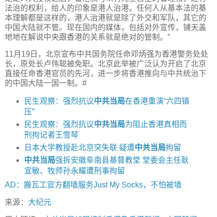
法治的权利，给人的印象是港人治港。任何人从基本法的基
本理解都是这样的，港人治港就是除了外交和军队，其它的
中国大陆就不管。现在国内的媒体，包括对外宣传，铺天盖
地地在解说中央跟香港的关系就是绝对的管制。”
11月19日，北京宣布中共国务院任命邓炳强为香港警务处处
长，原处长卢伟聪被免职。北京此举被广泛认为开启了北京
直接任命香港官员的先河，进一步将香港推向与中共统治下
的中国大陆一国一制。#
民生观察：强烈抗议
中共当局
在香港重演“六四镇
压”
民生观察：强烈抗议
中共当局
为阻止香港真相而
刑拘记者王雪琴
日本大学教授赴北京突失联 疑遭
中共当局
拘留
中共当局
强拆安徽阜南县基督教堂 堂委会主任耿
宜敏、牧师孙永耀遭刑事拘留
AD：搬瓦工官方翻墙服务Just My Socks，不怕被墙
来源：
大纪元