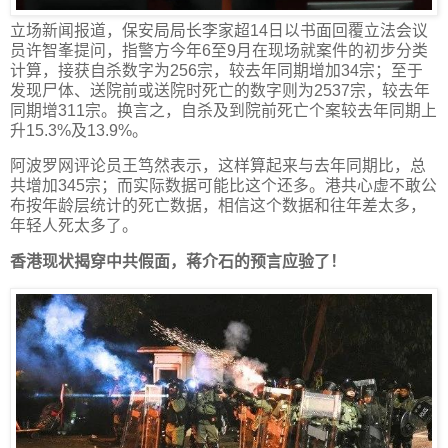
立场新闻报道，保安局局长李家超14日以书面回覆立法会议
员许智峯提问，指警方今年6至9月在现场就案件的初步分类
计算，接获自杀数字为256宗，较去年同期增加34宗；至于
发现尸体、送院前或送院时死亡的数字则为2537宗，较去年
同期增311宗。换言之，自杀及到院前死亡个案较去年同期上
升15.3%及13.9%。
阿波罗网评论员王笃然表示，这样算起来与去年同期比，总
共增加345宗；而实际数据可能比这个还多。港共心虚不敢公
布按年龄层统计的死亡数据，相信这个数据和往年差太多，
年轻人死太多了。
香港现状揭穿中共假面，蒋介石的预言应验了！