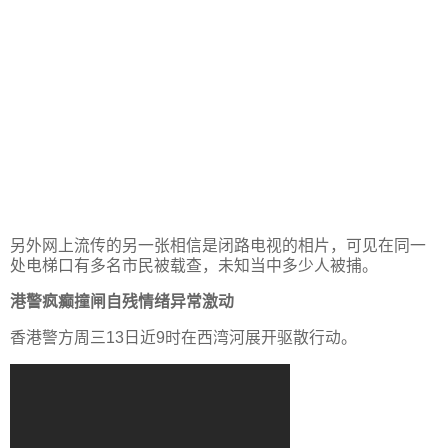
另外网上流传的另一张相信是闭路电视的相片，可见在同一
处电梯口有多名市民被载查，未知当中多少人被捕。
港警疯癫撞闸自残情绪异常激动
香港警方周三13日近9时在西湾河展开驱散行动。