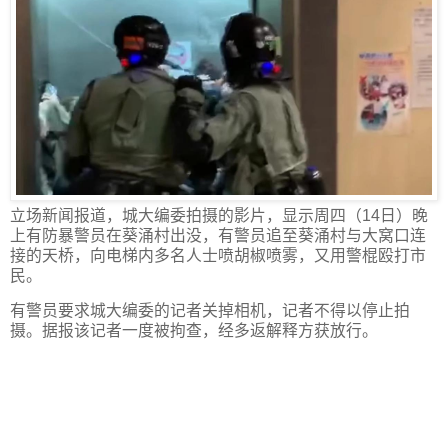
立场新闻报道，城大编委拍摄的影片，显示周四（14日）晚
上有防暴警员在葵涌村出没，有警员追至葵涌村与大窝口连
接的天桥，向电梯内多名人士喷胡椒喷雾，又用警棍殴打市
民。
有警员要求城大编委的记者关掉相机，记者不得以停止拍
摄。据报该记者一度被拘查，经多返解释方获放行。