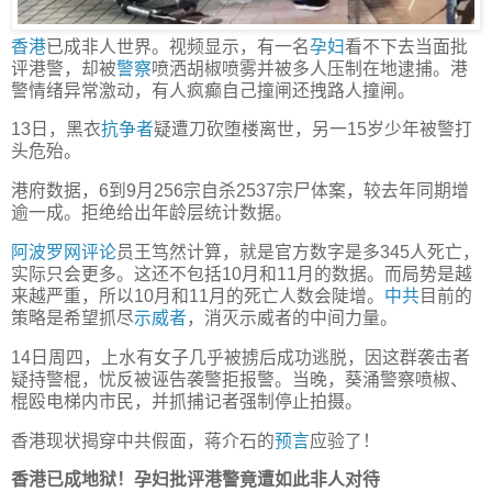
香港
已成非人世界。视频显示，有一名
孕妇
看不下去当面批
评港警，却被
警察
喷洒胡椒喷雾并被多人压制在地逮捕。港
警情绪异常激动，有人疯癫自己撞闸还拽路人撞闸。
13日，黑衣
抗争者
疑遭刀砍堕楼离世，另一15岁少年被警打
头危殆。
港府数据，6到9月256宗自杀2537宗尸体案，较去年同期增
逾一成。拒绝给出年龄层统计数据。
阿波罗网
评论
员王笃然计算，就是官方数字是多345人死亡，
实际只会更多。这还不包括10月和11月的数据。而局势是越
来越严重，所以10月和11月的死亡人数会陡增。
中共
目前的
策略是希望抓尽
示威者
，消灭示威者的中间力量。
14日周四，上水有女子几乎被掳后成功逃脱，因这群袭击者
疑持警棍，忧反被诬告袭警拒报警。当晚，葵涌警察喷椒、
棍殴电梯内市民，并抓捕记者强制停止拍摄。
香港现状揭穿中共假面，蒋介石的
预言
应验了！
香港已成地狱！孕妇批评港警竟遭如此非人对待