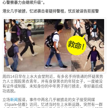
心警察暴力会继续升级”。
港女几乎被掳，忆述袭击者疑持警棍，忧反被诬告拒报警
周四14日早在上水大会堂附近，有多名手持铁通的怀疑黑势
力人士围殴黑衣青年，并有身穿黑衣的年轻女子，一度被没
有证件或制服、未知身份的中年男子拖行掳走，幸好最后成
功逃脱。
立场
新闻
报道，事件中两名几乎被掳走的女子接受网媒
《Spark•挞着》访问，忆述当时在上水新运路，突然有一群