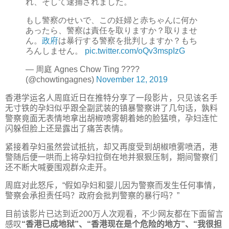
れ、そして逮捕されました。
もし警察のせいで、この妊婦と赤ちゃんに何か
あったら、警察は責任を取りますか？取りませ
ん。
政府
は暴行する警察を批判しますか？もち
ろんしません。
pic.twitter.com/oQv3mspIzG
— 周庭 Agnes Chow Ting ????
(@chowtingagnes)
November 12, 2019
香港学运名人周庭近日在推特分享了一段影片，只见该名手
无寸铁的孕妇似乎跟全副武装的镇暴警察讲了几句话，孰料
警察竟面无表情地拿出胡椒喷雾朝着她的脸猛喷，孕妇连忙
闪躲但脸上还是露出了痛苦表情。
紧接着孕妇虽然尝试抵抗，却又再度受到胡椒喷雾喷洒，港
警随后便一哄而上将孕妇拉倒在地并狠狠压制，期间警察们
还不断大喊要围观群众走开。
周庭对此怒斥，“假如孕妇和婴儿因为警察而发生任何事情，
警察会承担责任吗？政府会批判警察的暴行吗？”
目前该影片已达到近200万人次观看，不少网友都在下面留言
感叹
“香港已成地狱”、“香港现在是个危险的地方”、“我很担