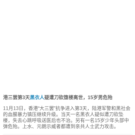
港三罢第3天
黑衣人
疑遭刀砍堕楼离世，15岁男危殆
11月13日，香港“大三罢”抗争进入第3天，陆港军警和黑社会
的血腥暴力镇压继续升级。当天一名黑衣人疑似遭刀砍坠
楼，失去心跳呼吸送医后也不治。另有一名15岁少年头部中
弹危殆。上水、元朗示威者都遭到亲共人士武力攻击。