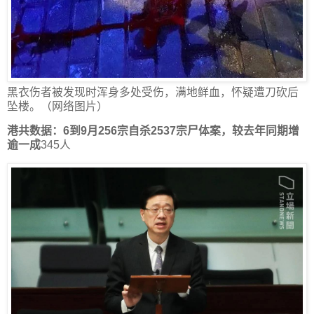
黑衣伤者被发现时浑身多处受伤，满地鲜血，怀疑遭刀砍后
坠楼。（网络图片）
港共数据：6到9月256宗自杀2537宗尸体案，较去年同期增
逾一成
345人