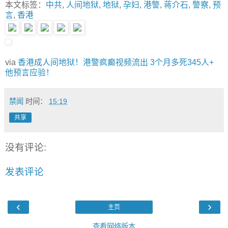
本文标签：
中共
,
人间地狱
,
地狱
,
孕妇
,
港警
,
蒋介石
,
警察
,
预
言
,
香港
via
香港成人间地狱！港警疯癫视频流出 3个月多死345人+
他预言应验！
禁闻
时间：
15:19
共享
没有评论:
发表评论
‹
›
主页
查看网络版本