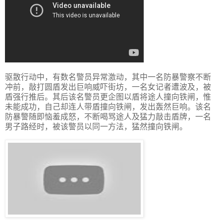
驱散行动中，有数名警员异常激动，其中一名防暴警察不断
冲前，敲打圆盾发出巨响威吓街坊，一名女记者遭波及，被
盾强行推后。其后该名警员更企图以盾将途人撞向铁闸，惟
未能成功，自己却连人带盾撞向铁闸，发出轰然巨响。该名
防暴警随即恼羞成怒，不断喝骂途人及猛力敲击盾牌，一名
男子路经时，被该警员以同一方法，猛然撞向铁闸。