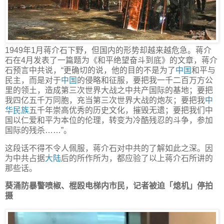
1949年1月蒋介石下野，但国内的形势却越来越危急。蒋介
石在4月发表了一篇题为《和平绝望奋斗到底》的文章，蒋介
石预言中共说，“更确切的说，他的目的不是为了
中国
和平与
民主，而是对于
中国
的侵略和征服，要把我一千二百万方公
里的领土，造成第三次世界大战之中共产国际的基地；要把
我四亿五千万同胞，充当第三次世界大战的炮灰；要把我
中
华民族
五千年崇高优秀的历史文化，摧毁无遗；要把我们中
国以仁爱和平为本位的伦理，转变为冷酷残忍的斗争，参加
国际的残杀……”。
这段话不得不令人佩服，蒋介石对中共的了解如此之深。因
为中共占据
大陆
后的所作所为，都应验了以上蒋介石所讲的
那些话。
葵涌防暴警喷椒、棍殴电梯内市民，记者被迫「熄机」停拍
摄