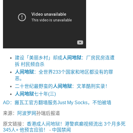
建设「美丽乡村」却成
人间地狱
：厂房民房连遭
拆 村民频自杀
人间地狱
：全世界233个国家和地区都没有的罪
恶。
二十世纪最野蛮的
人间地狱
：文革酷刑实录！
人间地狱
七十年(三)
AD：搬瓦工官方翻墙服务Just My Socks，不怕被墙
来源：
阿波罗网
孙瑞后报道
原文链接：
香港成人间地狱！港警疯癫视频流出 3个月多死
345人+ 他预言应验！
-
中国禁闻