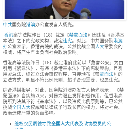
中共
国务院
港澳
办公室发言人杨光。
香港
高等法院昨日（18）裁定《
禁蒙面法
》因违反《香港基
本法》之下的宪政架构，裁定
违宪
。对此，中共国务院
港澳
办
公室表示，香港高院的裁决，公然挑战全国
人大
常委会的
权威，将产生严重负面社会政治影响。
香港高等法院昨日（18）裁定港府此前以「危害公安」为由
引用《紧急法》，有违《香港基本法》下的宪制架构，且引
用紧急法，绕过立法会审议程序，直接颁布《禁
蒙面法
》的
立法方式，明显不符比例原则、超乎合理需要，也属违宪。
综合港媒报导，对此，国务院港澳办发言人杨光表示， 《禁
蒙面法》自实施以来，对暴力遏止发挥积极作用，但香港高
院所判决其不符《基本法》，以及违反比例原则等，已公然
挑战
全国人大
权威和法律赋予行政长官的权力，将对社会、
政治造成严重的负面影响。
维权农民周德才致
全国人大
代表及政协委员的公