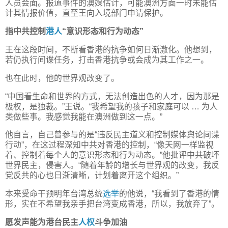
人员会面。报道事件的澳媒估计，可能澳洲方面一时未能估
计其情报价值，直至王向入境部门申请保护。
指中共控制
港人
“意识形态和行为动态”
王在这段时间，不断看香港的抗争如何日渐激化。他想到，
若仍执行间谍任务，打击香港抗争或会成为其工作之一。
也在此时，他的世界观改变了。
“中国看生命和世界的方式，无法创造出色的人才，因为那是
极权，是独裁。”王说。“我希望我的孩子和家庭可以 … 为人
类做些事。我感觉我能在澳洲做到这一点。”
他自言，自己曾参与的是“违反民主道义和控制媒体舆论间谍
行动”，在这过程深知中共对香港的控制，“像天网一样监视
着、控制着每个人的意识形态和行为动态。”他批评中共破坏
世界民主，侵害人。“随着年龄的增长与世界观的改变，我反
党反共的心也日渐清晰，计划着离开这个组织。”
本来受命干预明年台湾总统
选举
的他说，“我看到了香港的情
形，实在不希望我亲手把台湾变成香港，所以，我放弃了”。
愿发声能为港台民主
人权
斗争加油