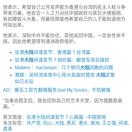
他表示，希望自己公开发声能为香港与台湾的民主人权斗争
带来力量。他自言一人之力对抗中国政府与其巨大情报网，
有如蝼蚁斗大象，但最低限度他希望自己的儿子能知道他为
何站出来。
他表示，深知中共不能信任，若他返回中国，一定会性命不
保。因此他希望得到澳洲政府保护。
驻港
大陆
间谍变节：香港篇 ? 台湾篇
驻港
大陆
间谍变节 ? 组织篇：解放军背后操控
Matters｜ hachiman：几个想问
大陆
同胞的问题
港媒：深圳湾体育中心现大批临时营房
大陆
武警
似已长驻
AD：搬瓦工官方翻墙服务Just My Socks，不怕被墙
“当事态稳定后，我会回到自己的艺术天堂，因为我酷爱画
画。”
原文链接：
驻港大陆间谍变节 ? 心路篇
-
中国禁闻
本文标签：
共产党
,
向心
,
大陆
,
悉尼
,
港大
,
澳洲
,
王立强
,
间谍
,
龚青