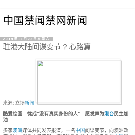
中国禁闻禁网新闻
2019年11月23日星期六
驻港大陆间谍变节 ? 心路篇
来源: 立场
新闻
酷爱绘画 忧成“没有真实身份的人” 愿发声为
港台
民主加
油
多家
澳洲
媒体共同发表报道，一名
中国
间谍变节，向澳洲政