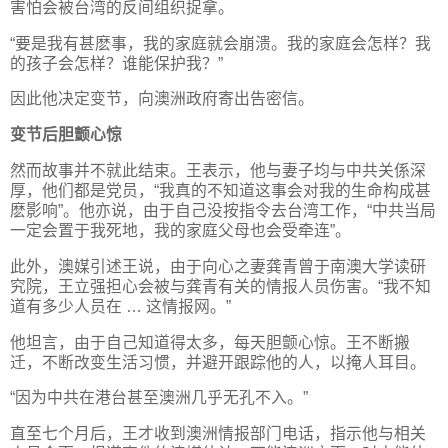
害怕会被台湾的反间组织捉拿。
“要是我有甚麽事，我的家庭就会崩溃。我的家庭会怎样？我
的孩子会怎样？谁能保护我？”
因此他决定变节，向澳洲政府寄出告密信。
变节后胆颤心惊
然而故事并不就此结束。王表示，他与妻子均与中共关係深
厚，他们都是党员，“我真的不知道这事会对我的生命构成甚
麽影响”。他亦说，由于自己没按指令去台湾工作，“中共当局
一定会置于我死地，我的家庭父母也会受牵连”。
此外，澳媒引述王说，由于向心之妻龚青曾于南澳大学读研
究院，王立强担心会被与龚青有关的情报人员伤害。“我不知
道有多少人员在 … 这情报网。”
他坦言，由于自己知道得太多，每天胆颤心惊。王不断搬
迁，不断改变生活习惯，并避开跟踪他的人，以掩人耳目。
“因为中共在港台甚至澳洲几乎无孔不入。”
直至七个月后，王才收到澳洲情报部门电话，指示他与相关