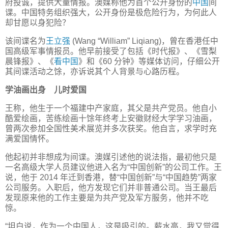
府投诚，提供大量情报。澳媒称他为首个公开身份的
中国
间
谍。中国特务组织强大，公开身份是极危险行为，为何此人
却甘愿以身犯险？
该间谍名为
王立强
(Wang “William” Liqiang)，曾在香港任中
国高级军事情报员。他早前接受了包括《时代报》、《雪梨
晨锋报》、《
看中国
》和《60 分钟》等媒体访问，仔细公开
其间谍活动之馀，亦诉说其个人背景与心路历程。
学油画出身 儿时爱国
王称，他生于一个福建中产家庭，其父是共产党员。他自小
酷爱绘画，苦练绘画十馀年终考上安徽财经大学学习油画，
曾两次参加全国性美术展览并多次获奖。他自言，求学时充
满爱国情怀。
他起初并非想成为间谍。澳媒引述他的说法指，最初他只是
一名高级大学人员建议他进入名为“中国创新”的公司工作。王
说，他于 2014 年迁到香港，替“中国创新”与“中国趋势”两家
公司服务。入职后，他方发现它们并非普通公司。当王最后
发现原来他的工作主要是为共产党及军方服务，他并不吃
惊。
“坦白说，作为一个中国人，这是吸引的。薪水高，我又觉得