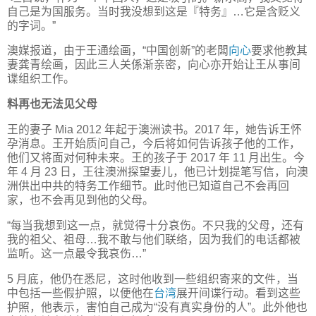
自己是为国服务。当时我没想到这是『特务』…它是含贬义
的字词。”
澳媒报道，由于王通绘画，“中国创新”的老闆
向心
要求他教其
妻龚青绘画，因此三人关係渐亲密，向心亦开始让王从事间
谍组织工作。
料再也无法见父母
王的妻子 Mia 2012 年起于澳洲读书。2017 年，她告诉王怀
孕消息。王开始质问自己，今后将如何告诉孩子他的工作，
他们又将面对何种未来。王的孩子于 2017 年 11 月出生。今
年 4 月 23 日，王往澳洲探望妻儿，他已计划提笔写信，向澳
洲供出中共的特务工作细节。此时他已知道自己不会再回
家，也不会再见到他的父母。
“每当我想到这一点，就觉得十分哀伤。不只我的父母，还有
我的祖父、祖母…我不敢与他们联络，因为我们的电话都被
监听。这一点最令我哀伤…”
5 月底，他仍在悉尼，这时他收到一些组织寄来的文件，当
中包括一些假护照，以便他在
台湾
展开间谍行动。看到这些
护照，他表示，害怕自己成为“没有真实身份的人”。此外他也