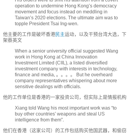
operation to undermine Hong Kong’s democracy
movement and focus instead on meddling in
Taiwan’s 2020 elections. The ultimate aim was to
topple President Tsai Ing-wen.
他主要的工作是破坏香港
民主
运动，以及干预台湾大选，下
架蔡英文
When a senior university official suggested Wang
work in Hong Kong at China Innovation
Investment Limited (CIIL), a listed diversified
investment company with interests in technology,
finance and media, 。。。。 But he overheard
company representatives whispering about more
sensitive dealings with officials.
他的工作单位是香港的一家投资公司，但实际上是情报机构
Xiang told Wang his most important work was “to
buy other countries’ weapons and steal US
intelligence from them”.
他们在香港（这家公司）的工作包括购买他国武器，和偷窃