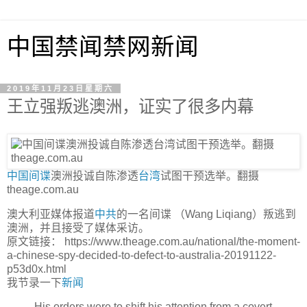
中国禁闻禁网新闻
2019年11月23日星期六
王立强叛逃澳洲，证实了很多内幕
中国
间谍
澳洲投诚自陈渗透
台湾
试图干预选举。翻摄
theage.com.au
澳大利亚媒体报道
中共
的一名间谍 （Wang Liqiang）叛逃到
澳洲，并且接受了媒体采访。
原文链接： https://www.theage.com.au/national/the-moment-
a-chinese-spy-decided-to-defect-to-australia-20191122-
p53d0x.html
我节录一下
新闻
His orders were to shift his attention from a covert