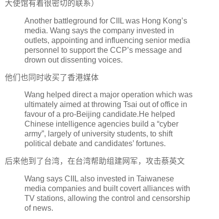
大使馆有着很密切的联系）
Another battleground for CIIL was Hong Kong’s
media. Wang says the company invested in
outlets, appointing and influencing senior media
personnel to support the CCP’s message and
drown out dissenting voices.
他们也同时收买了香港媒体
Wang helped direct a major operation which was
ultimately aimed at throwing Tsai out of office in
favour of a pro-Beijing candidate.He helped
Chinese intelligence agencies build a “cyber
army”, largely of university students, to shift
political debate and candidates’ fortunes.
后来他到了台湾，在台湾帮助组建网军，攻击蔡英文
Wang says CIIL also invested in Taiwanese
media companies and built covert alliances with
TV stations, allowing the control and censorship
of news.