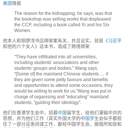
美国
情报
The reason for the kidnapping, he says, was that
the bookshop was selling works that displeased
the CCP, including a book called Xi and his Six
Women.
他本人和铜锣湾书店绑架案有关，并且证实，就是《
习近平
和他的六个女人》这本书，造成了跨境绑架
“They have infiltrated into all universities,
including students’ associations and other
students’ groups and bodies,” Wang says.
“[Some of] the mainland Chinese students … if
they are given some petty favours and benefits
and opportunities to attend some occasions, they
would be willing to work for us.”Wang was put in
charge of organising and “educating” mainland
students, “guiding their ideology”.
他们在香港学生会中，招募
中国
留学生，给他们灌输中共的
思想，并为他们工作（其实外国大学的中
国学
生会似乎都担
任了一部分这类间谍工作，鄙校中国学生会，据我所知就和