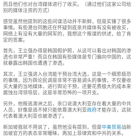
而且他们也对台湾媒体进行了收买。（通过他们这家公司给
别的媒体注资的方式）
感觉虽然他提到的这些间谍活动并不新鲜，但是实锤了很多
事情。有些港台同胞还在怀疑到底亲共媒体有没有被收买，
网络上有没有大量的网军的，我想这个叛谍的供述，给了肯
定的答案。
首先，王立强办得是韩国假护照，从这可以看出对韩国的渗
透也非常严重！而且在韩国有些媒体是专门偏向中国的，这
就暴露出韩国也遭遇了渗透。
其次，王立强进入台湾能干预台湾大选，这是一个细思极恐
的事情，因为舆论民调是非常不容易调头的事情，不仅要收
买大量的当地媒体，进行舆论干预，还要花费极大的成本来
腐蚀台湾领导层，这是非常恐怖的一项开支。
另外，他叛逃澳洲之后，亲口说澳大利亚存在着大量的中共
人员，好像是逃不掉只能依靠澳大利亚
政府
才能存活，这就
代表着澳大利亚也被渗透了。
新加坡我就不用说了，虽然他没有提到，但是
中美贸易
战新
加坡官方的表态非常暧昧，再加上菲律宾和中共的关系。