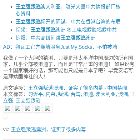
王立强叛逃
澳大利亚，曝光大量中共情报部门核
心资料
王立强叛逃
揭开的阴谋，中共在香港台湾的布局
视频：
王立强叛逃
澳洲 将上电视露脸揭露中共
惊爆：中共高级间谍
王立强叛逃
澳洲
AD：搬瓦工官方翻墙服务Just My Socks，不怕被墙
我做了一个大胆的猜测，只要是环太平洋中国周边的所有国
家，几乎全部被渗透了，而且是非常严重的渗透！ 如果说有
一个国家稍好的话，那可能也只能是日本了吧？毕竟安培可
是拜靖国神社的人！
原文链接：
王立强叛逃澳洲，证实了很多内幕
-
中国禁闻
本文标签：
习近平
,
内幕
,
叛逃
,
台湾
,
渗透
,
澳大利亚
,
澳洲
,
王
立强
,
王立强叛逃
via
王立强叛逃澳洲，证实了很多内幕