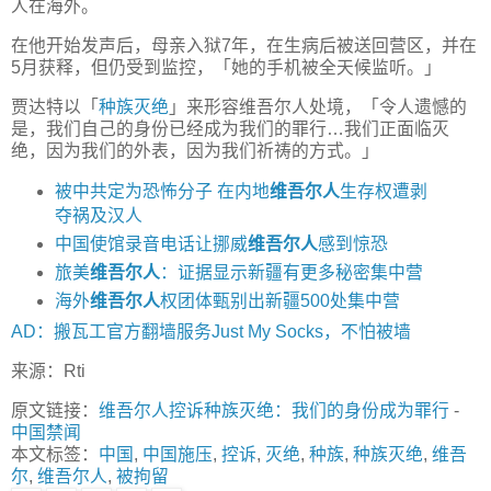
人在海外。
在他开始发声后，母亲入狱7年，在生病后被送回营区，并在
5月获释，但仍受到监控，「她的手机被全天候监听。」
贾达特以「
种族
灭绝
」来形容维吾尔人处境，「令人遗憾的
是，我们自己的身份已经成为我们的罪行…我们正面临灭
绝，因为我们的外表，因为我们祈祷的方式。」
被中共定为恐怖分子 在内地
维吾尔人
生存权遭剥
夺祸及汉人
中国使馆录音电话让挪威
维吾尔人
感到惊恐
旅美
维吾尔人
：证据显示新疆有更多秘密集中营
海外
维吾尔人
权团体甄别出新疆500处集中营
AD：搬瓦工官方翻墙服务Just My Socks，不怕被墙
来源：Rti
原文链接：
维吾尔人控诉种族灭绝：我们的身份成为罪行
-
中国禁闻
本文标签：
中国
,
中国施压
,
控诉
,
灭绝
,
种族
,
种族灭绝
,
维吾
尔
,
维吾尔人
,
被拘留