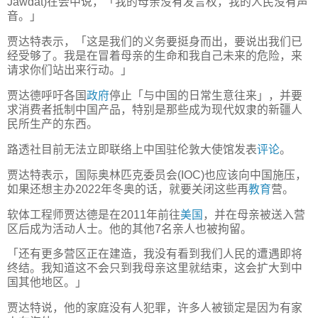
Jawdat)在会中说，「我的母亲没有发言权，我的人民没有声
音。」
贾达特表示，「这是我们的义务要挺身而出，要说出我们已
经受够了。我是在冒着母亲的生命和我自己未来的危险，来
请求你们站出来行动。」
贾达德呼吁各国
政府
停止「与中国的日常生意往来」，并要
求消费者抵制中国产品，特别是那些成为现代奴隶的新疆人
民所生产的东西。
路透社目前无法立即联络上中国驻伦敦大使馆发表
评论
。
贾达特表示，国际奥林匹克委员会(IOC)也应该向中国施压，
如果还想主办2022年冬奥的话，就要关闭这些再
教育
营。
软体工程师贾达德是在2011年前往
美国
，并在母亲被送入营
区后成为活动人士。他的其他7名亲人也被拘留。
「还有更多营区正在建造，我没有看到我们人民的遭遇即将
终结。我知道这不会只到我母亲这里就结束，这会扩大到中
国其他地区。」
贾达特说，他的家庭没有人犯罪，许多人被锁定是因为有家