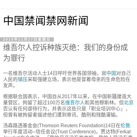
中国禁闻禁网新闻
2019年11月17日星期日
维吾尔人控诉种族灭绝：我们的身份成
为罪行
一名维吾尔活动人士14日呼吁世界各国领袖，就
中国
对自己
人民的
镇压
采取强硬立场，表示他是冒着母亲的生命危险在
发声。
根据联合国表示，中国自从2017年以来，在中国新疆建造大
量营区，拘留了超过100万名
维吾尔人
和其他穆斯林。但
北京
否认有任何虐待行为，并表示这些只是「职业培训中心」，
但曾有被拘留者描述他们遭到审讯、酷刑和残酷灌输。
汤森路透基金会(Thomson Reuters Foundation)14日在
伦敦
举行年度活动─信任会议(Trust Conference)，贾达特(Ferkat