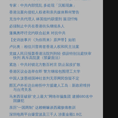
专家：中共内部慌乱 多处现「沉船现象」
香港法案向侵犯人权者和亲共媒体释何警告
充当中共代理人 林英纽约获缓刑 落泪忏悔
必须制止中共在香港街头继续杀人
蓬佩奥呼吁北约联合起来 对抗中共
【史诗故事片《为你而来》原声带】如初
卢比奥：相信川普将签香港人权和民主法案
党媒人民日报轰香港法院判刑轻 倡设特别法庭快审
快判 再斥高院废《禁蒙面法》
紧急：中共封锁北方数百村庄 防止鼠疫扩散
香港区议会选举在即 警方继续包围理工大学
中国人泼墨靖国神社首判无罪网民惊疑不定
图瓦卢外长访台称拒中方援建人工岛：新政府维持
与台湾关系
马来西亚破获“史上最大”网络诈骗集团 逮捕680名中
国嫌犯
亲历“一国两制” 达赖喇嘛谈西藏惨痛教训
深圳电商平台爆雷波及三千人 涉案金额1.8亿