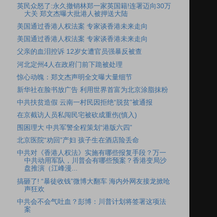
英民众怒了:永久撤销林郑一家英国籍!连署迈向30万
大关 郑文杰曝大批港人被押送大陆
美国通过香港人权法案 专家谈香港未来走向
美国通过香港人权法案 专家谈香港未来走向
父亲的血泪控诉 12岁女遭官员强暴反被查
河北定州4人在政府门前下跪被处理
惊心动魄：郑文杰声明全文曝大量细节
新华社在脸书放广告 利用世界首富为北京涂脂抹粉
中共扶贫造假 云南一村民因拒绝“脱贫”被通报
在京截访人员私闯民宅被砍成重伤(慎入)
围困理大 中共军警全程策划“港版六四”
北京医院“劝回”产妇 孩子生在酒店险丢命
中共对《香港人权法》实施有哪些报复手段？万一
中共动用军队，川普会有哪些预案？香港变局沙
盘推演（江峰漫...
搞砸了! “暴徒收钱”微博大翻车 海内外网友接龙掀呛
声狂欢
中共会不会气吐血？彭博：川普计划将签署这项法
案