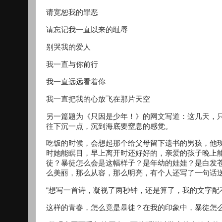
请宽恕我的罪恶
请忘记我一直以来的耻辱
别哭我的爱人
我一直与你前行
我一直远远看着你
我一直把我的心放飞在那片天空
另一篇题为《只因是少年！》的网文写道：这几天，
往下沉一点，沉到海底要窒息的感觉。
吃饭的时候，会想起那个给父母留下遗书的男孩，他
时她能瞑目，早上离开时还好好的，亲爱的孩子晚上
徒？暴徒怎么会是这幅样子？是年幼的娃娃？是白发
么美丽，那么从容，那么明亮，有个人还写了一句话
“想写一首诗，凝视了两秒钟，还是算了，我的文字配
这样的青春，怎么竟是暴徒？在我的印象中，暴徒怎