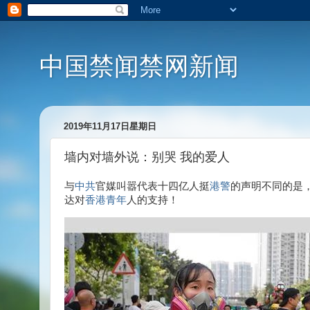
中国禁闻禁网新闻
2019年11月17日星期日
墙内对墙外说：别哭 我的爱人
与
中共
官媒叫嚣代表十四亿人挺
港警
的声明不同的是
达对
香港青年
人的支持！