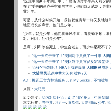
“纵观中国两千年的历史，可曾听说过学生杀人放火
在？“受害的是赤手空拳的学生，他们既无武器，更非
业》里。
可是，从什么时候开始，暴徒就像青草一样又从地缝
地面成长的声音。他们是少年。
“少年，就是少年，他们看春风不喜，看夏蝉不烦，
对。只因，他们是少年”。
是啊，刘和珍会死去，学生会老去，而少年是死不了
“这一天终于来了！”美国对中共做了一件事
大陆
“这一天终于来了！”美限制中共官员及家属签证
说好的抵制呢？ NBA上海赛爆满
大陆网民
崩溃
大陆网民
讥讽中共大阅兵 被拘7天
AD：搬瓦工官方翻墙服务Just My Socks，不怕被墙
来源：
大纪元
原文链接：
墙内对墙外说：别哭 我的爱人
-
中国禁闻
本文标签：
与中共
,
习近平
,
喜欢你
,
大陆网民
,
少年
,
挺