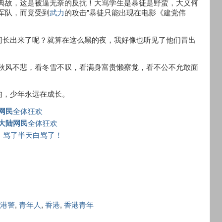
的典故，这是被逼无奈的反抗！大骂学生是暴徒是野蛮，大义何
军队，而竟受到
武力
的攻击”暴徒只能出现在电影《建党伟
间长出来了呢？就算在这么黑的夜，我好像也听见了他们冒出
看秋风不悲，看冬雪不叹，看满身富贵懒察觉，看不公不允敢面
的，少年永远在成长。
网民
全体狂欢
大陆网民
全体狂欢
：骂了半天白骂了！
港警
,
青年人
,
香港
,
香港青年