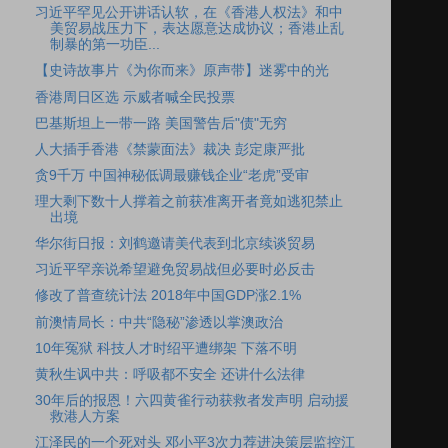
习近平罕见公开讲话认软，在《香港人权法》和中
美贸易战压力下，表达愿意达成协议；香港止乱
制暴的第一功臣...
【史诗故事片《为你而来》原声带】迷雾中的光
香港周日区选 示威者喊全民投票
巴基斯坦上一带一路 美国警告后"债"无穷
人大插手香港《禁蒙面法》裁决 彭定康严批
贪9千万 中国神秘低调最赚钱企业“老虎”受审
理大剩下数十人撑着之前获准离开者竟如逃犯禁止
出境
华尔街日报：刘鹤邀请美代表到北京续谈贸易
习近平罕亲说希望避免贸易战但必要时必反击
修改了普查统计法 2018年中国GDP涨2.1%
前澳情局长：中共“隐秘”渗透以掌澳政治
10年冤狱 科技人才时绍平遭绑架 下落不明
黄秋生讽中共：呼吸都不安全 还讲什么法律
30年后的报恩！六四黄雀行动获救者发声明 启动援
救港人方案
江泽民的一个死对头 邓小平3次力荐进决策层监控江