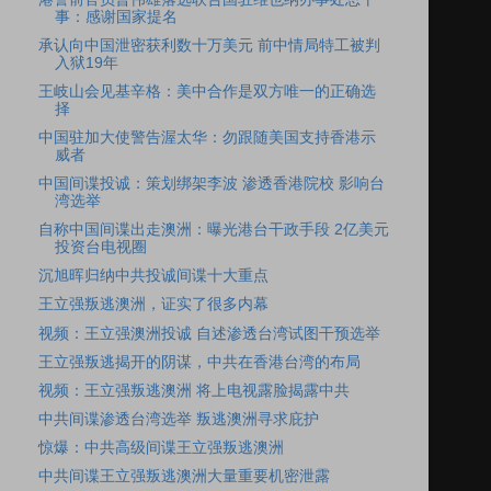
事：感谢国家提名
承认向中国泄密获利数十万美元 前中情局特工被判
入狱19年
王岐山会见基辛格：美中合作是双方唯一的正确选
择
中国驻加大使警告渥太华：勿跟随美国支持香港示
威者
中国间谍投诚：策划绑架李波 渗透香港院校 影响台
湾选举
自称中国间谍出走澳洲：曝光港台干政手段 2亿美元
投资台电视圈
沉旭晖归纳中共投诚间谍十大重点
王立强叛逃澳洲，证实了很多内幕
视频：王立强澳洲投诚 自述渗透台湾试图干预选举
王立强叛逃揭开的阴谋，中共在香港台湾的布局
视频：王立强叛逃澳洲 将上电视露脸揭露中共
中共间谍渗透台湾选举 叛逃澳洲寻求庇护
惊爆：中共高级间谍王立强叛逃澳洲
中共间谍王立强叛逃澳洲大量重要机密泄露