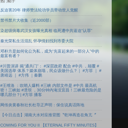
热门帖子
反迫害20年 律师赞法轮功学员带动世人觉醒
禁书禁片大收集（近2000部）
染超级病毒武汉女孩曝光真相 临死遭中共逼迫“认罪”
秦光荣私生活混乱 怀孕情妇找到市委大院
邓朴方是如何化公为私，成为“先富起来的一部分人”中的
最富有者？
#川普演讲 揭“通共门”： #深层政府 配合 #中共 ，颠覆 #
美国选举 体系？媒体崩塌，民众该做什么？｜ #方菲 ｜ #
唐靖远 ｜ #方伟 ｜秦鹏
#王维洛 ：吹哨人爆料 #三峡 内部文件是 #中共 最高机
密！三峡如 #溃坝 ，30分钟内淹没宜昌！三峡最危险的是
哪几部分？| #方菲 播客
网传炎黄春秋社长杜导正声明：保住说真话阵地
【今日点击】湖南大水对应推背图〝乾坤再造在角亢〞
COMING FOR YOU II 【ETERNAL FIFTY MINUTES】