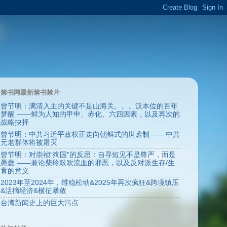
禁书网最新禁书禁片
曾节明：满清入主的关键不是山海关。。。汉本位的百年
梦醒 ——鲜为人知的甲申、赤化、六四因素，以及再次的
战略抉择
曾节明：中共习近平政权正走向朝鲜式的世袭制 ——中共
元老群体将被屠灭
曾节明：对崇祯“殉国”的反思：自寻短见不是尊严，而是
愚蠢 ——兼论柴玲鼓吹流血的邪恶，以及反对派生存/生
育的意义
2023年至2024年，维稳松动&2025年再次疯狂&跨境镇压
&活摘经济&横征暴敛
台湾新闻史上的巨大污点