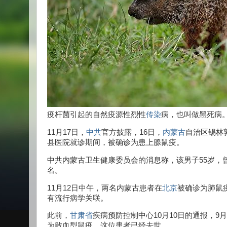
疫杆菌引起的自然疫源性烈性
传染
病，也叫做黑死病
11月17日，
中共
官方披露，16日，
内蒙古
自治区锡林
县医院就诊期间，被确诊为患上腺鼠疫。
中共内蒙古卫生健康委员会的消息称，该男子55岁，曾
名。
11月12日中午，两名内蒙古患者在
北京
被确诊为肺鼠
有流行病学关联。
此前，
甘肃省
疾病预防控制中心10月10日的通报，9月
为败血型鼠疫，这位患者已经去世。