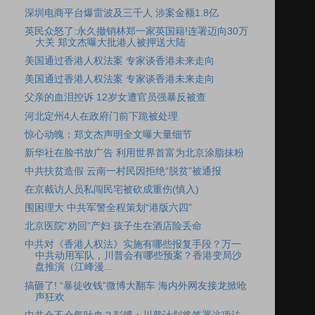
深圳电商平台爆雷波及三千人 涉案金额1.8亿
英民众怒了:永久撤销林郑一家英国籍!连署迈向30万
大关 郑文杰曝大批港人被押送大陆
美国通过香港人权法案 专家谈香港未来走向
美国通过香港人权法案 专家谈香港未来走向
父亲的血泪控诉 12岁女遭官员强暴反被查
河北定州4人在政府门前下跪被处理
惊心动魄：郑文杰声明全文曝大量细节
新华社在脸书放广告 利用世界首富为北京涂脂抹粉
中共扶贫造假 云南一村民因拒绝“脱贫”被通报
在京截访人员私闯民宅被砍成重伤(慎入)
围困理大 中共军警全程策划“港版六四”
北京医院“劝回”产妇 孩子生在酒店险丢命
中共对《香港人权法》实施有哪些报复手段？万一
中共动用军队，川普会有哪些预案？香港变局沙
盘推演（江峰漫...
搞砸了! “暴徒收钱”微博大翻车 海内外网友接龙掀呛
声狂欢