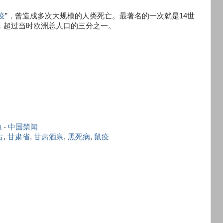
疫
”，曾造成多次大规模的人类死亡。最著名的一次就是14世
命，超过当时欧洲总人口的三分之一。
触
-
中国禁闻
古
,
甘肃省
,
甘肃酒泉
,
黑死病
,
鼠疫