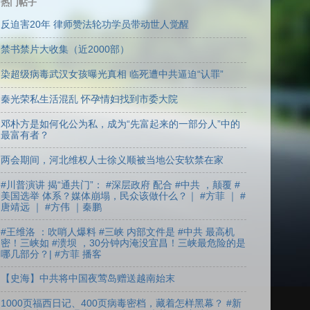
热门帖子
反迫害20年 律师赞法轮功学员带动世人觉醒
禁书禁片大收集（近2000部）
染超级病毒武汉女孩曝光真相 临死遭中共逼迫“认罪”
秦光荣私生活混乱 怀孕情妇找到市委大院
邓朴方是如何化公为私，成为“先富起来的一部分人”中的
最富有者？
两会期间，河北维权人士徐义顺被当地公安软禁在家
#川普演讲 揭“通共门”： #深层政府 配合 #中共 ，颠覆 #
美国选举 体系？媒体崩塌，民众该做什么？｜ #方菲 ｜ #
唐靖远 ｜ #方伟 ｜秦鹏
#王维洛 ：吹哨人爆料 #三峡 内部文件是 #中共 最高机
密！三峡如 #溃坝 ，30分钟内淹没宜昌！三峡最危险的是
哪几部分？| #方菲 播客
【史海】中共将中国夜莺岛赠送越南始末
1000页福西日记、400页病毒密档，藏着怎样黑幕？ #新