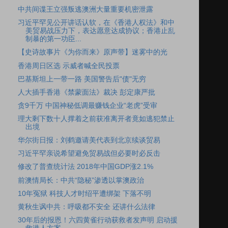
中共间谍王立强叛逃澳洲大量重要机密泄露
习近平罕见公开讲话认软，在《香港人权法》和中
美贸易战压力下，表达愿意达成协议；香港止乱
制暴的第一功臣...
【史诗故事片《为你而来》原声带】迷雾中的光
香港周日区选 示威者喊全民投票
巴基斯坦上一带一路 美国警告后"债"无穷
人大插手香港《禁蒙面法》裁决 彭定康严批
贪9千万 中国神秘低调最赚钱企业“老虎”受审
理大剩下数十人撑着之前获准离开者竟如逃犯禁止
出境
华尔街日报：刘鹤邀请美代表到北京续谈贸易
习近平罕亲说希望避免贸易战但必要时必反击
修改了普查统计法 2018年中国GDP涨2.1%
前澳情局长：中共“隐秘”渗透以掌澳政治
10年冤狱 科技人才时绍平遭绑架 下落不明
黄秋生讽中共：呼吸都不安全 还讲什么法律
30年后的报恩！六四黄雀行动获救者发声明 启动援