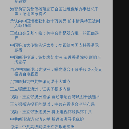
别致意
港警前官员曾伟雄落选联合国驻维也纳办事处总干
事：感谢国家提名
承认向中国泄密获利数十万美元 前中情局特工被判
入狱19年
王岐山会见基辛格：美中合作是双方唯一的正确选
择
中国驻加大使警告渥太华：勿跟随美国支持香港示
威者
中国间谍投诚：策划绑架李波 渗透香港院校 影响台
湾选举
自称中国间谍出走澳洲：曝光港台干政手段 2亿美元
投资台电视圈
沉旭晖归纳中共投诚间谍十大重点
王立强叛逃澳洲，证实了很多内幕
视频：王立强澳洲投诚 自述渗透台湾试图干预选举
王立强叛逃揭开的阴谋，中共在香港台湾的布局
视频：王立强叛逃澳洲 将上电视露脸揭露中共
中共间谍渗透台湾选举 叛逃澳洲寻求庇护
惊爆：中共高级间谍王立强叛逃澳洲