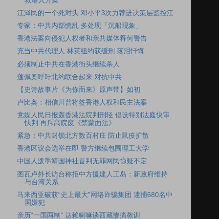
救港人方案
江泽民的一个死对头 邓小平3次力荐进决策层监控江
专家：中共内部慌乱 多处现「沉船现象」
香港法案向侵犯人权者和亲共媒体释何警告
充当中共代理人 林英纽约获缓刑 落泪忏悔
必须制止中共在香港街头继续杀人
蓬佩奥呼吁北约联合起来 对抗中共
【史诗故事片《为你而来》原声带】如初
卢比奥：相信川普将签香港人权和民主法案
党媒人民日报轰香港法院判刑轻 倡设特别法庭快审
快判 再斥高院废《禁蒙面法》
紧急：中共封锁北方数百村庄 防止鼠疫扩散
香港区议会选举在即 警方继续包围理工大学
中国人泼墨靖国神社首判无罪网民惊疑不定
图瓦卢外长访台称拒中方援建人工岛：新政府维持
与台湾关系
马来西亚破获“史上最大”网络诈骗集团 逮捕680名中
国嫌犯
亲历“一国两制” 达赖喇嘛谈西藏惨痛教训