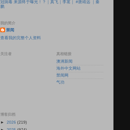
冠病毒 来源终于曝光！？｜真飞｜李茗｜ #唐靖远 ｜秦
鹏
我的简介
禁闻
查看我的完整个人资料
关注者
真相链接
澳洲新闻
海外中文网站
禁闻网
气功
博客归档
►
2026
(219)
►
2025
(974)