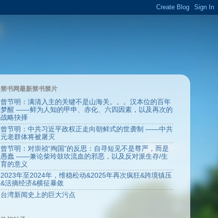
禁书网最新禁书禁片
曾节明：满清入主的关键不是山海关。。。汉本位的百年
梦醒 ——鲜为人知的甲申、赤化、六四因素，以及再次的
战略抉择
曾节明：中共习近平政权正走向朝鲜式的世袭制 ——中共
元老群体将被屠灭
曾节明：对崇祯“殉国”的反思：自寻短见不是尊严，而是
愚蠢 ——兼论柴玲鼓吹流血的邪恶，以及反对派生存/生
育的意义
2023年至2024年，维稳松动&2025年再次疯狂&跨境镇压
&活摘经济&横征暴敛
台湾新闻史上的巨大污点