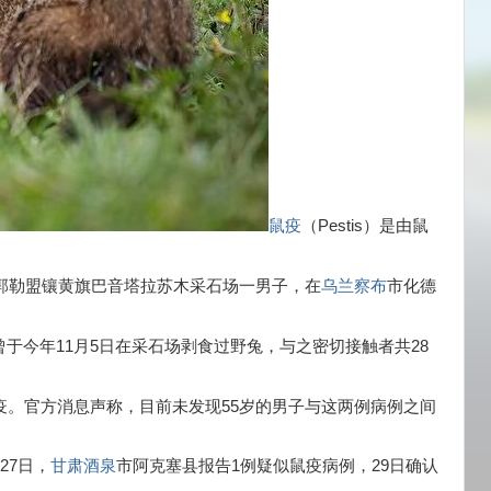
鼠疫
（Pestis）是由鼠
。
郭勒盟镶黄旗巴音塔拉苏木采石场一男子，在
乌兰察布
市化德
于今年11月5日在采石场剥食过野兔，与之密切接触者共28
疫。官方消息声称，目前未发现55岁的男子与这两例病例之间
27日，
甘肃酒泉
市阿克塞县报告1例疑似鼠疫病例，29日确认