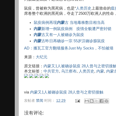
鼠疫，曾被称为黑死病，也是“
人类历史
上最致命的
瘟
席卷整个欧洲的黑死病，夺走了2500万欧洲人的性
鼠疫病例再现
内蒙
古 当地毒株数目相当高
内蒙
新增一例鼠疫病例 疫情全貌遭严密封锁
内蒙
古又有一人被确诊为鼠疫
内蒙
古昨日再确诊一宗 55岁汉确诊腺鼠疫
AD：搬瓦工官方翻墙服务Just My Socks，不怕被墙
来源：
大纪元
原文链接：
内蒙又1人被确诊鼠疫 28人曾与之密切接
本文标签：
中共官方
,
乌兰察布
,
人类历史
,
内蒙
,
内蒙
via
内蒙又1人被确诊鼠疫 28人曾与之密切接触
发帖者
禁闻
时间：
12:29
没有评论: