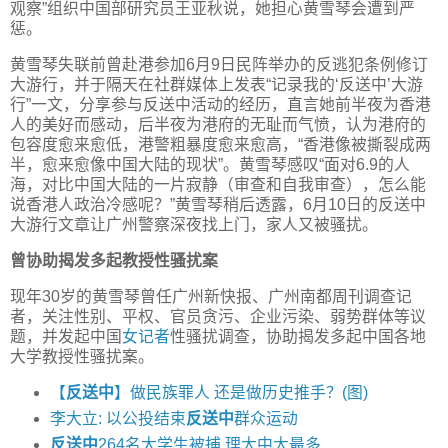
观察”组织中国部研究员王亚秋说，她担心黄雪琴会遭到严
惩。
黄雪琴失联前曾赴港参加6月9日民阵举办的反逃犯条例修订
大游行，并于隔天在社群媒体上发表“记录我的‘反送中’大游
行”一文，分享参与反送中活动的经历，直言她前半夜为香港
人的美好而感动，后半夜为港府的无耻而气愤，认为港府的
包容度愈来愈低，港警粗暴度愈来愈高，“香港像被撕裂成两
半，愈来愈像中国大陆的现状”。黄雪琴感叹“面对6.9的人
海，对比中国大陆的一片寂静（审查和自我审查），怎么能
说香港人政治冷感呢？”黄雪琴稍后透露，6月10日的反送中
大游行文章让广州警察深夜找上门，家人又被骚扰。
曾协助揭发多起教授性骚扰案
现年30岁的黄雪琴曾任广州新快报、广州南都周刊调查记
者，关注性别、平权、官员贪污、企业污染、弱势群体等议
题，并发起中国
女记者
性骚扰调查，协助揭发多起中国各地
大学教授性骚扰案。
【
反送中
】做民族罪人 还是做历史推手？(图)
李大立: 以公投结束
反送中
群众运动
反送中
264名大学生被捕 理大中大最多