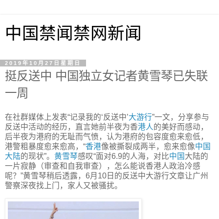
中国禁闻禁网新闻
2019年10月27日星期日
挺反送中 中国独立女记者黄雪琴已失联
一周
在社群媒体上发表“记录我的‘反送中’
大游行
”一文，分享参与
反送中活动的经历，直言她前半夜为香
港人
的美好而感动，
后半夜为港府的无耻而气愤，认为港府的包容度愈来愈低，
港警粗暴度愈来愈高，“
香港
像被撕裂成两半，愈来愈像
中国
大陆
的现状”。
黄雪琴
感叹“面对6.9的人海，对比
中国
大陆的
一片寂静（审查和自我审查），怎么能说香港人政治冷感
呢？”黄雪琴稍后透露，6月10日的反送中大游行文章让广州
警察深夜找上门，家人又被骚扰。