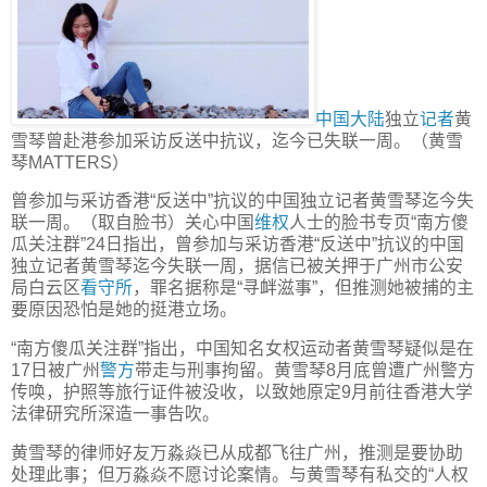
中国大陆
独立
记者
黄
雪琴曾赴港参加采访反送中抗议，迄今已失联一周。（黄雪
琴MATTERS）
曾参加与采访香港“反送中”抗议的中国独立记者黄雪琴迄今失
联一周。（取自脸书）关心中国
维权
人士的脸书专页“南方傻
瓜关注群”24日指出，曾参加与采访香港“反送中”抗议的中国
独立记者黄雪琴迄今失联一周，据信已被关押于广州市公安
局白云区
看守所
，罪名据称是“寻衅滋事”，但推测她被捕的主
要原因恐怕是她的挺港立场。
“南方傻瓜关注群”指出，中国知名女权运动者黄雪琴疑似是在
17日被广州
警方
带走与刑事拘留。黄雪琴8月底曾遭广州警方
传唤，护照等旅行证件被没收，以致她原定9月前往香港大学
法律研究所深造一事告吹。
黄雪琴的律师好友万淼焱已从成都飞往广州，推测是要协助
处理此事；但万淼焱不愿讨论案情。与黄雪琴有私交的“人权