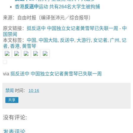
香港
反送中
运动 共有264名大学生被拘捕
来源：自由时报〔编译张沛元／综合报导〕
原文链接：
挺反送中 中国独立女记者黄雪琴已失联一周
-
中
国禁闻
本文标签：
中国
,
中国大陆
,
反送中
,
大游行
,
女记者
,
广州
,
记
者
,
香港
,
黄雪琴
via
挺反送中 中国独立女记者黄雪琴已失联一周
禁闻
时间：
10:16
共享
没有评论:
发表评论