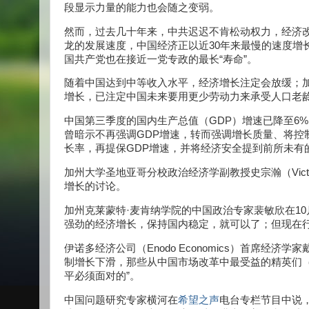
段显示力量的能力也会随之变弱。
然而，过去几十年来，中共迟迟不肯松动权力，经济
龙的发展速度，中国经济正以近30年来最慢的速度增
国共产党也在接近一党专政的最长“寿命”。
随着中国达到中等收入水平，经济增长注定会放缓；加
增长，已注定中国未来要用更少劳动力来承受人口老
中国第三季度的国内生产总值（GDP）增速已降至6
曾暗示不再强调GDP增速，转而强调增长质量、将控
长率，再提保GDP增速，并将经济安全提到前所未有
加州大学圣地亚哥分校政治经济学副教授史宗瀚（Victor
增长的讨论。
加州克莱蒙特·麦肯纳学院的中国政治专家裴敏欣在10
强劲的经济增长，保持国内稳定，就可以了；但现在
伊诺多经济公司（Enodo Economics）首席经济学家
制增长下滑，那些从中国市场改革中最受益的精英们
平必须面对的”。
中国问题研究专家横河在
希望之声
电台专栏节目中说