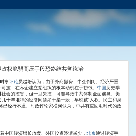
显政权脆弱高压手段恐终结共党统治
，时事
评论
员赵培认为，由于外商撤资、中企倒闭、经济严重
计可施，在私企建立党组织的根本动机在于捞钱。
中国
历史学
对社会的控管，但一旦失控，可能导致中共体制全面崩盘。美
去几十年堆积的经济问题如干柴一般，早晚被“人权、民主和身
路已经行不通。时政评论家横河认为，中共有重回毛时代的政
随着中国经济增长放缓、外国投资逐渐减少，
北京
通过经济手