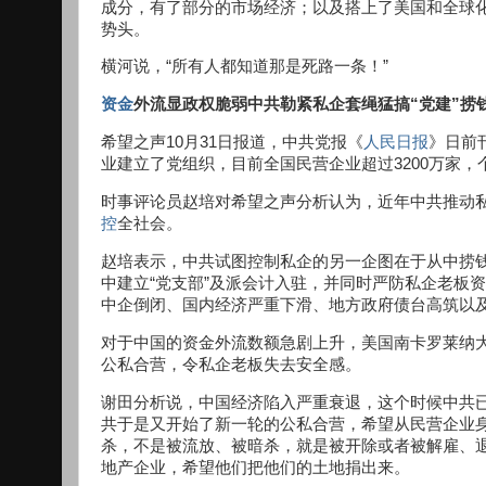
成分，有了部分的市场经济；以及搭上了美国和全球
势头。
横河说，“所有人都知道那是死路一条！”
资金
外流显政权脆弱中共勒紧私企套绳猛搞“党建”捞
希望之声10月31日报道，中共党报《
人民日报
》日前
业建立了党组织，目前全国民营企业超过3200万家，个
时事评论员赵培对希望之声分析认为，近年中共推动私
控
全社会。
赵培表示，中共试图控制私企的另一企图在于从中捞
中建立“党支部”及派会计入驻，并同时严防私企老板
中企倒闭、国内经济严重下滑、地方政府债台高筑以
对于中国的资金外流数额急剧上升，美国南卡罗莱纳
公私合营，令私企老板失去安全感。
谢田分析说，中国经济陷入严重衰退，这个时候中共
共于是又开始了新一轮的公私合营，希望从民营企业
杀，不是被流放、被暗杀，就是被开除或者被解雇、
地产企业，希望他们把他们的土地捐出来。