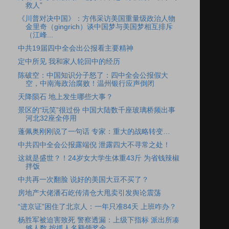
救人”
《川普对决中国》：方伟采访美国重量级政治人物
金里奇（gingrich）谈中国梦与美国梦相互排斥
（江峰...
中共19届四中全会出公报看主要精神
定中所见 我和家人轮回中的经历
陈破空：中国知识分子怒了：四中全会公报假大
空，中南海政治腐败！温州银行应声倒闭
天降陨石 地上发生哪些大事？
景区的“玩笑”很过份 中国大陆数千座玻璃桥频出事
河北32座全停用
蓬佩奥刚刚说了一句话 专家：重大的战略转变…
中共四中全会公报露端倪 泄露四大不寻常之处！
这就是盛世？！24岁女大学生体重43斤 为省钱辣椒
拌饭
中共再一次翻脸 说好的美国大豆不买了？
房地产大佬潘石屹传清仓大甩卖引发舆论震荡
“进京证”困住了北京人：一年只准84天 上班咋办？
杨胜军被迫害致死 警察透漏：上级下指标 派出所凑
够人数 按抓人名额领奖金