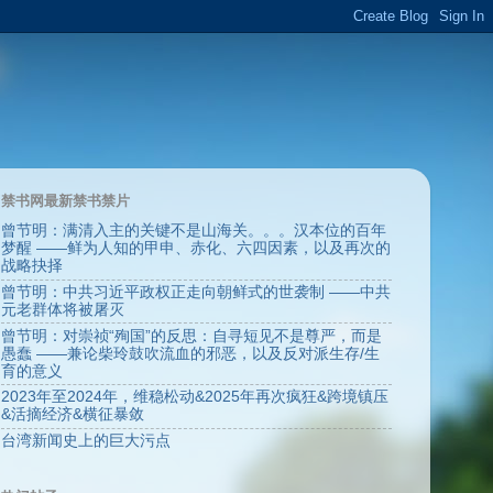
禁书网最新禁书禁片
曾节明：满清入主的关键不是山海关。。。汉本位的百年
梦醒 ——鲜为人知的甲申、赤化、六四因素，以及再次的
战略抉择
曾节明：中共习近平政权正走向朝鲜式的世袭制 ——中共
元老群体将被屠灭
曾节明：对崇祯“殉国”的反思：自寻短见不是尊严，而是
愚蠢 ——兼论柴玲鼓吹流血的邪恶，以及反对派生存/生
育的意义
2023年至2024年，维稳松动&2025年再次疯狂&跨境镇压
&活摘经济&横征暴敛
台湾新闻史上的巨大污点