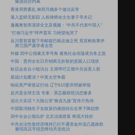
爆急回台内幕
香港局势紊乱 林郑月娥多个做法反常
落入监狱无影踪 人权律师余文生妻子寻夫记
蓬佩奥智库演讲全文及视频：“中共不代表中国人”
“打倒习近平”呼声震耳 习绝望地哭了
反川普首富旗下华邮挺巴格达迪之死 竟宣称执掌伊
斯兰国严肃学者去世
外媒:四中公报奏文革号角 避免社会动荡成当务之急
中国：贵州女生日开销两元折射的贫困人口现状
欧议会友台小组访台 主席呼吁正视中共迫害人权
星战计划重演？中美太空争霸
响应美严审签证行动 辽宁610姜庆明被举报
反共是全球主流 专家：莫忘极权统治悲惨多
说出大实话？大陆公安“株连九族”宣传片热传
中国取消独生子女政策仍难扭转出生率下降趋势
四中全会公报出炉 北京治港政策 将现大转折
中共合法性靠经济维持已行不通资金外流凸显政权
脆弱高压手段恐终结共党统治