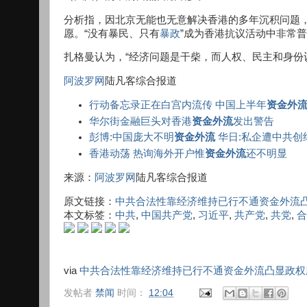
分析指，因北京无能也无意解决香港的多年沉积问题
愿。“没有暴民、只有
暴政
”成为香港抗议活动中非常
扎格曼认为，“经济问题是干柴，而人权、民主和身份
阿波罗网
陆凡客综合报道
行动备忘录正在白宫内流传 中国上半年
资金外
华尔街金融巨头对香港
资金外流
发出警告
彭博:中国庞大不明
资金外流
华日:私企遭中共创
香港动荡 热询海外开户惟
资金外流
还不明显
来源：
阿波罗网
陆凡客综合报道
原文链接：
中共合法性靠经济维持已行不通资金外流
本文标签：
中共
,
中国共产党
,
习近平
,
共产党
,
共党
,
合
via
中共合法性靠经济维持已行不通资金外流凸显政权
发帖者
禁闻
时间：
12:04