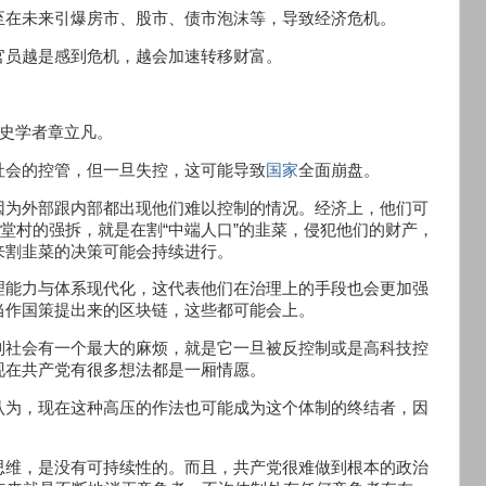
至在未来引爆房市、股市、债市泡沫等，导致经济危机。
官员越是感到危机，越会加速转移财富。
历史学者章立凡。
社会的控管，但一旦失控，这可能导致
国家
全面崩盘。
因为外部跟内部都出现他们难以控制的情况。经济上，他们可
香堂村的强拆，就是在割“中端人口”的韭菜，侵犯他们的财产，
来割韭菜的决策可能会持续进行。
理能力与体系现代化，这代表他们在治理上的手段也会更加强
当作国策提出来的区块链，这些都可能会上。
制社会有一个最大的麻烦，就是它一旦被反控制或是高科技控
现在共产党有很多想法都是一厢情愿。
认为，现在这种高压的作法也可能成为这个体制的终结者，因
思维，是没有可持续性的。而且，共产党很难做到根本的政治