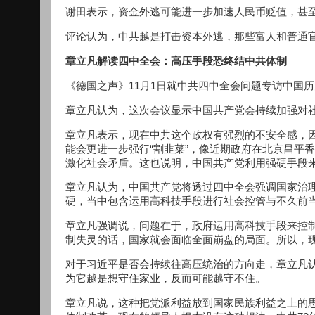
谢田表示，资金外逃可能进一步加速人民币贬值，甚
评论认为，中共越是打击资本外逃，那些富人和普通
章立凡解读四中全会：高压手段恐终结中共体制
《德国之声》11月1日就中共四中全会问题专访中国
章立凡认为，这次会议显示中国共产党会持续加强对
章立凡表示，现在中共这个政权有强烈的不安全感，
能会更进一步强行“割韭菜”，像近期政府在北京昌平
激化社会矛盾。这也说明，中国共产党利用强硬手段
章立凡认为，中国共产党将透过四中全会强调国家治
硬，当中包含运用高科技手段进行社会控管与不久前
章立凡强调说，问题在于，政府运用高科技手段来控
制失灵的话，国家就会面临全面崩盘的局面。所以，
对于习近平是否会持续往高压统治的方向走，章立凡
为它越是想守住家业，反而可能越守不住。
章立凡说，这种把党派利益放到国家民族利益之上的