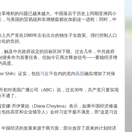
改革堆积的问题已越来越大。中国落后于历史上同期亚洲四小
长，与美国的贸易战和非洲猪瘟都在加剧这一进程；同时，中
上共产党在1980年左右出台的独生子女政策、强行控制人口
龄化的负担。
%，触及中共政府设定的目标区间下限。过去几年，中共政府
制债务作为首要任务。但如今它再次释放信号——要稳经济增
的高度。
 Shih）证实，包括
习近平
在内的党内
高层
确实增加了对保
月初对美国广播公司（ABC）说，过去30年，共产党只要实现
行不通了。
戴安娜·乔伊莱娃（Diana Choyleva）表示，如果中国经济难遏
（包括高官和企业领导人）会对习近平最不满意，而“这是习近
，中国经济的发展来源于两方面：部分放弃了原来的计划经济