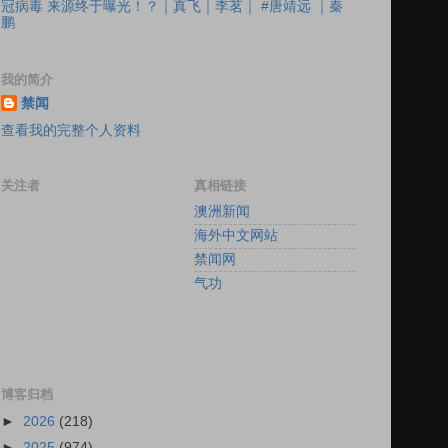
冠病毒 来源终于曝光！？｜真飞｜李茗｜ #唐靖远 ｜秦
鹏
我的简介
禁闻
查看我的完整个人资料
关注者
真相链接
澳洲新闻
海外中文网站
禁闻网
气功
博客归档
►
2026
(218)
►
2025
(974)