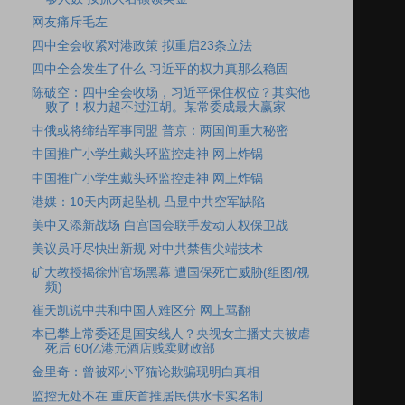
网友痛斥毛左
四中全会收紧对港政策 拟重启23条立法
四中全会发生了什么 习近平的权力真那么稳固
陈破空：四中全会收场，习近平保住权位？其实他
败了！权力超不过江胡。某常委成最大赢家
中俄或将缔结军事同盟 普京：两国间重大秘密
中国推广小学生戴头环监控走神 网上炸锅
中国推广小学生戴头环监控走神 网上炸锅
港媒：10天内两起坠机 凸显中共空军缺陷
美中又添新战场 白宫国会联手发动人权保卫战
美议员吁尽快出新规 对中共禁售尖端技术
矿大教授揭徐州官场黑幕 遭国保死亡威胁(组图/视
频)
崔天凯说中共和中国人难区分 网上骂翻
本已攀上常委还是国安线人？央视女主播丈夫被虐
死后 60亿港元酒店贱卖财政部
金里奇：曾被邓小平猫论欺骗现明白真相
监控无处不在 重庆首推居民供水卡实名制