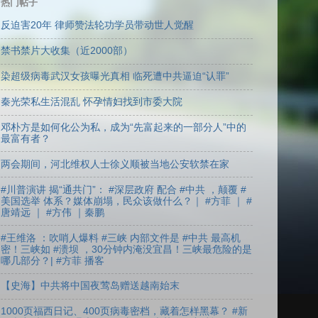
热门帖子
反迫害20年 律师赞法轮功学员带动世人觉醒
禁书禁片大收集（近2000部）
染超级病毒武汉女孩曝光真相 临死遭中共逼迫“认罪”
秦光荣私生活混乱 怀孕情妇找到市委大院
邓朴方是如何化公为私，成为“先富起来的一部分人”中的
最富有者？
两会期间，河北维权人士徐义顺被当地公安软禁在家
#川普演讲 揭“通共门”： #深层政府 配合 #中共 ，颠覆 #
美国选举 体系？媒体崩塌，民众该做什么？｜ #方菲 ｜ #
唐靖远 ｜ #方伟 ｜秦鹏
#王维洛 ：吹哨人爆料 #三峡 内部文件是 #中共 最高机
密！三峡如 #溃坝 ，30分钟内淹没宜昌！三峡最危险的是
哪几部分？| #方菲 播客
【史海】中共将中国夜莺岛赠送越南始末
1000页福西日记、400页病毒密档，藏着怎样黑幕？ #新