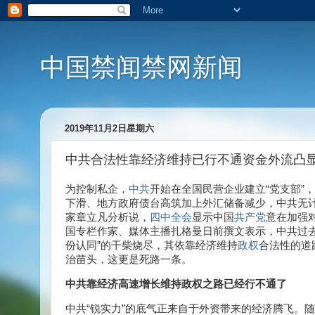
中国禁闻禁网新闻
2019年11月2日星期六
中共合法性靠经济维持已行不通资金外流凸
为控制私企，
中共
开始在全国民营企业建立“党支部”
下滑、地方政府债台高筑加上外汇储备减少，中共无
家章立凡分析说，
四中全会
显示中国
共产党
意在加强
国专栏作家、媒体主播扎格曼日前撰文表示，中共过
份认同”的干柴烧尽，其依靠经济维持
政权
合法性的道
治苗头，这更是死路一条。
中共靠经济高速增长维持政权之路已经行不通了
中共“锐实力”的底气正来自于外资带来的经济腾飞。