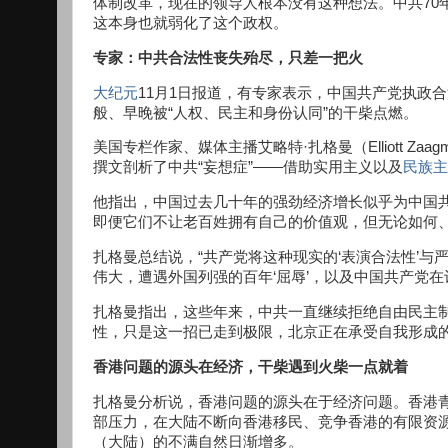
体制改革，现在的领导人根本没有这种想法。中共70
这本身也就弱化了这个政权。
专家：中共合法性丧失殆尽，只差一把火
大纪元
11月1日报道，有专家表示，中国共产党执政
般、早晚被“人权、民主和身份认同”的干柴点燃。
美国专栏作家、媒体主播艾略特·扎格曼（Elliott Zaag
撰文剖析了中共“妄想症”——借助实用主义以及
民族主
他指出，中国过去几十年的强劲经济增长似乎为中国共
即便它们不让老百姓拥有自己的价值观，但无论如何
扎格曼总结说，“共产党将这种现实的‘表演合法性’
伟大，遭遇外国列强的百年‘屈辱’，以及中国共产党
扎格曼指出，这些年来，中共一直继续拒绝自由民主
性，只是这一招已走到极限，北京正在承受自我形成的‘
香港问题的源头在经济，干柴遇到火柴一点就着
扎格曼分析说，香港问题的源头在于经济问题。香港
部压力，在大陆不断向香港移民、竞争香港的有限资
（大陆）的不满自然日渐增多。