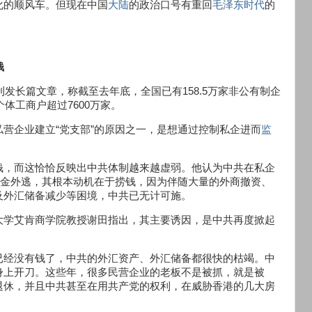
化的顺风车。但现在中国
大陆
的政治口号有重回
毛泽东时代
的
钱
刊发长篇文章，称截至去年底，全国已有158.5万家非公有制企
体工商户超过7600万家。
营企业建立“党支部”的原因之一，是想通过控制私企进而
监
钱，而这恰恰反映出中共体制越来越虚弱。他认为中共在私企
资金外逃，其根本动机在于捞钱，因为伴随大量的外商撤资、
及外汇储备减少等困境，中共已无计可施。
大学艾肯商学院教授谢田指出，其主要诱因，是中共再度掀起
已经没有钱了，中共的外汇资产、外汇储备都很快的枯竭。中
身上开刀。这些年，很多民营企业的老板不是被抓，就是被
退休，并且中共甚至在用共产党的权利，在威胁香港的几大房