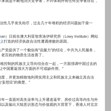
年来就是不断地消灭竞争者，不许体制外有任何竞争者存在，
合法性几乎丧失殆尽，过去几十年堆积的经济问题如干柴一
man）日前在澳大利亚智库洛伊研究所（Lowy Institute）网站
义
打造的经济执政合法性遭遇挫败的原因。
产党提供了一个貌似有“说服力”的结论，中共为人民服务，
、老百姓的物质生活改善了。
与严格控制的民族主义导向结合在一起，一方面强调中国过去的
在让中国重返强大方面的不可或缺作用。”
制度，并更加精致地利用实用主义和民族主义来确立其合法
妄想症’的痛楚。”
青年一直面对高失业率与上升通道逼窄、房价过高等内生与外
源以及输出大陆意识形态与价值观的大背景下，香港人对北京