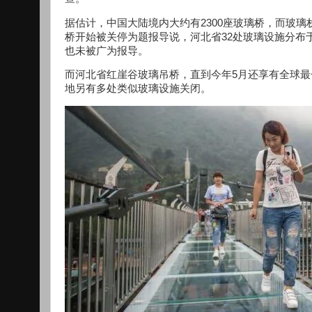
据估计，中国大陆境内大约有2300座玻璃桥，而玻璃
桥开始被关停为题报导说，河北省32处玻璃设施分布于
也未被广为报导。
而河北省红崖谷玻璃吊桥，直到今年5月还享有全球
地另有多处类似玻璃设施关闭。