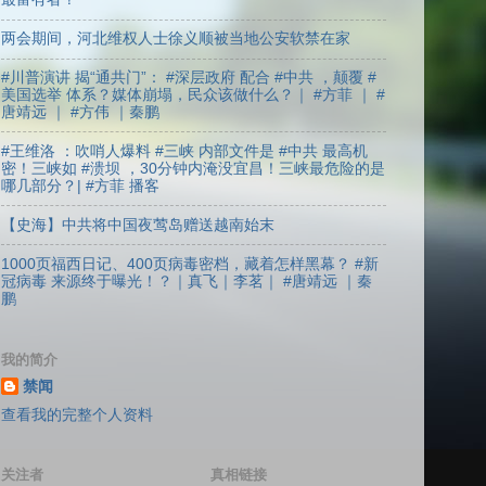
两会期间，河北维权人士徐义顺被当地公安软禁在家
#川普演讲 揭“通共门”： #深层政府 配合 #中共 ，颠覆 #
美国选举 体系？媒体崩塌，民众该做什么？｜ #方菲 ｜ #
唐靖远 ｜ #方伟 ｜秦鹏
#王维洛 ：吹哨人爆料 #三峡 内部文件是 #中共 最高机
密！三峡如 #溃坝 ，30分钟内淹没宜昌！三峡最危险的是
哪几部分？| #方菲 播客
【史海】中共将中国夜莺岛赠送越南始末
1000页福西日记、400页病毒密档，藏着怎样黑幕？ #新
冠病毒 来源终于曝光！？｜真飞｜李茗｜ #唐靖远 ｜秦
鹏
我的简介
禁闻
查看我的完整个人资料
关注者
真相链接