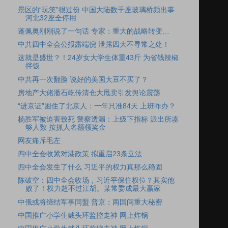
景区的“玩笑”很过份 中国大陆数千座玻璃桥频出事
河北32座全停用
蓬佩奥刚刚说了一句话 专家：重大的战略转变…
中共四中全会公报露端倪 泄露四大不寻常之处！
这就是盛世？！24岁女大学生体重43斤 为省钱辣椒
拌饭
中共再一次翻脸 说好的美国大豆不买了？
房地产大佬潘石屹传清仓大甩卖引发舆论震荡
“进京证”困住了北京人：一年只准84天 上班咋办？
杨胜军被迫害致死 警察透漏：上级下指标 派出所凑
够人数 按抓人名额领奖金
网友痛斥毛左
四中全会收紧对港政策 拟重启23条立法
四中全会发生了什么 习近平的权力真那么稳固
陈破空：四中全会收场，习近平保住权位？其实他
败了！权力超不过江胡。某常委成最大赢家
中俄或将缔结军事同盟 普京：两国间重大秘密
中国推广小学生戴头环监控走神 网上炸锅