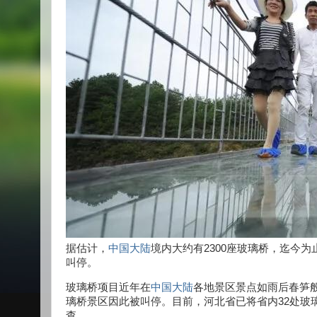
据估计，
中国
大陆
境内大约有2300座玻璃桥，迄今
叫停。
玻璃桥项目近年在
中国大陆
各地景区景点如雨后春笋
璃桥景区因此被叫停。目前，河北省已将省内32处玻
查。