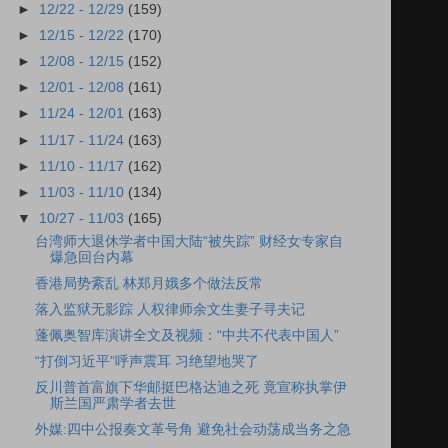
►
12/22 - 12/29
(159)
►
12/15 - 12/22
(170)
►
12/08 - 12/15
(152)
►
12/01 - 12/08
(161)
►
11/24 - 12/01
(163)
►
11/17 - 11/24
(163)
►
11/10 - 11/17
(162)
►
11/03 - 11/10
(134)
▼
10/27 - 11/03
(165)
台湾师大退休学者中国大陆“被失踪” 财经女专家自
爆急回台内幕
香港局势紊乱 林郑月娥多个做法反常
落入监狱无影踪 人权律师余文生妻子寻夫记
蓬佩奥智库演讲全文及视频：“中共不代表中国人”
“打倒习近平”呼声震耳 习绝望地哭了
反川普首富旗下华邮挺巴格达迪之死 竟宣称执掌伊
斯兰国严肃学者去世
外媒:四中公报奏文革号角 避免社会动荡成当务之急