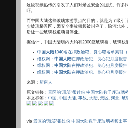
这段视频热传的引发了人们对景区安全的担忧。许多民
吓。
而中国大陆这些玻璃旅游景点的目的，就是为了吸引
少玻璃桥景区，因安全事故频频被叫停了，除河北外
后让一些玻璃栈道项目停业。
据估计，中国大陆境内大约有2300座玻璃桥，玻璃
中国大陆
1040名在押政治犯、良心犯名单索引（2
维权网：
中国大陆
在押政治犯、良心犯月度报告（2
维权网：
中国大陆
在押政治犯、良心犯月度报告（2
维权网：
中国大陆
在押政治犯、良心犯月度报告（2
来源：
新唐人
原文链接：
景区的“玩笑”很过份 中国大陆数千座玻璃桥
本文标签：
中国
,
中国大陆
,
事故
,
大陆
,
景区
,
河北
,
玻
via
景区的“玩笑”很过份 中国大陆数千座玻璃桥频出事