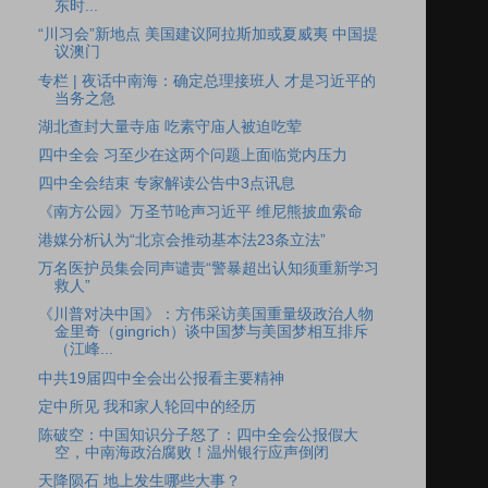
东时...
“川习会”新地点 美国建议阿拉斯加或夏威夷 中国提
议澳门
专栏 | 夜话中南海：确定总理接班人 才是习近平的
当务之急
湖北查封大量寺庙 吃素守庙人被迫吃荤
四中全会 习至少在这两个问题上面临党内压力
四中全会结束 专家解读公告中3点讯息
《南方公园》万圣节呛声习近平 维尼熊披血索命
港媒分析认为“北京会推动基本法23条立法”
万名医护员集会同声谴责“警暴超出认知须重新学习
救人”
《川普对决中国》：方伟采访美国重量级政治人物
金里奇（gingrich）谈中国梦与美国梦相互排斥
（江峰...
中共19届四中全会出公报看主要精神
定中所见 我和家人轮回中的经历
陈破空：中国知识分子怒了：四中全会公报假大
空，中南海政治腐败！温州银行应声倒闭
天降陨石 地上发生哪些大事？