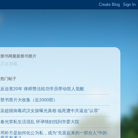
禁书网最新禁书禁片
正在加载...
热门帖子
反迫害20年 律师赞法轮功学员带动世人觉醒
禁书禁片大收集（近2000部）
染超级病毒武汉女孩曝光真相 临死遭中共逼迫“认罪”
秦光荣私生活混乱 怀孕情妇找到市委大院
邓朴方是如何化公为私，成为“先富起来的一部分人”中的
最富有者？