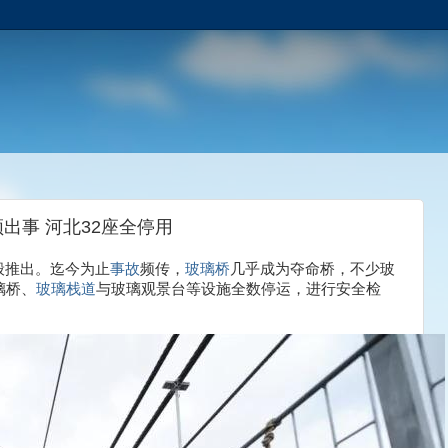
出事 河北32座全停用
般推出。迄今为止
事故
频传，
玻璃桥
几乎成为夺命桥，不少玻
璃桥、
玻璃栈道
与玻璃观景台等设施全数停运，进行安全检