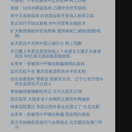
中国推广小学生戴头环监控走神 网上炸锅
港媒：10天内两起坠机 凸显中共空军缺陷
美中又添新战场 白宫国会联手发动人权保卫战
美议员吁尽快出新规 对中共禁售尖端技术
矿大教授揭徐州官场黑幕 遭国保死亡威胁(组图/视
频)
崔天凯说中共和中国人难区分 网上骂翻
本已攀上常委还是国安线人？央视女主播丈夫被虐
死后 60亿港元酒店贱卖财政部
金里奇：曾被邓小平猫论欺骗现明白真相
监控无处不在 重庆首推居民供水卡实名制
他生命垂危时 警察说 国家安全局、辽宁公安厅指令
死在监狱也不让放人
事故频传玻璃桥纷停运 仅河北就关32座
因言获罪 大陆多省十余网民注册境外网被抓
继参议院通过 美国众院外委会也通过了“台北法案”
金里奇：曾被邓小平猫论欺骗 现在明白真相
美方开始物色其他川习会晤地点 北京建议在澳门举
办