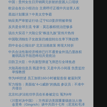
中国：贵州女生日开销两元折射的贫困人口现状
欧议会友台小组访台 主席呼吁正视中共迫害人权
星战计划重演？中美太空争霸
响应美严审签证行动 辽宁610姜庆明被举报
反共是全球主流 专家：莫忘极权统治悲惨多
说出大实话？大陆公安“株连九族”宣传片热传
中国取消独生子女政策仍难扭转出生率下降趋势
四中全会公报出炉 北京治港政策 将现大转折
中共合法性靠经济维持已行不通资金外流凸显政权
脆弱高压手段恐终结共党统治
日防卫大臣：中共新型弹道飞弹恐引全球焦虑
大陆高校信息员 既是学生 又是中共小间谍 负责监控
举报教授
华为HR控述 员工加班160小时被疑造假 被逼到哭
军力报告：美面临“4+1威胁”的挑战 参议员：不准中
共侵台
北京81岁法轮功学员在长春被定位 冤判4年
《川普对决中国》：方伟采访美国重量级政治人物
金里奇（Gingrich）谈中共四十七年（尼克松毛泽