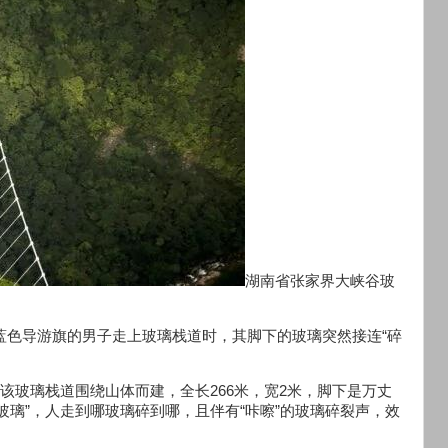
湖南省张家界大峡谷玻
持蓝色导游旗的男子走上玻璃栈道时，其脚下的玻璃突然接连“碎
该玻璃栈道围绕山体而建，全长266米，宽2米，脚下是万丈
玻璃”，人走到哪玻璃碎到哪，且伴有“咔嚓”的玻璃碎裂声，效