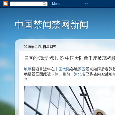
中国禁闻禁网新闻
2019年11月1日星期五
景区的“玩笑”很过份 中国大陆数千座玻璃桥频
玻璃
桥项目近年在
中国
大陆
各地
景区
景点如雨后春笋
璃桥景区因此被叫停。目前，
河北
省已将省内32处玻
查。