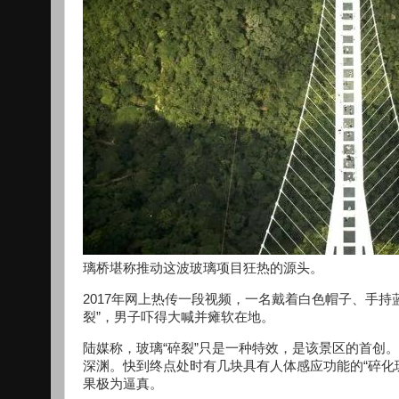
璃桥堪称推动这波玻璃项目狂热的源头。
2017年网上热传一段视频，一名戴着白色帽子、手
裂”，男子吓得大喊并瘫软在地。
陆媒称，玻璃“碎裂”只是一种特效，是该景区的首创。
深渊。快到终点处时有几块具有人体感应功能的“碎化
果极为逼真。