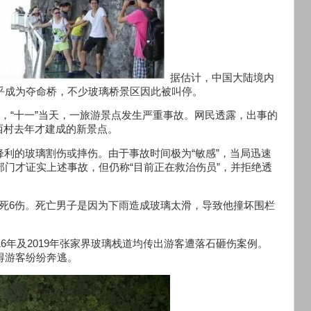
据估计，中国大陆境内
几乎成为夺命桥，不少玻璃桥景区因此被叫停。
村，“十一”当天，一旅游景点发生严重事故。网民透露，出事的
西村去年才建成的新景点。
锋利的玻璃割伤或摔伤。由于事故时间极为“敏感”，当局迅速
部门才证实上述事故，但仍称“目前正在救治伤员”，并拒绝透
死6伤。死亡男子是因为下雨造成玻璃太滑，导致他撞坏围栏
16年及2019年张家界玻璃栈道均传出游客遭落石砸伤案例。
得游客纷纷奔逃。