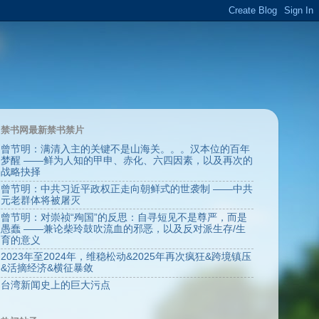
禁书网最新禁书禁片
曾节明：满清入主的关键不是山海关。。。汉本位的百年
梦醒 ——鲜为人知的甲申、赤化、六四因素，以及再次的
战略抉择
曾节明：中共习近平政权正走向朝鲜式的世袭制 ——中共
元老群体将被屠灭
曾节明：对崇祯“殉国”的反思：自寻短见不是尊严，而是
愚蠢 ——兼论柴玲鼓吹流血的邪恶，以及反对派生存/生
育的意义
2023年至2024年，维稳松动&2025年再次疯狂&跨境镇压
&活摘经济&横征暴敛
台湾新闻史上的巨大污点