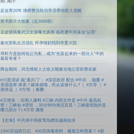
热门帖子
反迫害20年 律师赞法轮功学员带动世人觉醒
禁书禁片大收集（近2000部）
染超级病毒武汉女孩曝光真相 临死遭中共逼迫“认罪”
秦光荣私生活混乱 怀孕情妇找到市委大院
邓朴方是如何化公为私，成为“先富起来的一部分人”中的
最富有者？
两会期间，河北维权人士徐义顺被当地公安软禁在家
#川普演讲 揭“通共门”： #深层政府 配合 #中共 ，颠覆 #
美国选举 体系？媒体崩塌，民众该做什么？｜ #方菲 ｜ #
唐靖远 ｜ #方伟 ｜秦鹏
#王维洛 ：吹哨人爆料 #三峡 内部文件是 #中共 最高机
密！三峡如 #溃坝 ，30分钟内淹没宜昌！三峡最危险的是
哪几部分？| #方菲 播客
【史海】中共将中国夜莺岛赠送越南始末
1000页福西日记、400页病毒密档，藏着怎样黑幕？ #新