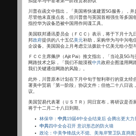
拟提早与中签署第一阶段贸易协议
川普在函文中指出，「美国将快速建置5G服务」，并
尽管他未直接点名，但川普曾与英国首相强生等多国
指控华为设备恐被中国用作间谍工具。
美国联邦通讯委员会（ＦＣＣ）表示，将于下月十九
邦
政府
提供的八十五亿
美元
补助，采购华为与中兴电
企设备。美国国会上月考虑立法拨款十亿美元给小型
ＦＣＣ主席佩伊（Ajit Pai）推文指出，「当论及
网路技术之际，「我们不能漠视
中共
政府企图滥用网
我们关键通信网路的风险」。
此外，川普原本计划在下月中旬于智利举行的亚太经合
署美中贸易「第一阶段」协议文件；但他二十八日说
议。
美国贸易代表署（ＵＳＴＲ）同日宣布，将研议是否
将于十二月二十八日到期。
林保华：
中共
19届4中全会结束后 会腾出更大
中共
四中全会召开 意识形态的防火墙
政论：中美争锋战火不熄、美海岸警卫队直捣黄