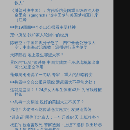
救人”
《川普对决中国》：方伟采访美国重量级政治人物
金里奇（gingrich）谈中国梦与美国梦相互排斥
（江峰...
中共19届四中全会出公报看主要精神
定中所见 我和家人轮回中的经历
陈破空：中国知识分子怒了：四中全会公报假大
空，中南海政治腐败！温州银行应声倒闭
天降陨石 地上发生哪些大事？
景区的“玩笑”很过份 中国大陆数千座玻璃桥频出事
河北32座全停用
蓬佩奥刚刚说了一句话 专家：重大的战略转变…
中共四中全会公报露端倪 泄露四大不寻常之处！
这就是盛世？！24岁女大学生体重43斤 为省钱辣椒
拌饭
中共再一次翻脸 说好的美国大豆不买了？
房地产大佬潘石屹传清仓大甩卖引发舆论震荡
“进京证”困住了北京人：一年只准84天 上班咋办？
杨胜军被迫害致死 警察透漏：上级下指标 派出所凑
够人数 按抓人名额领奖金