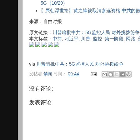
5G（10/29）
〖兲朝浮世绘〗黄之锋被取消参选资格
中共
的
来源：自由时报
原文链接：
川普暗批中共︰5G监控人民 对外挑拨纷争
本文标签：
中共
,
习近平
,
川普
,
监控
,
第一阶段
,
网路
,
via
川普暗批中共︰5G监控人民 对外挑拨纷争
发帖者
禁闻
时间：
09:44
没有评论:
发表评论