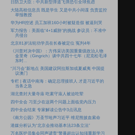
日防卫大臣：中共新型弹道飞弹恐引全球焦虑
大陆高校信息员 既是学生 又是中共小间谍 负责监控
举报教授
华为HR控述 员工加班160小时被疑造假 被逼到哭
军力报告：美面临“4+1威胁”的挑战 参议员：不准中
共侵台
北京81岁法轮功学员在长春被定位 冤判4年
《川普对决中国》：方伟采访美国重量级政治人物
金里奇（Gingrich）谈中共四十七年（尼克松毛泽
东时...
“川习会”新地点 美国建议阿拉斯加或夏威夷 中国提
议澳门
专栏 | 夜话中南海：确定总理接班人 才是习近平的
当务之急
湖北查封大量寺庙 吃素守庙人被迫吃荤
四中全会 习至少在这两个问题上面临党内压力
四中全会结束 专家解读公告中3点讯息
《南方公园》万圣节呛声习近平 维尼熊披血索命
港媒分析认为“北京会推动基本法23条立法”
万名医护员集会同声谴责“警暴超出认知须重新学习