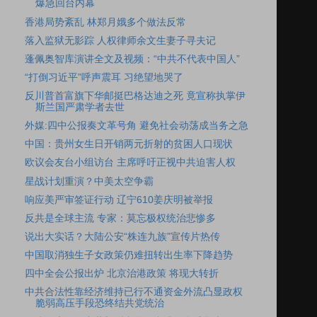
爆急回台内幕
香港局势紊乱 林郑月娥多个做法反常
落入监狱无影踪 人权律师余文生妻子寻夫记
蓬佩奥智库演讲全文及视频：“中共不代表中国人”
“打倒习近平”呼声震耳 习绝望地哭了
反川普首富旗下华邮挺巴格达迪之死 竟宣称执掌伊
斯兰国严肃学者去世
外媒:四中公报奏文革号角 避免社会动荡成当务之急
中国：贵州女生日开销两元折射的贫困人口现状
欧议会友台小组访台 主席呼吁正视中共迫害人权
星战计划重演？中美太空争霸
响应美严审签证行动 辽宁610姜庆明被举报
反共是全球主流 专家：莫忘极权统治悲惨多
说出大实话？大陆公安“株连九族”宣传片热传
中国取消独生子女政策仍难扭转出生率下降趋势
四中全会公报出炉 北京治港政策 将现大转折
中共合法性靠经济维持已行不通资金外流凸显政权
脆弱高压手段恐终结共党统治