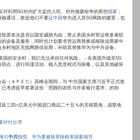
反对利用5G对内扩大监控人民、对外挑拨纷争的那些
国家
；
领袖通话，敦促他们不要让
中国
华为进入其5G网路的建置，也
日投票表决是否以国安威胁为由，禁止美国乡村营运商拿著联
信的设备及服务，同时也计划要求营运商替换或移除这两家中
与乡村地区无线网路供应商，补助其替换华为与中兴设备。
5G与美国的安全时，我们无法承担任何风险」；在美国升级至5G
路弱点，进行间谍活动、植入恶意程式与病毒，以及其他破坏
会（ＡＰＥＣ）高峰会期间，与 中共国家主席习近平正式签
，已考虑提早签署这份「照顾到农民与许多银行需求」的协
展延三四○亿美元中国进口商品二十五％的关税豁免，该豁免
力量对付台湾
海引
中共
惊慌、华为要被斩草除根美国要领导