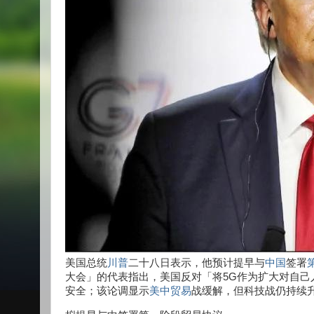
美国总统
川普
二十八日表示，他预计提早与
中国
签署
大会」的代表指出，美国反对「将5G作为扩大对自己
安全；该论调显示
美中贸易
战缓解，但科技战仍持续