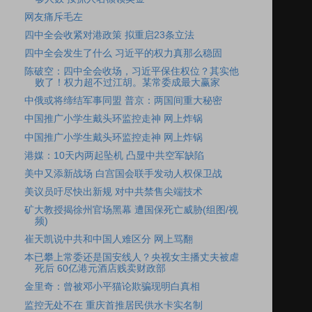
网友痛斥毛左
四中全会收紧对港政策 拟重启23条立法
四中全会发生了什么 习近平的权力真那么稳固
陈破空：四中全会收场，习近平保住权位？其实他
败了！权力超不过江胡。某常委成最大赢家
中俄或将缔结军事同盟 普京：两国间重大秘密
中国推广小学生戴头环监控走神 网上炸锅
中国推广小学生戴头环监控走神 网上炸锅
港媒：10天内两起坠机 凸显中共空军缺陷
美中又添新战场 白宫国会联手发动人权保卫战
美议员吁尽快出新规 对中共禁售尖端技术
矿大教授揭徐州官场黑幕 遭国保死亡威胁(组图/视
频)
崔天凯说中共和中国人难区分 网上骂翻
本已攀上常委还是国安线人？央视女主播丈夫被虐
死后 60亿港元酒店贱卖财政部
金里奇：曾被邓小平猫论欺骗现明白真相
监控无处不在 重庆首推居民供水卡实名制