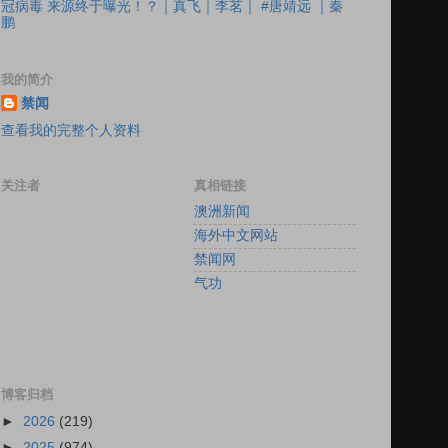
冠病毒 来源终于曝光！？｜真飞｜李茗｜ #唐靖远 ｜秦
鹏
我的简介
禁闻
查看我的完整个人资料
关注者
真相链接
澳洲新闻
海外中文网站
禁闻网
气功
博客归档
►
2026
(219)
►
2025
(974)