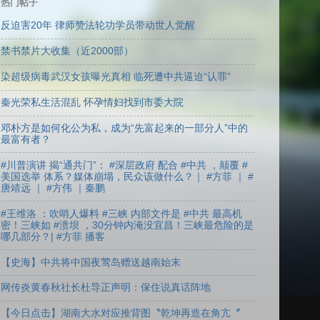
热门帖子
反迫害20年 律师赞法轮功学员带动世人觉醒
禁书禁片大收集（近2000部）
染超级病毒武汉女孩曝光真相 临死遭中共逼迫“认罪”
秦光荣私生活混乱 怀孕情妇找到市委大院
邓朴方是如何化公为私，成为“先富起来的一部分人”中的
最富有者？
#川普演讲 揭“通共门”： #深层政府 配合 #中共 ，颠覆 #
美国选举 体系？媒体崩塌，民众该做什么？｜ #方菲 ｜ #
唐靖远 ｜ #方伟 ｜秦鹏
#王维洛 ：吹哨人爆料 #三峡 内部文件是 #中共 最高机
密！三峡如 #溃坝 ，30分钟内淹没宜昌！三峡最危险的是
哪几部分？| #方菲 播客
【史海】中共将中国夜莺岛赠送越南始末
网传炎黄春秋社长杜导正声明：保住说真话阵地
【今日点击】湖南大水对应推背图〝乾坤再造在角亢〞