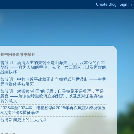
禁书网最新禁书禁片
曾节明：满清入主的关键不是山海关。。。汉本位的百年
梦醒 ——鲜为人知的甲申、赤化、六四因素，以及再次的
战略抉择
曾节明：中共习近平政权正走向朝鲜式的世袭制 ——中共
元老群体将被屠灭
曾节明：对崇祯“殉国”的反思：自寻短见不是尊严，而是
愚蠢 ——兼论柴玲鼓吹流血的邪恶，以及反对派生存/生
育的意义
2023年至2024年，维稳松动&2025年再次疯狂&跨境镇压
&活摘经济&横征暴敛
台湾新闻史上的巨大污点