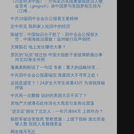
《川普对决中国》：方伟采访美国重量级政治人物
金里奇（gingrich）谈中国梦与美国梦相互排斥
（江峰...
中共19届四中全会出公报看主要精神
定中所见 我和家人轮回中的经历
陈破空：中国知识分子怒了：四中全会公报假大
空，中南海政治腐败！温州银行应声倒闭
天降陨石 地上发生哪些大事？
景区的“玩笑”很过份 中国大陆数千座玻璃桥频出事
河北32座全停用
蓬佩奥刚刚说了一句话 专家：重大的战略转变…
中共四中全会公报露端倪 泄露四大不寻常之处！
这就是盛世？！24岁女大学生体重43斤 为省钱辣椒
拌饭
中共再一次翻脸 说好的美国大豆不买了？
房地产大佬潘石屹传清仓大甩卖引发舆论震荡
“进京证”困住了北京人：一年只准84天 上班咋办？
杨胜军被迫害致死 警察透漏：上级下指标 派出所凑
够人数 按抓人名额领奖金
网友痛斥毛左