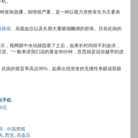
手机。
种发病急骤，病情很严重，是一种以视力突然丧失为主要表
糖尿病
、高脂血症以及长期大量吸烟酗酒的群体。目前此病的
生表示，视网膜中央动脉阻塞了之后，如果长时间得不到血供，
逆。“一般来讲我们说的黄金90分钟，意思就是说你越早的进
此病的致盲率高达95%，如果出现突发的无痛性单眼或双眼
怕
玩手机
0元
明
-
中国禁闻
病
,
西安
,
高血压