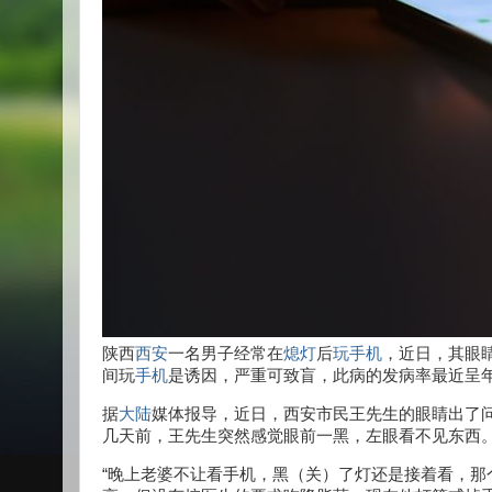
陕西
西安
一名男子经常在
熄灯
后
玩手机
，近日，其眼
间玩
手机
是诱因，严重可致盲，此病的发病率最近呈
据
大陆
媒体报导，近日，西安市民王先生的眼睛出了
几天前，王先生突然感觉眼前一黑，左眼看不见东西
“晚上老婆不让看手机，黑（关）了灯还是接着看，那