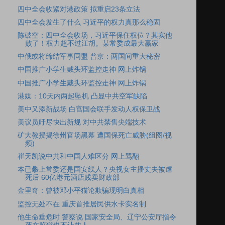
四中全会收紧对港政策 拟重启23条立法
四中全会发生了什么 习近平的权力真那么稳固
陈破空：四中全会收场，习近平保住权位？其实他
败了！权力超不过江胡。某常委成最大赢家
中俄或将缔结军事同盟 普京：两国间重大秘密
中国推广小学生戴头环监控走神 网上炸锅
中国推广小学生戴头环监控走神 网上炸锅
港媒：10天内两起坠机 凸显中共空军缺陷
美中又添新战场 白宫国会联手发动人权保卫战
美议员吁尽快出新规 对中共禁售尖端技术
矿大教授揭徐州官场黑幕 遭国保死亡威胁(组图/视
频)
崔天凯说中共和中国人难区分 网上骂翻
本已攀上常委还是国安线人？央视女主播丈夫被虐
死后 60亿港元酒店贱卖财政部
金里奇：曾被邓小平猫论欺骗现明白真相
监控无处不在 重庆首推居民供水卡实名制
他生命垂危时 警察说 国家安全局、辽宁公安厅指令