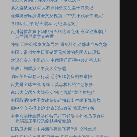
落入监狱无影踪 人权律师余文生妻子寻夫记
蓬佩奥智库演讲全文及视频：“中共不代表中国人”
“打倒习近平”呼声震耳 习绝望地哭了
反川普首富旗下华邮挺巴格达迪之死 竟宣称执掌伊
斯兰国严肃学者去世
外媒:四中公报奏文革号角 避免社会动荡成当务之急
中国：贵州女生日开销两元折射的贫困人口现状
欧议会友台小组访台 主席呼吁正视中共迫害人权
星战计划重演？中美太空争霸
响应美严审签证行动 辽宁610姜庆明被举报
反共是全球主流 专家：莫忘极权统治悲惨多
说出大实话？大陆公安“株连九族”宣传片热传
中国取消独生子女政策仍难扭转出生率下降趋势
四中全会公报出炉 北京治港政策 将现大转折
中共合法性靠经济维持已行不通资金外流凸显政权
脆弱高压手段恐终结共党统治
日防卫大臣：中共新型弹道飞弹恐引全球焦虑