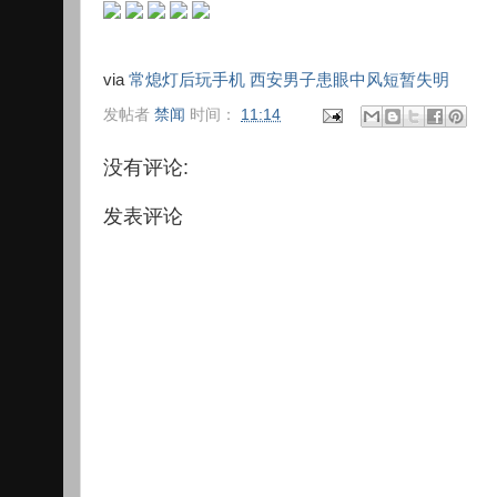
via
常熄灯后玩手机 西安男子患眼中风短暂失明
发帖者
禁闻
时间：
11:14
没有评论:
发表评论