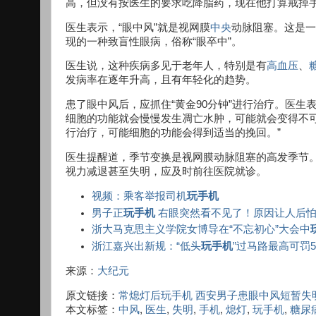
高，但没有按医生的要求吃降脂药，现在他打算戒掉
医生表示，“眼中风”就是视网膜
中央
动脉阻塞。这是一
现的一种致盲性眼病，俗称“眼卒中”。
医生说，这种疾病多见于老年人，特别是有
高血压
、
发病率在逐年升高，且有年轻化的趋势。
患了眼中风后，应抓住“黄金90分钟”进行治疗。医
细胞的功能就会慢慢发生凋亡水肿，可能就会变得不可
行治疗，可能细胞的功能会得到适当的挽回。”
医生提醒道，季节变换是视网膜动脉阻塞的高发季节。
视力减退甚至失明，应及时前往医院就诊。
视频：乘客举报司机
玩手机
男子正
玩手机
右眼突然看不见了！原因让人后
浙大马克思主义学院女博导在“不忘初心”大会中
浙江嘉兴出新规：“低头
玩手机
”过马路最高可罚5
来源：
大纪元
原文链接：
常熄灯后玩手机 西安男子患眼中风短暂失
本文标签：
中风
,
医生
,
失明
,
手机
,
熄灯
,
玩手机
,
糖尿