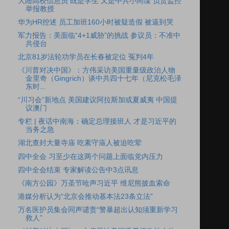
大陆高校信息员 既是学生 又是中共小间谍 负责监控
举报教授
华为HR控述 员工加班160小时被疑造假 被逼到哭
军力报告：美面临“4+1威胁”的挑战 参议员：不准中
共侵台
北京81岁法轮功学员在长春被定位 冤判4年
《川普对决中国》：方伟采访美国重量级政治人物
金里奇（Gingrich）谈中共四十七年（尼克松毛泽
东时...
“川习会”新地点 美国建议阿拉斯加或夏威夷 中国提
议澳门
专栏 | 夜话中南海：确定总理接班人 才是习近平的
当务之急
湖北查封大量寺庙 吃素守庙人被迫吃荤
四中全会 习至少在这两个问题上面临党内压力
四中全会结束 专家解读公告中3点讯息
《南方公园》万圣节呛声习近平 维尼熊披血索命
港媒分析认为“北京会推动基本法23条立法”
万名医护员集会同声谴责“警暴超出认知须重新学习
救人”