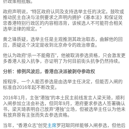
针政策相抵触。
政府声明说，“特区政府认同及支持选举主任的决定。鼓吹或
推动民主自决与法例要求之声明内拥护《基本法》和保证效
忠香港特别行政区的内容相违背，该候选人不可能符合相关
选举法律的规定。”
黄之锋质疑，选举主任是主观推测其政治取态，曲解他的回
应，质疑这个决定是收到北京命令的政治审查。
他认为政府“杀一不能儆百”，他被取消参选资格，只会激发更
多香港人投入抗争，亦证明了为何目前街头抗争仍然持续。
分析：修例风波后，香港自决派被剥夺参政权
按程序，一个人能否参选是由选举主任决定，但能否入闸的
标准自2016年起不断改变。
2016年1月，主张“港独”的本土民主前线发言人梁天琦，顺利
入闸参加立法会补选，但同年9月，港府要求参选人签署确认
书，梁天琦表明自己放弃“港独”立场，但被选举主任认为他未
有放弃原有主张而失去参选资格。
当年，“香港众志”创党
主席
罗冠聪同样能够入闸参选，但他后