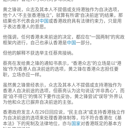
黄之锋说，众志及其本人不提倡或支持港独作为自决选项，
他个人“不主张香港独立”，就算有所谓“自决前途”的结果，那
结果也不代表会对
中国
或香港政府具有法律约束力，只是用
于表达香港人的意愿。
他强调，任何香港未来前途的决定，都应在“一国两制”的宪政
框架内进行，自己也承认香港是
中国
一部分。
但他的解释不获选举主任蔡亮接纳。
蔡亮在发给黄之锋的通知书表示，“香港众志”的立场是以“港
独”作为香港人自决前途的选项，黄之锋在香港众志担任要
职，立场亦应一样。
虽然黄之锋曾经表示，众志及其本人不提倡或支持港独作为
香港人自决前途的选项，但蔡亮认为这句说话“并非真心”，而
是“迫不得已”的情况下要作出妥协，黄之锋尝试“误导”外界认
为他和众志已摒弃自决前途的主张。
香港政府发言人在29日回应说，“民主自决”或支持香港独立作
为自决前途的选项来处理香港体制等，均不符合香港在《基
本法》下的宪制及法律地位，亦与
国家
对香港既定的基本方