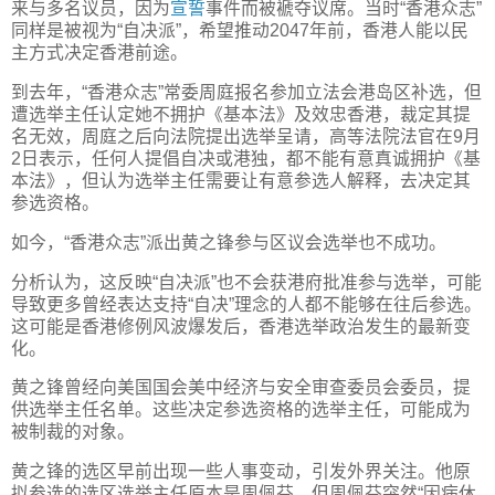
来与多名议员，因为
宣誓
事件而被褫夺议席。当时“香港众志”
同样是被视为“自决派”，希望推动2047年前，香港人能以民
主方式决定香港前途。
到去年，“香港众志”常委周庭报名参加立法会港岛区补选，但
遭选举主任认定她不拥护《基本法》及效忠香港，裁定其提
名无效，周庭之后向法院提出选举呈请，高等法院法官在9月
2日表示，任何人提倡自决或港独，都不能有意真诚拥护《基
本法》，但认为选举主任需要让有意参选人解释，去决定其
参选资格。
如今，“香港众志”派出黄之锋参与区议会选举也不成功。
分析认为，这反映“自决派”也不会获港府批准参与选举，可能
导致更多曾经表达支持“自决”理念的人都不能够在往后参选。
这可能是香港修例风波爆发后，香港选举政治发生的最新变
化。
黄之锋曾经向美国国会美中经济与安全审查委员会委员，提
供选举主任名单。这些决定参选资格的选举主任，可能成为
被制裁的对象。
黄之锋的选区早前出现一些人事变动，引发外界关注。他原
拟参选的选区选举主任原本是周佩芬，但周佩芬突然“因病休