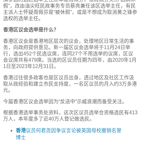
假”，改由油尖旺民政事务专员蔡亮兼任该区选举主任，有民
主派人士怀疑周佩芬是“被休假”，或是不想成为取消黄之锋参
选权的选举主任。
香港区议会选举是什么？
香港区议会是香港地区层次的议会，处理地区日常生活的事
务，向政府提供意见。新一届区议会选举将于11月24日举
行，选出452个民选议席，连同27个不用选举的议席，区议
会议席共有479席。当选的区议员任期为四年，由2020年1月
1日至2023年12月31日。
香港过往很多政客也是区议员出身，透过地区及社区工作汲
取从政经验和建立市民支持度，一名区议员的月入约3万多港
元。
今届香港区议会选举因为“反送中”示威浪潮而备受关注。
根据香港选举事务处资料，这次区议员选举合资格选民有413
万人，本年度多了近40万人登记做选民。
香港
议员何君尧因争议言论被英国母校撤销名誉
博士