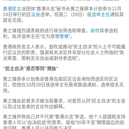
香港
民主
派团体“香港众志”秘书长黄之锋原本计划参与11月
24日举行的区
议会
选举，但周二（29日）获
选举主任
通知其
提名无效。
黄之锋强烈谴责政府进行政治筛选和审查，
剥夺
其参选权
利，批评选举主任“沦为思想
警察
”。
香港政府发言人表示，鼓吹或推动“民主自决”的人士不可能履
行区议员的职责，强调有关决定并非部分社会人士所指的“政
治审查、限制言论自由或剥夺参选权”。
“民主自决”是否等同“港独”
黄之锋原本计划角逐香港岛南区区议会海怡西选区的区议
员，但他在10月29日获选举主任蔡亮致函通知，选举提名无
效。
黄之锋此前曾多次被当局要求，对是否认同“民主自决”的主张
以及过往发表的言论作出解释。
黄之锋声称自己并不代表“香港众志”参选，他个人提倡和支持
香港人可以“自决前途”的意思，是指“50年不变”期限届后的前
途问题，香港人可以共同参与决定。