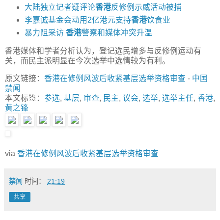
大陆独立记者疑评论
香港
反修例示威活动被捕
李嘉诚基金会动用2亿港元支持
香港
饮食业
暴力阻采访
香港
警察和媒体冲突升温
香港媒体和学者分析认为，登记选民增多与反修例运动有
关，而民主派明显在今次选举中选情较为有利。
原文链接：
香港在修例风波后收紧基层选举资格审查
-
中国
禁闻
本文标签：
参选
,
基层
,
审查
,
民主
,
议会
,
选举
,
选举主任
,
香港
,
黄之锋
via
香港在修例风波后收紧基层选举资格审查
禁闻
时间：
21:19
共享