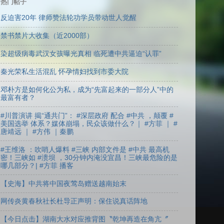
热门帖子
反迫害20年 律师赞法轮功学员带动世人觉醒
禁书禁片大收集（近2000部）
染超级病毒武汉女孩曝光真相 临死遭中共逼迫“认罪”
秦光荣私生活混乱 怀孕情妇找到市委大院
邓朴方是如何化公为私，成为“先富起来的一部分人”中的
最富有者？
#川普演讲 揭“通共门”： #深层政府 配合 #中共 ，颠覆 #
美国选举 体系？媒体崩塌，民众该做什么？｜ #方菲 ｜ #
唐靖远 ｜ #方伟 ｜秦鹏
#王维洛 ：吹哨人爆料 #三峡 内部文件是 #中共 最高机
密！三峡如 #溃坝 ，30分钟内淹没宜昌！三峡最危险的是
哪几部分？| #方菲 播客
【史海】中共将中国夜莺岛赠送越南始末
网传炎黄春秋社长杜导正声明：保住说真话阵地
【今日点击】湖南大水对应推背图〝乾坤再造在角亢〞