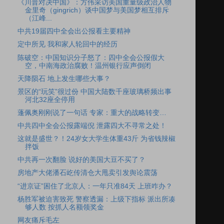
《川普对决中国》：方伟采访美国重量级政治人物
金里奇（gingrich）谈中国梦与美国梦相互排斥
（江峰...
中共19届四中全会出公报看主要精神
定中所见 我和家人轮回中的经历
陈破空：中国知识分子怒了：四中全会公报假大
空，中南海政治腐败！温州银行应声倒闭
天降陨石 地上发生哪些大事？
景区的“玩笑”很过份 中国大陆数千座玻璃桥频出事
河北32座全停用
蓬佩奥刚刚说了一句话 专家：重大的战略转变…
中共四中全会公报露端倪 泄露四大不寻常之处！
这就是盛世？！24岁女大学生体重43斤 为省钱辣椒
拌饭
中共再一次翻脸 说好的美国大豆不买了？
房地产大佬潘石屹传清仓大甩卖引发舆论震荡
“进京证”困住了北京人：一年只准84天 上班咋办？
杨胜军被迫害致死 警察透漏：上级下指标 派出所凑
够人数 按抓人名额领奖金
网友痛斥毛左