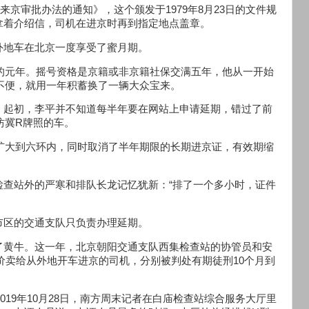
来京审批办法的通知》，这个颁发于1979年8月23日的文件规
拿着介绍信，司机在进京时再到指定地点盖章。
外地车在北京一度享受了蜜月期。
号的元年。摇号资格是京籍或非京籍社保交满五年，他从一开始
勤不便，就用一年积蓄换了一辆大众宝来。
10。起初，李平并不知道每半年要在网站上申请延期，错过了前
坊冀R牌照的车。
内扩大到六环内，同时取消了半年期限的长期进京证，有效期缩
检查站外的严寒和排队长龙记忆犹新：“排了一个多小时，证件
市区的交通支队只负责办理延期。
了黄牛。这一年，北京朝阳交通支队西集检查站的协管员和安
加价卖给从外地开车进京的司机，分别被判处有期徒刑10个月到
019年10月28日，南方周末记者在白庙检查站综合服务大厅里