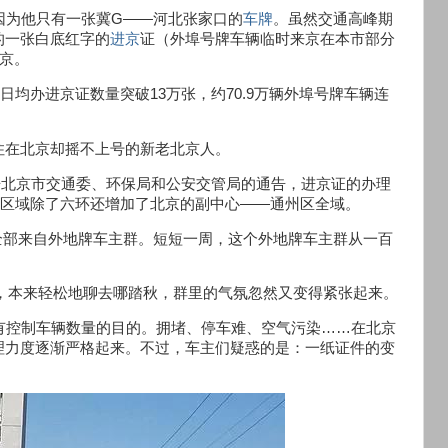
因为他只有一张冀G——河北张家口的
车牌
。虽然交通高峰期
的一张白底红字的
进京
证（外埠号牌车辆临时来京在本市部分
北京。
日均办进京证数量突破13万张，约70.9万辆外埠号牌车辆连
住在北京却摇不上号的新老北京人。
根据北京市交通委、环保局和公安交管局的通告，进京证的办理
限行区域除了六环还增加了北京的副中心——通州区全域。
信息全部来自外地牌车主群。短短一周，这个外地牌车主群从一百
，本来轻松地聊去哪踏秋，群里的气氛忽然又变得紧张起来。
有控制车辆数量的目的。拥堵、停车难、空气污染……在北京
理力度逐渐严格起来。不过，车主们疑惑的是：一纸证件的变