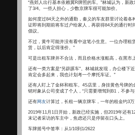
“燕郊人出行基本依赖冀R牌照的车。”林城认为，新
了3/4。一些人担心，少数京牌车很可能加价。
如何度过84天之外的通勤，秦义的车友群里讨论着各
证即将到期前将车过户给家人，再获得84天的通行时间
倡议。
不过，黄牛可能并没有看中这笔小生意。一位办理租
赁，以后肯定得涨价。”
可是出租车牌并不合法，而且价格水涨船高，在黑市上
还有一类方案是“另辟蹊车”。林城就发现，办公楼下近
肯定会多起来，我也计划考一个摩托车证。”
还有人盯上了金杯和租车。4S店里，身挂黄色号牌的
销对象从公司变成了个人，“只需要增驾到B1，不参与
还有
网友
计算过，长租一辆京牌车，一年的租金约3万
2019年11月1日开始，新政已经实施，但2019年还
末记者采访的车主中，焦虑还只是停留在口头上。
车牌摇号中签率：从1/10到1/2622