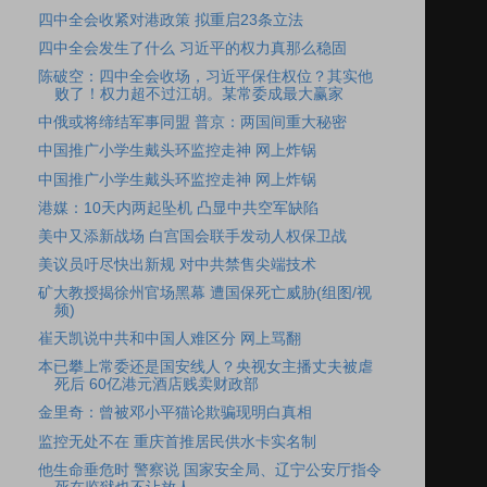
四中全会收紧对港政策 拟重启23条立法
四中全会发生了什么 习近平的权力真那么稳固
陈破空：四中全会收场，习近平保住权位？其实他
败了！权力超不过江胡。某常委成最大赢家
中俄或将缔结军事同盟 普京：两国间重大秘密
中国推广小学生戴头环监控走神 网上炸锅
中国推广小学生戴头环监控走神 网上炸锅
港媒：10天内两起坠机 凸显中共空军缺陷
美中又添新战场 白宫国会联手发动人权保卫战
美议员吁尽快出新规 对中共禁售尖端技术
矿大教授揭徐州官场黑幕 遭国保死亡威胁(组图/视
频)
崔天凯说中共和中国人难区分 网上骂翻
本已攀上常委还是国安线人？央视女主播丈夫被虐
死后 60亿港元酒店贱卖财政部
金里奇：曾被邓小平猫论欺骗现明白真相
监控无处不在 重庆首推居民供水卡实名制
他生命垂危时 警察说 国家安全局、辽宁公安厅指令