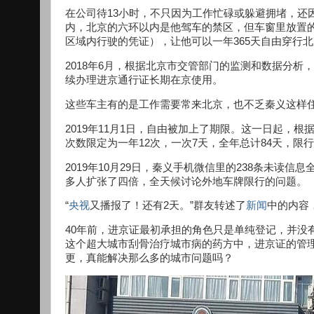
在公司待13小时，不只因为工作忙碌或躲避拥堵，还
内，北京的六环以内是他驾车的禁区，但车窗里放置
区域内行驶的凭证），让他可以一年365天自由穿行
2018年6月，根据北京市交管部门的监测和数据分析，
续办理进京通行证长期在京使用。
这些车主有的是工作需要常来北京，也不乏秦义这样
2019年11月1日，自由被加上了期限。这一日起，
次数限定为一年12次，一次7天，全年总计84天，
2019年10月29日，秦义手机微信里的238条未读
多人扩张了四倍，全天候讨论外地车牌限行的问题。
“
央视
又播报了！还有2天。”群友转述了
新闻
中的内容
40年前，进京证最初承担的角色只是单纯登记，并没
这个超大城市刮骨治疗城市病的药方中，进京证的管
更，真能解决那么多的城市问题吗？