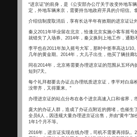
“进京证”的前身，是《公安部办公厅关于改变外地车辆
定，外地车辆来京，需要持当地政府开具的介绍信。
介绍信制度取消后，享有长达半年有效期的进京证让
秦义2011年毕业留在北京，恰逢北京实施小客车摇
就错失了入场券。2014年，秦义换到上地工作，通
李平也在2011年加入摇号大军，那时中签率高达1/
几年的黄金期。2014年，大儿子出生，他买了辆挂廊
同在2014年，北京将需要办理进京证的范围从五环
短到7天。
每个礼拜都要去办证点办理纸质进京证，李平对白庙
没带齐，又得重来。”
办理进京证的站点分布在各个进京高速入口和省界，
庞大的办证人群，造成了办证点附近的拥堵，也催生
全员6人，因违规大量办理进京证出售，并由“黄牛”
1年1个月不等。
2016年，进京证实现在线办理，司机不需要再排队。2