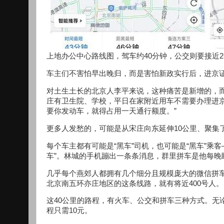
上地办公中心路线图，驾车约40分钟，公交则要接近
车主们不害怕早出晚归，而是害怕新政实行后，进京
对土生土长的北京人李平来说，这种痛苦是新增的，而
庄有卫生院、学校，平日在家附近用车不需要办理进
要你发动车，就得占用一天通行额度。”
更多人发愁的，可能是从宋庄向东延伸10公里、聚集了
每个车主都有可能是“黑车”司机，也可能是“黑车”乘客—
车”。林城的手机蹦出一条条消息，群里拼车是他每晚
几乎每个燕郊人都拥有几个细分且规模庞大的微信拼
北京南五环亦庄地区的这条线路，就有将近400号人。
这40公里的路程，有火车、公交和拼车三种方式。无
程只需10元。