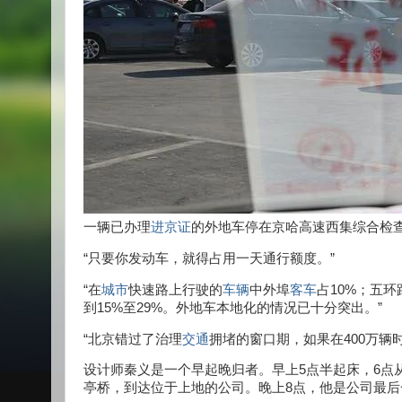
一辆已办理
进京证
的外地车停在京哈高速西集综合检
“只要你发动车，就得占用一天通行额度。”
“在
城市
快速路上行驶的
车辆
中外埠
客车
占10%；五
到15%至29%。外地车本地化的情况已十分突出。”
“北京错过了治理
交通
拥堵的窗口期，如果在400万辆
设计师秦义是一个早起晚归者。早上5点半起床，6点
亭桥，到达位于上地的公司。晚上8点，他是公司最