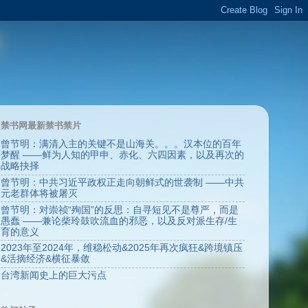
禁书网最新禁书禁片
曾节明：满清入主的关键不是山海关。。。汉本位的百年
梦醒 ——鲜为人知的甲申、赤化、六四因素，以及再次的
战略抉择
曾节明：中共习近平政权正走向朝鲜式的世袭制 ——中共
元老群体将被屠灭
曾节明：对崇祯“殉国”的反思：自寻短见不是尊严，而是
愚蠢 ——兼论柴玲鼓吹流血的邪恶，以及反对派生存/生
育的意义
2023年至2024年，维稳松动&2025年再次疯狂&跨境镇压
&活摘经济&横征暴敛
台湾新闻史上的巨大污点