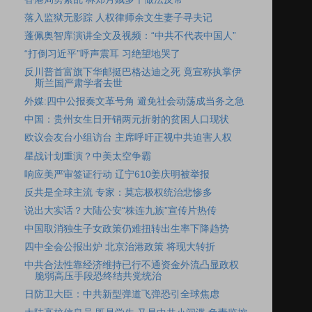
落入监狱无影踪 人权律师余文生妻子寻夫记
蓬佩奥智库演讲全文及视频：“中共不代表中国人”
“打倒习近平”呼声震耳 习绝望地哭了
反川普首富旗下华邮挺巴格达迪之死 竟宣称执掌伊
斯兰国严肃学者去世
外媒:四中公报奏文革号角 避免社会动荡成当务之急
中国：贵州女生日开销两元折射的贫困人口现状
欧议会友台小组访台 主席呼吁正视中共迫害人权
星战计划重演？中美太空争霸
响应美严审签证行动 辽宁610姜庆明被举报
反共是全球主流 专家：莫忘极权统治悲惨多
说出大实话？大陆公安“株连九族”宣传片热传
中国取消独生子女政策仍难扭转出生率下降趋势
四中全会公报出炉 北京治港政策 将现大转折
中共合法性靠经济维持已行不通资金外流凸显政权
脆弱高压手段恐终结共党统治
日防卫大臣：中共新型弹道飞弹恐引全球焦虑