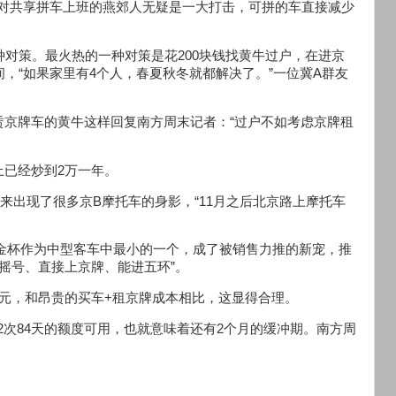
政对共享拼车上班的燕郊人无疑是一大打击，可拼的车直接减少
种对策。最火热的一种对策是花200块钱找黄牛过户，在进京
，“如果家里有4个人，春夏秋冬就都解决了。”一位冀A群友
赁京牌车的黄牛这样回复南方周末记者：“过户不如考虑京牌租
已经炒到2万一年。
来出现了很多京B摩托车的身影，“11月之后北京路上摩托车
金杯作为中型客车中最小的一个，成了被销售力推的新宠，推
摇号、直接上京牌、能进五环”。
元，和昂贵的买车+租京牌成本相比，这显得合理。
有12次84天的额度可用，也就意味着还有2个月的缓冲期。南方周