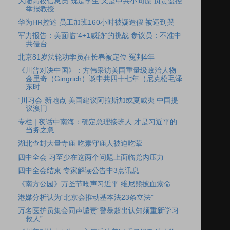
大陆高校信息员 既是学生 又是中共小间谍 负责监控
举报教授
华为HR控述 员工加班160小时被疑造假 被逼到哭
军力报告：美面临“4+1威胁”的挑战 参议员：不准中
共侵台
北京81岁法轮功学员在长春被定位 冤判4年
《川普对决中国》：方伟采访美国重量级政治人物
金里奇（Gingrich）谈中共四十七年（尼克松毛泽
东时...
“川习会”新地点 美国建议阿拉斯加或夏威夷 中国提
议澳门
专栏 | 夜话中南海：确定总理接班人 才是习近平的
当务之急
湖北查封大量寺庙 吃素守庙人被迫吃荤
四中全会 习至少在这两个问题上面临党内压力
四中全会结束 专家解读公告中3点讯息
《南方公园》万圣节呛声习近平 维尼熊披血索命
港媒分析认为“北京会推动基本法23条立法”
万名医护员集会同声谴责“警暴超出认知须重新学习
救人”