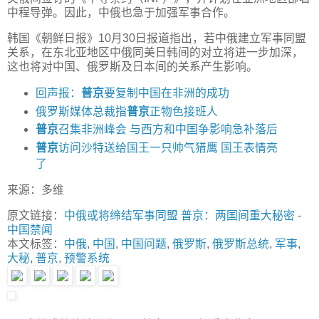
中程导弹。因此，中俄也急于加强军事合作。
韩国《朝鲜日报》10月30日报道指出，若中俄建立军事同盟
关系，在东北亚地区中俄同美日韩间的对立将进一步加深，
这也将对中国、俄罗斯及日本间的关系产生影响。
回声报：
普京
要复制中国在非洲的成功
俄罗斯媒体总裁指
普京
正物色接班人
普京
召集非洲峰会 与西方和中国争影响急补落后
普京
访问沙特送给国王一只帅气猎鹰 国王表情亮
了
来源：多维
原文链接：
中俄或将缔结军事同盟 普京：两国间重大秘密
-
中国禁闻
本文标签：
中俄
,
中国
,
中国问题
,
俄罗斯
,
俄罗斯总统
,
军事
,
大秘
,
普京
,
预警系统