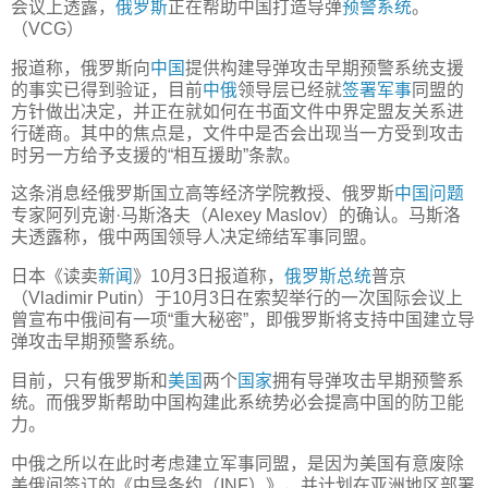
会议上透露，
俄罗斯
正在帮助中国打造导弹
预警系统
。
（VCG）
报道称，俄罗斯向
中国
提供构建导弹攻击早期预警系统支援
的事实已得到验证，目前
中俄
领导层已经就
签署
军事
同盟的
方针做出决定，并正在就如何在书面文件中界定盟友关系进
行磋商。其中的焦点是，文件中是否会出现当一方受到攻击
时另一方给予支援的“相互援助”条款。
这条消息经俄罗斯国立高等经济学院教授、俄罗斯
中国问题
专家阿列克谢·马斯洛夫（Alexey Maslov）的确认。马斯洛
夫透露称，俄中两国领导人决定缔结军事同盟。
日本《读卖
新闻
》10月3日报道称，
俄罗斯总统
普京
（Vladimir Putin）于10月3日在索契举行的一次国际会议上
曾宣布中俄间有一项“重大秘密”，即俄罗斯将支持中国建立导
弹攻击早期预警系统。
目前，只有俄罗斯和
美国
两个
国家
拥有导弹攻击早期预警系
统。而俄罗斯帮助中国构建此系统势必会提高中国的防卫能
力。
中俄之所以在此时考虑建立军事同盟，是因为美国有意废除
美俄间签订的《中导条约（INF）》，并计划在亚洲地区部署