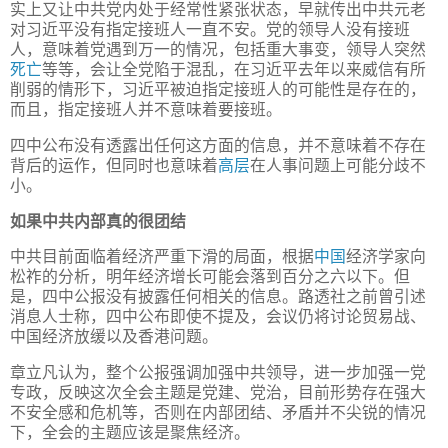
实上又让中共党内处于经常性紧张状态，早就传出中共元老
对习近平没有指定接班人一直不安。党的领导人没有接班
人，意味着党遇到万一的情况，包括重大事变，领导人突然
死亡
等等，会让全党陷于混乱，在习近平去年以来威信有所
削弱的情形下，习近平被迫指定接班人的可能性是存在的，
而且，指定接班人并不意味着要接班。
四中公布没有透露出任何这方面的信息，并不意味着不存在
背后的运作，但同时也意味着
高层
在人事问题上可能分歧不
小。
如果中共内部真的很团结
中共目前面临着经济严重下滑的局面，根据
中国
经济学家向
松祚的分析，明年经济增长可能会落到百分之六以下。但
是，四中公报没有披露任何相关的信息。路透社之前曾引述
消息人士称，四中公布即使不提及，会议仍将讨论贸易战、
中国经济放缓以及香港问题。
章立凡认为，整个公报强调加强中共领导，进一步加强一党
专政，反映这次全会主题是党建、党治，目前形势存在强大
不安全感和危机等，否则在内部团结、矛盾并不尖锐的情况
下，全会的主题应该是聚焦经济。