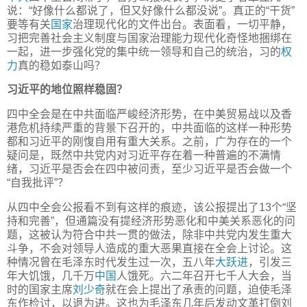
说：“好像什么都说了，但又好像什么都没说”。真正的“干货”
要等有关
国家
治理现代化的文件出台。表面看，一切平静，
习把完善社会主义制度与国家治理能力现代化奇怪地捆绑在
一起，进一步强化党的集中统一领导和自己的统治，习的
权
力
真的稳如泰山吗？
习近平的地位照样稳固？
四中全会是在中共面临严峻经济形势，在中美贸易战以及香
港危机持续严重的背景下召开的，中共面临的这样一种形势
都和习近平的刚愎自用有重大关系。之前，广为存在的一个
疑问是，既然中共党内对习近平存在着一种普遍的不满情
绪，习近平是否会在四中被问责，至少习近平是否会做一个
“自我批评”？
从四中全会公报看不到有这样的痕迹，该公报提出了13个“坚
持和完善”，但通篇没有提经济形势恶化和中美关系恶化的问
题，这被认为符合中共一贯的做法，除非中共党内发生重大
斗争，不会对领导人造成的重大恶果直接在全会上讨论。这
种情况曾在毛泽东时代发生过一次，五八年
大跃进
，引发三
年大饥饿，几千万
中国
人饿死。六二年召开七千人大会，当
时的国家主席
刘少奇
就在会上提出了承责的问题，迫使毛泽
东作检讨，以退为进。这也为毛泽东几年后发动文革打倒刘