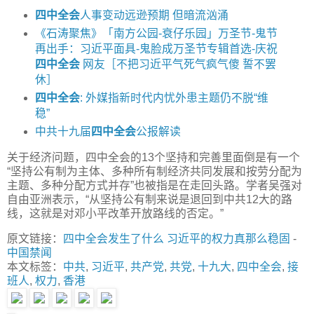
四中全会
人事变动远逊预期 但暗流汹涌
《石涛聚焦》「南方公园-衰仔乐园」万圣节-鬼节
再出手：习近平面具-鬼脸成万圣节专辑首选-庆祝
四中全会
网友［不把习近平气死气疯气傻 誓不罢
休］
四中全会
: 外媒指新时代内忧外患主题仍不脱“维
稳”
中共十九届
四中全会
公报解读
关于经济问题，四中全会的13个坚持和完善里面倒是有一个
“坚持公有制为主体、多种所有制经济共同发展和按劳分配为
主题、多种分配方式并存”也被指是在走回头路。学者吴强对
自由亚洲表示，“从坚持公有制来说是退回到中共12大的路
线，这就是对邓小平改革开放路线的否定。”
原文链接：
四中全会发生了什么 习近平的权力真那么稳固
-
中国禁闻
本文标签：
中共
,
习近平
,
共产党
,
共党
,
十九大
,
四中全会
,
接
班人
,
权力
,
香港