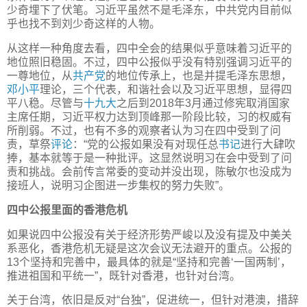
少奇埋下了伏笔。习近平虽然不是毛泽东，中共党内目前似
乎也找不到刘少奇这样的人物。
从这样一种角度去看，四中全会的结果似乎意味着习近平的
地位照旧稳固。不过，四中公报似乎没有特别强调习近平的
一尊地位，从
共产党
的地位传承上，也是并提毛泽东思想，
邓小平
理论，三个代表，和谐社会以及习近平思想，显得四
平八稳。尽管与
十九大
之后到2018年3月通过修宪取消国家
主席任期，习近平权力达到顶峰那一阶段比较，习的权威有
所削弱。不过，也有不多的观察者认为习在四中受到了问
责，草祭
评论
：“党的公报如果没有对现任总
书记
进行大肆吹
捧，基本就等于是一种批评。这显然说明习在会中受到了问
责和挑战。会前传言常委的变动并没出现，陈敏尔也没成为
接班人，说明习企图进一步集权的努力失败”。
四中公报里面的香港危机
如果说四中公报没有关于经济形势严峻以及没有提及中美关
系恶化，香港危机无疑是这次会议无法避开的重点。公报的
13个坚持和完善中，最具体的就是“坚持和完善‘一国两制’，
推进祖国和平统一”，既针对香港，也针对台湾。
关于台湾，依旧是反对“台独”，促进统一，但针对港澳，措辞