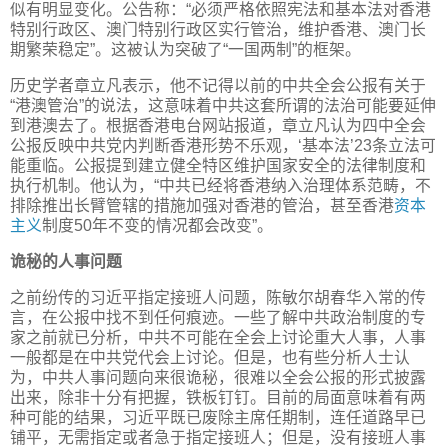
似有明显变化。公告称：“必须严格依照宪法和基本法对香港
特别行政区、澳门特别行政区实行管治，维护香港、澳门长
期繁荣稳定”。这被认为突破了“一国两制”的框架。
历史学者章立凡表示，他不记得以前的中共全会公报有关于
“港澳管治”的说法，这意味着中共这套所谓的法治可能要延伸
到港澳去了。根据香港电台网站报道，章立凡认为四中全会
公报反映中共党内判断香港形势不乐观，‘基本法’23条立法可
能重临。公报提到建立健全特区维护国家安全的法律制度和
执行机制。他认为，“中共已经将香港纳入治理体系范畴，不
排除推出长臂管辖的措施加强对香港的管治，甚至香港
资本
主义
制度50年不变的情况都会改变”。
诡秘的人事问题
之前纷传的习近平指定接班人问题，陈敏尔胡春华入常的传
言，在公报中找不到任何痕迹。一些了解中共政治制度的专
家之前就已分析，中共不可能在全会上讨论重大人事，人事
一般都是在中共党代会上讨论。但是，也有些分析人士认
为，中共人事问题向来很诡秘，很难以全会公报的形式披露
出来，除非十分有把握，铁板钉钉。目前的局面意味着有两
种可能的结果，习近平既已废除主席任期制，连任道路早已
铺平，无需指定或者急于指定接班人；但是，没有接班人事