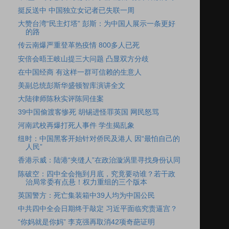
挺反送中 中国独立女记者已失联一周
大赞台湾“民主灯塔” 彭斯：为中国人展示一条更好
的路
传云南爆严重登革热疫情 800多人已死
安倍会晤王岐山提三大问题 凸显双方分歧
在中国经商 有这样一群可信赖的生意人
美副总统彭斯华盛顿智库演讲全文
大陆律师陈秋实评陈同佳案
39中国偷渡客惨死 胡锡进怪罪英国 网民怒骂
河南武校再爆打死人事件 学生揭乱象
纽时：中国黑客开始针对侨民及港人 因“最怕自己的
人民”
香港示威：陆港“夹缝人”在政治漩涡里寻找身份认同
陈破空：四中全会拖到月底，究竟要动谁？若干政
治局常委有点悬！权力重组的三个版本
英国警方：死亡集装箱中39人均为中国公民
中共四中全会日期终于敲定 习近平面临究责逼宫？
“你妈就是你妈” 李克强再取消42项奇葩证明