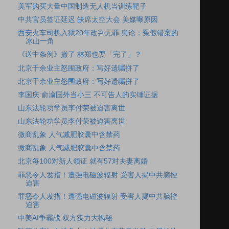
美军购买大量中国制造无人机当训练靶子
中共官员签证延迟 缺席太空大会 美媒曝原因
西安火车司机入狱20年改判无罪 舆论：冤假错案的
冰山一角
《送中条例》撤了 林郑也要「完了」？
北京千余业主怒围政府：写好遗嘱拼了
北京千余业主怒围政府：写好遗嘱拼了
李国庆:俞渝国外当小三 不可告人的实锤证据
山东法轮功学员李付荣被迫害离世
山东法轮功学员李付荣被迫害离世
微商乱象 人气减肥胶囊中含禁药
微商乱象 人气减肥胶囊中含禁药
北京每100对新人领证 就有57对夫妻离婚
罪恶令人发指！遭强电磁波辐射 受害人揭中共脑控
迫害
罪恶令人发指！遭强电磁波辐射 受害人揭中共脑控
迫害
中美AI争霸战 双方实力大揭秘