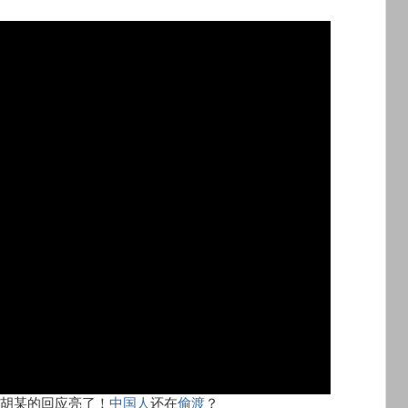
胡某的回应亮了！
中国人
还在
偷渡
？