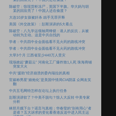
陈破空：惊现货柜冻尸，英国下半旗。华大妈与胡
某的回应亮了！中国人还在偷渡？
大连10岁女孩被奸杀 凶手无罪开释
美国《外交政策》：彭斯演讲的5大看点
陈破空：八九学运领袖周锋锁：港人的反抗，从被
动转为主动。这是中共自找的
学者：中共四中全会面临看不见火药的路线冲突
学者：中共四中全会面临看不见火药的路线冲突
大旱3个月 江西省至少440万人受灾
现场掀起“蘑菇云” 河南化工厂爆炸致1人死 珠海商铺
突发大火
中共“援助”经济崩溃的委内瑞拉的真相
官媒称男星“娘炮化”是美国中情局CIA阴谋 众网友笑
翻
中共五毛网特怎样在论坛上执行任务
彭斯演讲软了？中美不脱勾？惊人大反转 中美专家
分析
林郑月娥下台？谣言与真相；华春莹的“别有用心”者
是谁？五大诉求的变化看香港反送中进入民主运