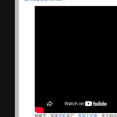
陈破空：惊现
货柜
冻尸，
英国
下半旗
。华大妈与