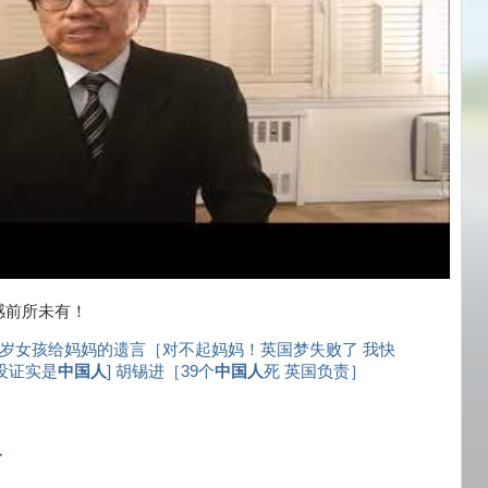
感前所未有！
6岁女孩给妈妈的遗言［对不起妈妈！英国梦失败了 我快
没证实是
中国人
] 胡锡进［39个
中国人
死 英国负责］
了
人