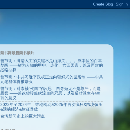
禁书网最新禁书禁片
曾节明：满清入主的关键不是山海关。。。汉本位的百年
梦醒 ——鲜为人知的甲申、赤化、六四因素，以及再次的
战略抉择
曾节明：中共习近平政权正走向朝鲜式的世袭制 ——中共
元老群体将被屠灭
曾节明：对崇祯“殉国”的反思：自寻短见不是尊严，而是
愚蠢 ——兼论柴玲鼓吹流血的邪恶，以及反对派生存/生
育的意义
2023年至2024年，维稳松动&2025年再次疯狂&跨境镇压
&活摘经济&横征暴敛
台湾新闻史上的巨大污点