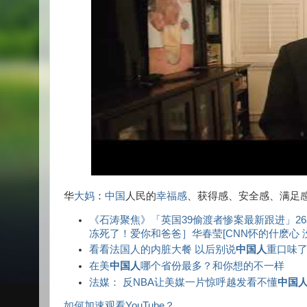
华
大妈
：
中国
人民的
幸福感
、获得感、安全感、满足
《石涛聚焦》「英国39偷渡者惨案最新跟进」2
冻死了！爱你和爸爸］华春莹[CNN怀的什麽心 
看看法国人的内脏大餐 以后别说
中国人
重口味
在美
中国人
哪个省份最多？和你想的不一样
法媒： 反NBA让美媒一片惊呼越发看不懂
中国
如何加速观看YouTube？