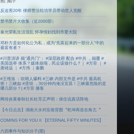
热门帖子
反迫害20年 律师赞法轮功学员带动世人觉醒
禁书禁片大收集（近2000部）
秦光荣私生活混乱 怀孕情妇找到市委大院
邓朴方是如何化公为私，成为“先富起来的一部分人”中的
最富有者？
#川普演讲 揭“通共门”： #深层政府 配合 #中共 ，颠覆 #
美国选举 体系？媒体崩塌，民众该做什么？｜ #方菲 ｜ #
唐靖远 ｜ #方伟 ｜秦鹏
#王维洛 ：吹哨人爆料 #三峡 内部文件是 #中共 最高机
密！三峡如 #溃坝 ，30分钟内淹没宜昌！三峡最危险的是
哪几部分？| #方菲 播客
网传炎黄春秋社长杜导正声明：保住说真话阵地
【今日点击】湖南大水对应推背图〝乾坤再造在角亢〞
COMING FOR YOU II 【ETERNAL FIFTY MINUTES】
六四事件与知识分子(图)