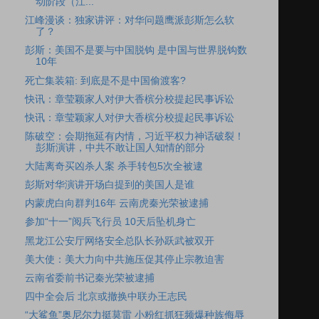
动阶段（江...
江峰漫谈：独家讲评：对华问题鹰派彭斯怎么软
了？
彭斯：美国不是要与中国脱钩 是中国与世界脱钩数
10年
死亡集装箱: 到底是不是中国偷渡客?
快讯：章莹颖家人对伊大香槟分校提起民事诉讼
快讯：章莹颖家人对伊大香槟分校提起民事诉讼
陈破空：会期拖延有内情，习近平权力神话破裂！
彭斯演讲，中共不敢让国人知情的部分
大陆离奇买凶杀人案 杀手转包5次全被逮
彭斯对华演讲开场白提到的美国人是谁
内蒙虎白向群判16年 云南虎秦光荣被逮捕
参加“十一”阅兵飞行员 10天后坠机身亡
黑龙江公安厅网络安全总队长孙跃武被双开
美大使：美大力向中共施压促其停止宗教迫害
云南省委前书记秦光荣被逮捕
四中全会后 北京或撤换中联办王志民
“大鲨鱼”奥尼尔力挺莫雷 小粉红抓狂频爆种族侮辱