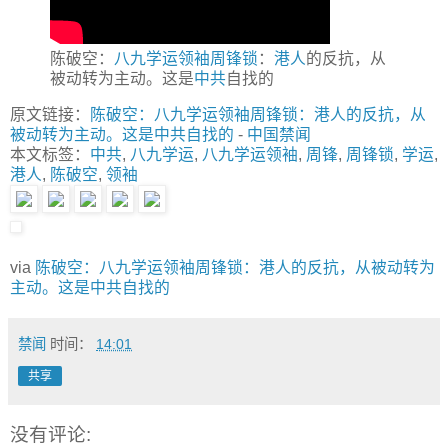
陈破空：
八九学运
领袖
周锋锁
：
港人
的反抗，从
被动转为主动。这是
中共
自找的
原文链接：
陈破空：八九学运领袖周锋锁：港人的反抗，从
被动转为主动。这是中共自找的
-
中国禁闻
本文标签：
中共
,
八九学运
,
八九学运领袖
,
周锋
,
周锋锁
,
学运
,
港人
,
陈破空
,
领袖
via
陈破空：八九学运领袖周锋锁：港人的反抗，从被动转为
主动。这是中共自找的
禁闻
时间：
14:01
共享
没有评论: