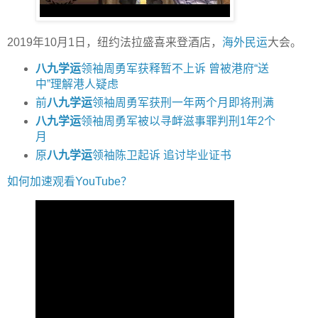
2019年10月1日，纽约法拉盛喜来登酒店，
海外民运
大会。
八九学运
领袖周勇军获释暂不上诉 曾被港府“送
中”理解港人疑虑
前
八九学运
领袖周勇军获刑一年两个月即将刑满
八九学运
领袖周勇军被以寻衅滋事罪判刑1年2个
月
原
八九学运
领袖陈卫起诉 追讨毕业证书
如何加速观看YouTube？