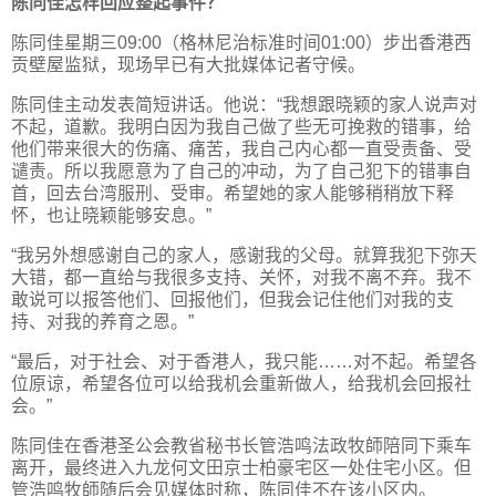
陈同佳怎样回应整起事件？
陈同佳星期三09:00（格林尼治标准时间01:00）步出香港西
贡壁屋监狱，现场早已有大批媒体记者守候。
陈同佳主动发表简短讲话。他说：“我想跟晓颖的家人说声对
不起，道歉。我明白因为我自己做了些无可挽救的错事，给
他们带来很大的伤痛、痛苦，我自己内心都一直受责备、受
谴责。所以我愿意为了自己的冲动，为了自己犯下的错事自
首，回去台湾服刑、受审。希望她的家人能够稍稍放下释
怀，也让晓颖能够安息。”
“我另外想感谢自己的家人，感谢我的父母。就算我犯下弥天
大错，都一直给与我很多支持、关怀，对我不离不弃。我不
敢说可以报答他们、回报他们，但我会记住他们对我的支
持、对我的养育之恩。”
“最后，对于社会、对于香港人，我只能……对不起。希望各
位原谅，希望各位可以给我机会重新做人，给我机会回报社
会。”
陈同佳在香港圣公会教省秘书长管浩鸣法政牧師陪同下乘车
离开，最终进入九龙何文田京士柏豪宅区一处住宅小区。但
管浩鸣牧師随后会见媒体时称，陈同佳不在该小区内。