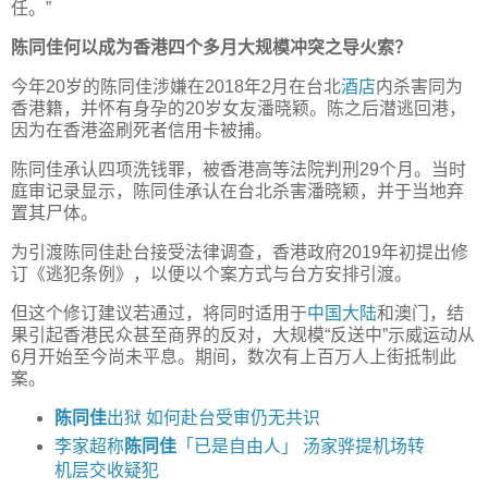
任。”
陈同佳何以成为香港四个多月大规模冲突之导火索？
今年20岁的陈同佳涉嫌在2018年2月在台北
酒店
内杀害同为
香港籍，并怀有身孕的20岁女友潘晓颖。陈之后潜逃回港，
因为在香港盗刷死者信用卡被捕。
陈同佳承认四项洗钱罪，被香港高等法院判刑29个月。当时
庭审记录显示，陈同佳承认在台北杀害潘晓颖，并于当地弃
置其尸体。
为引渡陈同佳赴台接受法律调查，香港政府2019年初提出修
订《逃犯条例》，以便以个案方式与台方安排引渡。
但这个修订建议若通过，将同时适用于
中国
大陆
和澳门，结
果引起香港民众甚至商界的反对，大规模“反送中”示威运动从
6月开始至今尚未平息。期间，数次有上百万人上街抵制此
案。
陈同佳
出狱 如何赴台受审仍无共识
李家超称
陈同佳
「已是自由人」 汤家骅提机场转
机层交收疑犯