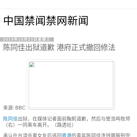
中国禁闻禁网新闻
2019年10月23日星期三
陈同佳出狱道歉 港府正式撤回修法
来源: BBC
陈同佳
出狱，在媒体记者面前鞠躬道歉，然后与管浩鸣牧师
（右）一同乘车离开。（路透社）
承认在台湾杀害女友后逃回
香港
的青年陈同佳洗钱罪服刑完