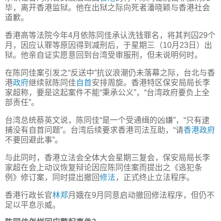
毕，离开香港监狱。他在出狱之际向死者潘晓颖与香港社会
道歉。
香港高等法院今年4月依陈同佳承认洗钱罪名，将其判囚29个
月，因应认罪等原因得到减刑后，于星期三（10月23日）出
狱。他亲自证实愿意回到台湾受审服刑，但未说明何时。
在陈同佳案引发之“反送中”抗议浪潮仍未落幕之际，台北与香
港
政府
继续就陈同佳
自首
安排周旋。香港特区保安局局长李
家超称，要是这起案件不能“秉承公义”，“台湾政府要负上全
部责任”。
台湾总统蔡英文说，陈同佳“是一个受通缉的凶嫌”，“只有逮
捕没有自首问题”。台湾后续要求香港司法互助，“请
香港政府
不要回避此事”。
与此同时，香港立法会全体大会星期三复会，保安局局长李
家超在会上动议恢复辩论因应陈同佳案而提出之《逃犯条
例》修订案，同时提出撤回
修法
，正式终止立法程序。
香港行政长官
林郑
月娥在9月同意启动撤回修法程序，但仍不
足以平息示威。