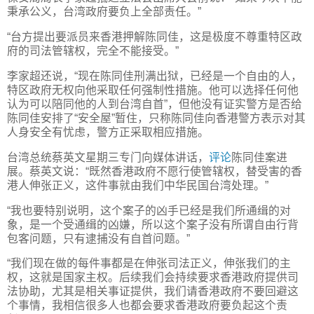
秉承公义，台湾政府要负上全部责任。”
“台方提出要派员来香港押解陈同佳，这是极度不尊重特区政
府的司法管辖权，完全不能接受。”
李家超还说，“现在陈同佳刑满出狱，已经是一个自由的人，
特区政府无权向他采取任何强制性措施。他可以选择任何他
认为可以陪同他的人到台湾自首”，但他没有证实警方是否给
陈同佳安排了“安全屋”暂住，只称陈同佳向香港警方表示对其
人身安全有忧虑，警方正采取相应措施。
台湾总统蔡英文星期三专门向媒体讲话，
评论
陈同佳案进
展。蔡英文说：“既然香港政府不愿行使管辖权，替受害的香
港人伸张正义，这件事就由我们中华民国台湾处理。”
“我也要特别说明，这个案子的凶手已经是我们所通缉的对
象，是一个受通缉的凶嫌，所以这个案子没有所谓自由行背
包客问题，只有逮捕没有自首问题。”
“我们现在做的每件事都是在伸张司法正义，伸张我们的主
权，这就是国家主权。后续我们会持续要求香港政府提供司
法协助，尤其是相关事证提供，我们请香港政府不要回避这
个事情，我相信很多人也都会要求香港政府要负起这个责