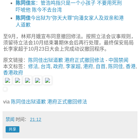
陈同佳
案：管浩鸣指只是一个小孩子 不要用死刑
吓唬他 陈今不去台湾
陈同佳
今出狱为“弥天大罪”向潘女家人及双亲和港
人道歉
至9月，林郑月娥宣布同意撤回修法。按照立法会议事规则，
须留待立法会10月结束暑期休会后再行处理，最终保安局局
长李家超于10月23日大会上完成动议撤回程序。
原文链接：
陈同佳出狱道歉 港府正式撤回修法
-
中国禁闻
本文标签：
修法
,
台湾
,
政府
,
李家超
,
港府
,
自首
,
陈同佳
,
香港
,
香港政府
via
陈同佳出狱道歉 港府正式撤回修法
禁闻
时间：
21:12
共享