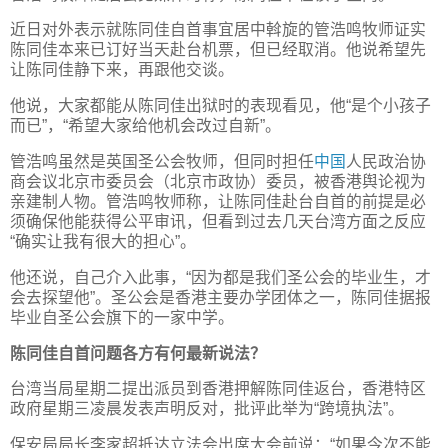
近日对外表示就陈同佳自首事宜居中斡旋的管浩鸣牧师证实
陈同佳本来已订好当天赴台机票，但已经取消。他说希望先
让陈同佳静下来，再跟他交谈。
他说，大家都能从陈同佳出狱时的表现看见，他“是个小孩子
而已”，“希望大家给他机会改过自新”。
管浩鸣虽然是英国圣公会牧师，但同时担任
中国
人民政治协
商会议北京市委员会（北京市政协）委员，被香港舆论视为
亲建制人物。管浩鸣牧师称，让陈同佳赴台自首的前提是必
须确保他能获得公平审讯，但看到过去几天台湾方面之反应
“确实让我有很大的担心”。
他还说，自己介入此事，“因为都是我们圣公会的毕业生，才
会去探望他”。圣公会是香港主要办学团体之一，陈同佳据报
毕业自圣公会旗下的一家中学。
陈同佳自首问题各方有何最新说法？
台湾当局星期二提出派员到香港押解陈同佳返台，香港特区
政府星期三凌晨发表声明反对，批评此举为“跨境执法”。
保安局局长李家超抵达立法会出席大会前说：“如果今次不能