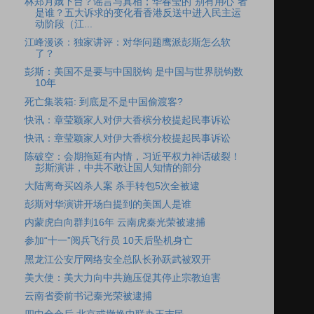
林郑月娥下台？谣言与真相；华春莹的“别有用心”者
是谁？五大诉求的变化看香港反送中进入民主运
动阶段（江...
江峰漫谈：独家讲评：对华问题鹰派彭斯怎么软
了？
彭斯：美国不是要与中国脱钩 是中国与世界脱钩数
10年
死亡集装箱: 到底是不是中国偷渡客?
快讯：章莹颖家人对伊大香槟分校提起民事诉讼
快讯：章莹颖家人对伊大香槟分校提起民事诉讼
陈破空：会期拖延有内情，习近平权力神话破裂！
彭斯演讲，中共不敢让国人知情的部分
大陆离奇买凶杀人案 杀手转包5次全被逮
彭斯对华演讲开场白提到的美国人是谁
内蒙虎白向群判16年 云南虎秦光荣被逮捕
参加“十一”阅兵飞行员 10天后坠机身亡
黑龙江公安厅网络安全总队长孙跃武被双开
美大使：美大力向中共施压促其停止宗教迫害
云南省委前书记秦光荣被逮捕