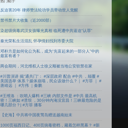
热门帖子
反迫害20年 律师赞法轮功学员带动世人觉醒
禁书禁片大收集（近2000部）
染超级病毒武汉女孩曝光真相 临死遭中共逼迫“认罪”
秦光荣私生活混乱 怀孕情妇找到市委大院
邓朴方是如何化公为私，成为“先富起来的一部分人”中的
最富有者？
两会期间，河北维权人士徐义顺被当地公安软禁在家
#川普演讲 揭“通共门”： #深层政府 配合 #中共 ，颠覆 #
美国选举 体系？媒体崩塌，民众该做什么？｜ #方菲 ｜ #
唐靖远 ｜ #方伟 ｜秦鹏
#王维洛 ：吹哨人爆料 #三峡 内部文件是 #中共 最高机
密！三峡如 #溃坝 ，30分钟内淹没宜昌！三峡最危险的是
哪几部分？| #方菲 播客
【史海】中共将中国夜莺岛赠送越南始末
1000页福西日记、400页病毒密档，藏着怎样黑幕？ #新