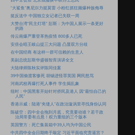
四中全会后 北京或撤换中联办王志民
“大鲨鱼”奥尼尔力挺莫雷 小粉红抓狂频爆种族侮辱
挺反送中 中国独立女记者已失联一周
大赞台湾“民主灯塔” 彭斯：为中国人展示一条更好
的路
传云南爆严重登革热疫情 800多人已死
安倍会晤王岐山提三大问题 凸显双方分歧
在中国经商 有这样一群可信赖的生意人
美副总统彭斯华盛顿智库演讲全文
大陆律师陈秋实评陈同佳案
39中国偷渡客惨死 胡锡进怪罪英国 网民怒骂
河南武校再爆打死人事件 学生揭乱象
纽时：中国黑客开始针对侨民及港人 因“最怕自己的
人民”
香港示威：陆港“夹缝人”在政治漩涡里寻找身份认同
陈破空：四中全会拖到月底，究竟要动谁？若干政
治局常委有点悬！权力重组的三个版本
英国警方：死亡集装箱中39人均为中国公民
中共四中全会日期终于敲定 习近平面临究责逼宫？