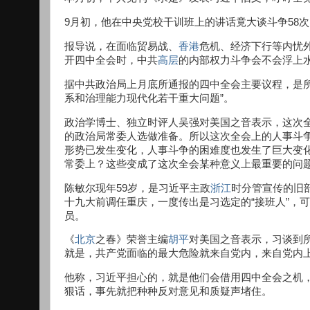
9月初，他在中央党校干训班上的讲话竟大谈斗争58
报导说，在面临贸易战、
香港
危机、经济下行等内忧
开四中全会时，中共
高层
的内部权力斗争会不会浮上
据中共政治局上月底所通报的四中全会主要议程，是所
系和治理能力现代化若干重大问题”。
政治学博士、独立时评人吴强对美国之音表示，这次
的政治局常委人选做准备。所以这次全会上的人事斗
形势已发生变化，人事斗争的困难度也发生了巨大变
常委上？这些变成了这次全会某种意义上最重要的问
陈敏尔现年59岁，是习近平主政
浙江
时分管宣传的旧部
十九大前调任重庆，一度传出是习选定的“接班人”，
员。
《
北京
之春》荣誉主编
胡平
对美国之音表示，习谈到所
就是，共产党面临的最大危险就来自党内，来自党内
他称，习近平担心的，就是他们会借用四中全会之机
狠话，事先就把种种反对意见和质疑声堵住。