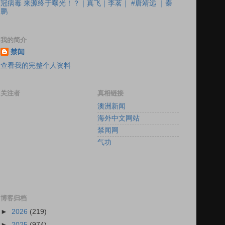
冠病毒 来源终于曝光！？｜真飞｜李茗｜ #唐靖远 ｜秦
鹏
我的简介
禁闻
查看我的完整个人资料
关注者
真相链接
澳洲新闻
海外中文网站
禁闻网
气功
博客归档
►
2026
(219)
►
2025
(974)