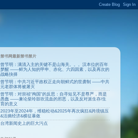
禁书网最新禁书禁片
曾节明：满清入主的关键不是山海关。。。汉本位的百年
梦醒 ——鲜为人知的甲申、赤化、六四因素，以及再次的
战略抉择
曾节明：中共习近平政权正走向朝鲜式的世袭制 ——中共
元老群体将被屠灭
曾节明：对崇祯“殉国”的反思：自寻短见不是尊严，而是
愚蠢 ——兼论柴玲鼓吹流血的邪恶，以及反对派生存/生
育的意义
2023年至2024年，维稳松动&2025年再次疯狂&跨境镇压
&活摘经济&横征暴敛
台湾新闻史上的巨大污点