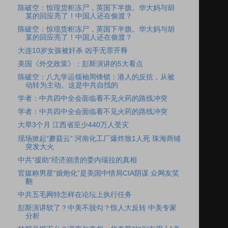
陈破空：惊现货柜冻尸，英国下半旗。华大妈与胡
某的回应亮了！中国人还在偷渡？
陈破空：惊现货柜冻尸，英国下半旗。华大妈与胡
某的回应亮了！中国人还在偷渡？
大连10岁女孩被奸杀 凶手无罪开释
美国《外交政策》：彭斯演讲的5大看点
陈破空：八九学运领袖周锋锁：港人的反抗，从被
动转为主动。这是中共自找的
学者：中共四中全会面临看不见火药的路线冲突
学者：中共四中全会面临看不见火药的路线冲突
大旱3个月 江西省至少440万人受灾
现场掀起“蘑菇云” 河南化工厂爆炸致1人死 珠海商铺
突发大火
中共“援助”经济崩溃的委内瑞拉的真相
官媒称男星“娘炮化”是美国中情局CIA阴谋 众网友笑
翻
中共五毛网特怎样在论坛上执行任务
彭斯演讲软了？中美不脱勾？惊人大反转 中美专家
分析