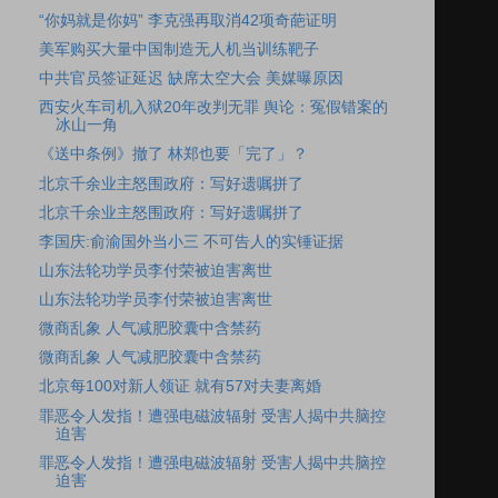
“你妈就是你妈” 李克强再取消42项奇葩证明
美军购买大量中国制造无人机当训练靶子
中共官员签证延迟 缺席太空大会 美媒曝原因
西安火车司机入狱20年改判无罪 舆论：冤假错案的
冰山一角
《送中条例》撤了 林郑也要「完了」？
北京千余业主怒围政府：写好遗嘱拼了
北京千余业主怒围政府：写好遗嘱拼了
李国庆:俞渝国外当小三 不可告人的实锤证据
山东法轮功学员李付荣被迫害离世
山东法轮功学员李付荣被迫害离世
微商乱象 人气减肥胶囊中含禁药
微商乱象 人气减肥胶囊中含禁药
北京每100对新人领证 就有57对夫妻离婚
罪恶令人发指！遭强电磁波辐射 受害人揭中共脑控
迫害
罪恶令人发指！遭强电磁波辐射 受害人揭中共脑控
迫害