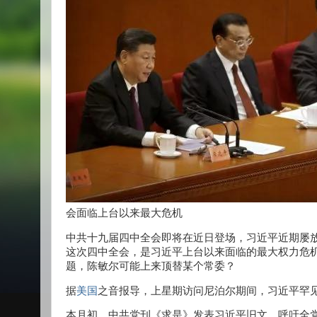
会面临上台以来最大危机
中共十九届四中全会即将在近日登场，习近平近期屡
这次四中全会，是习近平上台以来面临的最大权力危
题，陈敏尔可能上来顶替某个常委？
据
美国
之音报导，上星期访问尼泊尔期间，习近平罕
本月初，中共党刊《求是》发表习近平旧文，呼吁全党“