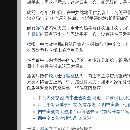
胡平说，照这样看来，这次四中全会，毫无疑问，是
此前，今年7月9日，在中共党建工作会议上，习近平
治立场”，维护当局的权威。习近平还继续放话要保党
时政
评论
员石实表示，中共官场是缺什么说什么，习近
共高层
内部有不少人与习近平不一心，没有站在习近
据报，中共政治局8月就已宣布10月举行四中全会，
在应对危局立场上的严重分裂。
在当前中共内忧外患的情况下，有港媒分析称，贸易
四中全会将会讨论这三大问题。
旅美时政
评论
人士
陈破空
认为，习近平近期密集强调“
果反习阵营占上风，中共路线将大变；如果习家军凭
翻版延安整风的整风会，继续党内整肃。
中共内外交困
四中全会
将至 习近平如何保住权
习近平对香港事件或“另有考虑”？
四中全会
上他
四中全会
前大整肃！审薄熙来法院前院长等11
四中全会
前夕现官员“落马潮”
来源：
希望之声
记者刘莹综合报导