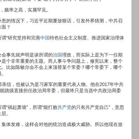
次，频率之高，实属罕见。
外患的情况下，习近平近期屡放狠话，引发外界猜测，中共召
水面？
谓“研究坚持和完善
中国
特色社会主义制度、推进国家治理体
全会事先就声明是谈所谓的
治国
理政，而实际上是为下一任期
争是个非常重要的主题。而人事斗争问题上，修宪以来，整个
化。比如陈敏尔会不会上来顶替某个常委？哪个常委下，哪个
题。
亲信，也被认为是习家军的重要代表人物。他在2017年中共
可能跳级直接担任政治局常委，但最终只是当选中共政治局委
谓“祸起萧墙”，所谓“能打败
共产党
的只有共产党自己”，意思
上层。
，集体发难，这样会对他的统治造成极大威胁。所以他现在放