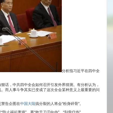
分析指习近平在四中全
放狠话，中共四中全会如何召开引发外界猜测。有分析认为，
机。而人事斗争其实已变成了这次全会某种意义上最重要的问
见警告企图在
中国
大陆
搞分裂的人将会“粉身碎骨”。
防止祸起萧墙”，要“敢于刀刃向内”，“刮骨疗伤”。