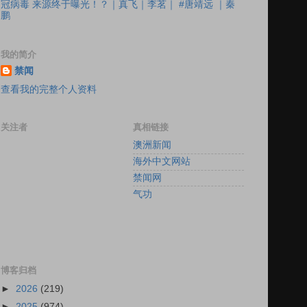
冠病毒 来源终于曝光！？｜真飞｜李茗｜ #唐靖远 ｜秦
鹏
我的简介
禁闻
查看我的完整个人资料
关注者
真相链接
澳洲新闻
海外中文网站
禁闻网
气功
博客归档
►
2026
(219)
►
2025
(974)