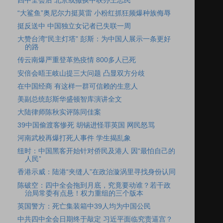
四中全会后 北京或撤换中联办王志民
“大鲨鱼”奥尼尔力挺莫雷 小粉红抓狂频爆种族侮辱
挺反送中 中国独立女记者已失联一周
大赞台湾“民主灯塔” 彭斯：为中国人展示一条更好
的路
传云南爆严重登革热疫情 800多人已死
安倍会晤王岐山提三大问题 凸显双方分歧
在中国经商 有这样一群可信赖的生意人
美副总统彭斯华盛顿智库演讲全文
大陆律师陈秋实评陈同佳案
39中国偷渡客惨死 胡锡进怪罪英国 网民怒骂
河南武校再爆打死人事件 学生揭乱象
纽时：中国黑客开始针对侨民及港人 因“最怕自己的
人民”
香港示威：陆港“夹缝人”在政治漩涡里寻找身份认同
陈破空：四中全会拖到月底，究竟要动谁？若干政
治局常委有点悬！权力重组的三个版本
英国警方：死亡集装箱中39人均为中国公民
中共四中全会日期终于敲定 习近平面临究责逼宫？