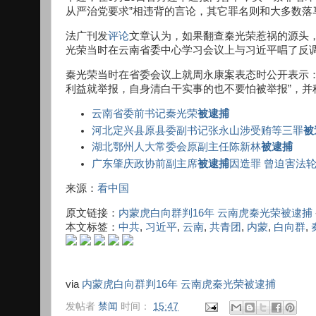
从严治党要求”相违背的言论，其它罪名则和大多数落
法广刊发
评论
文章认为，如果翻查秦光荣惹祸的源头，
光荣当时在云南省委中心学习会议上与习近平唱了反
秦光荣当时在省委会议上就周永康案表态时公开表示
利益就举报，自身清白干实事的也不要怕被举报”，并称
云南省委前书记秦光荣
被逮捕
河北定兴县原县委副书记张永山涉受贿等三罪
被
湖北鄂州人大常委会原副主任陈新林
被逮捕
广东肇庆政协前副主席
被逮捕
因造罪 曾迫害法
来源：
看中国
原文链接：
内蒙虎白向群判16年 云南虎秦光荣被逮捕
本文标签：
中共
,
习近平
,
云南
,
共青团
,
内蒙
,
白向群
,
via
内蒙虎白向群判16年 云南虎秦光荣被逮捕
发帖者
禁闻
时间：
15:47