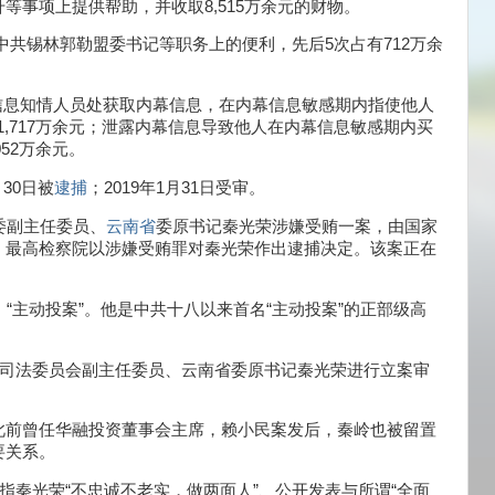
事项上提供帮助，并收取8,515万余元的财物。
、中共锡林郭勒盟委书记等职务上的便利，先后5次占有712万余
内幕信息知情人员处获取内幕信息，在内幕信息敏感期内指使他人
1,717万余元；泄露内幕信息导致他人在内幕信息敏感期内买
052万余元。
月30日被
逮捕
；2019年1月31日受审。
委副主任委员、
云南省
委原书记秦光荣涉嫌受贿一案，由国家
，最高检察院以涉嫌受贿罪对秦光荣作出逮捕决定。该案正在
“主动投案”。他是中共十八以来首名“主动投案”的正部级高
务司法委员会副主任委员、云南省委原书记秦光荣进行立案审
此前曾任华融投资董事会主席，赖小民案发后，秦岭也被留置
要关系。
指秦光荣“不忠诚不老实，做两面人”、公开发表与所谓“全面