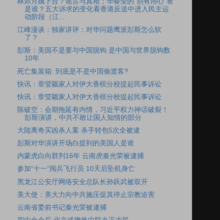
林郑月娥下台？谣言与真相；华春莹的“别有用心”者
是谁？五大诉求的变化看香港反送中进入民主运
动阶段（江...
江峰漫谈：独家讲评：对华问题鹰派彭斯怎么软
了？
彭斯：美国不是要与中国脱钩 是中国与世界脱钩数
10年
死亡集装箱: 到底是不是中国偷渡客?
快讯：章莹颖家人对伊大香槟分校提起民事诉讼
快讯：章莹颖家人对伊大香槟分校提起民事诉讼
陈破空：会期拖延有内情，习近平权力神话破裂！
彭斯演讲，中共不敢让国人知情的部分
大陆离奇买凶杀人案 杀手转包5次全被逮
彭斯对华演讲开场白提到的美国人是谁
内蒙虎白向群判16年 云南虎秦光荣被逮捕
参加“十一”阅兵飞行员 10天后坠机身亡
黑龙江公安厅网络安全总队长孙跃武被双开
美大使：美大力向中共施压促其停止宗教迫害
云南省委前书记秦光荣被逮捕