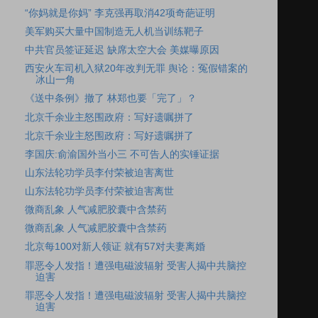
“你妈就是你妈” 李克强再取消42项奇葩证明
美军购买大量中国制造无人机当训练靶子
中共官员签证延迟 缺席太空大会 美媒曝原因
西安火车司机入狱20年改判无罪 舆论：冤假错案的
冰山一角
《送中条例》撤了 林郑也要「完了」？
北京千余业主怒围政府：写好遗嘱拼了
北京千余业主怒围政府：写好遗嘱拼了
李国庆:俞渝国外当小三 不可告人的实锤证据
山东法轮功学员李付荣被迫害离世
山东法轮功学员李付荣被迫害离世
微商乱象 人气减肥胶囊中含禁药
微商乱象 人气减肥胶囊中含禁药
北京每100对新人领证 就有57对夫妻离婚
罪恶令人发指！遭强电磁波辐射 受害人揭中共脑控
迫害
罪恶令人发指！遭强电磁波辐射 受害人揭中共脑控
迫害