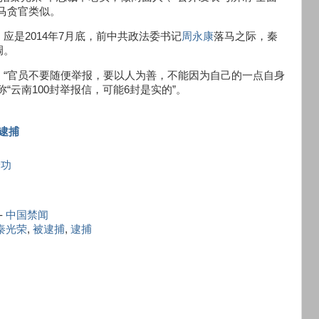
马贪官类似。
应是2014年7月底，前中共政法委书记
周永康
落马之际，秦
调。
：“官员不要随便举报，要以人为善，不能因为自己的一点自身
“云南100封举报信，可能6封是实的”。
逮捕
轮功
-
中国禁闻
秦光荣
,
被逮捕
,
逮捕