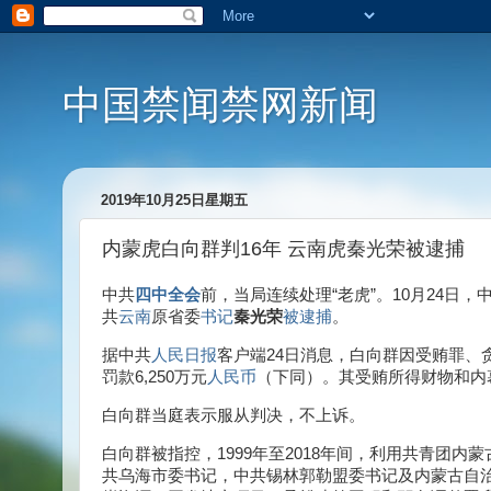
中国禁闻禁网新闻
2019年10月25日星期五
内蒙虎白向群判16年 云南虎秦光荣被逮捕
中共
四中全会
前，当局连续处理“老虎”。10月24日
共
云南
原省委
书记
秦光荣
被逮捕
。
据中共
人民日报
客户端24日消息，白向群因受贿罪、
罚款6,250万元
人民币
（下同）。其受贿所得财物和内
白向群当庭表示服从判决，不上诉。
白向群被指控，1999年至2018年间，利用共青团
共乌海市委书记，中共锡林郭勒盟委书记及内蒙古自