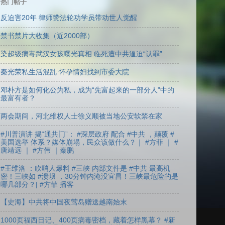
热门帖子
反迫害20年 律师赞法轮功学员带动世人觉醒
禁书禁片大收集（近2000部）
染超级病毒武汉女孩曝光真相 临死遭中共逼迫“认罪”
秦光荣私生活混乱 怀孕情妇找到市委大院
邓朴方是如何化公为私，成为“先富起来的一部分人”中的
最富有者？
两会期间，河北维权人士徐义顺被当地公安软禁在家
#川普演讲 揭“通共门”： #深层政府 配合 #中共 ，颠覆 #
美国选举 体系？媒体崩塌，民众该做什么？｜ #方菲 ｜ #
唐靖远 ｜ #方伟 ｜秦鹏
#王维洛 ：吹哨人爆料 #三峡 内部文件是 #中共 最高机
密！三峡如 #溃坝 ，30分钟内淹没宜昌！三峡最危险的是
哪几部分？| #方菲 播客
【史海】中共将中国夜莺岛赠送越南始末
1000页福西日记、400页病毒密档，藏着怎样黑幕？ #新