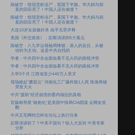
陈破空：惊现货柜冻尸，英国下半旗。华大妈与胡
某的回应亮了！中国人还在偷渡？
陈破空：惊现货柜冻尸，英国下半旗。华大妈与胡
某的回应亮了！中国人还在偷渡？
大连10岁女孩被奸杀 凶手无罪开释
美国《外交政策》：彭斯演讲的5大看点
陈破空：八九学运领袖周锋锁：港人的反抗，从被
动转为主动。这是中共自找的
学者：中共四中全会面临看不见火药的路线冲突
学者：中共四中全会面临看不见火药的路线冲突
大旱3个月 江西省至少440万人受灾
现场掀起“蘑菇云” 河南化工厂爆炸致1人死 珠海商铺
突发大火
中共“援助”经济崩溃的委内瑞拉的真相
官媒称男星“娘炮化”是美国中情局CIA阴谋 众网友笑
翻
中共五毛网特怎样在论坛上执行任务
彭斯演讲软了？中美不脱勾？惊人大反转 中美专家
分析