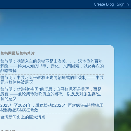
禁书网最新禁书禁片
曾节明：满清入主的关键不是山海关。。。汉本位的百年
梦醒 ——鲜为人知的甲申、赤化、六四因素，以及再次的
战略抉择
曾节明：中共习近平政权正走向朝鲜式的世袭制 ——中共
元老群体将被屠灭
曾节明：对崇祯“殉国”的反思：自寻短见不是尊严，而是
愚蠢 ——兼论柴玲鼓吹流血的邪恶，以及反对派生存/生
育的意义
2023年至2024年，维稳松动&2025年再次疯狂&跨境镇压
&活摘经济&横征暴敛
台湾新闻史上的巨大污点