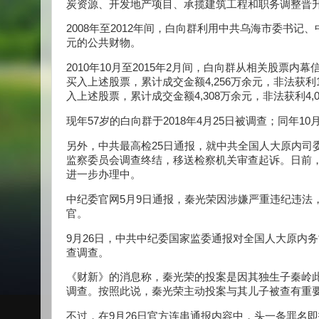
炭资源、开发地产项目、承揽建筑工程和职务调整晋升等
2008年至2012年间，白向群利用中共乌海市委书记
元的公共财物。
2010年10月至2015年2月间，白向群从相关股票
买入上述股票，累计成交金额4,256万余元，非法获利
入上述股票，累计成交金额4,308万余元，非法获利4,
现年57岁的白向群于2018年4月25日被调查；同年10
另外，中共最高检25日通报，就中共全国人大原内司
监察委员会调查终结，移送检察机关审查起诉。日前
进一步办理中。
中纪委官网5月9日通报，秦光荣因涉嫌严重违纪违法，
官。
9月26日，中共中纪委国家监委通报对全国人大原内
查调查。
《财新》的消息称，秦光荣的投案是因其独生子秦岭
调查。按照此说，秦光荣主动投案与其儿子被查有重
不过，在9月26日官方连串通报内容中，头一条罪名即