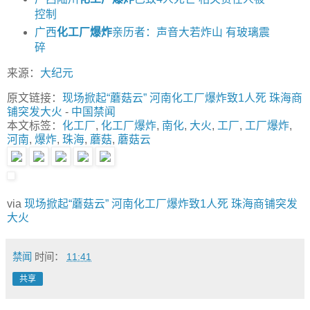
控制
广西
化工厂爆炸
亲历者：声音大若炸山 有玻璃震
碎
来源：
大纪元
原文链接：
现场掀起“蘑菇云” 河南化工厂爆炸致1人死 珠海商
铺突发大火
-
中国禁闻
本文标签：
化工厂
,
化工厂爆炸
,
南化
,
大火
,
工厂
,
工厂爆炸
,
河南
,
爆炸
,
珠海
,
蘑菇
,
蘑菇云
via
现场掀起“蘑菇云” 河南化工厂爆炸致1人死 珠海商铺突发
大火
禁闻
时间：
11:41
共享