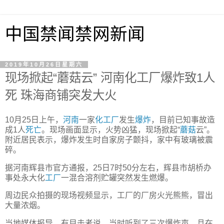
中国禁闻禁网新闻
2019年10月26日星期六
现场掀起“蘑菇云” 河南化工厂爆炸致1人
死 珠海商铺突发大火
10月25日上午，
河南
一家
化工厂
发生
爆炸
，目前已知事故造
成1人
死亡
。现场画面显示，火势凶猛，现场掀起“
蘑菇
云”。
附近居民表示，爆炸发生时自家房子颤抖，家中有玻璃被震
碎。
据河南辉县市官方通报，25日7时50分左右，辉县市胡桥办
事处永大化
工厂
一混合溶剂贮罐突然发生燃爆。
周边民众拍摄的现场视频显示，工厂的厂房火光熊熊，冒出
大量浓烟。
当地媒体报导，有目击者说，当时听到了三次爆炸声，且在