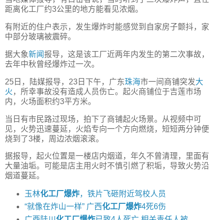
距离化工厂约3公里的地方能看见浓烟。
有附近的住户表示，发生爆炸时能感觉到自家房子颤抖，家
中部分玻璃被震碎。
据大象
新闻
报导，这是该工厂近两年内发生的第二次事故，
去年中秋曾经爆炸过一次。
25日，陆媒报导，23日下午，广东
珠海
市一间商铺突发
大
火
，所幸事故没有造成人员伤亡。起火商铺位于吉莲市场
内，火场面积约3平方米。
当日有市民路过现场，拍下了商铺起火场景。从视频中可
见，火势迅速蔓延，火焰专向一个方向燃烧，短短两分钟便
烧到了3楼，周边浓烟滚滚。
据报导，起火位置是一楼店内烟道，年久不曾清理，里面有
大量油垢。可能是店主用火时不慎引燃了积垢，导致火势沿
烟道蔓延。
玉林
化工厂爆炸
，铁片飞砸附近驾校人员
“就像在炸山一样” 广西
化工厂爆炸
4死6伤
广西陆川
化工厂爆炸
已致4人死亡 相关责任人被