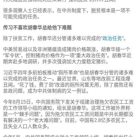
很多观察人士已经表示，在中共制度下，脱贫根本是一项不
可能完成的任务。
传习不喜欢胡春华总给他下难题
除了扶贫工作，胡春华还分管诸多难以完成的“
政治任务
”。
中美贸易战以及非洲猪瘟造成猪肉价格飙涨，胡春华接一个
“军令状”，控制猪肉价格作为一项“重大政治任务”。胡春华近
期奔赴多地调研，并多次强调加大力度稳定猪价。
习近平四年多前拍板推动“厕所革命”也是胡春华分管的诸多难
以完成的政治任务之一。最近甘肃、山东等地改厕工程连爆
丑闻。“花了钱，费了劲”改造的厕所闲置无用，除了腐败还有
怠政问题，成为中共体制病的又一例证。
今年8月15日，中共国务院下发关于组建治理拖欠农民工工资
的工作领导小组的通知，组长是胡春华。这项工作被外界称
是一个“棘手问题”，因为拖欠农民工工资问题是中共长期都没
有解决的一个“老大难问题”。目前，中国有2.8亿多农民工，
且失业人口人数众多。