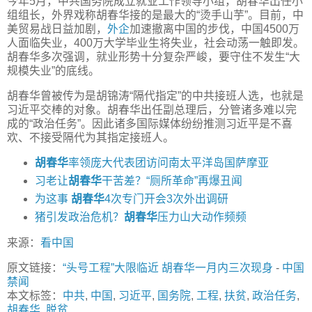
今年5月，中共国务院成立就业工作领导小组，胡春华出任小
组组长，外界戏称胡春华接的是最大的“烫手山芋”。目前，中
美贸易战日益加剧，
外企
加速撤离中国的步伐，中国4500万
人面临失业，400万大学毕业生将失业，社会动荡一触即发。
胡春华多次强调，就业形势十分复杂严峻，要守住不发生“大
规模失业”的底线。
胡春华曾被传为是胡锦涛“隔代指定”的中共接班人选，也就是
习近平交棒的对象。胡春华出任副总理后，分管诸多难以完
成的“政治任务”。因此诸多国际媒体纷纷推测习近平是不喜
欢、不接受隔代为其指定接班人。
胡春华
率领庞大代表团访问南太平洋岛国萨摩亚
习老让
胡春华
干苦差？“厕所革命”再爆丑闻
为这事
胡春华
4次专门开会3次外出调研
猪引发政治危机？
胡春华
压力山大动作频频
来源：
看中国
原文链接：
“头号工程”大限临近 胡春华一月内三次现身
-
中国
禁闻
本文标签：
中共
,
中国
,
习近平
,
国务院
,
工程
,
扶贫
,
政治任务
,
胡春华
,
脱贫