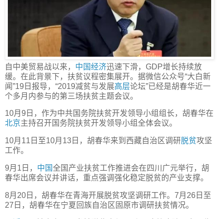
自中美贸易战以来，
中国经济
迅速下滑，GDP增长持续放
缓。在此背景下，扶贫议程密集展开。据微信公众号“大白新
闻”19日报导，“2019减贫与发展
高层
论坛”已经是胡春华近一
个多月内参与的第三场扶贫主题会议。
10月9日，作为中共国务院扶贫开发领导小组组长，胡春华在
北京
主持召开国务院扶贫开发领导小组全体会议。
10月11日至10月13日，胡春华来到西藏自治区调研
脱贫
攻坚
工作。
9月1日，
中国
全国产业扶贫工作推进会在四川广元举行，胡
春华出席会议并讲话，重点强调强化稳定脱贫的产业支撑。
8月20日，胡春华在青海开展脱贫攻坚调研工作。7月26日至
27日，胡春华在宁夏回族自治区固原市调研扶贫情况。