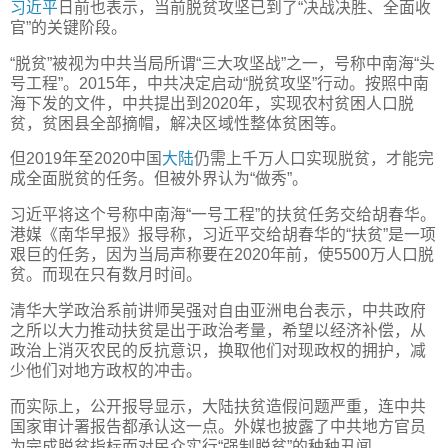
习近平
日前也表示，当前脱贫攻坚已到了“决战决胜、全面收
官”的关键阶段。
“脱贫”被视为中共当局所谓“三大攻坚战”之一，号称中南海“头
号工程”。2015年，中共决定启动“脱贫攻坚”行动。按照中南
海下发的文件，中共提出到2020年，实现农村贫困人口脱
贫，贫困县全部摘帽，解决区域性整体贫困等。
但2019年至2020中国
大陆
仍需上千万人口实现脱贫，才能完
成全面脱贫的任务。但被外界认为“做秀”。
习近平将这个号称中南海“一号工程”的扶贫任务交给胡春华。
港媒《南华早报》报导称，习近平交给胡春华的“扶贫”是一项
艰巨的任务，因为当局声称要在2020年前，使5500万人口脱
贫。而现在只有数月时间。
清华大学政治系前讲师吴强对自由亚洲电台表示，中共政府
之所以大力推动扶贫是出于政治考量，希望以经济补偿，从
政治上消灭农民的反抗意识，换取他们对现政权的拥护，减
少他们对地方政权的冲击。
而实际上，公开报导显示，大陆扶贫造假问题严重，连中共
国家审计署报告都承认这一点。外媒也披露了中共地方官员
为完成脱贫指标而对民众实行“强制脱贫”的种种丑闻。