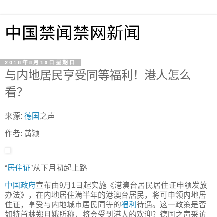
中国禁闻禁网新闻
2018年8月19日星期日
与内地居民享受同等福利！港人怎么
看？
来源:
德国
之声
作者: 黄颖
“
居住证
”从下月初起上路
中国
政府
宣布由9月1日起实施《港澳台居民居住证申领发放
办法》，在内地居住满半年的港澳台居民，将可申领内地居
住证，享受与内地城市居民同等的
福利
待遇。这一政策是否
如特首林郑月娥所称，将会受到港人的欢迎？德国之声采访