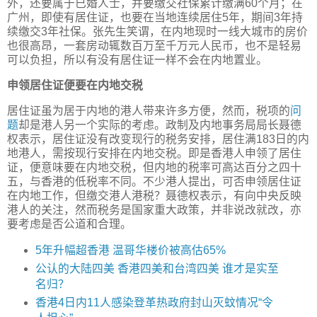
外，还要属于已婚人士，并要缴交社保累计缴满60个月；在
广州，即使有居住证，也要在当地连续居住5年，期间3年持
续缴交3年社保。张先生笑谓，在内地现时一线大城市的房价
也很高昂，一套房动辄数百万至千万元人民币，也不是轻易
可以负担，所以有没有居住证一样不会在内地置业。
申领居住证便要在内地交税
居住证虽为居于内地的港人带来许多方便，然而，税项的
问
题
却是港人另一个实际的考虑。政制及内地事务局局长聂德
权表示，居住证没有改变现行的税务安排，居住满183日的内
地港人，需按现行安排在内地交税。即是香港人申领了居住
证，便意味要在内地交税，但内地的税率可高达百分之四十
五，与香港的低税率不同。不少港人提出，可否申领居住证
在内地工作，但缴交港人港税？聂德权表示，有向中央反映
港人的关注，然而税务是国家重大政策，并非说改就改，亦
要考虑是否公道和合理。
5年升幅超香港 温哥华楼价被高估65%
公认的大陆四美 香港四美和台湾四美 谁才是实至
名归？
香港4日内11人感染登革热政府封山灭蚊情况“令