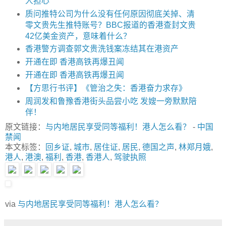
人担心”
质问推特公司为什么没有任何原因彻底关掉、清
零文贵先生推特账号？BBC报道的香港查封文贵
42亿美金资产，意味着什么？
香港警方调查郭文贵洗钱案冻结其在港资产
开通在即 香港高铁再爆丑闻
开通在即 香港高铁再爆丑闻
【方思行书评】《管治之失：香港奋力求存》
周润发和鲁豫香港街头品尝小吃 发嫂一旁默默陪
伴！
原文链接：
与内地居民享受同等福利！港人怎么看？
-
中国
禁闻
本文标签：
回乡证
,
城市
,
居住证
,
居民
,
德国之声
,
林郑月娥
,
港人
,
港澳
,
福利
,
香港
,
香港人
,
驾驶执照
via
与内地居民享受同等福利！港人怎么看？