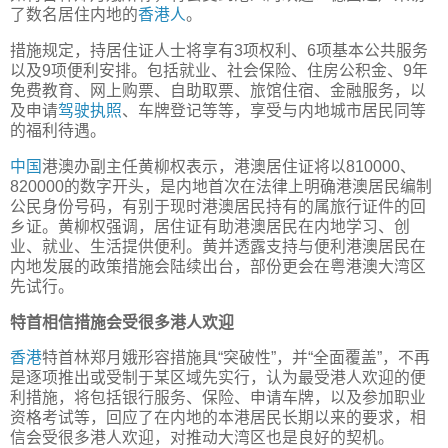
了数名居住内地的
香港人
。
措施规定，持居住证人士将享有3项权利、6项基本公共服务
以及9项便利安排。包括就业、社会保险、住房公积金、9年
免费教育、网上购票、自助取票、旅馆住宿、金融服务，以
及申请
驾驶执照
、车牌登记等等，享受与内地城市居民同等
的福利待遇。
中国
港澳办副主任黄柳权表示，港澳居住证将以810000、
820000的数字开头，是内地首次在法律上明确港澳居民编制
公民身份号码，有别于现时港澳居民持有的属旅行证件的回
乡证。黄柳权强调，居住证有助港澳居民在内地学习、创
业、就业、生活提供便利。黄并透露支持与便利港澳居民在
内地发展的政策措施会陆续出台，部份更会在粤港澳大湾区
先试行。
特首相信措施会受很多港人欢迎
香港
特首林郑月娥形容措施具“突破性”，并“全面覆盖”，不再
是逐项推出或受制于某区域先实行，认为最受港人欢迎的便
利措施，将包括银行服务、保险、申请车牌，以及参加职业
资格考试等，回应了在内地的本港居民长期以来的要求，相
信会受很多港人欢迎，对推动大湾区也是良好的契机。