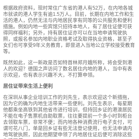
根据政府资料，现时常住广东省的港人有52万，在内地各城
市就读的港人学生有逾1.5万人。目前，长期在内地工作和生
活的港人，仍然无法与内地居民享有同等的公共服务和便利
措施。例如内地一些宾馆只招待本地人，有了居住证便可获
得同样福利；另外，持有居住证亦可以在当地申请驾驶执
照，或报名参加内地职业资格考试及取得执业资格，甚至子
女们也可享受9年义务教育，即昰进入当地公立学校接受教育
等。
既然如此，这一新政是否如特首林郑月娥所称，将会受到港
人的欢迎？德国之声访问了数名居住内地的港人，当中有表
示欢迎，也有表示兴趣不大，不打算申领。
居住证带来生活上便利
在深圳从事企业培训工作的刘先生，表示欢迎这个新措拖，
因为它的确为内地生活带来一些便利。刘先生表示，每星期
他都乘坐高铁到其他省市进行培训，但持回乡证的港澳居民
不能在电子售票机自助取票，往往要提前一个多小时到柜台
去领取车票，非常不便；而内地各种消费流行电子支付，可
谓可花八门，单是回乡证有些无法登记使用，也无法申请内
地驾驶执照，因此他期望申领了内地居住证后便可消除这些