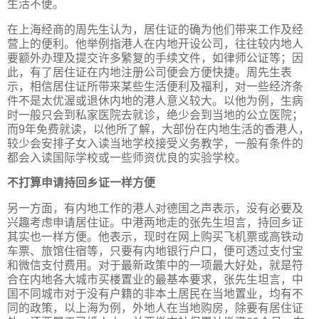
生活不便。
在上海经商的周先生认为，居住证的确为他们带来工作及经
营上的便利。他举例指港人在内地开设公司，往往较内地人
要额外办理及提交许多繁复的手续文件，如律师公证等；因
此，有了居住证在内地注册公司便会方便快捷。周先生表
示，相信居住证所带来某些生活便利及福利，对一些经济条
件不是太优渥或退休内地的港人意义较大。以他为例，生病
时一般只会到私家医院去就诊，绝少会到当地的公立医院；
而9年免费就读，以他所了解，大部份在内地生活的香港人，
较少会安排子女入读当地学校接受义务教学，一般有条件的
都会入读国际学校或一些师资优良的实验学校。
不打算申请持回乡证一样方便
另一方面，有内地工作的港人对德国之声表示，没有必要及
兴趣考虑申请居住证。中港两地走的张先生坦言，持回乡证
其实也一样方便。他表示，现时在网上购买飞机票或高铁动
车票、旅馆住宿等，只要有内地银行户口，便可透过支付宝
和微信支付费用。对于最新政策中的一项最大好处，就是符
合在内地各大城市买楼置业的最基本要求，张先生坦言，中
国不同城市对于没有户籍的非本土居民在当地置业，均有不
同的政策，以上海为例，外地人在当地购房，除要有居住证