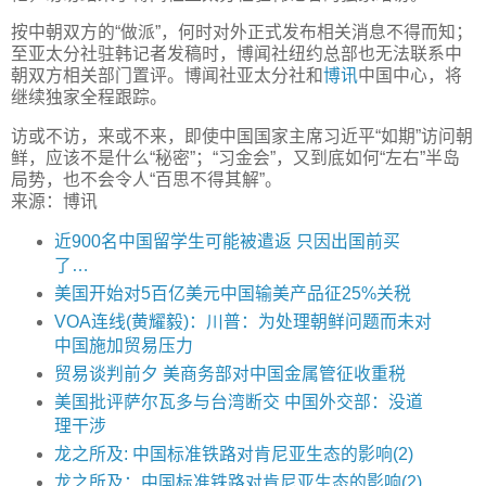
按中朝双方的“做派”，何时对外正式发布相关消息不得而知；
至亚太分社驻韩记者发稿时，博闻社纽约总部也无法联系中
朝双方相关部门置评。博闻社亚太分社和
博讯
中国中心，将
继续独家全程跟踪。
访或不访，来或不来，即使中国国家主席习近平“如期”访问朝
鲜，应该不是什么“秘密”；“习金会”，又到底如何“左右”半岛
局势，也不会令人“百思不得其解”。
来源：博讯
近900名中国留学生可能被遣返 只因出国前买
了…
美国开始对5百亿美元中国输美产品征25%关税
VOA连线(黄耀毅)：川普：为处理朝鲜问题而未对
中国施加贸易压力
贸易谈判前夕 美商务部对中国金属管征收重税
美国批评萨尔瓦多与台湾断交 中国外交部：没道
理干涉
龙之所及: 中国标准铁路对肯尼亚生态的影响(2)
龙之所及：中国标准铁路对肯尼亚生态的影响(2)