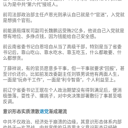
认为是中共“第六代”接班人。
前司法部政治部主任卢恩光则承认自已就是个“官迷”，入党就
是想搞个官衔。
前能源局煤炭司副司长魏鹏远受贿2亿多，他说自己入党就是
想有地位、多挣点钱，因为钱能给自己安全感。
前云南省委书记白恩培自从当了高级干部，特别是当了省委
书记后，靠山吃山、靠水吃水、靠玉吃玉，什么都敢要、什
么都想贪。
丁薛祥说，有的官员愿意多干事，但一干事就要求“回报”，甚
至讨价还价。比如前发改委副主任刘铁男说他有两面人生，
一面是“玩命干工作”，一面是“利令智昏”，个人利益至上。
前辽宁省委书记王珉在个人政治期望没有得到满足后，便消
极堕落，耍性子、撂挑子，对中央决策部署敷衍了事甚至唱
反调。
意识形态实质溃散
退党
渐成潮流
中共不仅政治、经济处于崩溃的边缘，其意识形态体系内部
也处于一片混战。中共宣传的马克思主义意识形态已经破