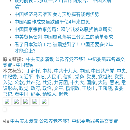
谈判前夜 北京让一步 川普顾问报告：“中国大崩
溃”
中国经济乌云罩顶 美方声称握有谈判优势
中国A股昨成交量跌破千亿4年来首见
中国国家宗教事务局：释学诚发送骚扰信息属实
中美贸易谈判 中国愿意落实三分之二的清单要求
看了日本建筑工地 被震撼到了！中国还要多少年
才能追上？
原文链接：
中共实质溃散 公款养党不够？中纪委新罪名逼交
党费
-
中国禁闻
本文标签：
丁薛祥
,
中共
,
中共十九大
,
中国
,
中国共产党
,
中央
,
中纪委
,
习近平
,
书记
,
人民币
,
信仰
,
党务
,
党员
,
党组织
,
党费
,
入党
,
公款
,
共产党
,
共党
,
共青团
,
十九大
,
国家
,
大陆
,
意识
,
意
识形态
,
政党
,
政府
,
政治
,
文章
,
杨绍政
,
王岐山
,
王曙晓
,
省委
书记
,
看中国
,
纪委
,
纳税人
,
退党
via
中共实质溃散 公款养党不够？中纪委新罪名逼交党费