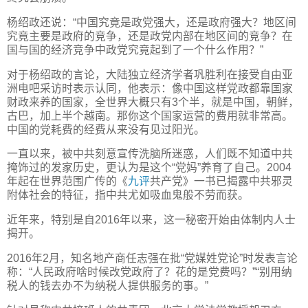
杨绍政还说：“中国究竟是政党强大，还是政府强大？地区间
究竟主要是政府的竞争，还是政党内部在地区间的竞争？在
国与国的经济竞争中政党究竟起到了一个什么作用？”
对于杨绍政的言论，大陆独立经济学者巩胜利在接受自由亚
洲电吧采访时表示认同，他表示：像中国这样党政都靠国家
财政来养的国家，全世界大概只有3个半，就是中国，朝鲜，
古巴，加上半个越南。那你这个国家运营的费用就非常高。
中国的党耗费的经费从来没有见过阳光。
一直以来，被中共刻意宣传洗脑所迷惑，人们既不知道中共
掩饰过的发家历史，更认为是这个“党妈”养育了自己。2004
年起在世界范围广传的《
九评
共产党》一书已揭露中共邪灵
附体社会的特征，指中共尤如吸血鬼般不劳而获。
近年来，特别是自2016年以来，这一秘密开始由体制内人士
揭开。
2016年2月，知名地产商任志强在批“党媒姓党论”时发表言论
称：“人民政府啥时候改党政府了？花的是党费吗？”“别用纳
税人的钱去办不为纳税人提供服务的事。”