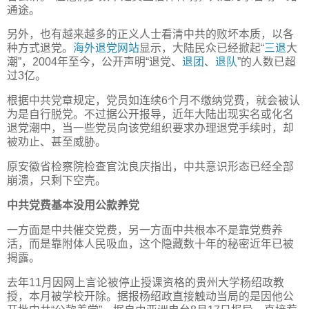
通途。
另外，也有越来越多的正义人士看清中共的败坏本质，以各
种方式退党。
海外
退党网站
显示，大陆民众已经掀起“
三退
大
潮”，2004年至今，公开声明“退党、
退团
、
退队
”的人数已超
过3亿。
根据中共党章规定，党员如连续6个月不缴纳党费，就会被认
为是自行脱党。不过据公开报导，近年大陆出现实名或化名
退党潮中，当一些党员向该党组织要求办理退党手续时，却
被劝止、甚至威胁。
原安徽省检察院检查官沈良庆指出，中共意识形态已经全部
崩溃，只剩下空壳。
中共党费基本没用公款养党
一方面是中共催交党费，另一方面中共根本不是靠党费养
活，而是靠附体人民吸血，这个隐藏数十年的秘密近年已被
揭露。
去年11月因网上言论被停止授课资格的贵州大学杨绍政教
授，本月被学校开除。据报杨绍政直接触动当局的是因他公