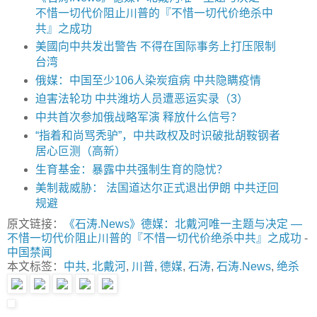
不惜一切代价阻止川普的『不惜一切代价绝杀中
共』之成功
美國向中共发出警告 不得在国际事务上打压限制
台湾
俄媒：中国至少106人染炭疽病 中共隐瞒疫情
迫害法轮功 中共潍坊人员遭恶运实录（3）
中共首次参加俄战略军演 释放什么信号？
“指着和尚骂秃驴”，中共政权及时识破批胡鞍钢者
居心叵测（高新）
生育基金：暴露中共强制生育的隐忧？
美制裁威胁： 法国道达尔正式退出伊朗 中共迂回
规避
原文链接：
《石涛.News》德媒：北戴河唯一主题与决定 —
不惜一切代价阻止川普的『不惜一切代价绝杀中共』之成功
-
中国禁闻
本文标签：
中共
,
北戴河
,
川普
,
德媒
,
石涛
,
石涛.News
,
绝杀