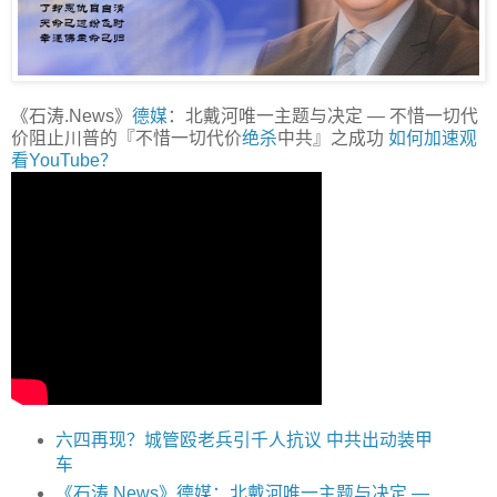
《石涛.News》
德媒
：北戴河唯一主题与决定 — 不惜一切代
价阻止川普的『不惜一切代价
绝杀
中共』之成功
如何加速观
看YouTube？
六四再现？城管殴老兵引千人抗议 中共出动装甲
车
《石涛.News》德媒：北戴河唯一主题与决定 —