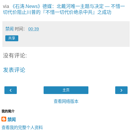
via
《石涛.News》德媒：北戴河唯一主题与决定 — 不惜一
切代价阻止川普的『不惜一切代价绝杀中共』之成功
禁闻
时间：
00:39
共享
没有评论:
发表评论
‹
›
主页
查看网络版本
我的简介
禁闻
查看我的完整个人资料