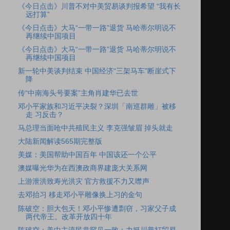
《今日点击》川普不对中美贸易谈判报希望 “我有长
远打算”
《今日点击》大马“一带一路”退货 马哈蒂尔明说不
再继续中国项目
《今日点击》大马“一带一路”退货 马哈蒂尔明说不
再继续中国项目
新一轮中美谈判结束 中国经济“三架马车”断崖式下
降
传“中南海头号要案”主角肖建华已去世
邓小平家族和习近平决裂？深圳「南巡群雕」被移
走 习反击？
马总理当面呛中共殖民主义 李克强皱眉 掉头就走
大陆新闻解读565期完整版
美媒：美国帮助中国百年 中国该还一个公平
澳媒曝光华为在西澳政商界建庞大关系网
上游泄洪致寿光洪灾 官方救援不力又噤声
去邓抬习 移走邓小平雕像换上习的金句
陈破空：胆大包天！邓小平惨遭剽窃，习家父子成
两代帝王。改革开放四十年