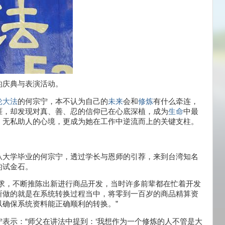
的庆典与表演活动。
轮大法
的何宗宁，本不认为自己的
未来
会和
修炼
有什么牵连，
涯，却发现对真、善、忍的信仰已在心底深植，成为
生命
中最
、无私助人的心境，更成为她在工作中逆流而上的关键支柱。
从大学毕业的何宗宁，透过学长与恩师的引荐，来到台湾知名
的试金石。
需求，不断推陈出新进行商品开发，当时许多前辈都在忙着开发
所做的就是在系统转换过程当中，将零到一百岁的商品精算资
确保系统资料能正确顺利的转换。”
表示：“师父在讲法中提到：‘我想作为一个修炼的人不管是大