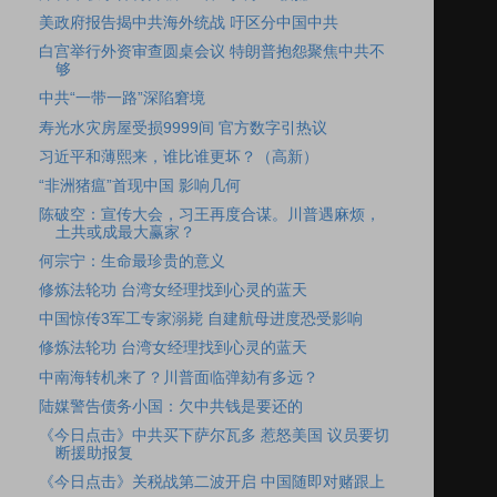
美政府报告揭中共海外统战 吁区分中国中共
白宫举行外资审查圆桌会议 特朗普抱怨聚焦中共不
够
中共“一带一路”深陷窘境
寿光水灾房屋受损9999间 官方数字引热议
习近平和薄熙来，谁比谁更坏？（高新）
“非洲猪瘟”首现中国 影响几何
陈破空：宣传大会，习王再度合谋。川普遇麻烦，
土共或成最大赢家？
何宗宁：生命最珍贵的意义
修炼法轮功 台湾女经理找到心灵的蓝天
中国惊传3军工专家溺毙 自建航母进度恐受影响
修炼法轮功 台湾女经理找到心灵的蓝天
中南海转机来了？川普面临弹劾有多远？
陆媒警告债务小国：欠中共钱是要还的
《今日点击》中共买下萨尔瓦多 惹怒美国 议员要切
断援助报复
《今日点击》关税战第二波开启 中国随即对赌跟上