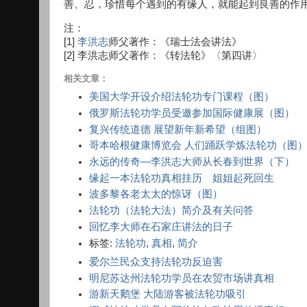
善、忍，珍惜每个遇到的有缘人，就能起到良善的作用
注：
[1]
李洪志
师父著作：《瑞士法会讲法》
[2] 李洪志师父著作：《转法轮》〈第四讲〉
相关文章：
美国大学开设介绍法轮功专门课程（图）
俄罗斯法轮功学员受邀参加国际健康展（图）
复兴传统道德 展望新年新希望（组图）
哥本哈根健康博览会 人们踊跃学炼法轮功（图
永远的传奇—李洪志大师从长春到世界（下）
缘起一本法轮功真相挂历 姐姐起死回生
波多黎各老太太的惊讶（图）
法轮功（法轮大法）简介及有关问答
回忆李大师在石家庄讲法的日子
标签:
法轮功
,
真相
,
简介
爱尔兰民众支持法轮功反迫害
明尼苏达州法轮功学员在农贸市场讲真相
游新天鹅堡 大陆游客被法轮功吸引