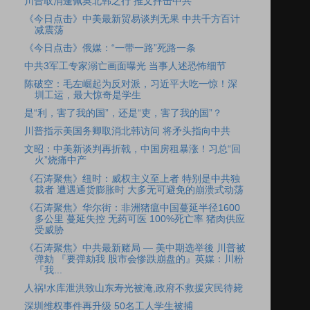
川普取消蓬佩奥北韩之行 推文抨击中共
《今日点击》中美最新贸易谈判无果 中共千方百计
减震荡
《今日点击》俄媒：“一带一路”死路一条
中共3军工专家溺亡画面曝光 当事人述恐怖细节
陈破空：毛左崛起为反对派，习近平大吃一惊！深
圳工运，最大惊奇是学生
是“利，害了我的国”，还是“吏，害了我的国”？
川普指示美国务卿取消北韩访问 将矛头指向中共
文昭：中美新谈判再折戟，中国房租暴涨！习总“回
火”烧痛中产
《石涛聚焦》纽时：威权主义至上者 特别是中共独
裁者 遭遇通货膨胀时 大多无可避免的崩溃式动荡
《石涛聚焦》华尔街：非洲猪瘟中国蔓延半径1600
多公里 蔓延失控 无药可医 100%死亡率 猪肉供应
受威胁
《石涛聚焦》中共最新赌局 — 美中期选举後 川普被
弹劾 『要弹劾我 股市会惨跌崩盘的』英媒：川粉
『我...
人祸!水库泄洪致山东寿光被淹,政府不救援灾民待毙
深圳维权事件再升级 50名工人学生被捕