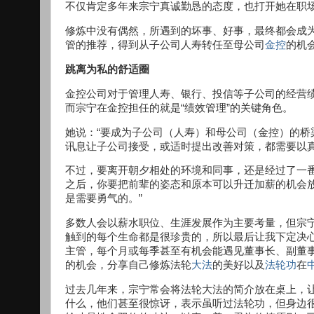
不仅肯定多年来宗宁真诚勤恳的态度，也打开她在职
修炼中没有偶然，所遇到的坏事、好事，最终都会成
管的推荐，得到从子公司人寿转任至母公司
金控
的机
跳离为私的舒适圈
金控公司对于管理人寿、银行、投信等子公司的经营
而宗宁在金控担任的就是“绩效管理”的关键角色。
她说：“要成为子公司（人寿）和母公司（金控）的
讯息让子公司接受，或适时提出改善对策，都需要以真
不过，要离开朝夕相处的环境和同事，还是经过了一
之后，你要把前辈的姿态和原本可以升迁加薪的机会
是需要勇气的。”
多数人会以薪水职位、生涯发展作为主要考量，但宗
触到的每个生命都是很珍贵的，所以最后让我下定决
主管，每个月或每季甚至有机会能遇见董事长、副董
的机会，分享自己修炼法轮
大法
的美好以及
法轮功
在
过去几年来，宗宁常会将法轮大法的简介放在桌上，让
什么，他们甚至很惊讶，表示虽听过法轮功，但身边