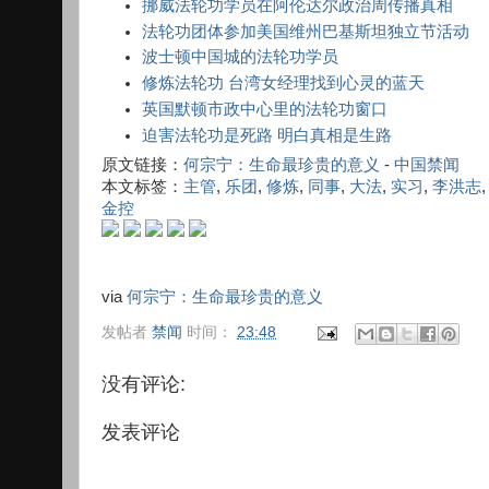
挪威法轮功学员在阿伦达尔政治周传播真相
法轮功团体参加美国维州巴基斯坦独立节活动
波士顿中国城的法轮功学员
修炼法轮功 台湾女经理找到心灵的蓝天
英国默顿市政中心里的法轮功窗口
迫害法轮功是死路 明白真相是生路
原文链接：
何宗宁：生命最珍贵的意义
-
中国禁闻
本文标签：
主管
,
乐团
,
修炼
,
同事
,
大法
,
实习
,
李洪志
金控
via
何宗宁：生命最珍贵的意义
发帖者
禁闻
时间：
23:48
没有评论:
发表评论