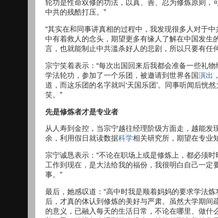
轮功是性命双修的功法，以真、善、忍为修炼原则，
中共的残酷打压。”
“其实在和同事讲真相的过程中，我发现很多人对于
中有着救人的念头，期望更多有缘人了解在中国发生
言，也就能制止中共滥杀好人的悲剧，所以只要有任何
宗宁笑着表示：“每次出国回来后我都会准备一些礼
学法轮功，参加了一个乐团，被邀请到世界各国
演出
道，而这乐团的名字就叫‘天国乐团’。同事听闻后恍然
笑。”
先是修炼者才是专业者
从人寿到金控，当宗宁越往经理阶级方面走，越能发
余，利用假日就读数据
科学
相关研究所，期望在专业
宗宁诚恳表示：“不论在职场上或是修炼上，都必须
工作到现在，是大法给我的福份，我很明白自己一定
事。”
最后，她感叹道：“高中时我是顺着妈妈的要求学法炼
后，才真的体认到修炼的美好与严肃。虽然大学期间
的意义，已融入每天的生活日常，不论在哪里、做什