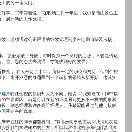
场上的另一扇大门。
为好事。宗宁笑着说：“在职场工作十年后，我也是藉由这位主
会，展开新的工作旅程。”
绩效，必须透过公正严谨的绩效管理制度来定期追踪及考核，
桥梁，就必须放下身段，时时保持一个良好的心态，不管是传达
、善、忍的态度去沟通，才能收到好的效果。”
番挣扎，“在人寿待了十年，我有一定的职位和资历，但到金控
放下，离开熟悉的舒适圈到一个崭新的领域从新开始，这其实
宁
选择
转任金控的原因却大为不同，她说：“我知道在工作中接
心的主要原因，就是可以在新的环境遇到更多不一样的同事和
事长、副总经理和许多高阶经理人。我希望能透过与他们接触
中国
受迫害的真相。”
来来往往的同事都能看到。“有部份同事会主动问我
法轮功
是
很少接触到学法轮功的朋友，所以我常借此机会和他们说明法