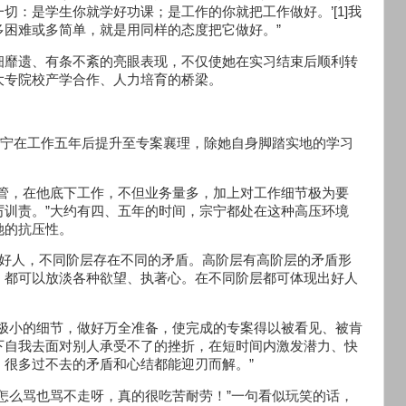
一切：是学生你就学好功课；是工作的你就把工作做好。’[1]我
困难或多简单，就是用同样的态度把它做好。”
细靡遗、有条不紊的亮眼表现，不仅使她在实习结束后顺利转
大专院校产学合作、人力培育的桥梁。
宗宁在工作五年后提升至专案襄理，除她自身脚踏实地的学习
主管，在他底下工作，不但业务量多，加上对工作细节极为要
厉训责。”大约有四、五年的时间，宗宁都处在这种高压环境
她的抗压性。
个好人，不同阶层存在不同的矛盾。高阶层有高阶层的矛盾形
，都可以放淡各种欲望、执著心。在不同阶层都可体现出好人
重极小的细节，做好万全准备，使完成的专案得以被看见、被肯
下自我去面对别人承受不了的挫折，在短时间内激发潜力、快
很多过不去的矛盾和心结都能迎刃而解。”
怎么骂也骂不走呀，真的很吃苦耐劳！”一句看似玩笑的话，