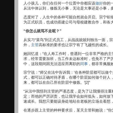
人小孩儿，你们在任何一个位置中你都应该
做好
你的
从法中体认到，修炼无小事，无论是大事还是小事，多
态度对了，人生中的各种可能自然就会开启。宗宁钜
为正式职员，也成功搭建公司与母校建教合作，和各
“你怎么就骂不走呢？”
从实习“菜鸟”到正式员工，从战战兢兢到独当一面，
外，
主管
高标准的要求也让宗宁有了飞越性的成长。
她回忆道：“在人寿工作时，曾遇到一位非常严格的
求，经常需要加班，当工作未达标准时，也免不了严
中，这段期间因无法适应而离职的
同事
，都非常佩服
宗宁说：“师父在法中告诉我：‘在各种阶层都可以做
式，都可以正确对待矛盾，在哪个阶层如何做个好人
来，都可以在自己所在阶层中修炼。’[2]”
“从法中我悟到主管的严谨态度，是为了让我懂得注
定；而他的严厉训责，也让我学会如何低头，如何放
速成长。我想只要能设身处地站在老板的立场去着想，
在逐步跟上主管的种种要求后，某天主管和她说：“你