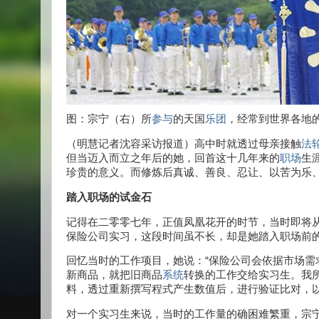
图：宗宁（右）所
参与
的天国
乐团
，经常到世界各地
（明慧记者沈容采访报道）高中时就透过母亲接触
法
但当迈入而立之年后的她，回首这十几年来的
职场
生
珍贵的意义。而修炼后真诚、善良、忍让、以苦为乐
踏入职场的试金石
记得在二零零七年，正值凤凰花开的时节，当时即将
保险公司实习，这段时间虽不长，却是她踏入职场前
回忆当时的工作项目，她说：“保险公司会依据市场
新商品，就把旧商品
系统
转换的工作交给实习生。我
料，透过重新撰写程式产生数值后，进行验证比对，以
对一个实习生来说，当时的工作量的确困难繁重，宗宁