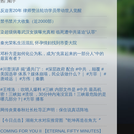
热门帖子
反迫害20年 律师赞法轮功学员带动世人觉醒
禁书禁片大收集（近2000部）
染超级病毒武汉女孩曝光真相 临死遭中共逼迫“认罪”
秦光荣私生活混乱 怀孕情妇找到市委大院
邓朴方是如何化公为私，成为“先富起来的一部分人”中的
最富有者？
#川普演讲 揭“通共门”： #深层政府 配合 #中共 ，颠覆 #
美国选举 体系？媒体崩塌，民众该做什么？｜ #方菲 ｜ #
唐靖远 ｜ #方伟 ｜秦鹏
#王维洛 ：吹哨人爆料 #三峡 内部文件是 #中共 最高机
密！三峡如 #溃坝 ，30分钟内淹没宜昌！三峡最危险的是
哪几部分？| #方菲 播客
网传炎黄春秋社长杜导正声明：保住说真话阵地
【今日点击】湖南大水对应推背图〝乾坤再造在角亢〞
COMING FOR YOU II 【ETERNAL FIFTY MINUTES】