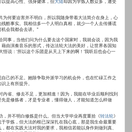
可以提高心性、强身健体，但
大陆
却因为学炼人数众多，遭受
中共为何要迫害并不明白，所以我随身带着大法简介在身上，心
的残酷事实。我相信多一个人明白真相，就少一个人去传播谎
机会我都会去讲。”
物给同事，当他们问为什么要去这个国家时，我就会说，因为我
，藉由演奏音乐的形式，传达法轮大法的美好，让世界各国知
大悟说：‘所以这个乐团是从天上下来的啊！’我听后也会心一
现自己的不足。她除争取外派学习的机会外，也在忙碌工作之
知识上有所提升。
时时内省、修去不足，更加精進！因为，我能在毕业后顺利找到
要先是修炼者，才是专业者，懂得做人，才能知道怎么样做
功，并不明白修炼是什么。但当大学毕业再度重拾《
转法轮
》
疏于学炼，但大法的根已深深扎在我心底，那是我生命最重要
么，都在实践大法对我的要求，我相信若能以身作则做到真、