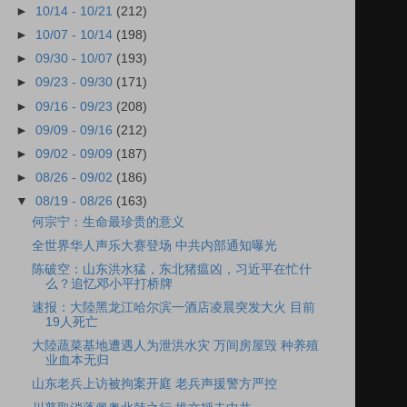
►
10/14 - 10/21
(212)
►
10/07 - 10/14
(198)
►
09/30 - 10/07
(193)
►
09/23 - 09/30
(171)
►
09/16 - 09/23
(208)
►
09/09 - 09/16
(212)
►
09/02 - 09/09
(187)
►
08/26 - 09/02
(186)
▼
08/19 - 08/26
(163)
何宗宁：生命最珍贵的意义
全世界华人声乐大赛登场 中共内部通知曝光
陈破空：山东洪水猛，东北猪瘟凶，习近平在忙什
么？追忆邓小平打桥牌
速报：大陸黑龙江哈尔滨一酒店凌晨突发大火 目前
19人死亡
大陸蔬菜基地遭遇人为泄洪水灾 万间房屋毁 种养殖
业血本无归
山东老兵上访被拘案开庭 老兵声援警方严控