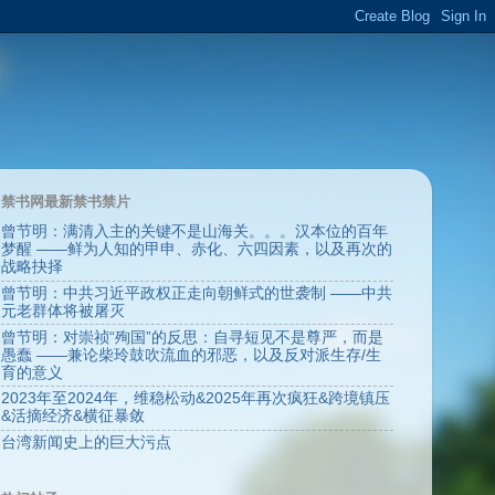
禁书网最新禁书禁片
曾节明：满清入主的关键不是山海关。。。汉本位的百年
梦醒 ——鲜为人知的甲申、赤化、六四因素，以及再次的
战略抉择
曾节明：中共习近平政权正走向朝鲜式的世袭制 ——中共
元老群体将被屠灭
曾节明：对崇祯“殉国”的反思：自寻短见不是尊严，而是
愚蠢 ——兼论柴玲鼓吹流血的邪恶，以及反对派生存/生
育的意义
2023年至2024年，维稳松动&2025年再次疯狂&跨境镇压
&活摘经济&横征暴敛
台湾新闻史上的巨大污点