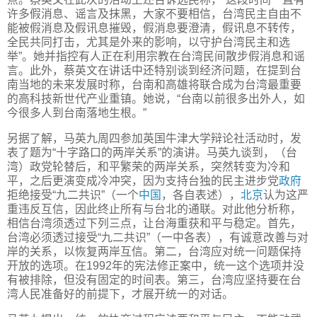
许多假消息、谣言及抹黑，大家不要相信，台湾民主自由不
能被假消息及假讯息摧毁，假消息要澄清，假讯息不转传，
全民共同打击，尤其是外来的影响，以守护台湾民主和选
举”。她并指控有人正在利用宗教在台湾民间散步假消息和谣
言。此外，蔡英文在讲话中还特别谈到经济问题，在提到台
南当地的未来发展时称，台南和高雄将联合成为台湾最重要
的高科技新世代产业重镇。她说，“台南以前很多出外人，如
今很多人到台南落地生根。”
另据了解，马英九周四参加英国牛津大学辩论社活动时，发
表了题为“十字路口的两岸关系”的演讲。马英九谈到，（台
湾）政党轮替后，和平繁荣的两岸关系，突然转变为冷和
平，之后更演变成冷冲突，因为支持台独的民主进步党
政府
拒绝接受“九二共识”（一个
中国
，各自表述），
北京
认为这严
重违反互信，因此终止所有与台北的通联。对此他分析称，
相信台湾须透过下列三点，让台海重获和平与稳定。首先，
台湾必须透过接受“九二共识”（一中各表），有诚意改善与对
岸的关系，以恢复两岸互信。第二，台湾应对统一问题保持
开放的选项。在1992年的宪法修正案中，统一这个选项并没
有被排除，但没有固定的时间表。第三，台湾应坚持要在台
湾人民准备好的前提下，才展开统一的对话。