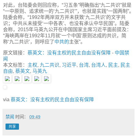
对此，台陆委会则回应称，“习五条”明确指出“九二共识”就是
“一中原则、追求统一的‘九二共识’”，也就是实践“一国两制”。
陆委会称，“1992年两岸双方并未获致‘九二共识’的文字共
识；中共从未接受‘一中各表’、也没有承认中华民国”。陆委
会称，2015年马英九公开在中国国家主席习近平面前提及：
“海峡两岸在1992年11月就‘一个中国’原则达成的共识，简
称‘九二共识’，则呼应了
中共的
主张”。
原文链接：
蔡英文：没有主权的民主自由没有保障
-
中国禁
闻
本文标签：
主权
,
九二共识
,
习近平
,
台湾
,
台湾人
,
民主
,
民主
自由
,
蔡英文
,
马英九
via
蔡英文：没有主权的民主自由没有保障
禁闻
时间：
09:49
共享