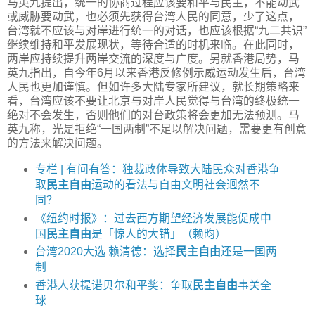
马英九提出，统一的协商过程应该要和平与民主，不能动武
或威胁要动武，也必须先获得台湾人民的同意，少了这点，
台湾就不应该与对岸进行统一的对话，也应该根据“九二共识”
继续维持和平发展现状，等待合适的时机来临。在此同时，
两岸应持续提升两岸交流的深度与广度。另就香港局势，马
英九指出，自今年6月以来香港反修例示威运动发生后，台湾
人民也更加谨慎。但如许多大陆专家所建议，就长期策略来
看，台湾应该不要让北京与对岸人民觉得与台湾的终极统一
绝对不会发生，否则他们的对台政策将会更加无法预测。马
英九称，光是拒绝“一国两制”不足以解决问题，需要更有创意
的方法来解决问题。
专栏 | 有问有答：独裁政体导致大陆民众对香港争
取
民主自由
运动的看法与自由文明社会迥然不
同？
《纽约时报》：过去西方期望经济发展能促成中
国
民主自由
是「惊人的大错」（赖昀）
台湾2020大选 赖清德：选择
民主自由
还是一国两
制
香港人获提诺贝尔和平奖：争取
民主自由
事关全
球