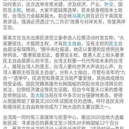
动时表示，这次选举非常关键，涉及经济、产业、
外交
、国
防及
主权
。她说，大家不能缺席选举，若未挺身相挺本土政
权，台湾压力会越来越大。前总统
马英九
则在近日于英国发
表讲话，强调必须透过“九二共识”改善与对岸关系，恢复两岸
互信。
蔡英文在当天出席民进党立委参选人拉票活动时发言称，“大
家要挺住，才能顾主权，才有
民主自由
，没有主权的
民主
自
由是没有保障的。”据中央社报道，她还以香港的反修例抗争
举例说，“香港就是如此，香港没主权，香港人走上街头要求
民主自由是那么的辛苦，台湾主权要一代代传给未来的台湾
人，展现台湾人的意志，台湾人要向世界大声说出心声，台
湾人要顾主权及民主自由”。分析人士指出，尽管在去年的“九
合一”选举中，民进党和蔡英文当局严重受挫，其执政成绩也
饱受诟病。国民党籍高雄市长韩国瑜的突起也将台湾舆论的
关注，拉倒经济建设等民生话题，但自今年夏天以来的香港
反修例运动，及
大陆
当局在年中多次对台强硬地表态，使得
从侧面帮助了蔡英文2020年试图连任的选情。呼吁选民支持
和维持民主自由政体也成为了她大选的主要议题之一。
台湾周一同时有三家媒体与民意中心，推出2020总统大选最
新民调：寻求连任的蔡英文至少领先对手韩国瑜12个百分
点。蔡英文在此次的活动上还告诉选民称，“这段时间一直有