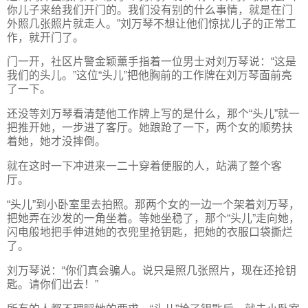
你儿子来给我们开门的。我们没有别的什么事情，就是在门
外照几张照片就走人。”刘万琴不想让他们惊扰儿子的正常工
作，就开门了。
门一开，社区片警金颖薰手指着一位男士对刘万琴说：“这是
我们的头儿。”这位“头儿”把他胸前的工作牌在刘万琴面前亮
了一下。
还没等刘万琴看清楚他工作牌上写的是什么，那个“头儿”就一
把推开她，一步进了客厅。她踉跄了一下，两个女的顺势扶
着她，她才没摔倒。
就在这时一下冲进来一二十穿着便服的人，站满了整个客
厅。
“头儿”到小卧室里去拍照。那两个女的一边一个架着刘万琴，
把她弄在沙发的一角坐着。等她坐稳了，那个“头儿”走向她，
闪电般地把手伸进她的衣兜里抢钥匙，把她的衣服口袋撕烂
了。
刘万琴说：“你们真会骗人。说只是照几张照片，现在还抢钥
匙。请你们出去！”