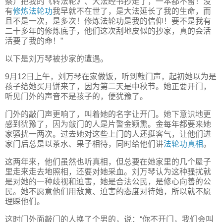
察）把我的《转法轮》、大法经书抄走了，一本都不留！没
有
修炼法轮功
我早就不在世了，是大法延长了我的生命，而
且不是一次，是多次！修炼法轮功是我的信仰！要不是我有
二十多年的修炼底子，他们这次刮地皮似的抄家，真的会活
活要了我的命！”
以下是刘万琴被抄家的遭遇。
9月12日上午，刘万琴在家做饭，听到敲门声，起初她以为是
孩子给她买月饼来了，因为第二天是中秋节。她正要开门，
听见门外的声音不是孩子的，便犹豫了。
门外的敲门声更响了，叫着她的名字让开门。她下意识地更
感到犹豫了，因为敲门的人是片警金颖熏。金每年都要来她
家骚扰一两次。过去她对这些上门的人还挺客气，让他们进
家门后总是以茶水、果子相待，同时给他们讲
法轮功真相
。
这两年来，他们虽然也听真相，但总要在她家里的几个屋子
里走来走去地照相，还要对她采血。刘万琴认为这种骚扰就
是对她的一种歧视和迫害，她是合法公民，是修心向善的公
民。她不愿意他们用敌意、迫害的态度对待她，所以就不愿
理睬他们。
这时门外面敲门的人换了个男的，说：“你不开门，我们会叫