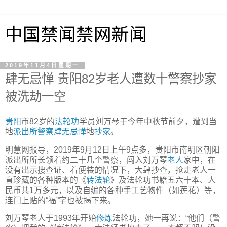
中国禁闻禁网新闻
2019年11月4日星期一
肆无忌惮 贵阳82岁老人遭数十警察抄家
被洗劫一空
贵阳
市82岁的
法轮功
学员刘万琴于今年中秋节前夕，遭到当
地
派出所
警察
肆无忌惮
地
抄家
。
明慧网报导，2019年9月12日上午9点多，贵阳市南明区朝阳
派出所所长领着约二十几个警察，闯入刘万琴
老人
家中，在
没有出示搜查证、着便装的情况下，大肆抄查，抢走老人一
直珍藏的各种版本的《
转法轮
》及法轮功书籍五六十本、人
民币共1万多元，以及自编的各种手工艺物件（如莲花）等，
连门上贴的“福”字也被揭下来。
刘万琴老人于1993年开始
修炼
法轮功，她一再说：“他们（警