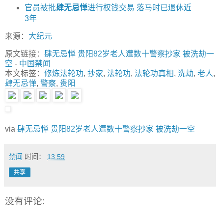
官员被批
肆无忌惮
进行权钱交易 落马时已退休近
3年
来源：
大纪元
原文链接：
肆无忌惮 贵阳82岁老人遭数十警察抄家 被洗劫一
空
-
中国禁闻
本文标签：
修炼法轮功
,
抄家
,
法轮功
,
法轮功真相
,
洗劫
,
老人
,
肆无忌惮
,
警察
,
贵阳
via
肆无忌惮 贵阳82岁老人遭数十警察抄家 被洗劫一空
禁闻
时间：
13:59
共享
没有评论: