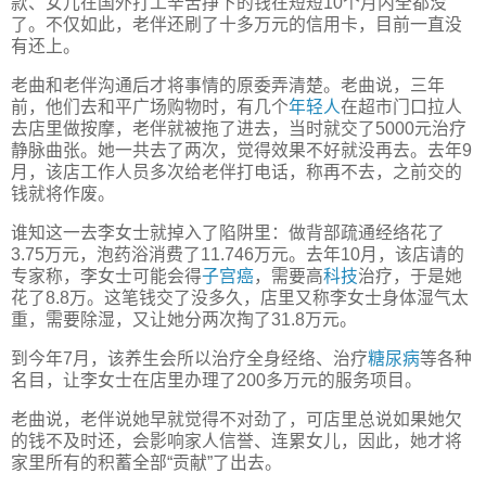
款、女儿在国外打工辛苦挣下的钱在短短10个月内全都没
了。不仅如此，老伴还刷了十多万元的信用卡，目前一直没
有还上。
老曲和老伴沟通后才将事情的原委弄清楚。老曲说，三年
前，他们去和平广场购物时，有几个
年轻人
在超市门口拉人
去店里做按摩，老伴就被拖了进去，当时就交了5000元治疗
静脉曲张。她一共去了两次，觉得效果不好就没再去。去年9
月，该店工作人员多次给老伴打电话，称再不去，之前交的
钱就将作废。
谁知这一去李女士就掉入了陷阱里：做背部疏通经络花了
3.75万元，泡药浴消费了11.746万元。去年10月，该店请的
专家称，李女士可能会得
子宫癌
，需要高
科技
治疗，于是她
花了8.8万。这笔钱交了没多久，店里又称李女士身体湿气太
重，需要除湿，又让她分两次掏了31.8万元。
到今年7月，该养生会所以治疗全身经络、治疗
糖尿病
等各种
名目，让李女士在店里办理了200多万元的服务项目。
老曲说，老伴说她早就觉得不对劲了，可店里总说如果她欠
的钱不及时还，会影响家人信誉、连累女儿，因此，她才将
家里所有的积蓄全部“贡献”了出去。