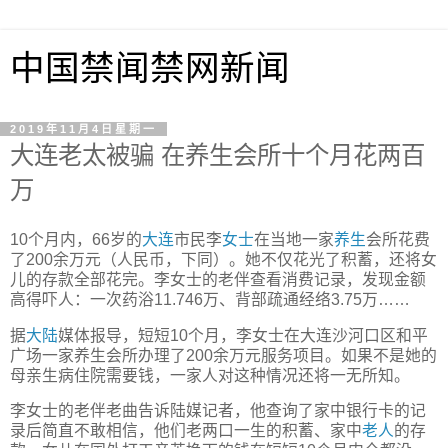
中国禁闻禁网新闻
2019年11月4日星期一
大连老太被骗 在养生会所十个月花两百
万
10个月内，66岁的
大连
市民李
女士
在当地一家
养生
会所花费
了200余万元（人民币，下同）。她不仅花光了积蓄，还将女
儿的存款全部花完。李女士的老伴查看消费记录，发现金额
高得吓人：一次药浴11.746万、背部疏通经络3.75万……
据
大陆
媒体报导，短短10个月，李女士在大连沙河口区和平
广场一家养生会所办理了200余万元服务项目。如果不是她的
母亲生病住院需要钱，一家人对这种情况还将一无所知。
李女士的老伴老曲告诉陆媒记者，他查询了家中银行卡的记
录后简直不敢相信，他们老两口一生的积蓄、家中
老人
的存