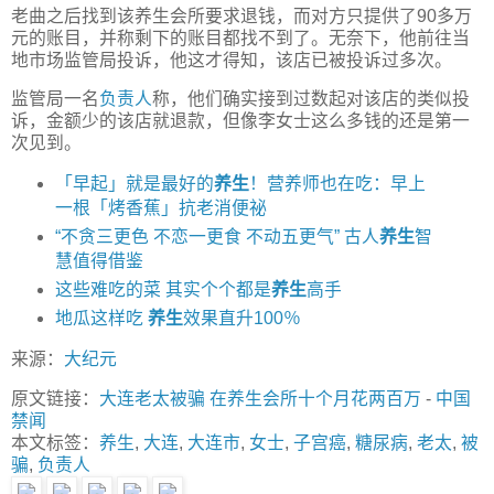
老曲之后找到该养生会所要求退钱，而对方只提供了90多万
元的账目，并称剩下的账目都找不到了。无奈下，他前往当
地市场监管局投诉，他这才得知，该店已被投诉过多次。
监管局一名
负责人
称，他们确实接到过数起对该店的类似投
诉，金额少的该店就退款，但像李女士这么多钱的还是第一
次见到。
「早起」就是最好的
养生
！营养师也在吃：早上
一根「烤香蕉」抗老消便祕
“不贪三更色 不恋一更食 不动五更气” 古人
养生
智
慧值得借鉴
这些难吃的菜 其实个个都是
养生
高手
地瓜这样吃
养生
效果直升100％
来源：
大纪元
原文链接：
大连老太被骗 在养生会所十个月花两百万
-
中国
禁闻
本文标签：
养生
,
大连
,
大连市
,
女士
,
子宫癌
,
糖尿病
,
老太
,
被
骗
,
负责人