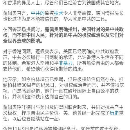
和香港的异见人士，尽管他们已经流亡到德国或其它地方。
蓬佩奥直言，
中共的
监控
技术
令人非常震惊，德国情报局长
也说过华为是不能被信任的，华为就是中共的工具。
在回答现场提问时，
蓬佩奥明确指出，美国针对的是中共政
权，而不是中国人民；针对的是中共的极权统治以及它们对
全世界造成的影响。
对于香港问题，蓬佩奥表示，美国已经明确向中共政府发
声，中共必须履行一国两制的承诺，允许香港人生活在不同
的体制。希望港人坚持和平
非暴力
，所有热爱自由的人都会
支持他们，希望他们获得所期待的结果。
他表示，如今柏林墙虽已倒塌，但是极权统治仍然存在。推
倒柏林墙30周年的纪念日，对极权统治者而言，并不值得庆
祝，而是感到恐惧，他们一直在破坏国际上自由公平的秩
序，并利用这种秩序达到自己的目的。
蓬佩奥呼吁德国与美国及同盟国联合起来，共同对抗共产主
义极权，捍卫自由民主价值。美、德曾经一起完成了
历史
重
任，以后也要继续站在一起。
今年11月9日是柏林墙被推倒纪念日。30年前的这天深夜，