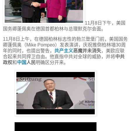
11月8日下午，美国
国务卿蓬佩奥在德国首都柏林与总理默克尔会面。
11月8日上午，在德国柏林标志性的勃兰登堡门前，美国国务
卿蓬佩奥（Mike Pompeo）发表演讲，庆祝推倒柏林墙30周
年的同时，也提出警告，
共产主义
恶魔并未消失
，美欧应联
合起来共同捍卫自由。他直指中共对全球的威胁，并将
中共
政权
和
中国
人民
明确区分开来。