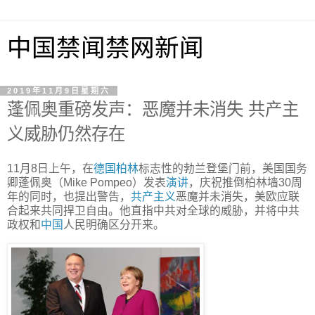
中国禁闻禁网新闻
2019年11月9日星期六
蓬佩奥重磅发声：恶魔并未消失 共产主
义威胁仍然存在
11月8日上午，在
德国
柏林
标志性的勃兰登堡门前，美国国务
卿蓬佩奥（Mike Pompeo）发表
演讲
，庆祝推倒柏林墙30周
年的同时，也提出警告，
共产主义
恶魔并未消失，美欧应联
合起来共同捍卫自由。他直指中共对全球的威胁，并将中共
政权和
中国
人民明确区分开来。