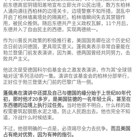
前东德高官阴错阳差地宣布立即允许公民出境，数万东柏林
人涌向通往西柏林的边境关卡，边境警察不知所措，混乱中
开启了柏林墙离境处的隔离栏。柏林墙瞬间失去其禁锢作
用，被民众推倒。随后东德共产主义政权瓦解，11个月后，
东德并入了自由民主的西德，实现两德统一。
作为川普反共政策的积极推行者，美国国务卿在这个历史纪
念日前访问德国，更具现实意义。蓬佩奥表示非常自豪能在
勃兰登堡门前发表演讲，因为美、德两国曾经共同努力，击
败共产主义。
他这次是受德国科尔伯基金会之邀发表演讲，作为其“全球领
袖对话”系列活动的一集。演讲在该基金会的柏林分部举行，
正好位于勃兰登堡大门前的巴黎广场一侧。
蓬佩奥在演讲中还提及自己与德国的缘分始于上世纪80年代
初，那时他才20多岁，是美国驻德的一名年轻士兵，甚至在
东西德的边境上执行过任务。
当时他很不明白，什么样的政
权需要筑起钢筋水泥之墙，防止人民跑出去。他也完全不知
道，冷战什么时候结束。
不过，他很明确的一点是，必须竭尽全力去抗争。
而且美国
占有绝对优势，因为有神的指引。