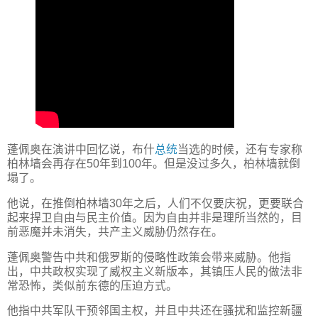
蓬佩奥在演讲中回忆说，布什
总统
当选的时候，还有专家称
柏林墙会再存在50年到100年。但是没过多久，柏林墙就倒
塌了。
他说，在推倒柏林墙30年之后，人们不仅要庆祝，更要联合
起来捍卫自由与民主价值。因为自由并非是理所当然的，目
前恶魔并未消失，共产主义威胁仍然存在。
蓬佩奥警告中共和俄罗斯的侵略性政策会带来威胁。他指
出，中共政权实现了威权主义新版本，其镇压人民的做法非
常恐怖，类似前东德的压迫方式。
他指中共军队干预邻国主权，并且中共还在骚扰和监控新疆