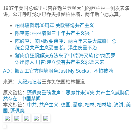
1987年美国总统里根曾在勃兰登堡大门的西柏林一侧发表演
讲，公开呼吁戈尔巴乔夫推倒柏林墙，两年后心愿成真。
柏林墙倒塌30周年 美欧警惕
共产主义
陈奎德: 柏林墙倒三十年
共产主义
兴亡
陈破空：美国政要疾呼：两百年来最大威胁！总
统会见
共产主义
受害者。港生伤重不治
猪肉价狂飙解决方法来了!中南海又软化?纳瓦罗
语出惊人 川普:建立没有
共产主义
邪恶未来
AD：搬瓦工官方翻墙服务Just My Socks，不怕被墙
来源：
大纪元
记者
王亦笑德国柏林报道
原文链接：
蓬佩奥重磅发声：恶魔并未消失 共产主义威胁仍
然存在
-
中国禁闻
本文标签：
中共
,
共产主义
,
德国
,
恶魔
,
柏林
,
柏林墙
,
演讲
,
美
国
,
蓬佩奥