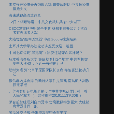
李克强开经济会再强调六稳 川普放狠话 中共救经济
措施失灵
海康威视高管遭调查
12日：硝烟弥漫，中共文攻武斗兵临中大城下
CECC发重磅声明警告中共 林郑要提升武力？抗议
者有志愿者大军
大陆垃圾“酷鸟浏览器”串改Google搜索结果
土耳其大学举办法轮功讲座受欢迎（组图）
中国北京惊现“黑死病”：鼠疫还是夺命瘟神吗？
狂攻香港多所大学 警龌龊专打2个地方 中共军机突
现中大 外媒：习近平有特别行动
助纣为虐 河北阜平原国保队长丧命 靠迫害法轮功升
迁
微信群内撑香港 判断烧人事件是演戏 南昌航大副教
授遭举报
川普弹劾听证电视直播，与中共电视认罪比对，看
人民的权力（川普推推推20191113第30期）
茅台前总经理刘自力受审 贪腐数额特别巨大 大经销
商背景非同一般
警民冲突持续 传港府高层密会至半夜