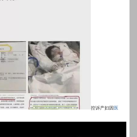
控诉产妇因
医