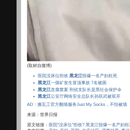
(取材自微博)
医院没床位拒收
黑龙江
惊爆一名产妇枉死
黑龙江
一煤矿发生冒顶事故 7名被困
黑龙江
贪腐窝案 刑侦支队长是黑社会保护伞
黑龙江
公安厅网络安全总队长孙跃武被双开
AD：搬瓦工官方翻墙服务Just My Socks，不怕被墙
来源：世界日报
原文链接：
医院“没床位”拒收? 黑龙江惊爆一名产妇枉