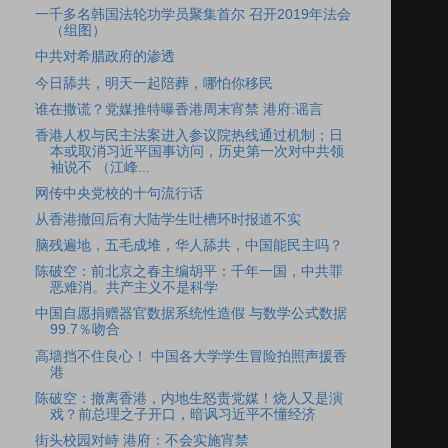
一千多名韩国法轮功学员聚集首尔 召开2019年法会
（组图）
中共对希腊政府的渗透
今日舔共，明天一起陪葬，哪怕你移民
谁在撒谎？党媒推特曝香港周末宵禁 港府:谣言
香港人权与民主法案进入参议院热线通过机制；日
本或取消习近平国事访问，历史第一次对中共领
袖说不 （江峰...
网传中央党校的十句流行话
从香港撤回后有大陆学生吐槽环时报道不实
脑残遍地，五毛成堆，华人舔共，中国能民主吗？
陈破空：前北京之春主编胡平：千年一国，中共罪
恶难消。共产主义不是科学
中国自愿捐赠器官数据系统性造假 与数学公式数据
99.7％吻合
高墙挡不住良心！ 中国各大学学生冒险拍照声援香
港
陈破空：撤离香港，内地生怒责党媒！烧人又是演
戏？前总理之子开口，暗讽习近平不懂经济
街头校园对峙 港府：不会实施宵禁