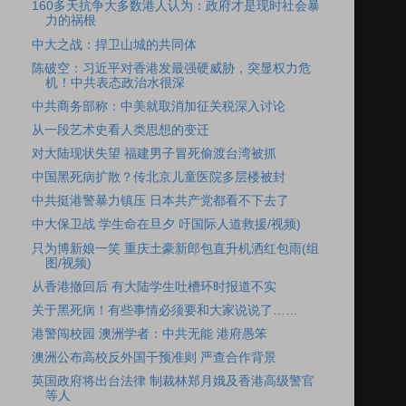
160多天抗争大多数港人认为：政府才是现时社会暴
力的祸根
中大之战：捍卫山城的共同体
陈破空：习近平对香港发最强硬威胁，突显权力危
机！中共表态政治水很深
中共商务部称：中美就取消加征关税深入讨论
从一段艺术史看人类思想的变迁
对大陆现状失望 福建男子冒死偷渡台湾被抓
中国黑死病扩散？传北京儿童医院多层楼被封
中共挺港警暴力镇压 日本共产党都看不下去了
中大保卫战 学生命在旦夕 吁国际人道救援/视频)
只为博新娘一笑 重庆土豪新郎包直升机洒红包雨(组
图/视频)
从香港撤回后 有大陆学生吐槽环时报道不实
关于黑死病！有些事情必须要和大家说说了……
港警闯校园 澳洲学者：中共无能 港府愚笨
澳洲公布高校反外国干预准则 严查合作背景
英国政府将出台法律 制裁林郑月娥及香港高级警官
等人