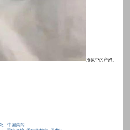
抢救中的产妇。
死
-
中国禁闻