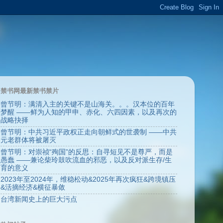
禁书网最新禁书禁片
曾节明：满清入主的关键不是山海关。。。汉本位的百年
梦醒 ——鲜为人知的甲申、赤化、六四因素，以及再次的
战略抉择
曾节明：中共习近平政权正走向朝鲜式的世袭制 ——中共
元老群体将被屠灭
曾节明：对崇祯“殉国”的反思：自寻短见不是尊严，而是
愚蠢 ——兼论柴玲鼓吹流血的邪恶，以及反对派生存/生
育的意义
2023年至2024年，维稳松动&2025年再次疯狂&跨境镇压
&活摘经济&横征暴敛
台湾新闻史上的巨大污点