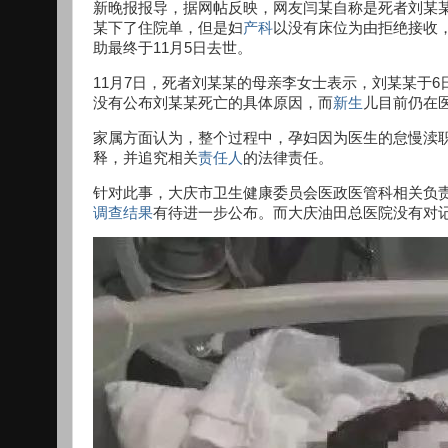
新晚报报导，据网帖反映，网友闫某自称是死者刘某某
某下了住院单，但是妇
产科
以没有床位为由拒绝接收
助最终于11月5日去世。
11月7日，死者刘某某的母亲李女士表示，刘某某于6
没有公布刘某某死亡的具体原因，而
新生
儿目前仍在
家属方面认为，整个过程中，孕妇因为医生的怠慢渎
释，并追究相关
责任人
的法律责任。
针对此事，大庆市卫生健康委员会医政医管科相关负责
调查结果
有待进一步公布。而大庆油田总医院没有对