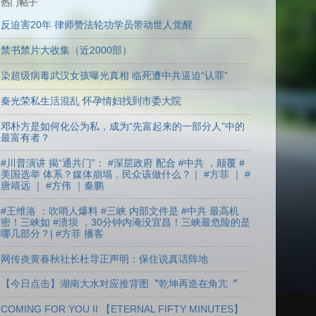
热门帖子
反迫害20年 律师赞法轮功学员带动世人觉醒
禁书禁片大收集（近2000部）
染超级病毒武汉女孩曝光真相 临死遭中共逼迫“认罪”
秦光荣私生活混乱 怀孕情妇找到市委大院
邓朴方是如何化公为私，成为“先富起来的一部分人”中的
最富有者？
#川普演讲 揭“通共门”： #深层政府 配合 #中共 ，颠覆 #
美国选举 体系？媒体崩塌，民众该做什么？｜ #方菲 ｜ #
唐靖远 ｜ #方伟 ｜秦鹏
#王维洛 ：吹哨人爆料 #三峡 内部文件是 #中共 最高机
密！三峡如 #溃坝 ，30分钟内淹没宜昌！三峡最危险的是
哪几部分？| #方菲 播客
网传炎黄春秋社长杜导正声明：保住说真话阵地
【今日点击】湖南大水对应推背图〝乾坤再造在角亢〞
COMING FOR YOU II 【ETERNAL FIFTY MINUTES】