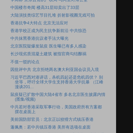
中国楼市奇闻 楼高31层却卖出了33层
大陆演技类综艺节目扎堆 折射影视圈无戏可拍
香港抗争4大特点 北京无法应对
香港学校正成为民主抗争新前沿 中共惊恐
中共抹黑香港抗议者手法大曝光
北京医院疑爆发鼠疫 医生曝已有多人感染
长沙现劣质混凝土建筑 被指官商勾结酿祸
不值一驳的论点
因批评中共 北京拒绝两名澳大利亚国会议员入境
习近平巴西对港讲话，杀机四起还是危机四伏？ 别
坐等，呼吁全球大学生支持香港大学抗暴 （江峰
漫谈201...
鼠疫疑已扩散中国大陆4省市 多名北京医生披露内情
(图集/视频)
中共若对香港采取军事行动，美国政府所有方案都
摆在桌面上
美前国防部官员：北京正以狡猾方式镇压香港
蓬佩奥：若中共镇压香港 美所有选项在桌面