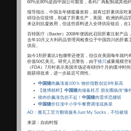
60%至80%是由中国公司製造，各药厂再配制成其他
报导指出，中国去年猪瘟爆发前，就有过肝素供应吃紧
碍综合症疫情，削减了肝素生产，美国、欧洲的药品
来达到抗凝效用，但这些原料进入全球供应链后，在11
百特医疗（Baxter）2008年便因此召回肝素注射
去年10月义大利药品管理局检查位于中国四川的肝素
供应。
如今1剂肝素比1包绷带还便宜，但仅在美国每年就约有1
价值50亿美元。研究人员警告，由于
猪只
减量规模空
（FDA）7月时表示美国市场还有6到9个月的缓冲
能获得批准，进一步延迟可用性。
中国猪
肉飙涨逾100％ 物价指数创近8年新高
【微博精粹】
中国猪
肉储备耗尽 朋友圈疯传“像
猪肉价飙涨负担不起！
中国猪
肉需求恐腰斩
中国猪
价狂涨中小学午餐费调涨或换菜
AD：搬瓦工官方翻墙服务Just My Socks，不怕被墙
来源：自由时报