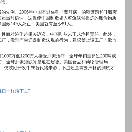
药物。
的先例。2006年中国有过俗称「蓝耳病」的猪繁殖和呼吸障
官员当时确认，这促使中国制造掺入鲨鱼软骨提炼的廉价物质
国致149人死亡，美国就有至少81人。
产品，且面对逾千起相关诉讼，中国则从未正式承担责任。此外，
工厂，发现严重违反制造法规的行为，建议禁止该工厂向欧盟
000万至1200万人接受肝素治疗，全球年销量超过200吨或
前，全球肝素短缺算是迫在眉睫。美国食品和药物管理局
时间，仍鼓励开发牛来替代猪来源，不过还是需要严格的测试才
牲口一样活下去”