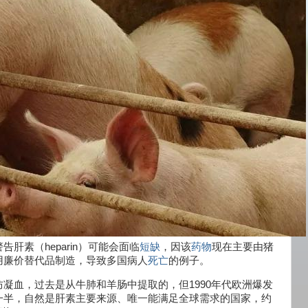
肝素（heparin）可能会面临
短缺
，因该
药物
现在主要由猪
用廉价替代品制造，导致多国病人
死亡
的例子。
防凝血，过去是从牛肺和羊肠中提取的，但1990年代欧洲爆发
一半，自然是肝素主要来源、唯一能满足全球需求的国家，约