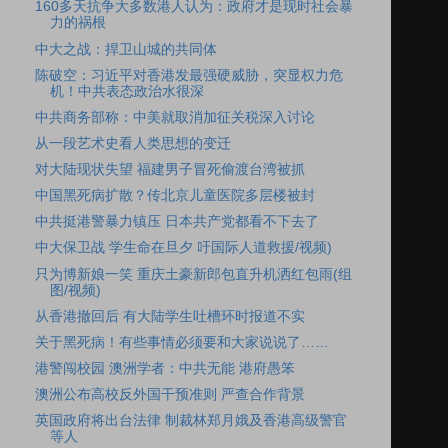
160多天抗争大多数港人认为：政府才是现时社会暴
力的祸根
中大之战：捍卫山城的共同体
陈破空：习近平对香港发最强硬威胁，突显权力危
机！中共表态政治水很深
中共商务部称：中美就取消加征关税深入讨论
从一段艺术史看人类思想的变迁
对大陆现状失望 福建男子冒死偷渡台湾被抓
中国黑死病扩散？传北京儿童医院多层楼被封
中共挺港警暴力镇压 日本共产党都看不下去了
中大保卫战 学生命在旦夕 吁国际人道救援/视频)
只为博新娘一笑 重庆土豪新郎包直升机洒红包雨(组
图/视频)
从香港撤回后 有大陆学生吐槽环时报道不实
关于黑死病！有些事情必须要和大家说说了……
港警闯校园 澳洲学者：中共无能 港府愚笨
澳洲公布高校反外国干预准则 严查合作背景
英国政府将出台法律 制裁林郑月娥及香港高级警官
等人