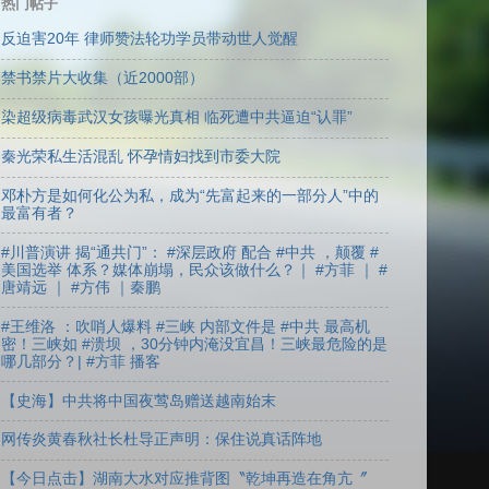
热门帖子
反迫害20年 律师赞法轮功学员带动世人觉醒
禁书禁片大收集（近2000部）
染超级病毒武汉女孩曝光真相 临死遭中共逼迫“认罪”
秦光荣私生活混乱 怀孕情妇找到市委大院
邓朴方是如何化公为私，成为“先富起来的一部分人”中的
最富有者？
#川普演讲 揭“通共门”： #深层政府 配合 #中共 ，颠覆 #
美国选举 体系？媒体崩塌，民众该做什么？｜ #方菲 ｜ #
唐靖远 ｜ #方伟 ｜秦鹏
#王维洛 ：吹哨人爆料 #三峡 内部文件是 #中共 最高机
密！三峡如 #溃坝 ，30分钟内淹没宜昌！三峡最危险的是
哪几部分？| #方菲 播客
【史海】中共将中国夜莺岛赠送越南始末
网传炎黄春秋社长杜导正声明：保住说真话阵地
【今日点击】湖南大水对应推背图〝乾坤再造在角亢〞