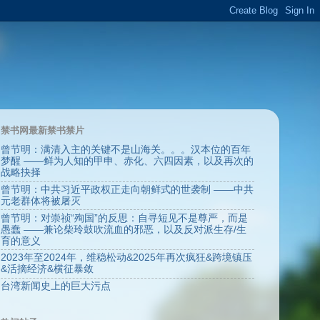
禁书网最新禁书禁片
曾节明：满清入主的关键不是山海关。。。汉本位的百年
梦醒 ——鲜为人知的甲申、赤化、六四因素，以及再次的
战略抉择
曾节明：中共习近平政权正走向朝鲜式的世袭制 ——中共
元老群体将被屠灭
曾节明：对崇祯“殉国”的反思：自寻短见不是尊严，而是
愚蠢 ——兼论柴玲鼓吹流血的邪恶，以及反对派生存/生
育的意义
2023年至2024年，维稳松动&2025年再次疯狂&跨境镇压
&活摘经济&横征暴敛
台湾新闻史上的巨大污点