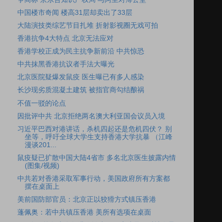
中国楼市奇闻 楼高31层却卖出了33层
大陆演技类综艺节目扎堆 折射影视圈无戏可拍
香港抗争4大特点 北京无法应对
香港学校正成为民主抗争新前沿 中共惊恐
中共抹黑香港抗议者手法大曝光
北京医院疑爆发鼠疫 医生曝已有多人感染
长沙现劣质混凝土建筑 被指官商勾结酿祸
不值一驳的论点
因批评中共 北京拒绝两名澳大利亚国会议员入境
习近平巴西对港讲话，杀机四起还是危机四伏？ 别
坐等，呼吁全球大学生支持香港大学抗暴 （江峰
漫谈201...
鼠疫疑已扩散中国大陆4省市 多名北京医生披露内情
(图集/视频)
中共若对香港采取军事行动，美国政府所有方案都
摆在桌面上
美前国防部官员：北京正以狡猾方式镇压香港
蓬佩奥：若中共镇压香港 美所有选项在桌面