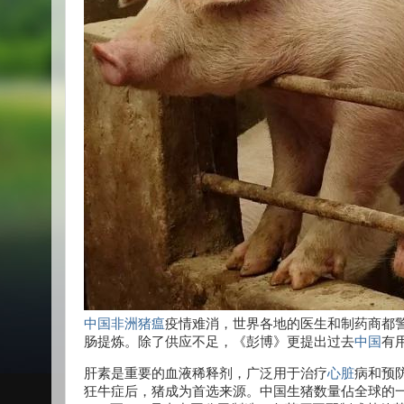
中国
非洲猪瘟
疫情难消，世界各地的医生和制药商都警告
肠提炼。除了供应不足，《彭博》更提出过去
中国
有
肝素是重要的血液稀释剂，广泛用于治疗
心脏
病和预
狂牛症后，猪成为首选来源。中国生猪数量佔全球的