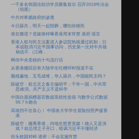
一千多名韩国法轮功学员聚集首尔 召开2019年法会
（组图）
中共对希腊政府的渗透
今日舔共，明天一起陪葬，哪怕你移民
谁在撒谎？党媒推特曝香港周末宵禁 港府:谣言
香港人权与民主法案进入参议院热线通过机制；日
本或取消习近平国事访问，历史第一次对中共领
袖说不 （江峰...
网传中央党校的十句流行话
从香港撤回后有大陆学生吐槽环时报道不实
脑残遍地，五毛成堆，华人舔共，中国能民主吗？
陈破空：前北京之春主编胡平：千年一国，中共罪
恶难消。共产主义不是科学
中国自愿捐赠器官数据系统性造假 与数学公式数据
99.7％吻合
高墙挡不住良心！ 中国各大学学生冒险拍照声援香
港
陈破空：撤离香港，内地生怒责党媒！烧人又是演
戏？前总理之子开口，暗讽习近平不懂经济
街头校园对峙 港府：不会实施宵禁