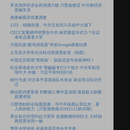
李克强开经济会再强调六稳 川普放狠话 中共救经济
措施失灵
海康威视高管遭调查
12日：硝烟弥漫，中共文攻武斗兵临中大城下
CECC发重磅声明警告中共 林郑要提升武力？抗议
者有志愿者大军
大陆垃圾“酷鸟浏览器”串改Google搜索结果
土耳其大学举办法轮功讲座受欢迎（组图）
中国北京惊现“黑死病”：鼠疫还是夺命瘟神吗？
狂攻香港多所大学 警龌龊专打2个地方 中共军机突
现中大 外媒：习近平有特别行动
助纣为虐 河北阜平原国保队长丧命 靠迫害法轮功升
迁
微信群内撑香港 判断烧人事件是演戏 南昌航大副教
授遭举报
川普弹劾听证电视直播，与中共电视认罪比对，看
人民的权力（川普推推推20191113第30期）
茅台前总经理刘自力受审 贪腐数额特别巨大 大经销
商背景非同一般
警民冲突持续 传港府高层密会至半夜