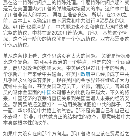
爲在这个特殊时间点上的特殊处理。什麽特殊时间点呢？就
是现在美国国内对川普的弹劾是政坛最大的事。这件事牵扯
了川普非常大的精力。 再加上准备竞选，所以，在2020之
前，基本上可以确定川普不愿意和中共进行 #贸易战 的决
战。#川普 也看清楚了，中共那边也不会和他在大选前达成
完整的协议，中共在赌2020川普落选。 所以，基於这个情
况，这个第一阶段的协议就是一个休战协议。双方都需要这
个休战协议。
单从这条线上看，这个思路没有太大的问题。 关键是情况要
比这个复杂。 美国民主政治的一个特点，也是它的一个弱点
是，商界对政治的影响太大。中美经济经过几十年的融合，
华尔街几十年来给中共输血，在美国
政府
中已经形成了中共
几乎是永久的说客集团。现在美国的金融界还在继续加大力
度给中共输血，甚至美国政府员工，老师，消防员，普通职
员的退休金里面的
中国
公司都占的比例越来越大，不久的将
来，中国经济的衰荣将直接关系到美国普通人未来的经济安
全。那贸易战还怎麽打？ 一边用关税试图掐中共的脖子，另
一面，华尔街给中共插上氧气管。那不是美国自己和自己过
不去吗？ 除非，中共做真正的结构性的改革，那意味着中共
本身做根本性的改革。
如果中共没有在向那个方向走。那川普政府应该在贸易战之