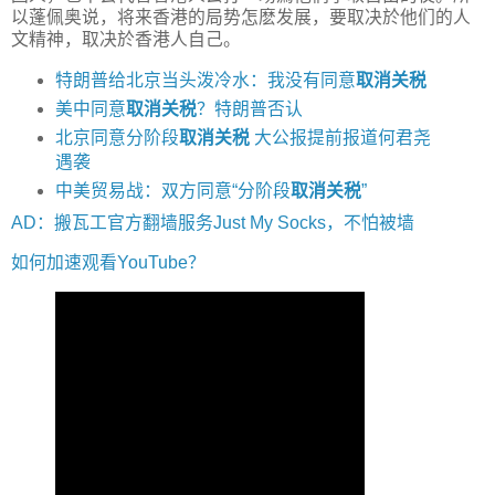
以蓬佩奥说，将来香港的局势怎麽发展，要取决於他们的人
文精神，取决於香港人自己。
特朗普给北京当头泼冷水：我没有同意
取消关税
美中同意
取消关税
？特朗普否认
北京同意分阶段
取消关税
大公报提前报道何君尧
遇袭
中美贸易战：双方同意“分阶段
取消关税
”
AD：搬瓦工官方翻墙服务Just My Socks，不怕被墙
如何加速观看YouTube？