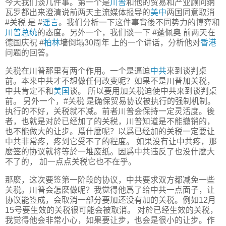
今天我们谈几件事。第一个是
川普
和他的贸易和产业顾问纳
瓦罗都出来澄清说前两天主流媒体报导的
美中
两国同意取消
#关税 是 #
谣言
。我们分析一下这件事背後不同势力的博弈和
川普总统
的态度。另外一个，我们谈一下 #蓬佩奥 前两天在
德国庆祝 #
柏林
墙倒塌30周年 上的一个讲话，分析他对
香港
问题的回答。
关税在川普那里有两个作用。一个是逼迫
中共
来到谈判桌
前。本来中共才不想做任何改变呢？如果不是川普加关税，
中共肯定不和
美国
谈。 所以要用加关税迫使中共来到谈判桌
前。 另外一个，#关税 是确保贸易协议被执行的强制机制。
执行的不好，关税就不减。前者川普会保持一定灵活度。後
者，也就是对於已经加了的关税，川普知道是不能撤销的，
也不能做大的让步。爲什麽呢？以爲已经加的关税一定要让
中共非常疼，疼到它受不了的程度。 如果没有让中共疼，那
麽签的协议就将等於一堆废纸。因爲中共违反了也没什麽大
不了的， 加一点点关税它也不在乎。
那麽，这次要签第一阶段的协议，中共要求双方都减免一些
关税。川普会怎麽做呢？我觉得他爲了给中共一点面子，让
协议能签成，会取消一部分要加还没有加的关税。例如12月
15号要生效的关税很可能会被取消。 对於已经生效的关税，
我觉得他会非常小心，如果要让步，也会是很小的让步。作