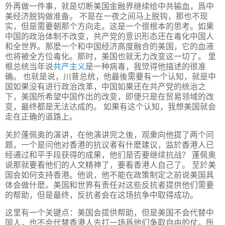
外再做一件事，就是切断美国金融界继续给中共输血，爲中
美经济脱钩做准备。 不是在一夜之间马上脱钩，那也不现
实，但是需要朝那个方向走。这是一个很根本的思考。如果
中国的政治体制不改变，共产党的意识形态还在毒化中国人
和全世界。那麽一个和中国经济高度融合的美国，它的血液
也将被全方位毒化。那时，美国也就无力改变这一切了。 里
根总统当年说
共产主义
是一种病毒，我觉得他描述的很准
确。 也就是说，川普总统，他最後需要有一个认知，就是中
国如果没有进行政治改革，中国如果还在共产党的统治之
下，美国所希望中国作出的改变，即便只是在贸易领域的改
变，最终都是无法达成的。 如果有这个认知，我想美国就会
走在正确的道路上。
关於蓬佩奥的演讲，在他演讲完之後，观衆向他提了两个问
题，一个是问他对香港的抗议者有什麽建议，监於香港人已
经通过和平手段获得的成果，他们是否要继续抗战？ 蓬佩奥
说那就要看他们的人文精神了，要看香港人自己了。 至於美
国会如何支持香港。他说，他不能在政策制定之前说美国具
体会做什麽。美国和世界有责任对这些反抗者提供他们需要
的帮助，但是最终，反抗者会在这场抗争中取得成功。
这里有一个关键点：美国会提供帮助，但是美国不会代替中
国人，也不会代替香港人去打一场爲他们争取自由的仗。所