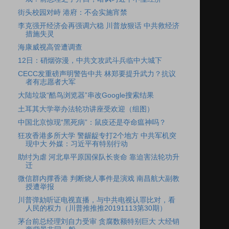
街头校园对峙 港府：不会实施宵禁
李克强开经济会再强调六稳 川普放狠话 中共救经济
措施失灵
海康威视高管遭调查
12日：硝烟弥漫，中共文攻武斗兵临中大城下
CECC发重磅声明警告中共 林郑要提升武力？抗议
者有志愿者大军
大陆垃圾“酷鸟浏览器”串改Google搜索结果
土耳其大学举办法轮功讲座受欢迎（组图）
中国北京惊现“黑死病”：鼠疫还是夺命瘟神吗？
狂攻香港多所大学 警龌龊专打2个地方 中共军机突
现中大 外媒：习近平有特别行动
助纣为虐 河北阜平原国保队长丧命 靠迫害法轮功升
迁
微信群内撑香港 判断烧人事件是演戏 南昌航大副教
授遭举报
川普弹劾听证电视直播，与中共电视认罪比对，看
人民的权力（川普推推推20191113第30期）
茅台前总经理刘自力受审 贪腐数额特别巨大 大经销