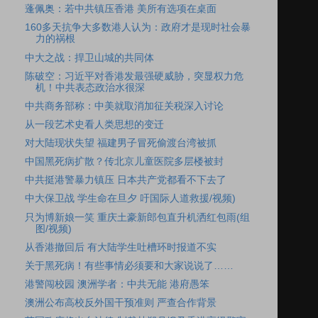
蓬佩奥：若中共镇压香港 美所有选项在桌面
160多天抗争大多数港人认为：政府才是现时社会暴
力的祸根
中大之战：捍卫山城的共同体
陈破空：习近平对香港发最强硬威胁，突显权力危
机！中共表态政治水很深
中共商务部称：中美就取消加征关税深入讨论
从一段艺术史看人类思想的变迁
对大陆现状失望 福建男子冒死偷渡台湾被抓
中国黑死病扩散？传北京儿童医院多层楼被封
中共挺港警暴力镇压 日本共产党都看不下去了
中大保卫战 学生命在旦夕 吁国际人道救援/视频)
只为博新娘一笑 重庆土豪新郎包直升机洒红包雨(组
图/视频)
从香港撤回后 有大陆学生吐槽环时报道不实
关于黑死病！有些事情必须要和大家说说了……
港警闯校园 澳洲学者：中共无能 港府愚笨
澳洲公布高校反外国干预准则 严查合作背景