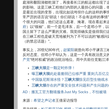
庭湖和鄱阳湖都乾涸了，再接着长江的航运都出现了
的影响。这是三峡工程他们内部的人最担心的问题，
是最近出现的变形，出现比如说垮坝什么的这样的事
常严厉的语言说“胡说！你们胡说！不会有这样的事情
个很大的问题，他们还这么遮著、掩著。现在看起来
府
）以“领袖”，前一个是毛泽东，后一个是邓小平，以
国土留下了这么严重的灾难。我觉得确实是值得我们
在三峡工程也是破天荒地被列为了不可以说的“敏感问
（的禁忌话题）”。
事实上，20世纪80年代，
赵紫阳
就曾向邓小平谏言三
反对态度。但邓小平却认为，这是一个具有政治意义
产党
“绝对权威”的政治统治地位。而中共前任党魁江
三峡大坝
是一颗定时炸弹！
曝
三峡大坝
此处最脆弱已位移严重 重则几百亿
中国版尼斯湖水怪？
三峡大坝
惊见巨型生物戏水
三峡大坝
存在的严重安全技术问题和产生问题的
AD：搬瓦工官方翻墙服务Just My Socks，不怕被墙
来源：
希望之声
记者
王倩采访报导
原文链接：
长江截流22年 戴晴：三峡大坝弊端渐引