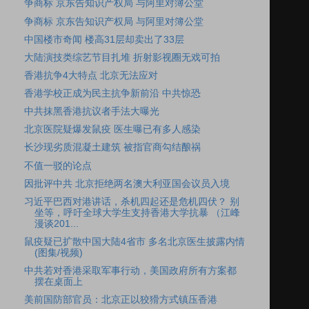
争商标 京东告知识产权局 与阿里对簿公堂
争商标 京东告知识产权局 与阿里对簿公堂
中国楼市奇闻 楼高31层却卖出了33层
大陆演技类综艺节目扎堆 折射影视圈无戏可拍
香港抗争4大特点 北京无法应对
香港学校正成为民主抗争新前沿 中共惊恐
中共抹黑香港抗议者手法大曝光
北京医院疑爆发鼠疫 医生曝已有多人感染
长沙现劣质混凝土建筑 被指官商勾结酿祸
不值一驳的论点
因批评中共 北京拒绝两名澳大利亚国会议员入境
习近平巴西对港讲话，杀机四起还是危机四伏？ 别
坐等，呼吁全球大学生支持香港大学抗暴 （江峰
漫谈201...
鼠疫疑已扩散中国大陆4省市 多名北京医生披露内情
(图集/视频)
中共若对香港采取军事行动，美国政府所有方案都
摆在桌面上
美前国防部官员：北京正以狡猾方式镇压香港