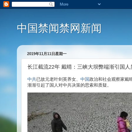
中国禁闻禁网新闻
2019年11月11日星期一
长江截流22年 戴晴：三峡大坝弊端渐引国
中共
已故元老叶剑英养女、
中国
政治和社会观察家戴
渐渐引起了国人对中共决策的思索和质疑。