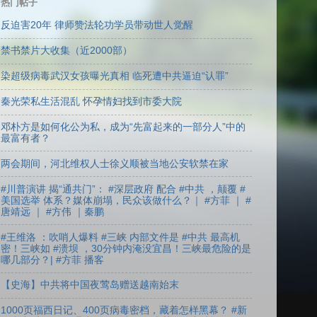
热门帖子
反迫害20年 律师赞法轮功学员带动世人觉醒
禁书禁片大收集（近2000部）
染超级病毒武汉女孩曝光真相 临死遭中共逼迫“认罪”
秦光荣私生活混乱 怀孕情妇找到市委大院
邓朴方是如何化公为私，成为“先富起来的一部分人”中的
最富有者？
两会期间，河北维权人士徐义顺被当地公安软禁在家
#川普演讲 揭“通共门”： #深层政府 配合 #中共 ，颠覆 #
美国选举 体系？媒体崩塌，民众该做什么？｜ #方菲 ｜ #
唐靖远 ｜ #方伟 ｜秦鹏
#王维洛 ：吹哨人爆料 #三峡 内部文件是 #中共 最高机
密！三峡如 #溃坝 ，30分钟内淹没宜昌！三峡最危险的是
哪几部分？| #方菲 播客
【史海】中共将中国夜莺岛赠送越南始末
1000页福西日记、400页病毒密档，藏着怎样黑幕？ #新