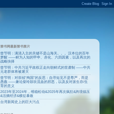
禁书网最新禁书禁片
曾节明：满清入主的关键不是山海关。。。汉本位的百年
梦醒 ——鲜为人知的甲申、赤化、六四因素，以及再次的
战略抉择
曾节明：中共习近平政权正走向朝鲜式的世袭制 ——中共
元老群体将被屠灭
曾节明：对崇祯“殉国”的反思：自寻短见不是尊严，而是
愚蠢 ——兼论柴玲鼓吹流血的邪恶，以及反对派生存/生
育的意义
2023年至2024年，维稳松动&2025年再次疯狂&跨境镇压
&活摘经济&横征暴敛
台湾新闻史上的巨大污点