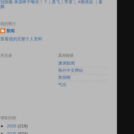
冠病毒 来源终于曝光！？｜真飞｜李茗｜ #唐靖远 ｜秦
鹏
我的简介
禁闻
查看我的完整个人资料
关注者
真相链接
澳洲新闻
海外中文网站
禁闻网
气功
博客归档
►
2026
(219)
►
2025
(974)