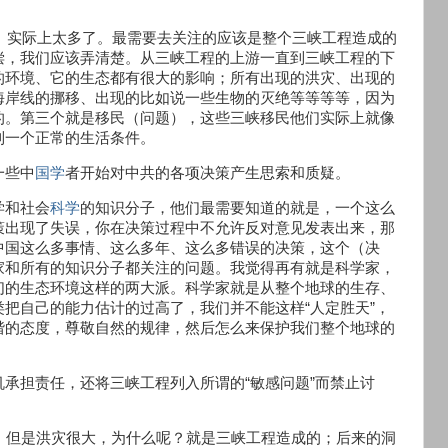
害）实际上太多了。最需要去关注的应该是整个三峡工程造成的
偿，我们应该弄清楚。从三峡工程的上游一直到三峡工程的下
的环境、它的生态都有很大的影响；所有出现的洪灾、出现的
海岸线的挪移、出现的比如说一些生物的灭绝等等等等，因为
的。第三个就是移民（问题），这些三峡移民他们实际上就像
到一个正常的生活条件。
一些中
国学
者开始对中共的各项决策产生思索和质疑。
学和社会
科学
的知识分子，他们最需要知道的就是，一个这么
策出现了失误，你在决策过程中不允许反对意见发表出来，那
中国这么多事情、这么多年、这么多错误的决策，这个（决
家和所有的知识分子都关注的问题。我觉得再有就是科学家，
们的生态环境这样的两大派。科学家就是从整个地球的生存、
把自己的能力估计的过高了，我们并不能这样“人定胜天”，
谐的态度，尊敬自然的规律，然后怎么来保护我们整个地球的
承担责任，还将三峡工程列入所谓的“敏感问题”而禁止讨
，但是洪灾很大，为什么呢？就是三峡工程造成的；后来的洞