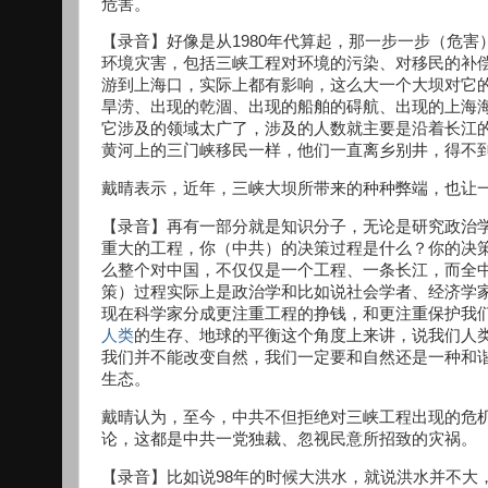
危害。
【录音】好像是从1980年代算起，那一步一步（危
环境灾害，包括三峡工程对环境的污染、对移民的补
游到上海口，实际上都有影响，这么大一个大坝对它
旱涝、出现的乾涸、出现的船舶的碍航、出现的上海
它涉及的领域太广了，涉及的人数就主要是沿着长江
黄河上的三门峡移民一样，他们一直离乡别井，得不
戴晴表示，近年，三峡大坝所带来的种种弊端，也让
【录音】再有一部分就是知识分子，无论是研究政治
重大的工程，你（中共）的决策过程是什么？你的决
么整个对中国，不仅仅是一个工程、一条长江，而全
策）过程实际上是政治学和比如说社会学者、经济学
现在科学家分成更注重工程的挣钱，和更注重保护我
人类
的生存、地球的平衡这个角度上来讲，说我们人类
我们并不能改变自然，我们一定要和自然还是一种和
生态。
戴晴认为，至今，中共不但拒绝对三峡工程出现的危机
论，这都是中共一党独裁、忽视民意所招致的灾祸。
【录音】比如说98年的时候大洪水，就说洪水并不大