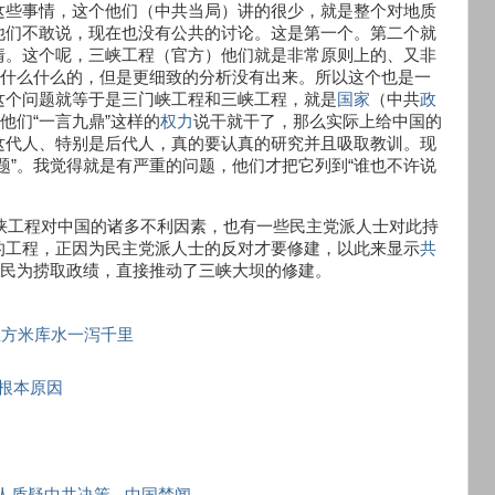
这些事情，这个他们（中共当局）讲的很少，就是整个对地质
他们不敢说，现在也没有公共的讨论。这是第一个。第二个就
情。这个呢，三峡工程（官方）他们就是非常原则上的、又非
”什么什么的，但是更细致的分析没有出来。所以这个也是一
这个问题就等于是三门峡工程和三峡工程，就是
国家
（中共
政
他们“一言九鼎”这样的
权力
说干就干了，那么实际上给中国的
这代人、特别是后代人，真的要认真的研究并且吸取教训。现
题”。我觉得就是有严重的问题，他们才把它列到“谁也不许说
峡工程对中国的诸多不利因素，也有一些民主党派人士对此持
的工程，正因为民主党派人士的反对才要修建，以此来显示
共
泽民为捞取政绩，直接推动了三峡大坝的修建。
立方米库水一泻千里
根本原因
国人质疑中共决策
-
中国禁闻