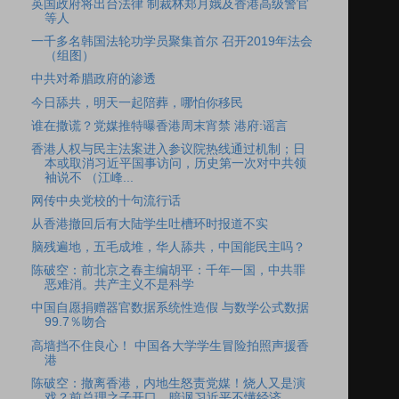
英国政府将出台法律 制裁林郑月娥及香港高级警官
等人
一千多名韩国法轮功学员聚集首尔 召开2019年法会
（组图）
中共对希腊政府的渗透
今日舔共，明天一起陪葬，哪怕你移民
谁在撒谎？党媒推特曝香港周末宵禁 港府:谣言
香港人权与民主法案进入参议院热线通过机制；日
本或取消习近平国事访问，历史第一次对中共领
袖说不 （江峰...
网传中央党校的十句流行话
从香港撤回后有大陆学生吐槽环时报道不实
脑残遍地，五毛成堆，华人舔共，中国能民主吗？
陈破空：前北京之春主编胡平：千年一国，中共罪
恶难消。共产主义不是科学
中国自愿捐赠器官数据系统性造假 与数学公式数据
99.7％吻合
高墙挡不住良心！ 中国各大学学生冒险拍照声援香
港
陈破空：撤离香港，内地生怒责党媒！烧人又是演
戏？前总理之子开口，暗讽习近平不懂经济