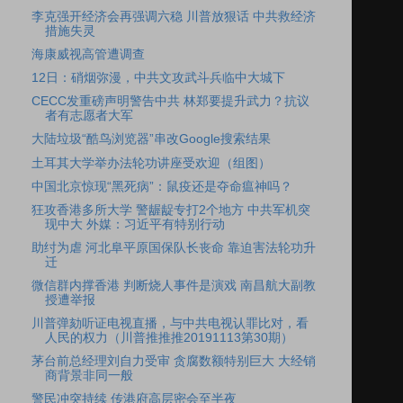
李克强开经济会再强调六稳 川普放狠话 中共救经济
措施失灵
海康威视高管遭调查
12日：硝烟弥漫，中共文攻武斗兵临中大城下
CECC发重磅声明警告中共 林郑要提升武力？抗议
者有志愿者大军
大陆垃圾“酷鸟浏览器”串改Google搜索结果
土耳其大学举办法轮功讲座受欢迎（组图）
中国北京惊现“黑死病”：鼠疫还是夺命瘟神吗？
狂攻香港多所大学 警龌龊专打2个地方 中共军机突
现中大 外媒：习近平有特别行动
助纣为虐 河北阜平原国保队长丧命 靠迫害法轮功升
迁
微信群内撑香港 判断烧人事件是演戏 南昌航大副教
授遭举报
川普弹劾听证电视直播，与中共电视认罪比对，看
人民的权力（川普推推推20191113第30期）
茅台前总经理刘自力受审 贪腐数额特别巨大 大经销
商背景非同一般
警民冲突持续 传港府高层密会至半夜