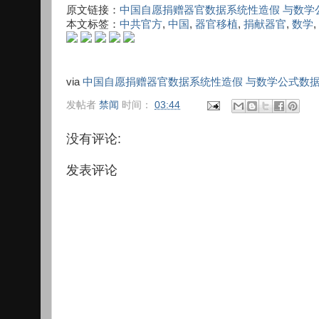
原文链接：
中国自愿捐赠器官数据系统性造假 与数学公
本文标签：
中共官方
,
中国
,
器官移植
,
捐献器官
,
数学
,
via
中国自愿捐赠器官数据系统性造假 与数学公式数据9
发帖者
禁闻
时间：
03:44
没有评论:
发表评论