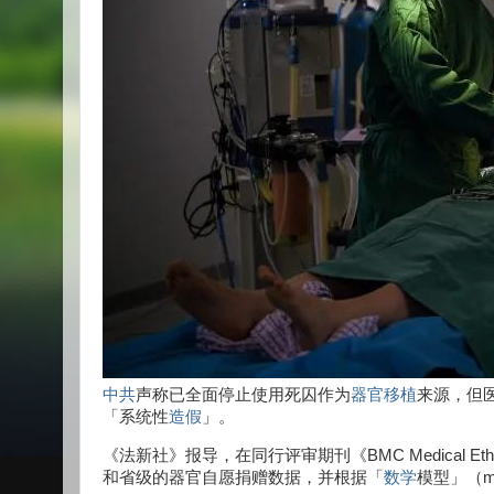
中共
声称已全面停止使用死囚作为
器官移植
来源，但
「系统性
造假
」。
《法新社》报导，在同行评审期刊《BMC Medical 
和省级的器官自愿捐赠数据，并根据「
数学
模型」（ma