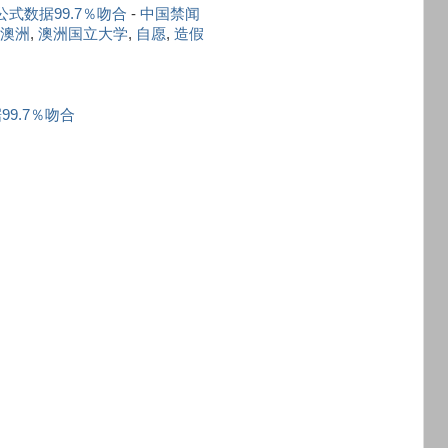
式数据99.7％吻合
-
中国禁闻
澳洲
,
澳洲国立大学
,
自愿
,
造假
9.7％吻合