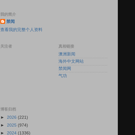
我的简介
禁闻
查看我的完整个人资料
关注者
真相链接
澳洲新闻
海外中文网站
禁闻网
气功
博客归档
►
2026
(221)
►
2025
(974)
►
2024
(1336)