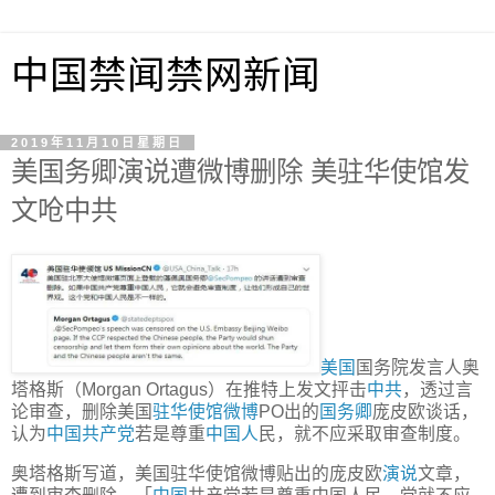
中国禁闻禁网新闻
2019年11月10日星期日
美国务卿演说遭微博删除 美驻华使馆发
文呛中共
美国
国务院发言人奥
塔格斯（Morgan Ortagus）在推特上发文抨击
中共
，透过言
论审查，删除美国
驻华使馆
微博
PO出的
国务卿
庞皮欧谈话，
认为
中国
共产党
若是尊重
中国人
民，就不应采取审查制度。
奥塔格斯写道，美国驻华使馆微博贴出的庞皮欧
演说
文章，