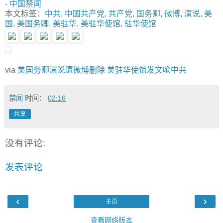
-
中国禁闻
本文标签：
中共
,
中国共产党
,
共产党
,
国务卿
,
微博
,
演说
,
美
国
,
美国务卿
,
美驻华
,
美驻华使馆
,
驻华使馆
via
美国务卿演说遭微博删除 美驻华使馆发文呛中共
禁闻
时间：
02:16
共享
没有评论:
发表评论
‹
›
主页
查看网络版本