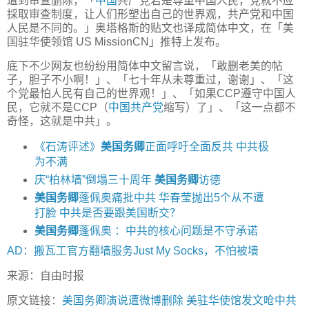
遭到审查删除，「
中国
共产党若是尊重中国人民，党就不应
採取审查制度，让人们形塑出自己的世界观，共产党和中国
人民是不同的。」奥塔格斯的贴文也译成简体中文，在「美
国驻华使领馆 US MissionCN」推特上发布。
底下不少网友也纷纷用简体中文留言说，「敢删老美的帖
子，胆子不小啊！」、「七十年从未尊重过，谢谢」、「这
个党最怕人民有自己的世界观！」、「如果CCP遵守中国人
民，它就不是CCP（
中国共产党
缩写）了」、「这一点都不
奇怪，这就是中共」。
《石涛评述》
美国务卿
正面呼吁全面反共 中共极
为不满
庆“柏林墙”倒塌三十周年
美国务卿
访德
美国务卿
蓬佩奥痛批中共 华春莹抛出5个从不遭
打脸 中共是否要跟美国断交？
美国务卿
蓬佩奥 ：中共的核心问题是不守承诺
AD：搬瓦工官方翻墙服务Just My Socks，不怕被墙
来源：自由时报
原文链接：
美国务卿演说遭微博删除 美驻华使馆发文呛中共