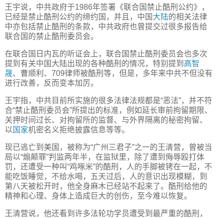
王宇说，中共政府于1986年签署《联合国禁止酷刑公约》，
已经是禁止酷刑公约的缔约国，并且，中国
大陆
的相关法律
中亦包括禁止酷刑的条款，中共政府也曾提交过很多报告给
联合国的禁止酷刑委员会。
在联合国日内瓦的听证会上，联合国禁止酷刑委员会也多次
提到有关中国大陆出现的各种酷刑的情况，特别提到
高智
晟
、曹顺利、709律师被酷刑等，但是，多年来中共不但没有
进行改善，反而变本加厉。
王宇指，中共目前所实施的很多法律法规都是“恶法”，并不符
合“禁止酷刑委员会”所提出的标准，例如延长审前拘留期限、
关押时间过长、对拘留所的监督、与外界隔离的秘密拘留、
以
国家
机密名义拒绝披露信息等等。
现已逃亡到美国，被称为“广州三君子”之一的王清营，曾被当
局以“煽颠罪”判监两年半，在监狱里，除了遭到侮辱殴打体
罚，还遭受一种叫“鸡啄米”的酷刑，人的手脚被铐在一起，不
能吃饭睡觉，不给水喝，五天过后，人的意识出现模糊，到
第八天被松开时，他全身麻木已经站不起来了。酷刑给他的
精神和心理、身体上造成巨大的创伤，至今难以恢复。
王清营说，他还看到许多法轮功学员遭受到最严重的酷刑，