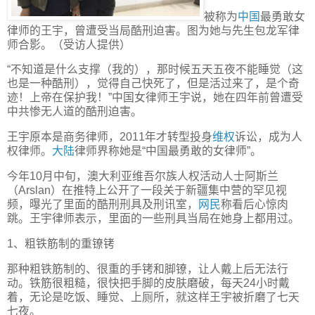
被称为
中国
最勇敢女
律师的王宇，曾遭受当局酷刑迫害。图为她与先生包龙军律
师合影。（受访人提供）
“不知道是什么支撑（我的），那时候五天五夜不能睡觉（这
也是一种酷刑），觉得自己快死了，但是活过来了，是个奇
迹！上帝在保护我！”中国女律师王宇说，她在四年前曾遭受
中共惨无人道的酷刑迫害。
王宇原本是商务律师，2011年才转型投身
维权
诉讼，成为人
权律师。
大陆
律师界称她是“中国最勇敢的女律师”。
今年10月中旬，澳大利亚维吾尔族人权活动人士阿斯兰
（Arslan）在推特上公开了一段关于新疆集中营的罕见视
频，曝光了里面的酷刑刑具及刑讯室，
网民
称看后心惊肉
跳。王宇律师表示，里面的一些刑具当局在她身上都用过。
1、粗铁筋制的重镣铐
那种粗铁筋制的、很重的手铐和脚镣，让人戴上后无法行
动。铁筋很粗糙，很快把手脚的皮肤磨破，每天24小时戴
着，无论是吃饭、睡觉、上厕所，就这样王宇被折磨了七天
七夜。