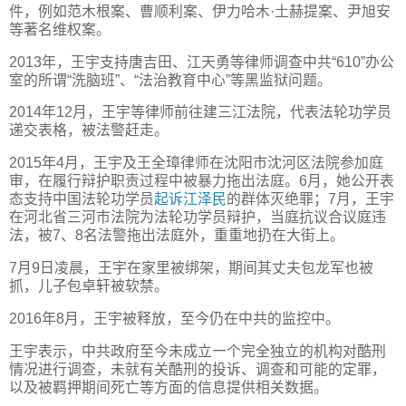
件，例如范木根案、曹顺利案、伊力哈木·土赫提案、尹旭安
等著名维权案。
2013年，王宇支持唐吉田、江天勇等律师调查中共“610”办公
室的所谓“洗脑班”、“法治教育中心”等黑监狱问题。
2014年12月，王宇等律师前往建三江法院，代表法轮功学员
递交表格，被法警赶走。
2015年4月，王宇及王全璋律师在沈阳市沈河区法院参加庭
审，在履行辩护职责过程中被暴力拖出法庭。6月，她公开表
态支持中国法轮功学员
起诉江泽民
的群体灭绝罪；7月，王宇
在河北省三河市法院为法轮功学员辩护，当庭抗议合议庭违
法，被7、8名法警拖出法庭外，重重地扔在大街上。
7月9日凌晨，王宇在家里被绑架，期间其丈夫包龙军也被
抓，儿子包卓轩被软禁。
2016年8月，王宇被释放，至今仍在中共的监控中。
王宇表示，中共政府至今未成立一个完全独立的机构对酷刑
情况进行调查，未就有关酷刑的投诉、调查和可能的定罪，
以及被羁押期间死亡等方面的信息提供相关数据。