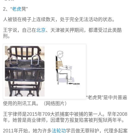
2、“
老虎
凳”
人被锁在椅子上连续数天，处于完全无法活动的状态。
王宇说，自己在
北京
、天津被关押期间，都遭受过此类酷
刑。
“老虎凳”是中共普遍
使用的刑讯工具。（网络图片）
王宇律师是2015年709大抓捕案中被捕的第一人。早年2008
年，她曾是商业律师，因遭警方报复陷害被判冤狱两年半。
2011年开始，她为许多
法轮功
学员做无罪辩护，代理多起案