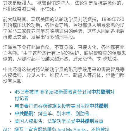
其次是新疆人。“狱警很怕这些人，法轮功是反抗最激烈的，
他们经常喊口号，不怕死。”
前大陆警官、现居美国的法轮功学员刘晓斌指，1999年720
开始镇压法轮功后，各地看守所、监狱都派人到最邪恶的辽
宁省马三家教养院学习酷刑逼供的经验，这些人回到各地后
再彼此交流，发展出很多酷刑手段。
江泽民下令打死算自杀，不查身源，直接火化，各地都有死
亡名额。“由于这些恶行有上层的保护，底层警察真的像魔鬼
似的，从那时起手段越来越邪恶，肆无忌惮。”刘晓斌说。
中共还将这些对待法轮功学员的酷刑手段用来迫害高智晟等
人权律师、异见人士、维权人士、新疆人等群体，但他们都
没有屈服。
45记者被捕 寒冬屡揭新疆教育营丑闻
中共酷刑
对
付记者
电击毒打迫吞药维族女投奔美国泪控
中共酷刑
中共酷刑
：烤全羊、别木棒、刮肋骨……
美国人权报告：法轮功学员受
中共酷刑
最重
AD：搬瓦工官方翻墙服务Just My Socks，不怕被墙