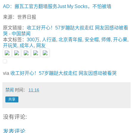
AD：搬瓦工官方翻墙服务Just My Socks，不怕被墙
来源：世界日报
原文链接：
收工好开心！57岁蹦跶大叔走红 网友因感动被看
哭
-
中国禁闻
本文标签：
300万
,
人行道
,
北京青年报
,
安全帽
,
师傅
,
开心果
,
开玩笑
,
成年人
,
网友
via
收工好开心！57岁蹦跶大叔走红 网友因感动被看哭
禁闻
时间：
11:16
共享
没有评论:
发表评论