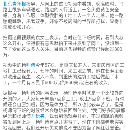
北京青年报
报导，从网上的这段视频中看到，晚高峰时，马
路上很多车辆通过，路边的人行道上，一名头戴黄色安全
帽、身着工作服、体型微胖的工地工人一个人走着，他一路
蹦蹦跳跳，甩著双手，好像不被周围的世界所打扰，显得非
常放松和开心。
拍摄这段视频的袁女士表示，当时正值下班时间，看到大叔
这么开心，觉得很有意思就拍下来并发到了网上，没想到一
下子受到这么多人关注。目前这条视频的点赞已经超过300
万。
视频中的杨
师傅
今年57岁，是重庆长寿人，来重庆市区的工
地打工已经有六、七年的时间，来工地之前，他在长寿主要
以收废品谋生，收入不高，到重庆的建筑工地后做起了木
工，一个月有人民币6000元(约860美元)左右的收入。
据报导，杨师傅的同事表示，杨师傅平时就是一个比较外向
开朗的人，大家每天早晨7点多上工，晚上5点多下班，有时
候还会自愿加班，因为是体力活，所以也比较辛苦了，但是
杨师傅下班的时候经常会蹦跳着回到住处。“我们好多同事都
经常和杨师傅
开玩笑
，说看到他就会开心，不过蹦跳的视频
被发到网上后，杨师傅有点儿害羞了，现在下班都老老实实
地走回去，我们还开玩笑劝他说不要因为当了网红就害羞。”