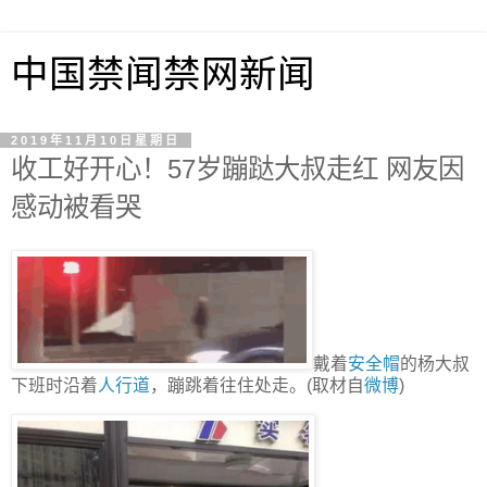
中国禁闻禁网新闻
2019年11月10日星期日
收工好开心！57岁蹦跶大叔走红 网友因
感动被看哭
戴着
安全帽
的杨大叔
下班时沿着
人行道
，蹦跳着往住处走。(取材自
微博
)