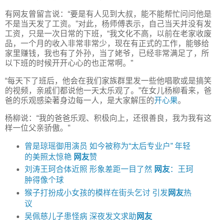
有网友曾留言说：“要是有人见到大叔，能不能帮忙问问他是
不是当天发了工资。”对此，杨师傅表示，自己当天并没有发
工资，只是一次日常的下班，“我文化不高，以前在老家收废
品，一个月的收入非常非常少，现在有正式的工作，能够给
家里赚钱，我也有了外孙，当了姥爷，已经非常满足了，所
以下班的时候开开心心的也正常啊。”
“每天下了班后，他会在我们家族群里发一些他唱歌或是搞笑
的视频，亲戚们都说他一天太乐观了。”在女儿杨柳看来，爸
爸的乐观感染著身边每一人，是大家解压的
开心果
。
杨柳说：“我的爸爸乐观、积极向上，还很善良，我为我有这
样一位父亲骄傲。”
曾是琼瑶御用演员 如今被称为“太后专业户” 年轻
的美照太惊艳
网友
赞
刘涛王珂合体近照 形象差距一目了然
网友
：王珂
肿得像个球
猴子打扮成小女孩的模样在街头乞讨 引发
网友
热
议
吴佩慈儿子患怪病 深夜发文求助
网友