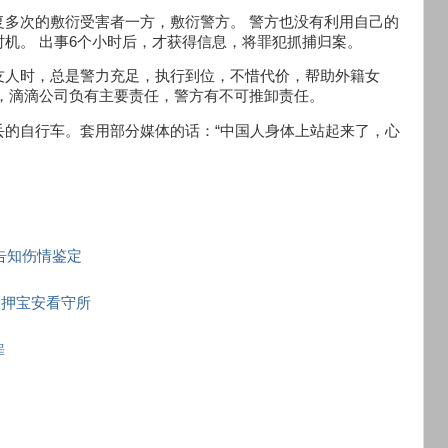
多次的敷衍受害者一方，敷衍警方。 警方也没有利用自己的
机。 出事6个小时后，才获得信息，将罪犯抓捕归案。
友人时，总是警力充足，执行到位，不惜代价，帮助外籍女
，滴滴公司负有主要责任，警方有不可推卸责任。
丢的自行车。套用部分媒体的话：“中国人身体上站起来了，心
告知伤情鉴定
关押宝安看守所
罪