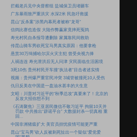
拦截老兵见中央督察组 盐城保卫员堵砸车
广东暴雨致严重洪灾 水深2米 民急吁救援
昆山“反杀案”涉黑内幕死者被称“龙哥”
信鸽比赛也造假 大陆作弊赢家竟摔死冤鸽
寿光村民自杀报导遭删除 家属靠民间救助
传昆山骑车男砍死宝马男真实原因：他要拿枪
悬赏30万缉捕哈尔滨火灾主犯 曾受央视力捧
人祸连连 寿光泄洪后无人问津 灾民面临生活困境
3死10伤 贵州村民开车撞“执法者”目击者述实情
视频：贵州爆严重官民冲突 3城管被撞死10人受伤
仇日反美在中国是一盘油水甚丰的大生意
文昭：川普对习近平的“秋季总攻”真要来了！北京的
反攻大招你想不到
《石涛聚焦》三亚居民微信不敬习近平 拘留10天并
罚款 中共推出“辟谣平台” 大数据封杀一切真相 重
回...
中国非洲猪瘟扩大 美官员担忧疫情可能更严重
昆山“宝马男”砍人反被刺死扯出一个疑似“爱党爱