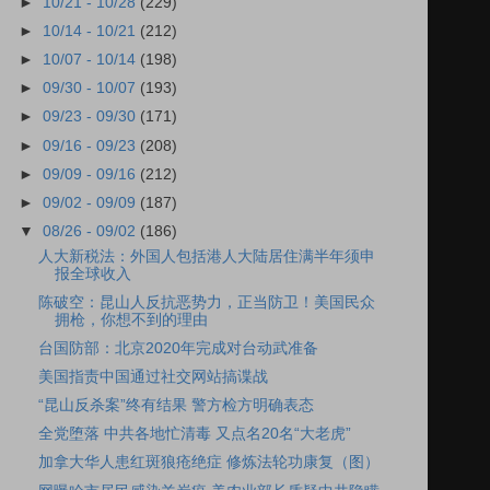
►
10/21 - 10/28
(229)
►
10/14 - 10/21
(212)
►
10/07 - 10/14
(198)
►
09/30 - 10/07
(193)
►
09/23 - 09/30
(171)
►
09/16 - 09/23
(208)
►
09/09 - 09/16
(212)
►
09/02 - 09/09
(187)
▼
08/26 - 09/02
(186)
人大新税法：外国人包括港人大陆居住满半年须申
报全球收入
陈破空：昆山人反抗恶势力，正当防卫！美国民众
拥枪，你想不到的理由
台国防部：北京2020年完成对台动武准备
美国指责中国通过社交网站搞谍战
“昆山反杀案”终有结果 警方检方明确表态
全党堕落 中共各地忙清毒 又点名20名“大老虎”
加拿大华人患红斑狼疮绝症 修炼法轮功康复（图）