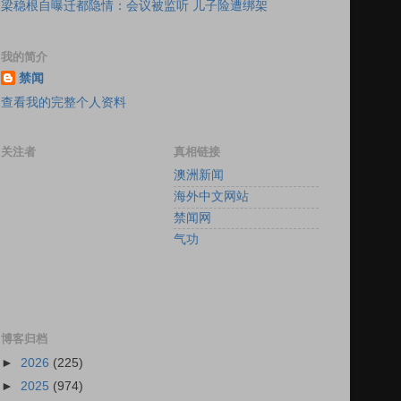
梁稳根自曝迁都隐情：会议被监听 儿子险遭绑架
我的简介
禁闻
查看我的完整个人资料
关注者
真相链接
澳洲新闻
海外中文网站
禁闻网
气功
博客归档
►
2026
(225)
►
2025
(974)