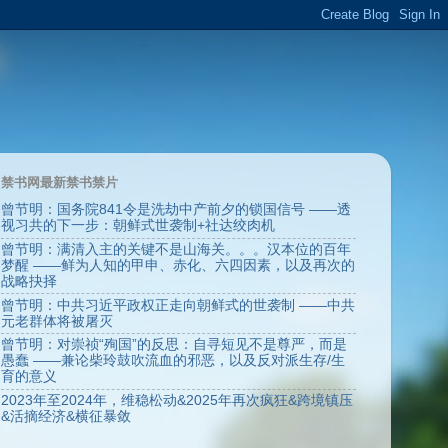
禁书网最新禁书禁片
曾节明：国务院841令是洗劫中产前夕的锁国信号 ——透
视习共的下一步：朝鲜式世袭制+社达绞肉机
曾节明：满清入主的关键不是山海关。。。汉本位的百年
梦醒 ——鲜为人知的甲申、赤化、六四因素，以及再次的
战略抉择
曾节明：中共习近平政权正走向朝鲜式的世袭制 ——中共
元老群体将被屠灭
曾节明：对崇祯“殉国”的反思：自寻短见不是尊严，而是
愚蠢 ——兼论柴玲鼓吹流血的邪恶，以及反对派生存/生
育的意义
2023年至2024年，维稳松动&2025年再次疯狂&跨境镇压
&活摘经济&横征暴敛