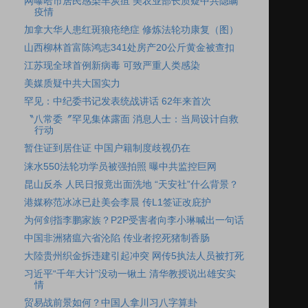
网曝哈市居民感染羊炭疽 美农业部长质疑中共隐瞒
疫情
加拿大华人患红斑狼疮绝症 修炼法轮功康复（图）
山西柳林首富陈鸿志341处房产20公斤黄金被查扣
江苏现全球首例新病毒 可致严重人类感染
美媒质疑中共大国实力
罕见：中纪委书记发表统战讲话 62年来首次
〝八常委〞罕见集体露面 消息人士：当局设计自救
行动
暂住证到居住证 中国户籍制度歧视仍在
涞水550法轮功学员被强拍照 曝中共监控巨网
昆山反杀 人民日报竟出面洗地 “天安社”什么背景？
港媒称范冰冰已赴美会李晨 传L1签证改庇护
为何剑指李鹏家族？P2P受害者向李小琳喊出一句话
中国非洲猪瘟六省沦陷 传业者挖死猪制香肠
大陸贵州织金拆违建引起冲突 网传5执法人员被打死
习近平“千年大计”没动一锹土 清华教授说出雄安实
情
贸易战前景如何？中国人拿川习八字算卦