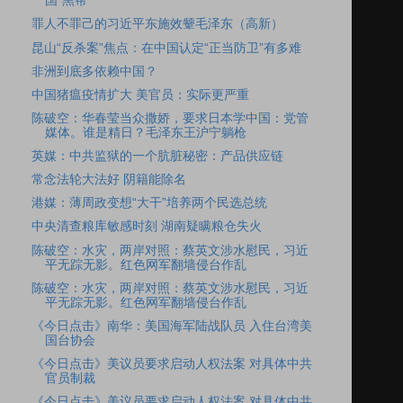
国”黑帮
罪人不罪己的习近平东施效颦毛泽东（高新）
昆山“反杀案”焦点：在中国认定“正当防卫”有多难
非洲到底多依赖中国？
中国猪瘟疫情扩大 美官员：实际更严重
陈破空：华春莹当众撒娇，要求日本学中国：党管
媒体。谁是精日？毛泽东王沪宁躺枪
英媒：中共监狱的一个肮脏秘密：产品供应链
常念法轮大法好 阴籍能除名
港媒：薄周政变想“大干”培养两个民选总统
中央清查粮库敏感时刻 湖南疑瞒粮仓失火
陈破空：水灾，两岸对照：蔡英文涉水慰民，习近
平无踪无影。红色网军翻墙侵台作乱
陈破空：水灾，两岸对照：蔡英文涉水慰民，习近
平无踪无影。红色网军翻墙侵台作乱
《今日点击》南华：美国海军陆战队员 入住台湾美
国台协会
《今日点击》美议员要求启动人权法案 对具体中共
官员制裁
《今日点击》美议员要求启动人权法案 对具体中共