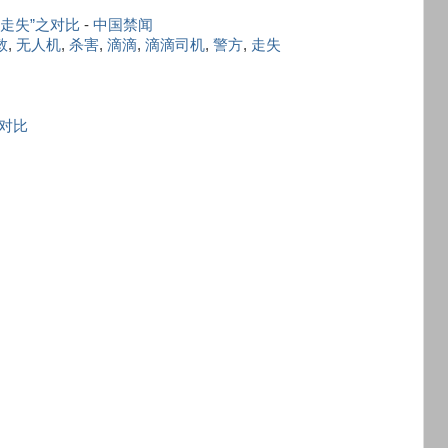
走失”之对比
-
中国禁闻
救
,
无人机
,
杀害
,
滴滴
,
滴滴司机
,
警方
,
走失
之对比