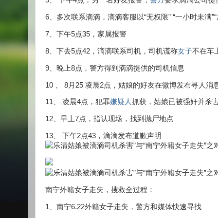
5、 下午4点，另一名好友报警，
警方
要求滴滴公司提
6、多次联系滴滴，滴滴客服以“无权限” “一小时未满”
7、下午5点35，家属报警
8、下去5点42，滴滴联系司机，司机谎称
女子
不在车
9、晚上8点，警方得到滴滴提供的司机信息
10 、 8月25 凌晨2点，姑娘的好友在微博发布寻人
11、 凌晨4点，犯罪
嫌疑人
抓获，姑娘已被强奸并杀
12、早上7点，指认现场，找到抛尸地点
13、 下午2点43，滴滴发布道歉声明
南宁外籍女子走失，搜救全过程：
1、南宁6.22外籍女子走失，警方和媒体快速寻找