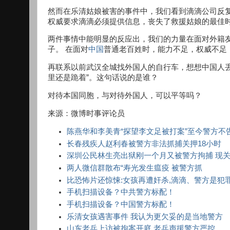
然而在乐清姑娘被害的事件中，我们看到滴滴公司反复
权威要求滴滴必须提供信息，丧失了救援姑娘的最佳时
两件事情中能明显的反应出，我们的力量在面对外籍
子。 在面对
中国
普通老百姓时，能力不足，权威不足
再联系以前武汉全城找外国人的自行车，想想中国人
里还是跪着”。这句话说的是谁？
对待本国同胞，与对待外国人，可以平等吗？
来源：微博时事评论员
陈燕华和李美青“探望李文足被打案”至今警方不
长春残疾人赵利春被警方非法抓捕关押18小时
深圳公民林生亮出狱刚一个月又被警方拘捕 现
两人微信群散布“寿光发生瘟疫 被警方抓
比恐怖片还惊悚:女孩再遭奸杀,滴滴、警方是犯
手机扫描设备？中共警方标配！
手机扫描设备？中国警方标配！
乐清女孩遇害事件 我认为更欠妥的是当地警方
山东老兵上访被拘案开庭 老兵声援警方严控