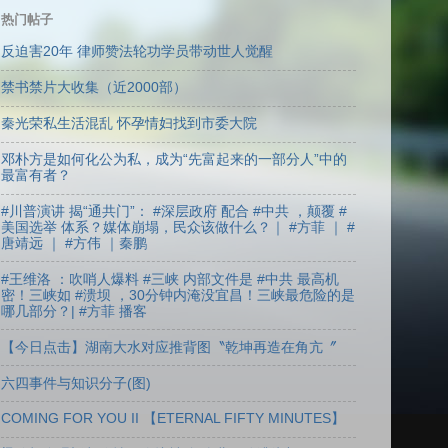
热门帖子
反迫害20年 律师赞法轮功学员带动世人觉醒
禁书禁片大收集（近2000部）
秦光荣私生活混乱 怀孕情妇找到市委大院
邓朴方是如何化公为私，成为“先富起来的一部分人”中的
最富有者？
#川普演讲 揭“通共门”： #深层政府 配合 #中共 ，颠覆 #
美国选举 体系？媒体崩塌，民众该做什么？｜ #方菲 ｜ #
唐靖远 ｜ #方伟 ｜秦鹏
#王维洛 ：吹哨人爆料 #三峡 内部文件是 #中共 最高机
密！三峡如 #溃坝 ，30分钟内淹没宜昌！三峡最危险的是
哪几部分？| #方菲 播客
【今日点击】湖南大水对应推背图〝乾坤再造在角亢〞
六四事件与知识分子(图)
COMING FOR YOU II 【ETERNAL FIFTY MINUTES】