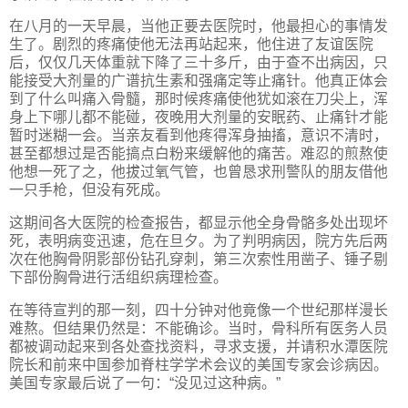
在八月的一天早晨，当他正要去医院时，他最担心的事情发
生了。剧烈的疼痛使他无法再站起来，他住进了友谊医院
后，仅仅几天体重就下降了三十多斤，由于查不出病因，只
能接受大剂量的广谱抗生素和强痛定等止痛针。他真正体会
到了什么叫痛入骨髓，那时候疼痛使他犹如滚在刀尖上，浑
身上下哪儿都不能碰，夜晚用大剂量的安眠药、止痛针才能
暂时迷糊一会。当亲友看到他疼得浑身抽搐，意识不清时，
甚至都想过是否能搞点白粉来缓解他的痛苦。难忍的煎熬使
他想一死了之，他拔过氧气管，也曾恳求刑警队的朋友借他
一只手枪，但没有死成。
这期间各大医院的检查报告，都显示他全身骨骼多处出现坏
死，表明病变迅速，危在旦夕。为了判明病因，院方先后两
次在他胸骨阴影部份钻孔穿刺，第三次索性用凿子、锤子剔
下部份胸骨进行活组织病理检查。
在等待宣判的那一刻，四十分钟对他竟像一个世纪那样漫长
难熬。但结果仍然是：不能确诊。当时，骨科所有医务人员
都被调动起来到各处查找资料，寻求支援，并请积水潭医院
院长和前来中国参加脊柱学学术会议的美国专家会诊病因。
美国专家最后说了一句：“没见过这种病。”