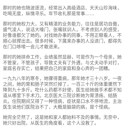
那时的她也随波逐流，经常出入高级酒店、天天山珍海味，
吃喝无度，纵情寻乐。年节收礼那是常事……
那时的她权力大，又有精湛的业务能力，往往是居功自傲，
盛气凌人，说话大嗓门，张嘴就训人，不考虑别人的感受，
好像谁都欠了她的。对找她办事的同事，不用正眼看人，不
顺心就撵出去。很多时候，下属来办事的人没进门，都得先
在门口哆嗦一会儿才敢进来。
那时的她拼命工作，业绩虽然显赫，可是作为一个母亲，她
不管家，不管孩子，导致丈夫有了外遇，与丈夫动手对打，
家庭名存实亡，结果把自己的家庭和身心弄的一团糟。
一九九八年的寒冬，她骤得重病，那年她才三十八岁。一夜
之间，她的胃和肠子突然烂掉了，一百三十斤的体重骤然下
降到九十多斤。吃什么药都不好使，医生给她做手术都不知
道从哪里下手术刀。北京医大三院诊断她为胃溃疡、结肠
炎。住院期间又得了一种怪病，症状是口水不停地流，主治
医生说他们医院治不了，大概是脑袋的病，是个怪病。
她完全茫然了，这是她和家人都始料不及的事情。无奈中，
她只好出院，从医生的角度看，这个人没救了。