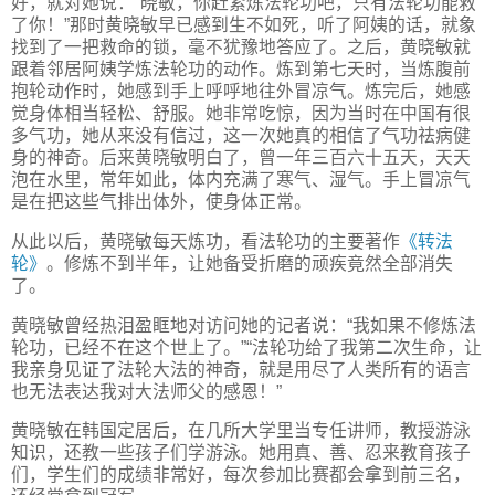
好，就对她说：“晓敏，你赶紧炼法轮功吧，只有法轮功能救
了你！”那时黄晓敏早已感到生不如死，听了阿姨的话，就象
找到了一把救命的锁，毫不犹豫地答应了。之后，黄晓敏就
跟着邻居阿姨学炼法轮功的动作。炼到第七天时，当炼腹前
抱轮动作时，她感到手上呼呼地往外冒凉气。炼完后，她感
觉身体相当轻松、舒服。她非常吃惊，因为当时在中国有很
多气功，她从来没有信过，这一次她真的相信了气功祛病健
身的神奇。后来黄晓敏明白了，曾一年三百六十五天，天天
泡在水里，常年如此，体内充满了寒气、湿气。手上冒凉气
是在把这些气排出体外，使身体正常。
从此以后，黄晓敏每天炼功，看法轮功的主要著作
《转法
轮》
。修炼不到半年，让她备受折磨的顽疾竟然全部消失
了。
黄晓敏曾经热泪盈眶地对访问她的记者说：“我如果不修炼法
轮功，已经不在这个世上了。”“法轮功给了我第二次生命，让
我亲身见证了法轮大法的神奇，就是用尽了人类所有的语言
也无法表达我对大法师父的感恩！”
黄晓敏在韩国定居后，在几所大学里当专任讲师，教授游泳
知识，还教一些孩子们学游泳。她用真、善、忍来教育孩子
们，学生们的成绩非常好，每次参加比赛都会拿到前三名，