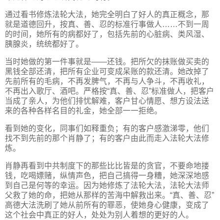
通过看书修炼法轮大法，她完全明白了好人的真正概念，那
就是道德回升，按真、善、忍的标准行事做人……不到一周
的时间，她所有的病都好了，包括先前的心脏病、类风湿、
胰腺炎，统统都好了。
当时她做的第一件事就是——还钱。把所欠的抹账做买卖的
黑钱全部还清，把所有企业可变成呆账的款还清。她改掉了
先前所有的毛病，不再发脾气，不再与人争斗，不再收礼，
不再出入歌厅、酒吧。严格按“真、善、忍”标准做人，把客户
当成了亲人，为他们排忧解难，客户甘心情愿、想方设法送
来的各种各样名目的礼金，她全部一一拒绝。
看到她的变化，同事们如释重负；有的客户感激涕零，他们
找不到先前的那个肖静了；有的客户由此而走入法轮大法修
炼。
肖静再看到中共制度下的那些比比皆是的贪官，不要命地搂
钱，吃喝嫖赌，纵情声色，把自己搞得一身糟，她深深地感
到自己是何等的幸运。因为她修炼了法轮大法，法轮大法师
父救了她的命，把她从那样的苦海中解救出来。“真、善、忍”
高德大法洗刷了她从前所有的罪恶，使她身心健康，变成了
这个社会中真正的好人，处处为别人着想的更好的人。