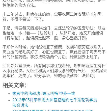
欢西式疗法，而这种基于精神原则、动作柔和的功法，是一
种传统的修炼方法。
十二年过去，卧病在床的她，需要吃两三片安眠药才能睡
着，不得不尝试一下了。
于是，清泰每天四点钟出门，去炼法轮功的五套功法；朋友
也给她一本书看──《法轮功》，从那开始，她又开始阅读
《转法轮》，越读感觉越不一般，身心豁然开朗。
不知什么时候，她悄然恢复了健康，发烧和疲劳症状消失，
高血压的老毛病好了，心脏也康复了，就此告别了每天离不
开的那些药物。学炼法轮功两个月后，她就回去上班了。
回到办公室那天，所有同事都注视着她，想知道阮医生有什
么康复秘诀。女医生和病人们都羡慕她的好气色──她看起来
更年轻、更美了。她分享说，她的秘诀就是：法轮功。
相关文章：
预言中的法轮功 -暗示明指 中外一致
2012年05月李洪志大师莅临纽约七千法轮功学员
法会讲法