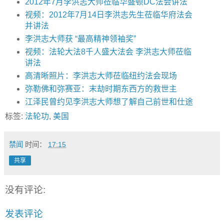
2012年7月李洪志大师莅临华盛顿DC法会讲法
视频：2012年7月14日李洪志先生莅临华府法会
并讲法
李洪志大师获 “最高精神领袖奖”
视频：法轮大法8千人盛大法会 李洪志大师莅临
讲法
高清晰照片：李洪志大师莅临纽约法会现场
弥勒佛和弥赛亚：末劫时期东西方的救世主
江泽民曾约见李洪志大师想了解自己前世和仕途
标签:
法轮功
,
美国
禁闻
时间：
17:15
共享
没有评论:
发表评论