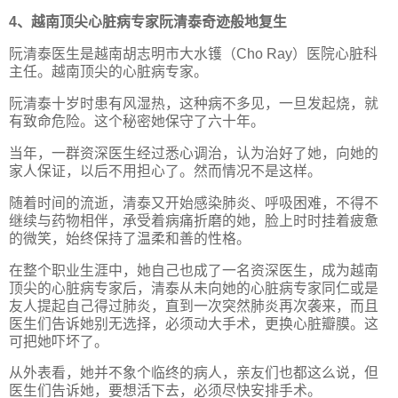
4、越南顶尖心脏病专家阮清泰奇迹般地复生
阮清泰医生是越南胡志明市大水镬（Cho Ray）医院心脏科
主任。越南顶尖的心脏病专家。
阮清泰十岁时患有风湿热，这种病不多见，一旦发起烧，就
有致命危险。这个秘密她保守了六十年。
当年，一群资深医生经过悉心调治，认为治好了她，向她的
家人保证，以后不用担心了。然而情况不是这样。
随着时间的流逝，清泰又开始感染肺炎、呼吸困难，不得不
继续与药物相伴，承受着病痛折磨的她，脸上时时挂着疲惫
的微笑，始终保持了温柔和善的性格。
在整个职业生涯中，她自己也成了一名资深医生，成为越南
顶尖的心脏病专家后，清泰从未向她的心脏病专家同仁或是
友人提起自己得过肺炎，直到一次突然肺炎再次袭来，而且
医生们告诉她别无选择，必须动大手术，更换心脏瓣膜。这
可把她吓坏了。
从外表看，她并不象个临终的病人，亲友们也都这么说，但
医生们告诉她，要想活下去，必须尽快安排手术。