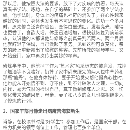
那以后，他按照大法的要求，放下了对疾病的执著，每天认
真看书学法、炼功，在自学的基础上，还参加了两个学法小
组。他学法时，身体上的疼痛也神奇的消失了。在心性越来
越好的同时，身体也发生着不可思议的变化。炼功一个多月
时，原先惨白泛青的脸色，变得白里透红，发着亮光，睡得
也更香了，食欲大增，体重迅速增加，很快就恢复到病前状
态，认识他的人都说他与修炼之前真是判若两人。两个月后
他就辞退了保姆，自己做起了家务。见到这些可喜变化，亲
友的脸上重新露出了欣慰的笑容。先前所教的钢琴学生，又
开始登门，家中再次传出美妙的琴声。
修炼半年中，他剪掉了作为“艺术家”风采标志的披肩发，戒掉
了烟酒等不良嗜好，扔掉了家中尚未服完的两大包中草药和
那瓶“仙丹”。在他身体好转、妻子开始发火帮他提高心性时，
他也能从开始悟不到、守不住，到不计较常人之理，一切向
内找，毫无气恨的检讨自己，真正做到修炼人之忍。这一切
变化带来的结果是，母亲、妻子和八岁的女儿也都相继步入
了修炼的行列。
3、国家干部肖静走出病魔苦海获新生
肖静，在校读书时是“好学生”；参加工作后，是国家干部，在
权力机关的领导岗位上工作，管理七百多个单位。