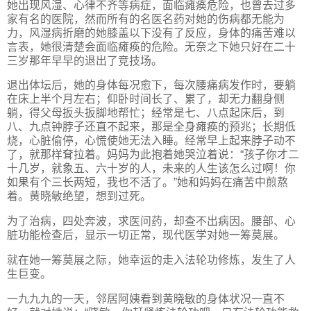
她出现风湿、心律不齐等病症，面临瘫痪危险，也曾去过多
家有名的医院，然而所有的名医名药对她的伤病都无能为
力，风湿病折磨的她膝盖以下没有了反应，身体的痛苦难以
言表，她很清楚会面临瘫痪的危险。无奈之下她只好在二十
三岁那年早早的退出了竞技场。
退出体坛后，她的身体每况愈下，每次腰痛病发作时，要躺
在床上半个月左右；仰卧时间长了、累了，却无力翻身侧
躺，得父母扳头扳脚地帮忙；经常是七、八点起床后，到
八、九点钟脖子还直不起来，那是全身瘫痪的预兆；长期低
烧，心脏偷停，心慌使她无法入睡。经常早上起来脖子动不
了，就那样耷拉着。妈妈为此抱着她哭泣着说：“孩子你才二
十几岁，就象五、六十岁的人，未来的人生该怎么过啊！你
如果有个三长两短，我也不活了。”她和妈妈在痛苦中煎熬
着。黄晓敏绝望，想到过死。
为了治病，四处奔波，求医问药，却查不出病因。腰部、心
脏功能检查后，显示一切正常，现代医学对她一筹莫展。
就在她一筹莫展之际，她幸运的走入法轮功修炼，发生了人
生巨变。
一九九九的一天，邻居阿姨看到黄晓敏的身体状况一直不