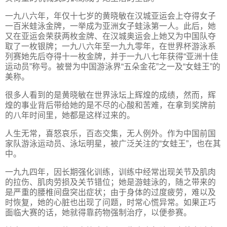
一九八六年，年仅十七岁的黄晓敏在汉城亚运会上夺得女子
一百米蛙泳金牌，一举成为亚洲女子蛙泳第一人。此后，她
又在亚运会荣获两枚金牌、在汉城奥运会上她又为中国队夺
取了一枚银牌；一九八六年至一九九零年，在世界杯游泳系
列赛她先后夺得十一枚金牌，并于一九八七年获得“亚洲十佳
运动员”称号。被誉为中国游泳界“五朵金花”之一及“女蛙王”的
美称。
很多人看到的是黄晓敏在世界泳坛上辉煌的成绩，然而，辉
煌的事业背后带给她的是不尽的心酸和苦难，在拿到奖牌前
的八年时间里，她都是这样过来的。
人生无常，喜怒哀乐，百态交集，无人例外。作为中国前国
家队游泳运动员、泳坛明星，被广泛关注的“女蛙王”，也在其
中。
一九九四年，因长期强化训练，训练中经常出现关节及肌肉
的拉伤、肌肉劳损及关节错位；她是游蛙泳的，随之带来的
是严重的腰椎间盘突出症状；由于身体的过度疲劳，难以及
时恢复，她的心脏也出现了问题，时常心慌异常。如果正巧
面临大赛的话，她就得靠药物强制治疗，以便参赛。