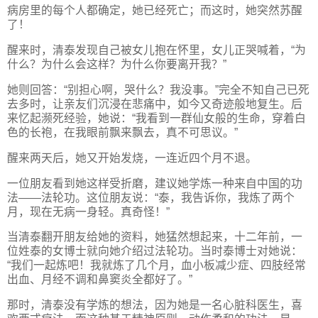
病房里的每个人都确定，她已经死亡；而这时，她突然苏醒
了！
醒来时，清泰发现自己被女儿抱在怀里，女儿正哭喊着，“为
什么？为什么会这样？为什么你要离开我？”
她则回答：“别担心啊，哭什么？我没事。”完全不知自己已死
去多时，让亲友们沉浸在悲痛中，如今又奇迹般地复生。后
来忆起濒死经验，她说：“我看到一群仙女般的生命，穿着白
色的长袍，在我眼前飘来飘去，真不可思议。”
醒来两天后，她又开始发烧，一连近四个月不退。
一位朋友看到她这样受折磨，建议她学炼一种来自中国的功
法——法轮功。这位朋友说：“泰，我告诉你，我炼了两个
月，现在无病一身轻。真奇怪！”
当清泰翻开朋友给她的资料，她猛然想起来，十二年前，一
位姓泰的女博士就向她介绍过法轮功。当时泰博士对她说：
“我们一起炼吧！我就炼了几个月，血小板减少症、四肢经常
出血、月经不调和鼻窦炎全都好了。”
那时，清泰没有学炼的想法，因为她是一名心脏科医生，喜