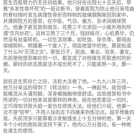
医生百般努力仍无任何结果。他只好在住院七十五天后，带
着“多发性骨坏死”的一纸诊断书，穿着医院为防止他日渐弯曲
的脊柱随时发生病理性骨折而特制的玻璃钢胸架回到家中，
并遵照院方的意思，在中医、气功、偏方、杂术间继续努
力。他妻子甚至跑到南京，花费三千元求回一小瓶外用的所
谓“灵丹妙药”。这样又熬了三个月，钱财耗尽，心机费尽，仍
然没有丝毫转机。一切生活琐事，如吃饭、穿衣等，都得由
保姆照料，明摆着一个废人了。彻底绝望中的他，算是知道
了什么叫“灭顶之灾”。那些日子，前途、事业、双亲、妻女，
先前使他感到美好的一切，都变成了对他做生死取舍时的折
磨。那时的状态真是活不成也死不了，只能是熬一天，算一
天。
就在这生死存亡之际，法轮大法救了他。一九九八年三月，
他万分幸运的得到了《转法轮》一书。一捧起书，就觉得一
股暖流从头灌到脚，浑身暖融融地很舒适。这些感受和书中
所讲的一切对他来说是那样的神奇，就在他思索这一切时，
正巧得知邻居大姐一家也在修炼大法。经他们介绍，他第一
次不穿“铠甲”、不用人扶的走下四楼来到炼功点。超乎想象的
是，先前顶多只能靠着沙发勉强坐上十五分钟的他，第一天
半个小时的抱轮就坚持下来了。他内心万分激动，有一种绝
处逢生的感觉。