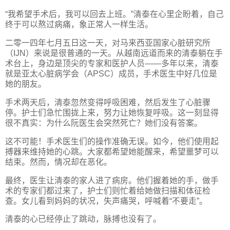
“我希望手术后，我可以回去上班。”清泰在心里企盼着，自己
终于可以熬过病痛，象正常人一样生活。
二零一四年七月五日这一天，对马来西亚国家心脏研究所
（IJN）来说是很普通的一天。从越南远道而来的清泰躺在手
术台上，身边是顶尖的专家和医护人员——多年以来，清泰
就是亚太心脏病学会（APSC）成员，手术医生中好几位是
她的朋友。
手术两天后，清泰忽然变得呼吸困难，然后发生了心脏骤
停。护士们急忙围拢上来，努力让她恢复呼吸。这一刻显得
很不真实：为什么阮医生会突然死亡？她们没有答案。
这不可能！手术医生们的操作准确无误。如今，他们使用起
搏器来维持她的心跳。大家都希望她能醒来，希望噩梦可以
结束。然而，情况却在恶化。
最终，医生让清泰的家人进了病房。他们握着她的手，做手
术的专家们都过来了，护士们则忙着给她做扫描和体征检
查。女儿看到妈妈的状况，失声痛哭，呼喊着“不要走”。
清泰的心已经停止了跳动，脉搏也没有了。