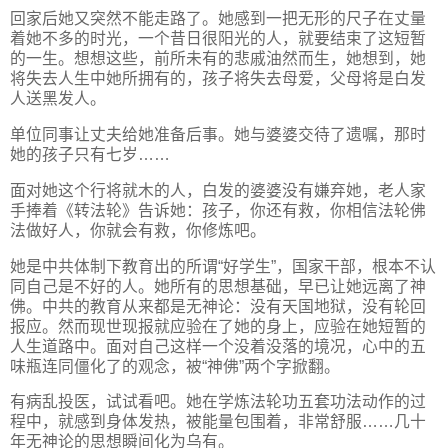
回家后她又突然不能走路了。她感到一把无形的尺子在丈量
着她不多的时光，一个昔日很阳光的人，就要结束了这短暂
的一生。想想这些，前所未有的悲戚油然而生，她想到，她
将失去人生中她所拥有的，孩子将失去母爱，父母将是白发
人送黑发人。
单位同事让丈夫给她准备后事。她与婆婆交待了遗嘱，那时
她的孩子只有七岁……
面对她这个行将就木的人，白发的婆婆没有嫌弃她，老人家
手捧着《转法轮》告诉她：孩子，你还有救，你相信法轮佛
法做好人，你就会有救，你修炼吧。
她是中共体制下教育出的所谓“好学生”，国家干部，根本不认
同自己是不好的人。她所有的思想基础，早已让她远离了神
佛。中共的教育从来都是无神论：没有天国地狱，没有轮回
报应。然而现世现报就应验在了她的身上，应验在她短暂的
人生道路中。面对自己这样一个没着没落的境况，心中的五
味瓶连同僵化了的观念，被“神佛”两个字掀翻。
有病乱投医，试试看吧。她在学炼法轮功五套功法动作的过
程中，就感到身体发热，被能量包围着，非常舒服……几十
年无神论的思想瞬间化为乌有。