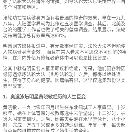
始了法轮大法在海外的传播。如今法轮大法已洪传世界一百
多个国家和地区。
法轮功在祛病健身方面有着普遍的神奇的效果，早在一九九
八年，大陆医学界就为此作过五次医学调查，其后，北美及
台湾的医学工作者也做了相关的健康调查。结果显示，法轮
功祛病健身总有效率高达98%。
明慧网等媒体报道中，有无数事例证实，法轮大法不但能使
人祛病健身有奇效， 而且在常人看来不可思议不可理解的事
情，在海内外亿万修炼者群体中可以说是比比皆是。
这其中就有明星名人罹患顽疾和绝症，可是，他们因各种因
缘际遇修炼法轮大法（也称法轮功）之后，都得以绝处逢
生，获得了身心的健康。因篇幅有限，这里仅选集部份这类
典型故事。
1、奥运泳坛明星黄晓敏经历的人生巨变
黄晓敏，一九七零年四月出生在东北鹤城工人家庭里。十岁
那年，她在上体育课时被教练选中去学游泳；十二岁时，被
选入国家集训队。之后，她每天要泡在水里游泳七、八个小
时，完成一万五千米或更多的游泳训练。年复一年，每天超
负荷量的机械式的训练成了她生活的全部。