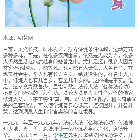
来源：明慧网
目前，虽然科技、医术发达，疗养保健条件优越，运动方式
多种多样，可是，在很多疾病面前，依然是无能为力，很多
人仍然生活在病魔缠身的悲苦之中。尤其是还有很多人因为
贫穷治不起病，只能等死。也可能有人会说，人各有命，在
现实社会中，常人也有长命百岁、绝处逢生的；在名山大川
中，修炼人也有几百岁，甚至几千岁的。这的确是事实。但
是，这毕竟为数甚少，屈指可数。法轮大法（也称法轮功）
不是专门治病的一般气功。法轮大法是真正性命双修的佛家
修炼大法，以宇宙特性“真、善、忍”法理为指导，辅以简单优
美的五套功法，可以使学炼者身心健康，道德回升，开智开
慧，达到洞悉人生和宇宙奥秘的自在境界。
一九九二年至一九九九年，法轮大法（也称法轮功）传遍神
州大地，真、善、忍法理使一亿修炼者身心净化，道德升
华。一九九五年三月，
李洪志
先生应邀到法国传功讲法，开