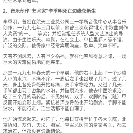
还经常拿到冠军。
2、音乐创作“艺术家”李季明死亡边缘获新生
李季明，曾经在航天工业总公司三一零所音像中心从事音乐
创作。一九九七年三月以前，他曾三次获得“北京市歌曲创作
大奖赛”的一、二等奖；并经常担任系统大型文艺演出的导
演。由于生性乐天、幽默，在社会上、单位里都人缘不错，
广泛的交际，使得家中经常宾朋满座，歌声、笑声不断。
天有不测风云，人有旦夕祸福，就在他春风得意之际，一场
巨大的灾难偷偷地向他袭来。
那是一九九七年春天的一个早晨，他的右手上起了一个沙粒
大小的水泡，不痛不痒。一周后左手也出现了几个，过了几
天，身上各处骨骼开始疼痛，双手拿物吃力。又过了几天，
手脚都出现了密集的水泡，并破裂流水。他去中医院求治，
吃了三个月的汤药后，不见好转。双手、双脚的指（趾）甲
反而开始变形上翘。紧接着浑身骨骼也开始剧痛，手脚不能
沾水，不能行走，连生活都不能自理了。
他开始惊恐起来。那阵子，他每日穿梭奔忙于各大医院，北
京协和、友谊、天坛、海军、空军总医院的专家名医，都去
求治过，但都没有诊断结论。