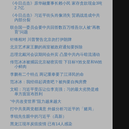
《今日点击》原华融董事长赖小民 家存贪款现金3吨
2.7亿
《今日点击》习近平街头肖像消失 贸易战造成中共
内部分裂
联合国一委员会要中共回答数百万维吾尔人被“再教
育”问题
针锋相对 川普警告北京勿打伊朗牌
北京艺术家王鹏的画室被政府通知要拆除
总理北戴河会议期间会外宾 凸显中共内斗暗流涌动
传范冰冰被捕囚北京秘密宾馆 下目标Y姓女星和W姓
小鲜肉
李鹏有二个特点 两记重拳要了江泽民的命
范冰冰：我经得起调查吧？被拘要自掏房费
文昭：习近平受压让位李克强；习的最大劣势是难
单方面宣布胜利
“中共改变世界”阻力越来越大
打中共美两党都满意 外媒分析习近平的「赌局」
李锐先生眼中的习近平（高新）
黑龙江现羊炭疽疫情 已有14人感染