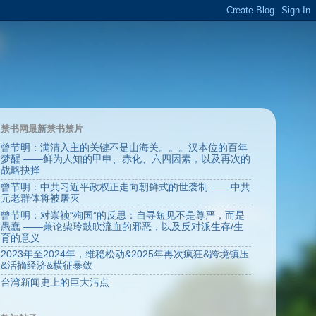
禁书网最新禁书禁片
曾节明：满清入主的关键不是山海关。。。汉本位的百年
梦醒 ——鲜为人知的甲申、赤化、六四因素，以及再次的
战略抉择
曾节明：中共习近平政权正走向朝鲜式的世袭制 ——中共
元老群体将被屠灭
曾节明：对崇祯“殉国”的反思：自寻短见不是尊严，而是
愚蠢 ——兼论柴玲鼓吹流血的邪恶，以及反对派生存/生
育的意义
2023年至2024年，维稳松动&2025年再次疯狂&跨境镇压
&活摘经济&横征暴敛
台湾新闻史上的巨大污点