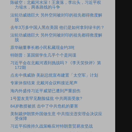
陈破空：北戴河水深！王衰落，李出头，习近平权
力缩水，两条路线的斗争
法轮功威德巨大 另外空间被封印的祖先都得救度解
脱
去年3万多中国人黑在美国 他们是如何拿到绿卡的？
法轮功威德巨大 另外空间被封印的祖先都得救度解
脱
原华融董事长赖小民私藏现金约3吨
特朗普：某国留学生几乎个个是间谍
习近平会在北戴河遇到挑战吗？《李天笑快评》第
172期
点名中俄威胁 美副总统宣布建置「太空军」计划
专家休假结束 北戴河会议料接近尾声
海内外盛传习近平威望已遭到严重损伤
1号盟友竟罕见翻脸猛批 中共两面受敌?
84岁教授被抓 击中了中共危机的要害
美制裁伊朗禁外国做生意 中共指没违安理会决议应
受保障
习近平拟推持久战策略应对特朗普贸易攻坚战