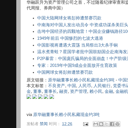
华融跃升为资产管理公司之首，不过随着纪律审查和
代周报、券商中国）
中国大陆网球女将彭帅遭禁赛罚款
中南海对中国人发出动员令 中资成功谋杀美巨
击垮中国经济的四颗地雷！中国企业赚钱路径10
1949年前后 中国惨烈的七波大逃港
中国影视将遭遇大震荡 当局祭出3大杀手锏
温水煮青蛙？星国学者批中国鼓励国企赴南海发
P2P暴雷：中国庞氏骗局的全面崩盘！中产阶
专家：2019年中国9成会全面放开生育政策
中国网球女将彭帅遭禁赛罚款
原文链接：
原华融董事长赖小民私藏现金约3吨
-
中国
本文标签：
不良资产
,
中国
,
人民币
,
人民银行
,
党委书
金
,
董事
,
董事长
,
融资
,
资产管理
,
赖小民
,
金融
,
金融
via
原华融董事长赖小民私藏现金约3吨
发帖者
禁闻
时间：
12:26