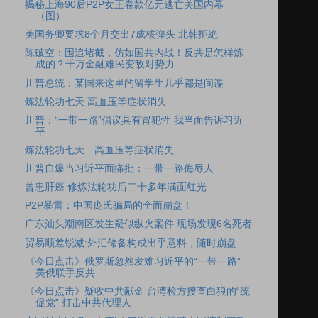
揭秘上海90后P2P女王卷款亿元逃亡美国内幕
（图）
美国务卿要求8个月交出7成核弹头 北韩拒絶
陈破空：围追堵截，仿如国共内战！反共是怎样炼
成的？千万金融难民变敌对势力
川普总统：某国来这里的留学生几乎都是间谍
炼法轮功七天 高血压等症状消失
川普：“一带一路”倡议具有冒犯性 我当面告诉习近
平
炼法轮功七天 高血压等症状消失
川普自爆当习近平面痛批：一带一路侮辱人
曾患肝癌 修炼法轮功后二十多年满面红光
P2P暴雷：中国庞氏骗局的全面崩盘！
广东汕头潮南区发生疑似纵火案件 现场发现6名死者
贸易顺差锐减:外汇储备构成出乎意料，随时崩盘
《今日点击》俄罗斯忽然发难习近平的“一带一路”
美俄联手反共
《今日点击》疑收中共献金 台湾检方搜查白狼的“统
促党” 打击中共代理人