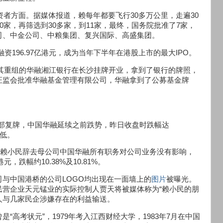
资者方面。据媒体报道，赖每年都要飞行30多万公里，走遍30
0家，再筛选到30多家，到11家，最终，国务院批准了7家，
司、中金公司、中粮集团、复兴国际、高盛集团。
融资196.97亿港元，成为当年下半年在港股上市的最大IPO。
月，其重组的华融湘江银行在长沙挂牌开业，拿到了银行的牌照，
，证监会批准华融基金管理有限公司，华融拿到了公募基金牌
全部复牌，中国华融延续之前跌势，昨日收盘时跌幅达
新低。
，赖小民辞去母公司中国华融所有职务对公司业务没有影响，
，跌幅约10.38%及10.81%。
与中国港桥的公司LOGO均出现在一面墙上的
图片
被曝光。
民营企业天元锰业的实际控制人贾天将被媒体称为“赖小民的朋
本人与几家民企涉嫌存在的利益输送。
高考状元”，1979年考入江西财经大学，1983年7月在中国