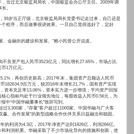
年，当过北京银监局局长，中国银监会办公厅主任。2009年调
事长。
长，39岁当正厅级，北京银监局局长党委书记走过来，自己还是
一个程序，而且做事很讲效果。一旦自己觉得选好了，定好
展、金融街的建设和发展。”赖小民曾公开说道。
购不良资产包人民币3523亿元，同比增长27.65%，市场占比
币1万亿元。
长15.1%，再创历史新高；2017年末，集团资产总额达人民币
币182634.9百万元，较2016年末增长21.7%，国有资产实现
，资本充足率13.06%，资本实力进一步增强；平均资产回报
1%，各项核心指标均处于行业领先地位，每股收益人民币0.56元，为
年报中“中国华融董事长”致辞写到。
过3,300家，“存量”客户超过11000家。中国华融与广大客
双赢、合作发展”的新型战略合作伙伴关系日益融洽和稳固。
的利润为4.3亿，2017年净资产达到1826亿，利润266亿。
作和利润积累。华融采取了不少市场化导向的措施和创新，使