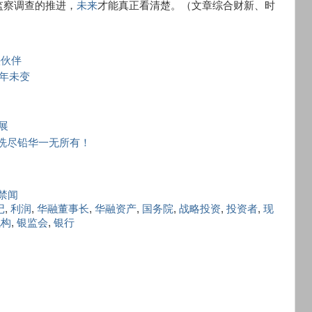
监察调查的推进，
未来
才能真正看清楚。（文章综合财新、时
头伙伴
年未变
展
级洗尽铅华一无所有！
禁闻
记
,
利润
,
华融董事长
,
华融资产
,
国务院
,
战略投资
,
投资者
,
现
机构
,
银监会
,
银行