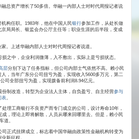
融总资产增长了50多倍。华融一内部人士对时代周报记者说
机构任职。1983年，他在中国人民
银行
参加工作，从处长做
北京局局长、银监会办公厅主任等；职业生涯的后半段，变成
业家。上述华融内部人士对时代周报记者说道。
于亏损之中，企业利润微薄，入不敷出，实际上是亏损状态。
高层
分别下达了任务指标，但公司内部士气依然不高。赖小民
人，当年广东分公司扭亏为盈，实现收入5600多万元，第二
分公司全部扭亏为盈，实现拨备前利润8.94亿元。
股份制改造，转型为企业法人主体，自负盈亏、自主经营
参与
间表
。
为了处理工商银行不良资产而专门成立的公司，设计寿命10年，
近完成，理论上即将解散，人员从哪来回哪里去。但是，赖小民
车道。
限公司正式挂牌成立，标志着中国华融由政策性金融机构转变为
创业新征程。