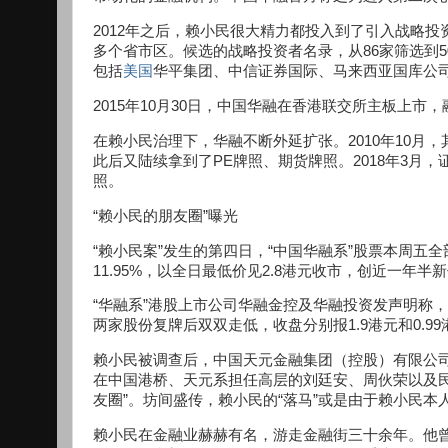
2012年之后，赖小民很大精力都投入到了引入战略投
多个省市区。候选的战略投资者名录，从86家筛选到5
包括
美国
华平集团、中信证券国际、马来西亚国库公
2015年10月30日，中国华融在香港联交所主板上市，
在赖小民治理下，华融不断外延扩张。2010年10
此后又陆续拿到了PE牌照、期货牌照。2018年3月
照。
“赖小民的朋友圈”曝光
“赖小民案”发生的第四日，“中国华融系”股票本周五
11.95%，以全日最低价见2.8港元收市，创近一年半
“华融系”港股上市公司华融金控及华融投资发声明称
两家股份复牌后双双走低，收盘分别报1.9港元和0.99港元
赖小民被调查后，中国天元金融集团（控股）有限公司
在中国港桥、天元系担任高层的刘廷安、周伙荣以及
友圈”。坊间盛传，赖小民的“落马”或是由于赖小民
赖小民在金融业赫赫有名，游走金融街三十余年。他曾是“