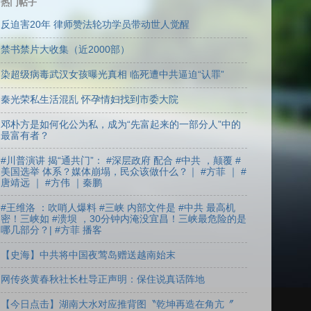
热门帖子
反迫害20年 律师赞法轮功学员带动世人觉醒
禁书禁片大收集（近2000部）
染超级病毒武汉女孩曝光真相 临死遭中共逼迫“认罪”
秦光荣私生活混乱 怀孕情妇找到市委大院
邓朴方是如何化公为私，成为“先富起来的一部分人”中的
最富有者？
#川普演讲 揭“通共门”： #深层政府 配合 #中共 ，颠覆 #
美国选举 体系？媒体崩塌，民众该做什么？｜ #方菲 ｜ #
唐靖远 ｜ #方伟 ｜秦鹏
#王维洛 ：吹哨人爆料 #三峡 内部文件是 #中共 最高机
密！三峡如 #溃坝 ，30分钟内淹没宜昌！三峡最危险的是
哪几部分？| #方菲 播客
【史海】中共将中国夜莺岛赠送越南始末
网传炎黄春秋社长杜导正声明：保住说真话阵地
【今日点击】湖南大水对应推背图〝乾坤再造在角亢〞