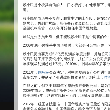
赖小民是个极其自信的人，口才极好，在他带领下，华
道。
赖小民的简历并不复杂，职业生涯的上半段，是在监管
到局长，再到厅局级，历任央行资金处处长，银监会
金融机构高管，2009年开始担任中国华融总裁。
虽然是公务员出身，但不能说赖小民不是个厉害的企
2009年赖小民接手中国华融时，大部分分公司正陷
赖小民提出要完成5.3亿元利润的年度指标，并给公司
随后引进了原平安银行的周伙荣，担任广东分公司负责
年实现净利润超过1亿元。2010年，中国华融30多家
2011年，
国务院
会议决定，对中国华融资产公司进行
市场竞争，并制定了引进战略投资者的计划和上市
时
在那之前，创立于1999年的华融资产管理公司，是
2009年前后，华融资产管理公司的历史使命已经接
接手华融3年，迅速实现扭亏为盈，华融发展也驶上快
2012年，经国务院批准，中国华融资产管理股份有
市场化的金融机构。中国华融官方称之为迈入第二次