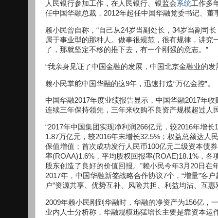
人民银行参加工作，在人民银行、银监会
系统
工作多
任中国华融总裁，2012年起任中国华融党委书记、董
赖小民曾自称，“自己从24岁当副处长，34岁当副司
属于事业型的那种人。做事很规范，很有规律，讲究
了，那就坚定不移的推下去，有一个刚强的意志。”
“我亲身见证了中国金融的发展，中国北京金融业的发
赖小民掌舵中国华融的这9年，迅速打造“万亿金控”。
中国华融2017年度业绩报告显示，中国华融2017年收
连续三年保持领先，三年来收购不良资产规模超过人民
“2017年中国集团实现净利润266亿元，较2016年增
1.87万亿元，较2016年末增长32.5%；权益总额达人民
保值增值；首次成功发行人民币100亿元二级资本债券
率(ROAA)1.6%，平均股权回报率(ROAE)18.
股东创造了良好的价值回报。”赖小民今年3月20日在
2017年，中国华融新签战略合作协议7个，“增量”客户超
户“资源共享、优势互补、风险共担、利益均沾、互惠
2009年赖小民刚到华融时，华融的净资产为156亿，一年
业内人士分析称，华融规模迅猛增长主要是靠资本运