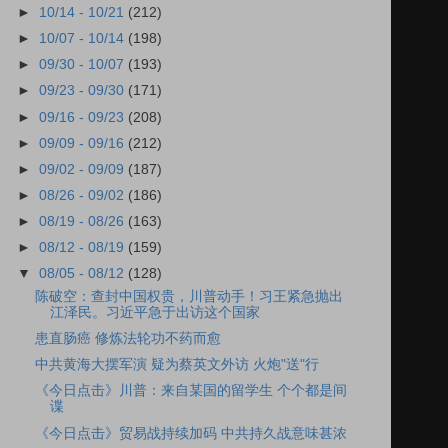
►
10/14 - 10/21
(212)
►
10/07 - 10/14
(198)
►
09/30 - 10/07
(193)
►
09/23 - 09/30
(171)
►
09/16 - 09/23
(208)
►
09/09 - 09/16
(212)
►
09/02 - 09/09
(187)
►
08/26 - 09/02
(186)
►
08/19 - 08/26
(163)
►
08/12 - 08/19
(159)
▼
08/05 - 08/12
(128)
陈破空：查封中国权贵，川普动手！习王紧急抛出
江泽民。习近平急于出访这个国家
患直肠癌 修炼法轮功不药而愈
中共黄海大摆军演 疑为蔡英文外访 火炮"送"行
《今日点击》川普：来自某国的留学生 个个都是间
谍
《今日点击》贸易战持续加码 中共持久战意味甚浓